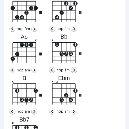
1
1
1
1
1
2
2
III
4
III
3
4
4
hợp âm
hợp âm
Bb
Ab
x
x
1
1
1
1
1
3
3
3
III
3
III
4
hợp âm
hợp âm
B
Ebm
x
x
x
1
1
1
III
2
III
3
3
3
3
4
hợp âm
hợp âm
Bb7
x
1
1
1