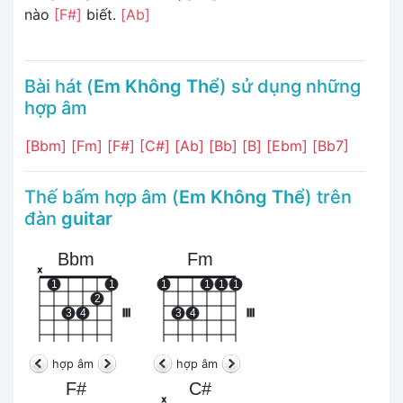
nào
[F#]
biết.
[Ab]
Bài hát (
Em Không Thể
) sử dụng những
hợp âm
[Bbm]
[Fm]
[F#]
[C#]
[Ab]
[Bb]
[B]
[Ebm]
[Bb7]
Thế bấm hợp âm (
Em Không Thể
) trên
đàn
guitar
Bbm
Fm
x
1
1
1
1
1
1
2
3
4
III
3
4
III
hợp âm
hợp âm
F#
C#
x