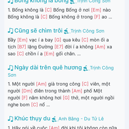
Bống không là bống
Trịnh Công Sơn
1. Bống không là
[C]
Bống Bống ở nơi
[Em]
nào
Bống không là
[C]
Bống không ở trong
[F]
ao ...
Cũng sẽ chìm trôi
Trịnh Công Sơn
Bầy
[Em]
vạc í a bay
[G]
qua kêu
[C]
mòn ối a
tịch
[B7]
lặng Đường
[E7]
đời í a không
[Am]
xa
sao
[C]
chồn í a
[Em]
gối chân. ...
Ngày dài trên quê hương
Trịnh Công
Sơn
1. Một người
[Am]
già trong công
[C]
viên, một
người
[Dm]
điên trong thành
[Am]
phố Một
người
[F]
nằm không hơi
[G]
thở, một người ngồi
nghe bom
[C]
nổ ...
Khúc thụy du
Anh Bằng - Du Tử Lê
1. Hãy nói về cuộc
[Am]
đời khi tôi không còn nữa