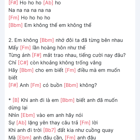
[F#]
Ho ho ho
[Ab]
ho
Na na na na na na
[Fm]
Ho ho ho ho
[Bbm]
Em không thể em không thể
2. Em không
[Bbm]
nhớ đôi ta đã từng bên nhau
Mấy
[Fm]
lần hoàng hôn như thế
Từng ánh
[F#]
mắt trao nhau, tiếng cười nay đâu?
Chỉ
[C#]
còn khoảng không trống vắng
Hãy
[Bbm]
cho em biết
[Fm]
điều mà em muốn
biết
[F#]
Anh
[Fm]
có buồn
[Bbm]
không?
*
[B]
Khi anh đi là em
[Bbm]
biết anh đã muốn
dừng lại
Nhìn
[Ebm]
vào em anh hãy nói
Sự
[Ab]
lặng yên thay câu trả
[Fm]
lời
Khi anh đi trời
[Bb7]
đất kia như cuồng quay
Mà
[Ebm]
anh đâu cần,
[Fm]
anh đâu