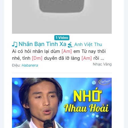
1 Video
Nhắn Bạn Tình Xa
Anh Việt Thu
Ai có hỏi nhắn lại dùm
[Am]
em Từ nay thôi
nhé, tình
[Dm]
duyên đã lỡ làng
[Am]
rồi ...
Nhạc Vàng
Điệu:
Habanera