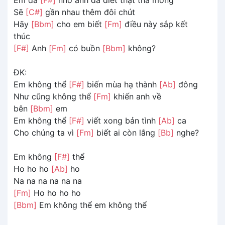
Sẽ
[C#]
gần nhau thêm đôi chút
Hãy
[Bbm]
cho em biết
[Fm]
điều này sắp kết
thúc
[F#]
Anh
[Fm]
có buồn
[Bbm]
không?
ĐK:
Em không thể
[F#]
biến mùa hạ thành
[Ab]
đông
Như cũng không thể
[Fm]
khiến anh về
bên
[Bbm]
em
Em không thể
[F#]
viết xong bản tình
[Ab]
ca
Cho chúng ta vì
[Fm]
biết ai còn lắng
[Bb]
nghe?
Em không
[F#]
thể
Ho ho ho
[Ab]
ho
Na na na na na na
[Fm]
Ho ho ho ho
[Bbm]
Em không thể em không thể