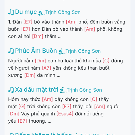
Du mục
Trịnh Công Sơn
1. Đàn
[E7]
bò vào thành
[Am]
phố, đêm buồn vắng
buồn
[E7]
hơn Đàn bò vào thành
[Am]
phố, không
còn ai hỏi
[Dm]
thăm ...
Phúc Âm Buồn
Trịnh Công Sơn
Người nằm
[Dm]
co như loài thú khi mùa
[C]
đông
về Người nằm
[A7]
yên không kêu than buốt
xương
[Dm]
da mình ...
Xa dấu mặt trời
Trịnh Công Sơn
Hôm nay thức
[Am]
dậy không còn
[C]
thấy
mặt
[G]
trời không còn
[E7]
thấy loài
[Am]
người
[Dm]
Vây phủ quanh
[Esus4]
đời nói tiếng
yêu
[E7]
thương. ...