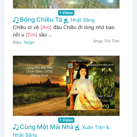
1 Video
Bóng Chiều Tà
Nhật Bằng
Chiều ơi về
[Am]
đâu Chiều đi lòng nhớ bao
nỗi u
[Dm]
sầu ...
Nhạc Trữ Tình
Điệu:
Tango
1 Video
Cùng Một Mái Nhà
Xuân Tiên &
Nhật Bằng