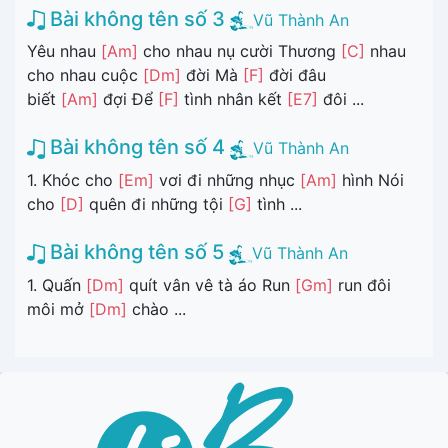
Bài không tên số 3
Vũ Thành An
Yêu nhau
[Am]
cho nhau nụ cười Thương
[C]
nhau
cho nhau cuộc
[Dm]
đời Mà
[F]
đời đâu
biết
[Am]
đợi Để
[F]
tình nhân kết
[E7]
đôi ...
Bài không tên số 4
Vũ Thành An
1. Khóc cho
[Em]
vơi đi những nhục
[Am]
hình Nói
cho
[D]
quên đi những tội
[G]
tình ...
Bài không tên số 5
Vũ Thành An
1. Quấn
[Dm]
quít vân vê tà áo Run
[Gm]
run đôi
môi mở
[Dm]
chào ...