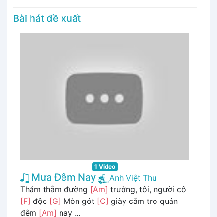
Bài hát đề xuất
1 Video
Mưa Đêm Nay
Anh Việt Thu
Thăm thẳm đường
[Am]
trường, tôi, người cô
[F]
độc
[G]
Mòn gót
[C]
giày cắm trọ quán
đêm
[Am]
nay ...