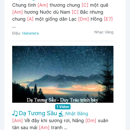
Chung tình
[Am]
thương chung
[C]
một quê
[Am]
hương Nước dù Nam
[C]
Bắc nhưng
chung
[A]
một giống dân Lạc
[Dm]
Hồng
[E7]
...
Nhạc Vàng
Điệu:
Habanera
1 Video
Dạ Tương Sầu
Nhật Bằng
[Am]
Về đây khi sương rơi, Nắng
[Dm]
xuân
tàn sau mái
[Am]
tranh ...