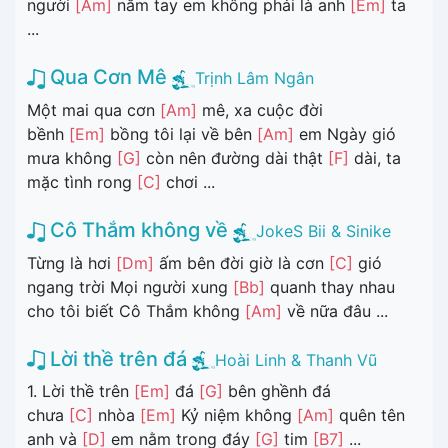
người
[Am]
nắm tay em không phải là anh
[Em]
ta
...
Qua Cơn Mê
Trịnh Lâm Ngân
Một mai qua cơn
[Am]
mê, xa cuộc đời
bềnh
[Em]
bồng tôi lại về bên
[Am]
em Ngày gió
mưa không
[G]
còn nên đường dài thật
[F]
dài, ta
mặc tình rong
[C]
chơi ...
Cô Thắm không về
JokeS Bii & Sinike
Từng là hơi
[Dm]
ấm bên đời giờ là cơn
[C]
gió
ngang trời Mọi người xung
[Bb]
quanh thay nhau
cho tôi biết Cô Thắm không
[Am]
về nữa đâu ...
Lời thề trên đá
Hoài Linh & Thanh Vũ
1. Lời thề trên
[Em]
đá
[G]
bên ghềnh đá
chưa
[C]
nhòa
[Em]
Kỷ niệm không
[Am]
quên tên
anh và
[D]
em nằm trong đáy
[G]
tim
[B7]
...