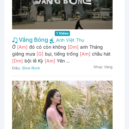
1 Video
Vắng Bóng
Anh Việt Thu
Ở
[Am]
đó có còn không
[Dm]
anh Tháng
giêng mưa
[G]
bụi, tiếng trống
[Am]
chầu hát
[Dm]
bội lễ Kỳ
[Am]
Yên ...
Nhạc Vàng
Điệu:
Slow Rock