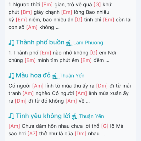
1. Ngược thời
[Em]
gian, trở về quá
[G]
khứ
phút
[Bm]
giây chạnh
[Em]
lòng Bao nhiêu
kỷ
[Em]
niệm, bao nhiêu ân
[G]
tình chỉ
[Em]
còn lại
con số
[Am]
không ...
Thành phố buồn
Lam Phương
1. Thành phố
[Em]
nào nhớ không
[G]
em Nơi
chúng
[Bm]
mình tìm phút êm
[Em]
đềm ...
Màu hoa đỏ
Thuận Yến
Có người
[Am]
lính từ mùa thu ấy ra
[Dm]
đi từ mái
tranh
[Am]
nghèo Có người
[Am]
lính mùa xuân ấy
ra
[Dm]
đi từ đó không
[Am]
về ...
Tình yêu không lời
Thuận Yến
[Am]
Chưa dám hôn nhau chưa lời thổ
[G]
lộ Mà
sao hơi
[A7]
thở như là của
[Dm]
nhau ...