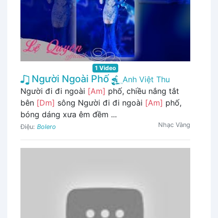
1 Video
Người Ngoài Phố
Anh Việt Thu
Người đi đi ngoài
[Am]
phố, chiều nắng tắt
bên
[Dm]
sông Người đi đi ngoài
[Am]
phố,
bóng dáng xưa êm đềm ...
Nhạc Vàng
Điệu:
Bolero