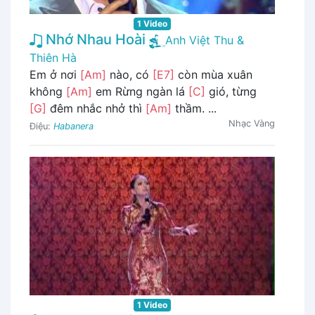
1 Video
Nhớ Nhau Hoài
Anh Việt Thu &
Thiên Hà
Em ở nơi
[Am]
nào, có
[E7]
còn mùa xuân
không
[Am]
em Rừng ngàn lá
[C]
gió, từng
[G]
đêm nhắc nhở thì
[Am]
thầm. ...
Nhạc Vàng
Điệu:
Habanera
1 Video