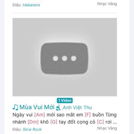
Nhạc Vàng
Điệu:
Habanera
1 Video
Mùa Vui Mới
Anh Việt Thu
Ngày vui
[Am]
mới sao mắt em
[F]
buồn Từng
nhánh
[Dm]
khô
[G]
tay đốt cọng cỏ
[C]
rơi ...
Nhạc Vàng
Điệu:
Slow Rock