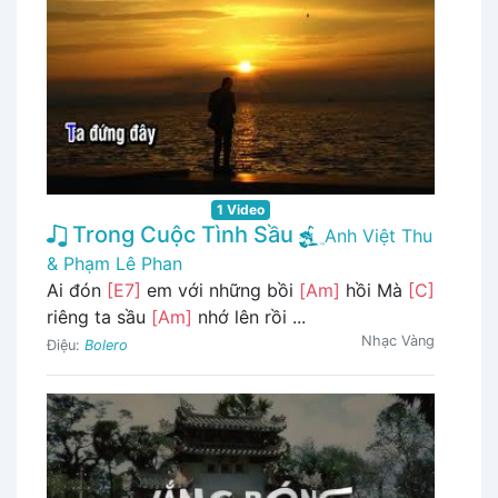
1 Video
Trong Cuộc Tình Sầu
Anh Việt Thu
& Phạm Lê Phan
Ai đón
[E7]
em với những bồi
[Am]
hồi Mà
[C]
riêng ta sầu
[Am]
nhớ lên rồi ...
Nhạc Vàng
Điệu:
Bolero