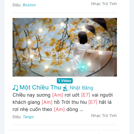
Nhạc Trữ Tình
Điệu:
Boston
1 Video
Một Chiều Thu
Nhật Bằng
Chiều nay sương
[Am]
rơi uớt
[E7]
vai người
khách giang
[Am]
hồ Trời thu hiu
[E7]
hắt lá
rơi nhẹ cuốn theo
[Am]
dòng ...
Nhạc Trữ Tình
Điệu:
Tango