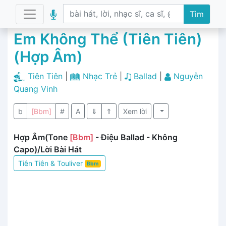
Tìm
Em Không Thể (Tiên Tiên)
(Hợp Âm)
Tiên Tiên
|
Nhạc Trẻ
|
Ballad
|
Nguyễn
Quang Vinh
b
[Bbm]
#
A
⇓
⇑
Xem lời
Hợp Âm(Tone
[Bbm]
- Điệu Ballad - Không
Capo)/Lời Bài Hát
Tiên Tiên & Touliver
Bbm