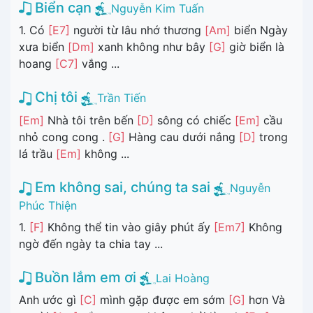
Biển cạn
Nguyễn Kim Tuấn
1. Có
[E7]
người từ lâu nhớ thương
[Am]
biển Ngày
xưa biển
[Dm]
xanh không như bây
[G]
giờ biển là
hoang
[C7]
vắng ...
Chị tôi
Trần Tiến
[Em]
Nhà tôi trên bến
[D]
sông có chiếc
[Em]
cầu
nhỏ cong cong .
[G]
Hàng cau dưới nắng
[D]
trong
lá trầu
[Em]
không ...
Em không sai, chúng ta sai
Nguyễn
Phúc Thiện
1.
[F]
Không thể tin vào giây phút ấy
[Em7]
Không
ngờ đến ngày ta chia tay ...
Buồn lắm em ơi
Lai Hoàng
Anh ước gì
[C]
mình gặp được em sớm
[G]
hơn Và