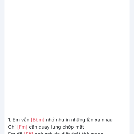
1. Em vẫn
[Bbm]
nhớ như in những lần xa nhau
Chỉ
[Fm]
cần quay lưng chớp mắt
Em đã
[F#]
nhớ anh da diết thật thà mong