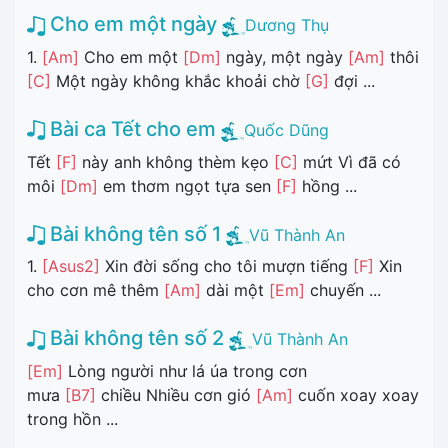
Cho em một ngày
Dương Thụ
1.
[Am]
Cho em một
[Dm]
ngày, một ngày
[Am]
thôi
[C]
Một ngày không khắc khoải chờ
[G]
đợi ...
Bài ca Tết cho em
Quốc Dũng
Tết
[F]
này anh không thèm kẹo
[C]
mứt Vì đã có
môi
[Dm]
em thơm ngọt tựa sen
[F]
hồng ...
Bài không tên số 1
Vũ Thành An
1.
[Asus2]
Xin đời sống cho tôi mượn tiếng
[F]
Xin
cho cơn mê thêm
[Am]
dài một
[Em]
chuyến ...
Bài không tên số 2
Vũ Thành An
[Em]
Lòng người như lá úa trong cơn
mưa
[B7]
chiều Nhiều cơn gió
[Am]
cuốn xoay xoay
trong hồn ...