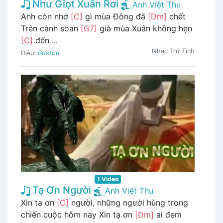
Như Giọt Xuân Rơi
Anh Việt Thu
Anh còn nhớ
[C]
gì mùa Đông đã
[Dm]
chết
Trên cành soan
[G7]
già mùa Xuân không hẹn
[C]
đến ...
Nhạc Trữ Tình
Điệu:
Boston
1 Video
Tạ Ơn Người
Anh Việt Thu
Xin tạ ơn
[C]
người, những người hùng trong
chiến cuộc hôm nay Xin tạ ơn
[Dm]
ai đem