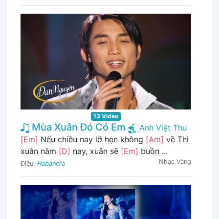
13 Video
Mùa Xuân Đó Có Em
Anh Việt Thu
[Em]
Nếu chiều nay lỡ hẹn không
[Am]
về Thì
xuân năm
[D]
nay, xuân sẽ
[Em]
buồn ...
Nhạc Vàng
Điệu:
Habanera