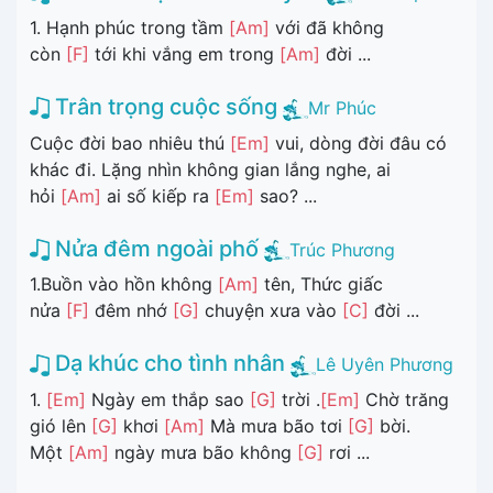
1. Hạnh phúc trong tầm
[Am]
với đã không
còn
[F]
tới khi vắng em trong
[Am]
đời ...
Trân trọng cuộc sống
Mr Phúc
Cuộc đời bao nhiêu thú
[Em]
vui, dòng đời đâu có
khác đi. Lặng nhìn không gian lắng nghe, ai
hỏi
[Am]
ai số kiếp ra
[Em]
sao? ...
Nửa đêm ngoài phố
Trúc Phương
1.Buồn vào hồn không
[Am]
tên, Thức giấc
nửa
[F]
đêm nhớ
[G]
chuyện xưa vào
[C]
đời ...
Dạ khúc cho tình nhân
Lê Uyên Phương
1.
[Em]
Ngày em thắp sao
[G]
trời .
[Em]
Chờ trăng
gió lên
[G]
khơi
[Am]
Mà mưa bão tơi
[G]
bời.
Một
[Am]
ngày mưa bão không
[G]
rơi ...