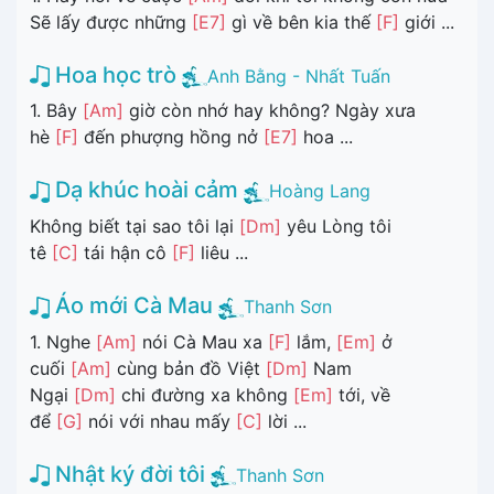
Sẽ lấy được những
[E7]
gì về bên kia thế
[F]
giới ...
Hoa học trò
Anh Bằng - Nhất Tuấn
1. Bây
[Am]
giờ còn nhớ hay không? Ngày xưa
hè
[F]
đến phượng hồng nở
[E7]
hoa ...
Dạ khúc hoài cảm
Hoàng Lang
Không biết tại sao tôi lại
[Dm]
yêu Lòng tôi
tê
[C]
tái hận cô
[F]
liêu ...
Áo mới Cà Mau
Thanh Sơn
1. Nghe
[Am]
nói Cà Mau xa
[F]
lắm,
[Em]
ở
cuối
[Am]
cùng bản đồ Việt
[Dm]
Nam
Ngại
[Dm]
chi đường xa không
[Em]
tới, về
để
[G]
nói với nhau mấy
[C]
lời ...
Nhật ký đời tôi
Thanh Sơn