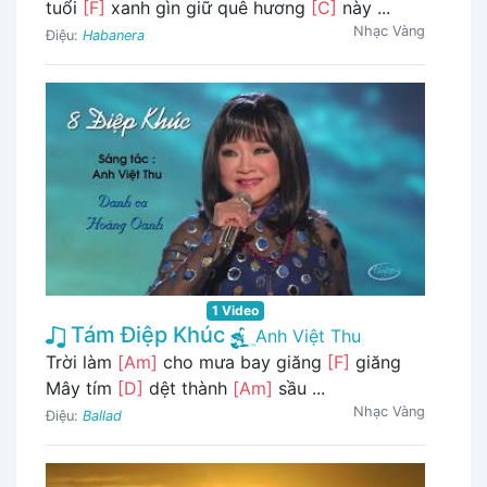
tuổi
[F]
xanh gìn giữ quê hương
[C]
này ...
Nhạc Vàng
Điệu:
Habanera
1 Video
Tám Điệp Khúc
Anh Việt Thu
Trời làm
[Am]
cho mưa bay giăng
[F]
giăng
Mây tím
[D]
dệt thành
[Am]
sầu ...
Nhạc Vàng
Điệu:
Ballad