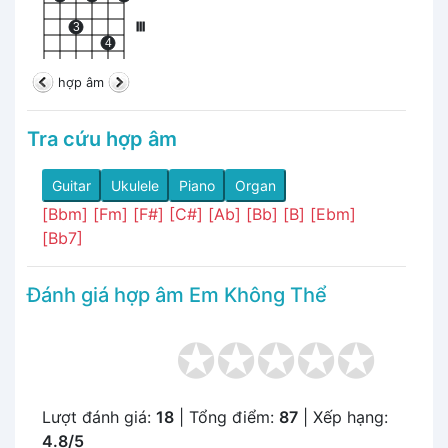
3
III
4
hợp âm
Tra cứu hợp âm
Guitar
Ukulele
Piano
Organ
[Bbm]
[Fm]
[F#]
[C#]
[Ab]
[Bb]
[B]
[Ebm]
[Bb7]
Đánh giá hợp âm Em Không Thể
Lượt đánh giá:
18
| Tổng điểm:
87
| Xếp hạng:
4.8/5