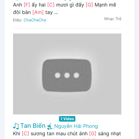
Anh
[F]
ấy hai
[C]
mươi gì đấy
[G]
Mạnh mẽ
đôi bàn
[Am]
tay ...
Nhạc Trẻ
Điệu:
ChaChaCha
1 Video
Tan Biến
Nguyễn Hải Phong
Khi
[C]
sương tan mau chút ánh
[G]
sáng nhạt