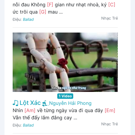
nỗi đau Không
[F]
gian như nhạt nhoà, ký
[C]
ức trôi qua
[G]
mau ...
Nhạc Trẻ
Điệu:
Ballad
1 Video
Lột Xác
Nguyễn Hải Phong
Nhìn
[Am]
về từng ngày vừa đi qua đây
[Em]
Vẫn thế đấy lắm đắng cay ...
Nhạc Trẻ
Điệu:
Ballad