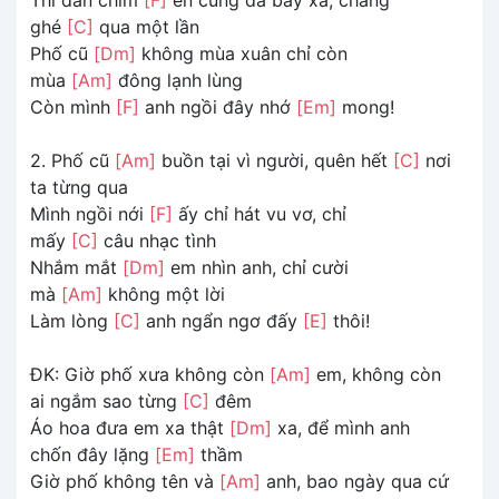
ghé
[C]
qua một lần
Phố cũ
[Dm]
không mùa xuân chỉ còn
mùa
[Am]
đông lạnh lùng
Còn mình
[F]
anh ngồi đây nhớ
[Em]
mong!
2. Phố cũ
[Am]
buồn tại vì người, quên hết
[C]
nơi
ta từng qua
Mình ngồi nới
[F]
ấy chỉ hát vu vơ, chỉ
mấy
[C]
câu nhạc tình
Nhắm mắt
[Dm]
em nhìn anh, chỉ cười
mà
[Am]
không một lời
Làm lòng
[C]
anh ngẩn ngơ đấy
[E]
thôi!
ĐK: Giờ phố xưa không còn
[Am]
em, không còn
ai ngắm sao từng
[C]
đêm
Áo hoa đưa em xa thật
[Dm]
xa, để mình anh
chốn đây lặng
[Em]
thầm
Giờ phố không tên và
[Am]
anh, bao ngày qua cứ