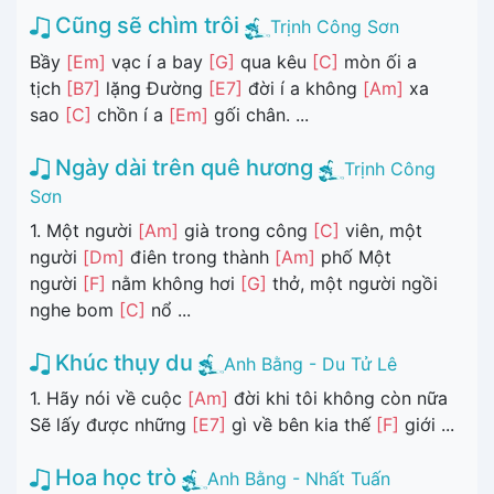
Cũng sẽ chìm trôi
Trịnh Công Sơn
Bầy
[Em]
vạc í a bay
[G]
qua kêu
[C]
mòn ối a
tịch
[B7]
lặng Đường
[E7]
đời í a không
[Am]
xa
sao
[C]
chồn í a
[Em]
gối chân. ...
Ngày dài trên quê hương
Trịnh Công
Sơn
1. Một người
[Am]
già trong công
[C]
viên, một
người
[Dm]
điên trong thành
[Am]
phố Một
người
[F]
nằm không hơi
[G]
thở, một người ngồi
nghe bom
[C]
nổ ...
Khúc thụy du
Anh Bằng - Du Tử Lê
1. Hãy nói về cuộc
[Am]
đời khi tôi không còn nữa
Sẽ lấy được những
[E7]
gì về bên kia thế
[F]
giới ...
Hoa học trò
Anh Bằng - Nhất Tuấn