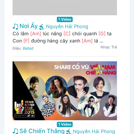
1 Video
Nơi Ấy
Nguyễn Hải Phong
Có lắm
[Am]
lúc nắng
[C]
chói quanh
[G]
ta
Con
[F]
đường hàng cây xanh
[Am]
lá ...
Nhạc Trẻ
Điệu:
Ballad
1 Video
Sẽ Chiến Thắng
Nguyễn Hải Phong