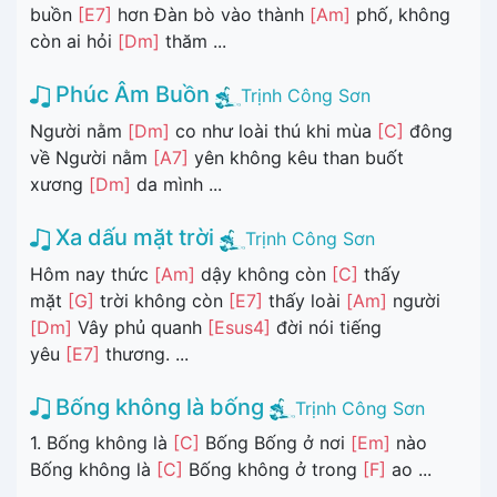
buồn
[E7]
hơn Đàn bò vào thành
[Am]
phố, không
còn ai hỏi
[Dm]
thăm ...
Phúc Âm Buồn
Trịnh Công Sơn
Người nằm
[Dm]
co như loài thú khi mùa
[C]
đông
về Người nằm
[A7]
yên không kêu than buốt
xương
[Dm]
da mình ...
Xa dấu mặt trời
Trịnh Công Sơn
Hôm nay thức
[Am]
dậy không còn
[C]
thấy
mặt
[G]
trời không còn
[E7]
thấy loài
[Am]
người
[Dm]
Vây phủ quanh
[Esus4]
đời nói tiếng
yêu
[E7]
thương. ...
Bống không là bống
Trịnh Công Sơn
1. Bống không là
[C]
Bống Bống ở nơi
[Em]
nào
Bống không là
[C]
Bống không ở trong
[F]
ao ...