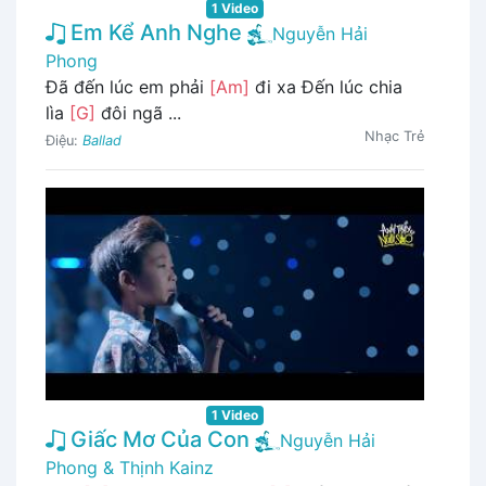
1 Video
Em Kể Anh Nghe
Nguyễn Hải
Phong
Đã đến lúc em phải
[Am]
đi xa Đến lúc chia
lìa
[G]
đôi ngã ...
Nhạc Trẻ
Điệu:
Ballad
1 Video
Giấc Mơ Của Con
Nguyễn Hải
Phong & Thịnh Kainz