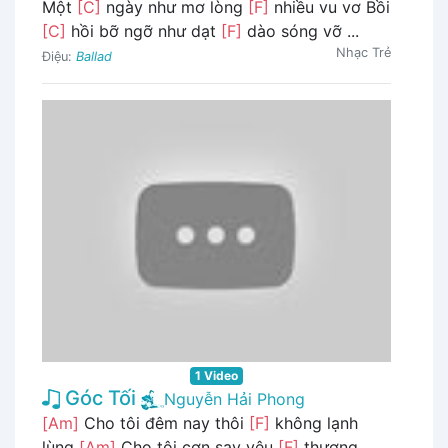
Một
[C]
ngày như mơ lòng
[F]
nhiều vu vơ Bồi
[C]
hồi bỡ ngỡ như dạt
[F]
dào sóng vỡ ...
Nhạc Trẻ
Điệu:
Ballad
1 Video
Góc Tối
Nguyễn Hải Phong
[Am]
Cho tôi đêm nay thôi
[F]
không lạnh
lùng
[Am]
Cho tôi cơn say yêu
[F]
thương