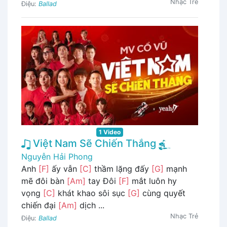
Nhạc Trẻ
Điệu:
Ballad
1 Video
Việt Nam Sẽ Chiến Thắng
Nguyễn Hải Phong
Anh
[F]
ấy vẫn
[C]
thầm lặng đấy
[G]
mạnh
mẽ đôi bàn
[Am]
tay Đôi
[F]
mắt luôn hy
vọng
[C]
khát khao sôi sục
[G]
cùng quyết
chiến đại
[Am]
dịch ...
Nhạc Trẻ
Điệu:
Ballad