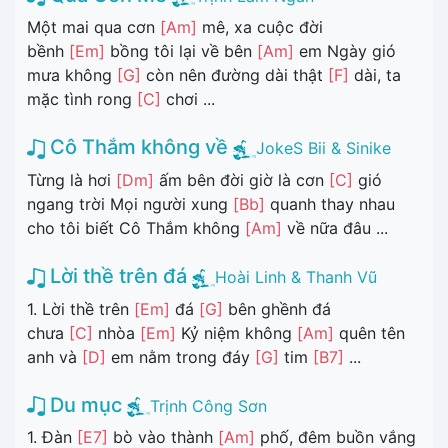
Một mai qua cơn
[Am]
mê, xa cuộc đời
bềnh
[Em]
bồng tôi lại về bên
[Am]
em Ngày gió
mưa không
[G]
còn nên đường dài thật
[F]
dài, ta
mặc tình rong
[C]
chơi ...
Cô Thắm không về
JokeS Bii & Sinike
Từng là hơi
[Dm]
ấm bên đời giờ là cơn
[C]
gió
ngang trời Mọi người xung
[Bb]
quanh thay nhau
cho tôi biết Cô Thắm không
[Am]
về nữa đâu ...
Lời thề trên đá
Hoài Linh & Thanh Vũ
1. Lời thề trên
[Em]
đá
[G]
bên ghềnh đá
chưa
[C]
nhòa
[Em]
Kỷ niệm không
[Am]
quên tên
anh và
[D]
em nằm trong đáy
[G]
tim
[B7]
...
Du mục
Trịnh Công Sơn
1. Đàn
[E7]
bò vào thành
[Am]
phố, đêm buồn vắng