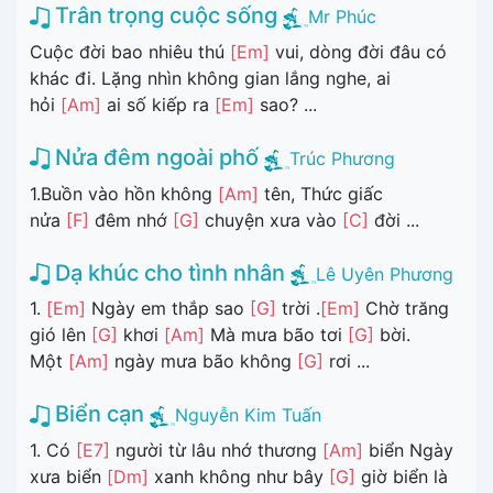
Trân trọng cuộc sống
Mr Phúc
Cuộc đời bao nhiêu thú
[Em]
vui, dòng đời đâu có
khác đi. Lặng nhìn không gian lắng nghe, ai
hỏi
[Am]
ai số kiếp ra
[Em]
sao? ...
Nửa đêm ngoài phố
Trúc Phương
1.Buồn vào hồn không
[Am]
tên, Thức giấc
nửa
[F]
đêm nhớ
[G]
chuyện xưa vào
[C]
đời ...
Dạ khúc cho tình nhân
Lê Uyên Phương
1.
[Em]
Ngày em thắp sao
[G]
trời .
[Em]
Chờ trăng
gió lên
[G]
khơi
[Am]
Mà mưa bão tơi
[G]
bời.
Một
[Am]
ngày mưa bão không
[G]
rơi ...
Biển cạn
Nguyễn Kim Tuấn
1. Có
[E7]
người từ lâu nhớ thương
[Am]
biển Ngày
xưa biển
[Dm]
xanh không như bây
[G]
giờ biển là