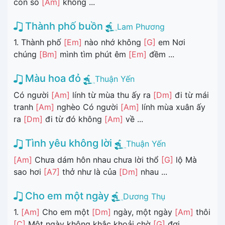
con số
[Am]
không ...
Thành phố buồn
Lam Phương
1. Thành phố
[Em]
nào nhớ không
[G]
em Nơi
chúng
[Bm]
mình tìm phút êm
[Em]
đềm ...
Màu hoa đỏ
Thuận Yến
Có người
[Am]
lính từ mùa thu ấy ra
[Dm]
đi từ mái
tranh
[Am]
nghèo Có người
[Am]
lính mùa xuân ấy
ra
[Dm]
đi từ đó không
[Am]
về ...
Tình yêu không lời
Thuận Yến
[Am]
Chưa dám hôn nhau chưa lời thổ
[G]
lộ Mà
sao hơi
[A7]
thở như là của
[Dm]
nhau ...
Cho em một ngày
Dương Thụ
1.
[Am]
Cho em một
[Dm]
ngày, một ngày
[Am]
thôi
[C]
Một ngày không khắc khoải chờ
[G]
đợi ...