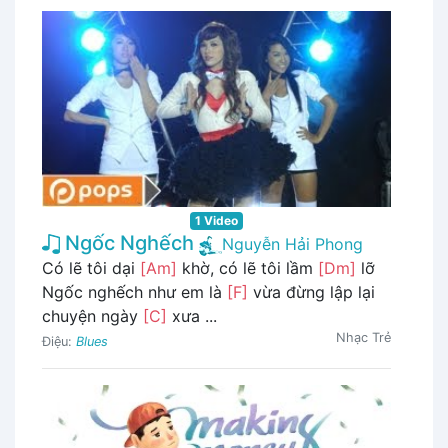
1 Video
Ngốc Nghếch
Nguyễn Hải Phong
Có lẽ tôi dại
[Am]
khờ, có lẽ tôi lầm
[Dm]
lỡ
Ngốc nghếch như em là
[F]
vừa đừng lập lại
chuyện ngày
[C]
xưa ...
Nhạc Trẻ
Điệu:
Blues