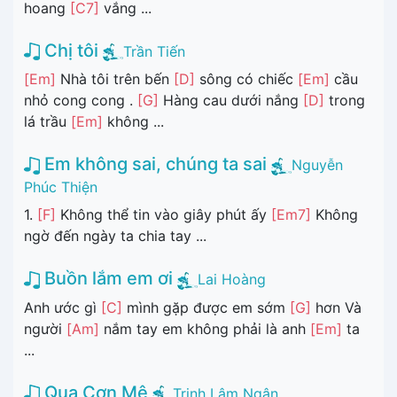
hoang
[C7]
vắng ...
Chị tôi
Trần Tiến
[Em]
Nhà tôi trên bến
[D]
sông có chiếc
[Em]
cầu
nhỏ cong cong .
[G]
Hàng cau dưới nắng
[D]
trong
lá trầu
[Em]
không ...
Em không sai, chúng ta sai
Nguyễn
Phúc Thiện
1.
[F]
Không thể tin vào giây phút ấy
[Em7]
Không
ngờ đến ngày ta chia tay ...
Buồn lắm em ơi
Lai Hoàng
Anh ước gì
[C]
mình gặp được em sớm
[G]
hơn Và
người
[Am]
nắm tay em không phải là anh
[Em]
ta
...
Qua Cơn Mê
Trịnh Lâm Ngân