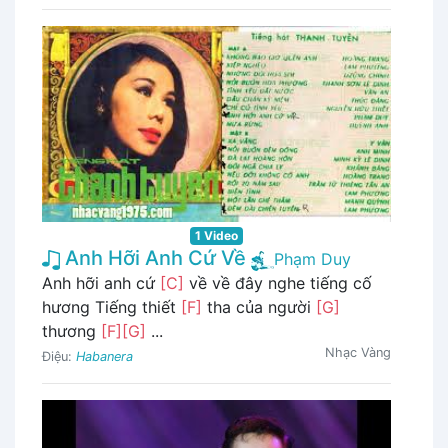
1 Video
Anh Hỡi Anh Cứ Về
Phạm Duy
Anh hỡi anh cứ
[C]
về về đây nghe tiếng cố
hương Tiếng thiết
[F]
tha của người
[G]
thương
[F]
[G]
...
Nhạc Vàng
Điệu:
Habanera