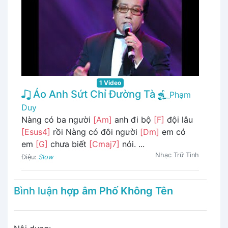
1 Video
Áo Anh Sứt Chỉ Đường Tà
Phạm
Duy
Nàng có ba người
[Am]
anh đi bộ
[F]
đội lâu
[Esus4]
rồi Nàng có đôi người
[Dm]
em có
em
[G]
chưa biết
[Cmaj7]
nói. ...
Nhạc Trữ Tình
Điệu:
Slow
Bình luận
hợp âm Phố Không Tên