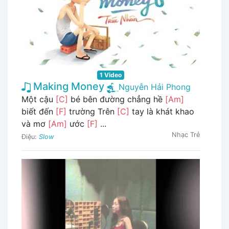
1 Video
Making Money
Nguyễn Hải Phong
Một cậu
[C]
bé bên đường chẳng hề
[Am]
biết đến
[F]
trường Trên
[C]
tay là khát khao
và mơ
[Am]
ước
[F]
...
Nhạc Trẻ
Điệu:
Slow