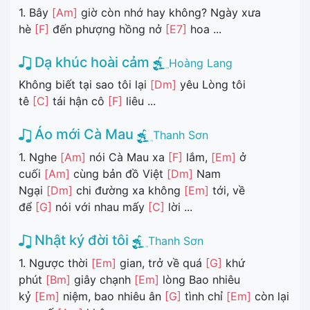
1. Bây
[Am]
giờ còn nhớ hay không? Ngày xưa
hè
[F]
đến phượng hồng nở
[E7]
hoa ...
Dạ khúc hoài cảm
Hoàng Lang
Không biết tại sao tôi lại
[Dm]
yêu Lòng tôi
tê
[C]
tái hận cô
[F]
liêu ...
Áo mới Cà Mau
Thanh Sơn
1. Nghe
[Am]
nói Cà Mau xa
[F]
lắm,
[Em]
ở
cuối
[Am]
cùng bản đồ Việt
[Dm]
Nam
Ngại
[Dm]
chi đường xa không
[Em]
tới, về
để
[G]
nói với nhau mấy
[C]
lời ...
Nhật ký đời tôi
Thanh Sơn
1. Ngược thời
[Em]
gian, trở về quá
[G]
khứ
phút
[Bm]
giây chạnh
[Em]
lòng Bao nhiêu
kỷ
[Em]
niệm, bao nhiêu ân
[G]
tình chỉ
[Em]
còn lại