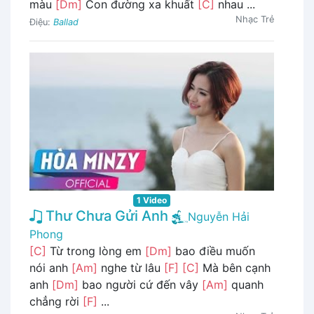
màu
[Dm]
Con đường xa khuất
[C]
nhau ...
Nhạc Trẻ
Điệu:
Ballad
1 Video
Thư Chưa Gửi Anh
Nguyễn Hải
Phong
[C]
Từ trong lòng em
[Dm]
bao điều muốn
nói anh
[Am]
nghe từ lâu
[F]
[C]
Mà bên cạnh
anh
[Dm]
bao người cứ đến vây
[Am]
quanh
chẳng rời
[F]
...