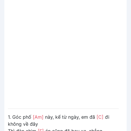
1. Góc phố
[Am]
này, kể từ ngày, em đã
[C]
đi
không về đây
Thì đàn chim
[F]
én cũng đã bay xa, chẳng