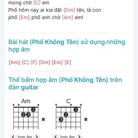
mong chờ
[C]
em
Phố hôm nay ai kia đặt
[Dm]
tên, là con
phố
[Em]
phố anh chờ
[Am]
em!
Bài hát (
Phố Không Tên
) sử dụng những
hợp âm
[Am]
[C]
[F]
[Dm]
[Em]
[E]
Thế bấm hợp âm (
Phố Không Tên
) trên
đàn
guitar
Am
C
x
o
o
x
o
o
1
1
2
3
2
III
3
III
hợp âm
hợp âm