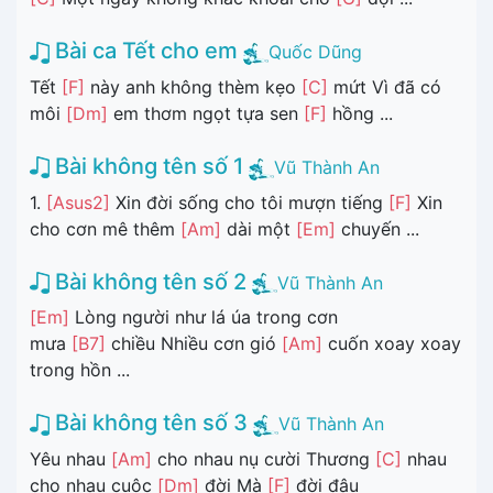
Bài ca Tết cho em
Quốc Dũng
Tết
[F]
này anh không thèm kẹo
[C]
mứt Vì đã có
môi
[Dm]
em thơm ngọt tựa sen
[F]
hồng ...
Bài không tên số 1
Vũ Thành An
1.
[Asus2]
Xin đời sống cho tôi mượn tiếng
[F]
Xin
cho cơn mê thêm
[Am]
dài một
[Em]
chuyến ...
Bài không tên số 2
Vũ Thành An
[Em]
Lòng người như lá úa trong cơn
mưa
[B7]
chiều Nhiều cơn gió
[Am]
cuốn xoay xoay
trong hồn ...
Bài không tên số 3
Vũ Thành An
Yêu nhau
[Am]
cho nhau nụ cười Thương
[C]
nhau
cho nhau cuộc
[Dm]
đời Mà
[F]
đời đâu