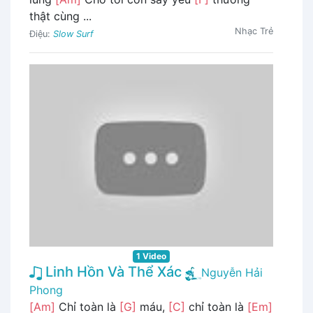
thật cùng ...
Nhạc Trẻ
Điệu:
Slow Surf
1 Video
Linh Hồn Và Thể Xác
Nguyễn Hải
Phong
[Am]
Chỉ toàn là
[G]
máu,
[C]
chỉ toàn là
[Em]