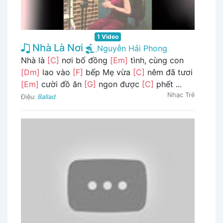
1 Video
Nhà Là Nơi
Nguyễn Hải Phong
Nhà là
[C]
nơi bố đồng
[Em]
tình, cùng con
[Dm]
lao vào
[F]
bếp Mẹ vừa
[C]
nêm đã tươi
[Em]
cười đồ ăn
[G]
ngon được
[C]
phết ...
Nhạc Trẻ
Điệu:
Ballad