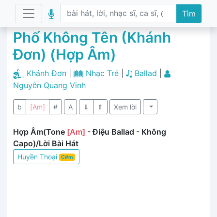
Tìm
Phố Không Tên (Khánh
Đơn) (Hợp Âm)
Khánh Đơn
|
Nhạc Trẻ
|
Ballad
|
Nguyễn Quang Vinh
b
[Am]
#
A
⇓
⇑
Xem lời
Hợp Âm(Tone
[Am]
- Điệu Ballad - Không
Capo)/Lời Bài Hát
Huyền Thoại
C#m