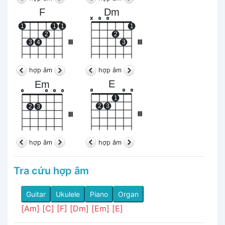
F
Dm
x
o
o
1
1
1
1
2
2
3
4
III
3
III
hợp âm
hợp âm
E
Em
o
o
o
o
o
o
o
1
2
3
2
3
III
III
hợp âm
hợp âm
Tra cứu hợp âm
Guitar
Ukulele
Piano
Organ
[Am]
[C]
[F]
[Dm]
[Em]
[E]