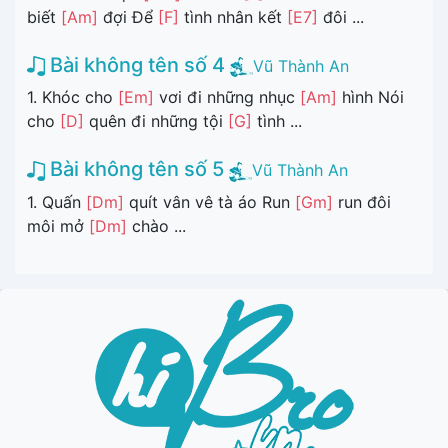
biết
[Am]
đợi Để
[F]
tình nhân kết
[E7]
đôi ...
Bài không tên số 4
Vũ Thành An
1. Khóc cho
[Em]
vơi đi những nhục
[Am]
hình Nói
cho
[D]
quên đi những tội
[G]
tình ...
Bài không tên số 5
Vũ Thành An
1. Quấn
[Dm]
quít vân vê tà áo Run
[Gm]
run đôi
môi mở
[Dm]
chào ...