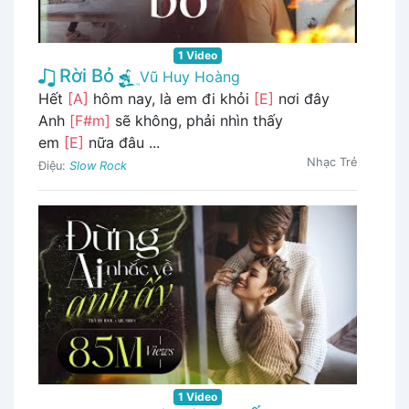
1 Video
Rời Bỏ
Vũ Huy Hoàng
Hết
[A]
hôm nay, là em đi khỏi
[E]
nơi đây
Anh
[F#m]
sẽ không, phải nhìn thấy
em
[E]
nữa đâu ...
Nhạc Trẻ
Điệu:
Slow Rock
1 Video