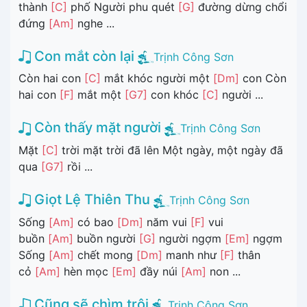
thành
[C]
phố Người phu quét
[G]
đường dừng chổi
đứng
[Am]
nghe ...
Con mắt còn lại
Trịnh Công Sơn
Còn hai con
[C]
mắt khóc người một
[Dm]
con Còn
hai con
[F]
mắt một
[G7]
con khóc
[C]
người ...
Còn thấy mặt người
Trịnh Công Sơn
Mặt
[C]
trời mặt trời đã lên Một ngày, một ngày đã
qua
[G7]
rồi ...
Giọt Lệ Thiên Thu
Trịnh Công Sơn
Sống
[Am]
có bao
[Dm]
năm vui
[F]
vui
buồn
[Am]
buồn người
[G]
người ngợm
[Em]
ngợm
Sống
[Am]
chết mong
[Dm]
manh như
[F]
thân
cỏ
[Am]
hèn mọc
[Em]
đầy núi
[Am]
non ...
Cũng sẽ chìm trôi
Trịnh Công Sơn