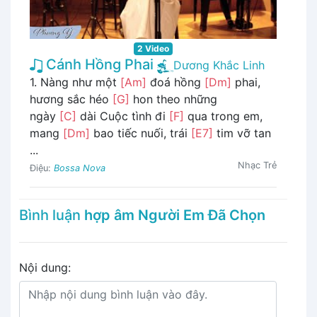
2 Video
Cánh Hồng Phai
Dương Khắc Linh
1. Nàng như một
[Am]
đoá hồng
[Dm]
phai,
hương sắc héo
[G]
hon theo những
ngày
[C]
dài Cuộc tình đi
[F]
qua trong em,
mang
[Dm]
bao tiếc nuối, trái
[E7]
tim vỡ tan
...
Nhạc Trẻ
Điệu:
Bossa Nova
Bình luận
hợp âm Người Em Đã Chọn
Nội dung: