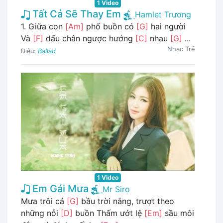
1 Video
Tất Cả Sẽ Thay Em
Hamlet Trương
1. Giữa con
[Am]
phố buồn có
[G]
hai người
Và
[F]
dấu chân ngược hướng
[C]
nhau
[G]
...
Nhạc Trẻ
Điệu:
Ballad
1 Video
Em Gái Mưa
Mr Siro
Mưa trôi cả
[G]
bầu trời nắng, trượt theo
những nỗi
[D]
buồn Thấm ướt lệ
[Em]
sầu môi