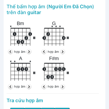
Thế bấm hợp âm (
Người Em Đã Chọn
)
trên đàn
guitar
Bm
G
x
o
o
o
1
1
2
2
III
3
4
III
3
4
hợp âm
hợp âm
A
F#m
x
o
o
2
1
3
1
1
1
1
III
III
3
4
hợp âm
hợp âm
Tra cứu hợp âm