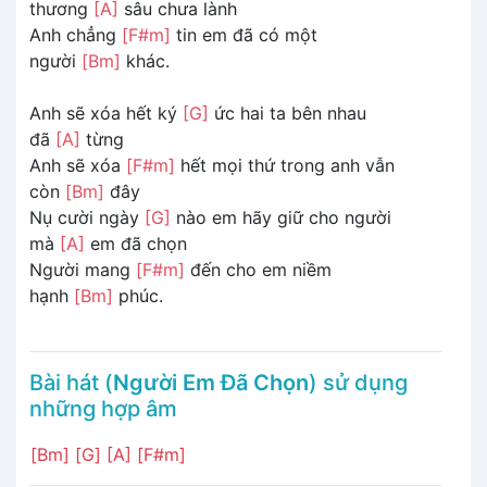
thương
[A]
sâu chưa lành
Anh chẳng
[F#m]
tin em đã có một
người
[Bm]
khác.
Anh sẽ xóa hết ký
[G]
ức hai ta bên nhau
đã
[A]
từng
Anh sẽ xóa
[F#m]
hết mọi thứ trong anh vẫn
còn
[Bm]
đây
Nụ cười ngày
[G]
nào em hãy giữ cho người
mà
[A]
em đã chọn
Người mang
[F#m]
đến cho em niềm
hạnh
[Bm]
phúc.
Bài hát (
Người Em Đã Chọn
) sử dụng
những hợp âm
[Bm]
[G]
[A]
[F#m]