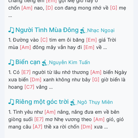
chăng tiếng em
[Em]
gọi Mẹ giờ này ở
chốn
[Am]
nao,
[D]
con đang mong nhớ về
[G]
mẹ
...
Người Tình Mùa Đông
Nhạc Ngoại
1. Đường vào
[C]
tim em ôi băng
[Em]
giá Trời
mùa
[Am]
đông mây vẫn hay đi
[Em]
về ...
Biển cạn
Nguyễn Kim Tuấn
1. Có
[E7]
người từ lâu nhớ thương
[Am]
biển Ngày
xưa biển
[Dm]
xanh không như bây
[G]
giờ biển là
hoang
[C7]
vắng ...
Riêng một góc trời
Ngô Thụy Miên
1. Tình yêu như
[Am]
nắng, nắng đưa em về bên
giòng suối
[E7]
mơ Nhẹ vương theo
[Am]
gió, gió
mang câu
[A7]
thề xa rời chốn
[Dm]
xưa ...