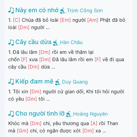
Này em có nhớ
Trịnh Công Sơn
1.
[C]
Chúa đã bỏ loài
[Em]
người
[Am]
Phật đã bỏ
loài
[Dm]
người ...
Cây cầu dừa
Hàn Châu
1. Đã lâu lắm
[Dm]
rồi em về thăm lại
chốn
[F]
xưa
[Dm]
Đã lâu lắm rồi em
[F]
về đi qua
cây cầu
[Dm]
dừa ...
Kiếp đam mê
Duy Quang
1. Tôi xin
[Dm]
người cứ gian dối, Khi tôi hỏi người
có yêu
[Gm]
tôi ...
Cho người tình lỡ
Hoàng Nguyên
Khóc mà
[Dm]
chi, yêu thương qua
[A]
rồi Than
mà
[Gm]
chi, có ngăn được xót
[Dm]
xa ...