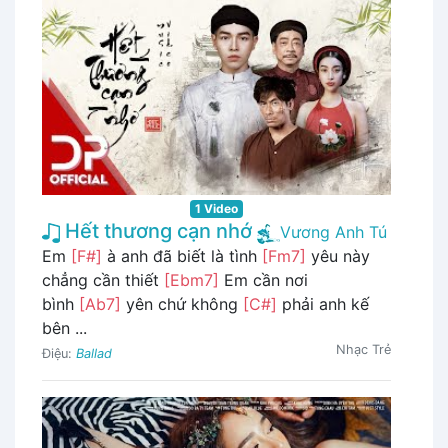
1 Video
Hết thương cạn nhớ
Vương Anh Tú
Em
[F#]
à anh đã biết là tình
[Fm7]
yêu này
chẳng cần thiết
[Ebm7]
Em cần nơi
bình
[Ab7]
yên chứ không
[C#]
phải anh kế
bên ...
Nhạc Trẻ
Điệu:
Ballad