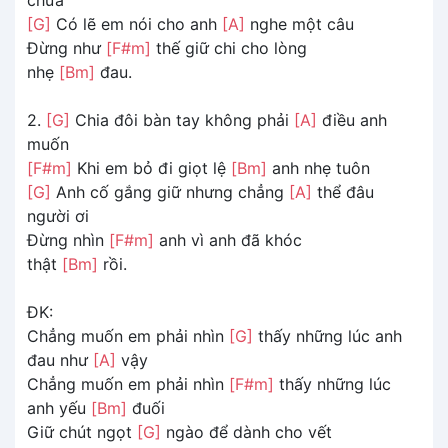
[G]
Có lẽ em nói cho anh
[A]
nghe một câu
Đừng như
[F#m]
thế giữ chi cho lòng
nhẹ
[Bm]
đau.
2.
[G]
Chia đôi bàn tay không phải
[A]
điều anh
muốn
[F#m]
Khi em bỏ đi giọt lệ
[Bm]
anh nhẹ tuôn
[G]
Anh cố gắng giữ nhưng chẳng
[A]
thể đâu
người ơi
Đừng nhìn
[F#m]
anh vì anh đã khóc
thật
[Bm]
rồi.
ĐK:
Chẳng muốn em phải nhìn
[G]
thấy những lúc anh
đau như
[A]
vậy
Chẳng muốn em phải nhìn
[F#m]
thấy những lúc
anh yếu
[Bm]
đuối
Giữ chút ngọt
[G]
ngào để dành cho vết