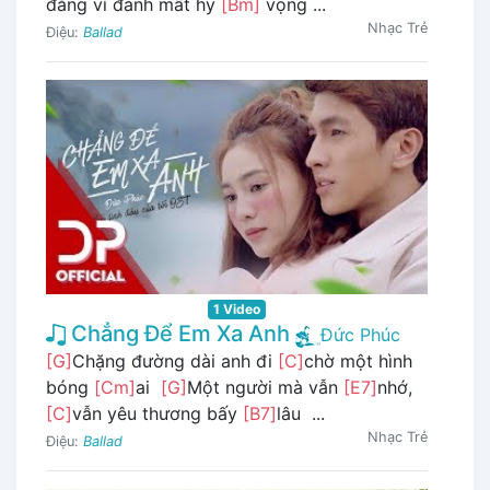
đắng vì đánh mất hy
[Bm]
vọng ...
Nhạc Trẻ
Điệu:
Ballad
1 Video
Chẳng Để Em Xa Anh
Đức Phúc
[G]
Chặng đường dài anh đi
[C]
chờ một hình
bóng
[Cm]
ai
[G]
Một người mà vẫn
[E7]
nhớ,
[C]
vẫn yêu thương bấy
[B7]
lâu ...
Nhạc Trẻ
Điệu:
Ballad