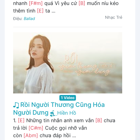
nhanh
[F#m]
quá Vì yêu cứ
[B]
muốn níu kéo
thêm tình
[E]
ta ...
Nhạc Trẻ
Điệu:
Ballad
1 Video
Rồi Người Thương Cũng Hóa
Người Dưng
Hiền Hồ
1.
[E]
Những tin nhắn anh xem vẫn
[B]
chưa
trả lời
[C#m]
Cuộc gọi nhỡ vẫn
còn
[Abm]
chưa đáp hồi ...