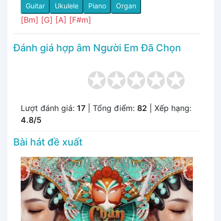
Guitar
Ukulele
Piano
Organ
[Bm]
[G]
[A]
[F#m]
Đánh giá hợp âm Người Em Đã Chọn
Lượt đánh giá:
17
| Tổng điểm:
82
| Xếp hạng:
4.8/5
Bài hát đề xuất