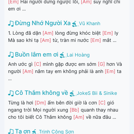
[Em]
Hai người dưng ngược lối,
[Am]
suy nghĩ chi
em ơi ...
Đừng Nhớ Người Xa
Vũ Khanh
1. Lòng đã dặn
[Am]
lòng đừng khóc biệt
[Em]
ly
Mà sao khi tạ
[Am]
từ, tràn mi nước
[Em]
mắt ...
Buồn lắm em ơi
Lai Hoàng
Anh ước gì
[C]
mình gặp được em sớm
[G]
hơn Và
người
[Am]
nắm tay em không phải là anh
[Em]
ta
...
Cô Thắm không về
JokeS Bii & Sinike
Từng là hơi
[Dm]
ấm bên đời giờ là cơn
[C]
gió
ngang trời Mọi người xung
[Bb]
quanh thay nhau
cho tôi biết Cô Thắm không
[Am]
về nữa đâu ...
Tạ ơn
Trịnh Công Sơn