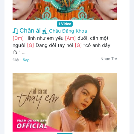
1 Video
Chân ái
Châu Đăng Khoa
[Dm]
Hình như em yếu
[Am]
đuối, cần một
người
[G]
Dang đôi tay nói
[G]
“có anh đây
rồi" ...
Nhạc Trẻ
Điệu:
Rap