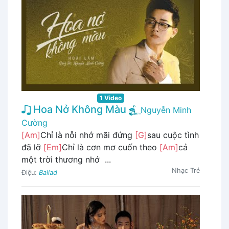
1 Video
Hoa Nở Không Màu
Nguyễn Minh
Cường
[Am]
Chỉ là nỗi nhớ mãi đứng
[G]
sau cuộc tình
đã lỡ
[Em]
Chỉ là cơn mơ cuốn theo
[Am]
cả
một trời thương nhớ ...
Nhạc Trẻ
Điệu:
Ballad