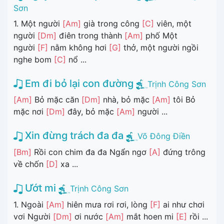
Sơn
1. Một người
[Am]
già trong công
[C]
viên, một
người
[Dm]
điên trong thành
[Am]
phố Một
người
[F]
nằm không hơi
[G]
thở, một người ngồi
nghe bom
[C]
nổ ...
Em đi bỏ lại con đường
Trịnh Công Sơn
[Am]
Bỏ mặc căn
[Dm]
nhà, bỏ mặc
[Am]
tôi Bỏ
mặc nơi
[Dm]
đây, bỏ mặc
[Am]
người ...
Xin đừng trách đa đa
Võ Đông Điền
[Bm]
Rồi con chim đa đa Ngẩn ngơ
[A]
đứng trông
về chốn
[D]
xa ...
Ướt mi
Trịnh Công Sơn
1. Ngoài
[Am]
hiên mưa rơi rơi, lòng
[F]
ai như chơi
vơi Người
[Dm]
ơi nước
[Am]
mắt hoen mi
[E]
rồi ...