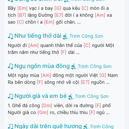
Bầy
[Em]
vạc í a bay
[G]
qua kêu
[C]
mòn ối a
tịch
[B7]
lặng Đường
[E7]
đời í a không
[Am]
xa
sao
[C]
chồn í a
[Em]
gối chân. ...
Như tiếng thở dài
Trịnh Công Sơn
Người đi
[Am]
quanh thân thể của
[C]
người Một
trăm năm như tiếng thở
[F]
dài ...
Ngụ ngôn mùa đông
Trịnh Công Sơn
Một ngày mùa
[Am]
đông một người Việt
[G]
Nam
Ra bên dòng
[F]
sông nhớ về cội
[E7]
nguồn ...
Người già và em bé
Trịnh Công Sơn
1. Ghế đá công
[Dm]
viên, dời ra đường
[F]
phố
Người già co
[Gm]
ro, chiều thiu thiu
[F]
ngủ ...
Ngày dài trên quê hương
Trịnh Công