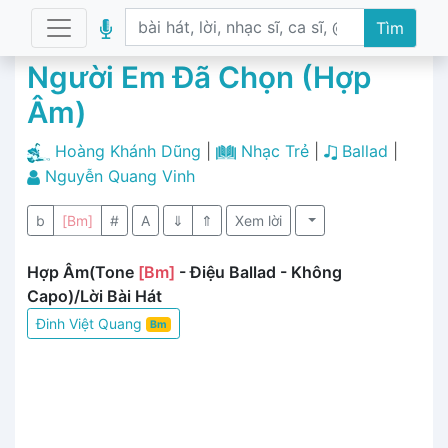
Tìm
Người Em Đã Chọn (Hợp
Âm)
Hoàng Khánh Dũng
|
Nhạc Trẻ
|
Ballad
|
Nguyễn Quang Vinh
b
[Bm]
#
A
⇓
⇑
Xem lời
Hợp Âm(Tone
[Bm]
- Điệu Ballad - Không
Capo)/Lời Bài Hát
Đinh Việt Quang
Bm