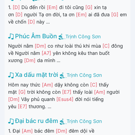
1.
[D]
Dù đến rồi
[Em]
đi tôi cũng
[G]
xin tạ
ơn
[D]
người Tạ ơn đời, ta ơn
[Em]
ai đã đưa
[G]
em
về chốn
[D]
này ...
Phúc Âm Buồn
Trịnh Công Sơn
Người nằm
[Dm]
co như loài thú khi mùa
[C]
đông
về Người nằm
[A7]
yên không kêu than buốt
xương
[Dm]
da mình ...
Xa dấu mặt trời
Trịnh Công Sơn
Hôm nay thức
[Am]
dậy không còn
[C]
thấy
mặt
[G]
trời không còn
[E7]
thấy loài
[Am]
người
[Dm]
Vây phủ quanh
[Esus4]
đời nói tiếng
yêu
[E7]
thương. ...
Đại bác ru đêm
Trịnh Công Sơn
1. Đại
[Am]
bác đêm
[Dm]
đêm dội về