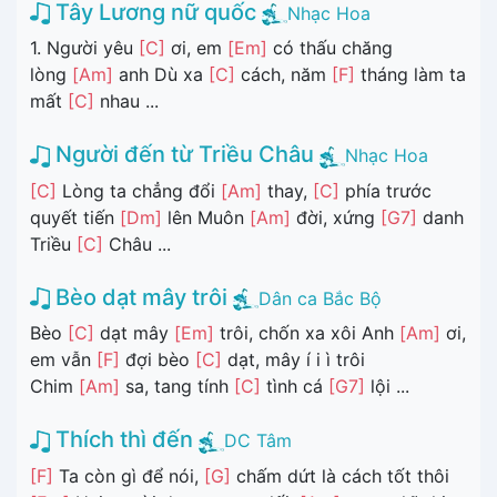
Tây Lương nữ quốc
Nhạc Hoa
1. Người yêu
[C]
ơi, em
[Em]
có thấu chăng
lòng
[Am]
anh Dù xa
[C]
cách, năm
[F]
tháng làm ta
mất
[C]
nhau ...
Người đến từ Triều Châu
Nhạc Hoa
[C]
Lòng ta chẳng đổi
[Am]
thay,
[C]
phía trước
quyết tiến
[Dm]
lên Muôn
[Am]
đời, xứng
[G7]
danh
Triều
[C]
Châu ...
Bèo dạt mây trôi
Dân ca Bắc Bộ
Bèo
[C]
dạt mây
[Em]
trôi, chốn xa xôi Anh
[Am]
ơi,
em vẫn
[F]
đợi bèo
[C]
dạt, mây í i ì trôi
Chim
[Am]
sa, tang tính
[C]
tình cá
[G7]
lội ...
Thích thì đến
DC Tâm
[F]
Ta còn gì để nói,
[G]
chấm dứt là cách tốt thôi