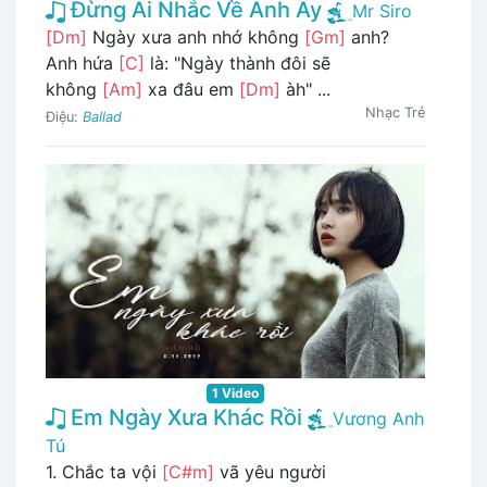
Đừng Ai Nhắc Về Anh Ấy
Mr Siro
[Dm]
Ngày xưa anh nhớ không
[Gm]
anh?
Anh hứa
[C]
là: "Ngày thành đôi sẽ
không
[Am]
xa đâu em
[Dm]
àh" ...
Nhạc Trẻ
Điệu:
Ballad
1 Video
Em Ngày Xưa Khác Rồi
Vương Anh
Tú
1. Chắc ta vội
[C#m]
vã yêu người