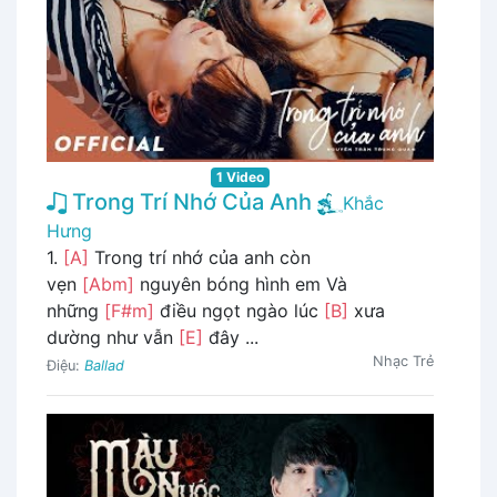
1 Video
Trong Trí Nhớ Của Anh
Khắc
Hưng
1.
[A]
Trong trí nhớ của anh còn
vẹn
[Abm]
nguyên bóng hình em Và
những
[F#m]
điều ngọt ngào lúc
[B]
xưa
dường như vẫn
[E]
đây ...
Nhạc Trẻ
Điệu:
Ballad