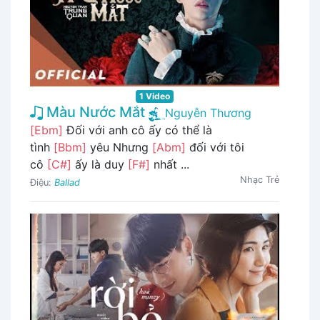
1 Video
Màu Nước Mắt
Nguyễn Thương
[Ebm]
Đối với anh cô ấy có thể là
tình
[Bbm]
yêu Nhưng
[Abm]
đối với tôi
cô
[C#]
ấy là duy
[F#]
nhất ...
Nhạc Trẻ
Điệu:
Ballad