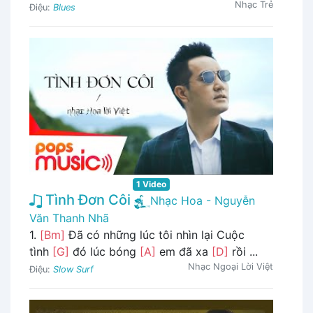
Nhạc Trẻ
Điệu:
Blues
1 Video
Tình Đơn Côi
Nhạc Hoa - Nguyễn
Văn Thanh Nhã
1.
[Bm]
Đã có những lúc tôi nhìn lại Cuộc
tình
[G]
đó lúc bóng
[A]
em đã xa
[D]
rồi ...
Nhạc Ngoại Lời Việt
Điệu:
Slow Surf