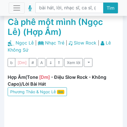
Tìm
Cà phê một mình (Ngọc
Lễ) (Hợp Âm)
Ngọc Lễ
|
Nhạc Trẻ
|
Slow Rock
|
Lê
Không Sứ
b
[Dm]
#
A
⇓
⇑
Xem lời
Hợp Âm(Tone
[Dm]
- Điệu Slow Rock - Không
Capo)/Lời Bài Hát
Phương Thảo & Ngọc Lễ
Gm