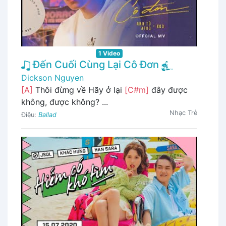
1 Video
Đến Cuối Cùng Lại Cô Đơn
Dickson Nguyen
[A]
Thôi đừng về Hãy ở lại
[C#m]
đây được
không, được không? ...
Nhạc Trẻ
Điệu:
Ballad