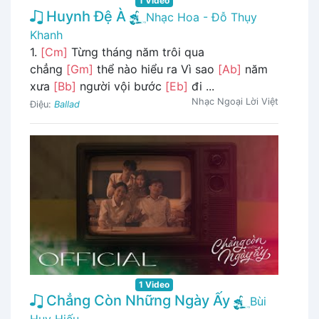
1 Video
Huynh Đệ À
Nhạc Hoa - Đỗ Thụy
Khanh
1.
[Cm]
Từng tháng năm trôi qua
chẳng
[Gm]
thể nào hiểu ra Vì sao
[Ab]
năm
xưa
[Bb]
người vội bước
[Eb]
đi ...
Nhạc Ngoại Lời Việt
Điệu:
Ballad
1 Video
Chẳng Còn Những Ngày Ấy
Bùi
Huy Hiếu