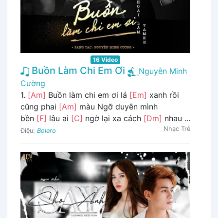
16 Video
Buồn Làm Chi Em Ơi
Nguyễn Minh
Cường
1.
[Am]
Buồn làm chi em ơi lá
[Em]
xanh rồi
cũng phai
[Am]
màu Ngỡ duyên mình
bền
[F]
lâu ai
[C]
ngờ lại xa cách
[Dm]
nhau ...
Nhạc Trẻ
Điệu:
Bolero