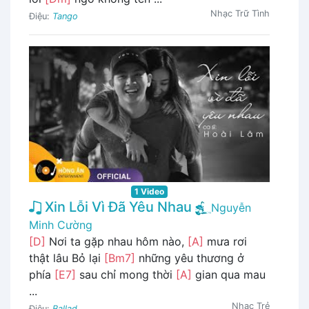
Nhạc Trữ Tình
Điệu:
Tango
1 Video
Xin Lỗi Vì Đã Yêu Nhau
Nguyễn
Minh Cường
[D]
Nơi ta gặp nhau hôm nào,
[A]
mưa rơi
thật lâu Bỏ lại
[Bm7]
những yêu thương ở
phía
[E7]
sau chỉ mong thời
[A]
gian qua mau
...
Nhạc Trẻ
Điệu:
Ballad