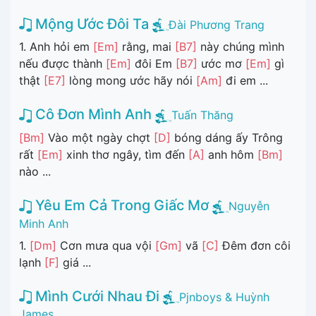
Mộng Ước Đôi Ta
Đài Phương Trang
1. Anh hỏi em
[Em]
rằng, mai
[B7]
này chúng mình
nếu được thành
[Em]
đôi Em
[B7]
ước mơ
[Em]
gì
thật
[E7]
lòng mong ước hãy nói
[Am]
đi em ...
Cô Đơn Mình Anh
Tuấn Thăng
[Bm]
Vào một ngày chợt
[D]
bóng dáng ấy Trông
rất
[Em]
xinh thơ ngây, tìm đến
[A]
anh hôm
[Bm]
nào ...
Yêu Em Cả Trong Giấc Mơ
Nguyễn
Minh Anh
1.
[Dm]
Cơn mưa qua vội
[Gm]
vã
[C]
Đêm đơn côi
lạnh
[F]
giá ...
Mình Cưới Nhau Đi
Pjnboys & Huỳnh
James