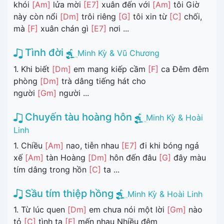
khói
[Am]
lửa mời
[E7]
xuân đến với
[Am]
tôi Giờ
này còn nổi
[Dm]
trôi riêng
[G]
tôi xin từ
[C]
chối,
mà
[F]
xuân chán gì
[E7]
nơi ...
Tình đời
Minh Kỳ & Vũ Chương
1. Khi biết
[Dm]
em mang kiếp cầm
[F]
ca Đêm đêm
phòng
[Dm]
trà dâng tiếng hát cho
người
[Gm]
người ...
Chuyến tàu hoàng hôn
Minh Kỳ & Hoài
Linh
1. Chiều
[Am]
nao, tiễn nhau
[E7]
đi khi bóng ngả
xế
[Am]
tàn Hoàng
[Dm]
hôn đến đâu
[G]
đây màu
tím dâng trong hồn
[C]
ta ...
Sầu tím thiệp hồng
Minh Kỳ & Hoài Linh
1. Từ lúc quen
[Dm]
em chưa nói một lời
[Gm]
nào
tỏ
[C]
tình ta
[F]
mến nhau Nhiều đêm