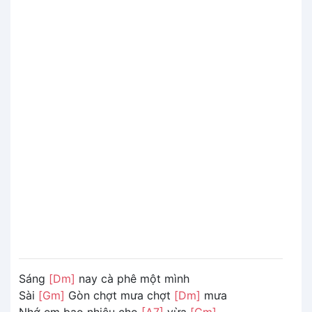
Sáng
[Dm]
nay cà phê một mình
Sài
[Gm]
Gòn chợt mưa chợt
[Dm]
mưa
Nhớ em bao nhiêu cho
[A7]
vừa
[Gm]