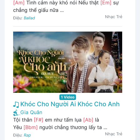
[Am]
Tình cảm này khó nói Nếu thật
[Em]
sự
chẳng thể giấu nữa ...
Nhạc Trẻ
Điệu:
Ballad
1 Video
Khóc Cho Người Ai Khóc Cho Anh
Gia Quân
Tội thân
[F#]
em như tấm lụa
[Ab]
là
Yêu
[Bbm]
người chẳng thương lấy ta ...
Nhạc Trẻ
Điệu:
Rap