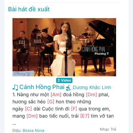
Bài hát đề xuất
2 Video
Cánh Hồng Phai
Dương Khắc Linh
1. Nàng như một
[Am]
đoá hồng
[Dm]
phai,
hương sắc héo
[G]
hon theo những
ngày
[C]
dài Cuộc tình đi
[F]
qua trong em,
mang
[Dm]
bao tiếc nuối, trái
[E7]
tim vỡ tan
...
Nhạc Trẻ
Điệu:
Bossa Nova