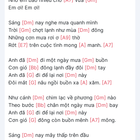
Em ơi! Em ơi!
Sáng
[Dm]
nay nghe mưa quanh mình
Trời
[Gm]
chợt lạnh như mùa
[Dm]
đông
Những cơn mưa rơi ơ
[A9]
thờ
Rớt
[E7]
trên cuộc tình mong
[A]
manh.
[A7]
Anh đã
[Dm]
đi một ngày mưa
[Gm]
buồn
Cơn gió
[Bb]
đông lạnh đầy đôi
[Dm]
tay
Anh đã
[G]
đi để lại nơi
[Dm]
này
Đôi mắt
[G]
nâu ngồi buồn xa
[A]
xăm.
[A7]
Như cánh
[Dm]
chim lạc về phương
[Gm]
nào
Theo bước
[Bb]
chân một ngày mưa
[Dm]
bay
Anh đã
[G]
đi để lại nơi
[Dm]
này
Cơn gió
[G]
đông còn buồn mênh
[A7]
mông.
Sáng
[Dm]
nay mây thấp trên đầu