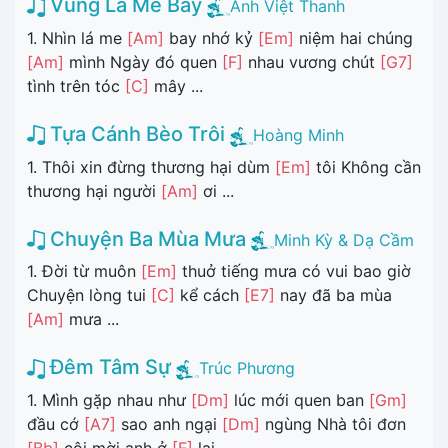
Vùng Lá Me Bay
Anh Việt Thanh
1. Nhìn lá me
[Am]
bay nhớ kỷ
[Em]
niệm hai chúng
[Am]
mình Ngày đó quen
[F]
nhau vương chút
[G7]
tình trên tóc
[C]
mây ...
Tựa Cánh Bèo Trôi
Hoàng Minh
1. Thôi xin đừng thương hại dùm
[Em]
tôi Không cần
thương hại người
[Am]
ơi ...
Chuyện Ba Mùa Mưa
Minh Kỳ & Dạ Cầm
1. Đời từ muôn
[Em]
thuở tiếng mưa có vui bao giờ
Chuyện lòng tui
[C]
kể cách
[E7]
nay đã ba mùa
[Am]
mưa ...
Đêm Tâm Sự
Trúc Phương
1. Mình gặp nhau như
[Dm]
lúc mới quen ban
[Gm]
đầu cớ
[A7]
sao anh ngại
[Dm]
ngùng Nhà tôi đơn
[Bb]
côi mời anh ở
[F]
lại ...