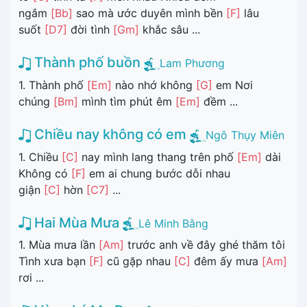
ngắm
[Bb]
sao mà ước duyên mình bền
[F]
lâu
suốt
[D7]
đời tình
[Gm]
khắc sâu ...
Thành phố buồn
Lam Phương
1. Thành phố
[Em]
nào nhớ không
[G]
em Nơi
chúng
[Bm]
mình tìm phút êm
[Em]
đềm ...
Chiều nay không có em
Ngô Thụy Miên
1. Chiều
[C]
nay mình lang thang trên phố
[Em]
dài
Không có
[F]
em ai chung bước dỗi nhau
giận
[C]
hờn
[C7]
...
Hai Mùa Mưa
Lê Minh Bằng
1. Mùa mưa lần
[Am]
trước anh về đây ghé thăm tôi
Tình xưa bạn
[F]
cũ gặp nhau
[C]
đêm ấy mưa
[Am]
rơi ...