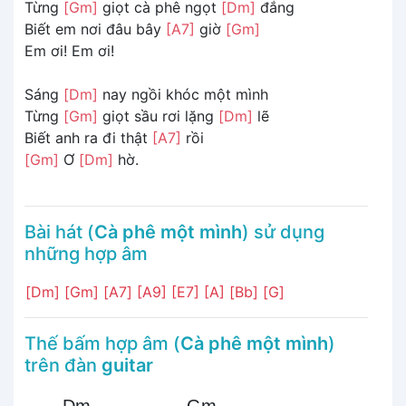
Từng
[Gm]
giọt cà phê ngọt
[Dm]
đắng
Biết em nơi đâu bây
[A7]
giờ
[Gm]
Em ơi! Em ơi!
Sáng
[Dm]
nay ngồi khóc một mình
Từng
[Gm]
giọt sầu rơi lặng
[Dm]
lẽ
Biết anh ra đi thật
[A7]
rồi
[Gm]
Ơ
[Dm]
hờ.
Bài hát (
Cà phê một mình
) sử dụng
những hợp âm
[Dm]
[Gm]
[A7]
[A9]
[E7]
[A]
[Bb]
[G]
Thế bấm hợp âm (
Cà phê một mình
)
trên đàn
guitar