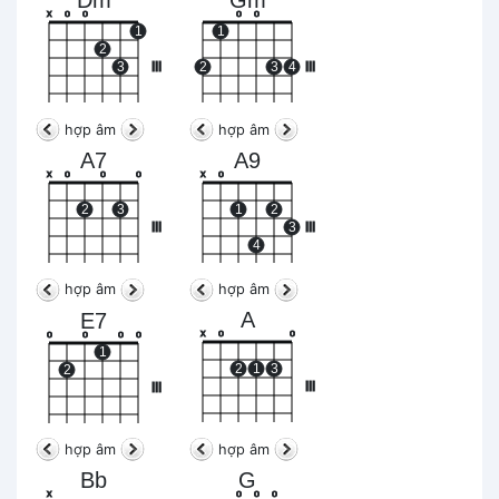
Dm
Gm
x
o
o
o
o
1
1
2
3
III
2
3
4
III
hợp âm
hợp âm
A7
A9
x
o
o
o
x
o
2
3
1
2
III
3
III
4
hợp âm
hợp âm
A
E7
x
o
o
o
o
o
o
1
2
1
3
2
III
III
hợp âm
hợp âm
Bb
G
x
o
o
o