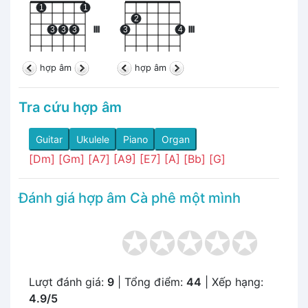
1
1
2
3
3
3
III
3
4
III
hợp âm
hợp âm
Tra cứu hợp âm
Guitar
Ukulele
Piano
Organ
[Dm]
[Gm]
[A7]
[A9]
[E7]
[A]
[Bb]
[G]
Đánh giá hợp âm Cà phê một mình
Lượt đánh giá:
9
| Tổng điểm:
44
| Xếp hạng:
4.9/5