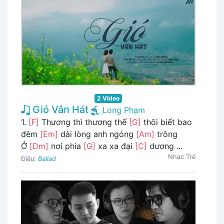
2 Video
Gió Vẫn Hát
Long Phạm
1.
[F]
Thương thì thương thế
[G]
thôi biết bao
đêm
[Em]
dài lòng anh ngóng
[Am]
trông
Ở
[Dm]
nơi phía
[G]
xa xa đại
[C]
dương ...
Nhạc Trẻ
Điệu:
Ballad