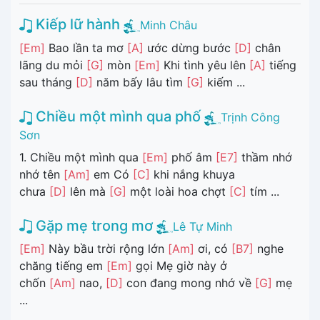
Kiếp lữ hành
Minh Châu
[Em]
Bao lần ta mơ
[A]
ước dừng bước
[D]
chân
lãng du mỏi
[G]
mòn
[Em]
Khi tình yêu lên
[A]
tiếng
sau tháng
[D]
năm bấy lâu tìm
[G]
kiếm ...
Chiều một mình qua phố
Trịnh Công
Sơn
1. Chiều một mình qua
[Em]
phố âm
[E7]
thầm nhớ
nhớ tên
[Am]
em Có
[C]
khi nắng khuya
chưa
[D]
lên mà
[G]
một loài hoa chợt
[C]
tím ...
Gặp mẹ trong mơ
Lê Tự Minh
[Em]
Này bầu trời rộng lớn
[Am]
ơi, có
[B7]
nghe
chăng tiếng em
[Em]
gọi Mẹ giờ này ở
chốn
[Am]
nao,
[D]
con đang mong nhớ về
[G]
mẹ
...