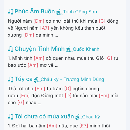
Phúc Âm Buồn
Trịnh Công Sơn
Người nằm
[Dm]
co như loài thú khi mùa
[C]
đông
về Người nằm
[A7]
yên không kêu than buốt
xương
[Dm]
da mình ...
Chuyện Tình Mình
Quốc Khanh
1. Mình tình
[Am]
cờ quen nhau mùa thu Gió
[G]
ru
bao ước
[Am]
mơ về ...
Túy ca
Châu Kỳ - Trương Minh Dũng
Thà rót cho
[Em]
ta trăm
[G]
nghìn chung
rượu
[Em]
độc Đừng một
[D]
lời nào mai
[Em]
mỉa
cho
[G]
nhau ...
Tôi chưa có mùa xuân
Châu Kỳ
1. Đợi hai ba năm
[Am]
nữa, quê
[E7]
mình thôi