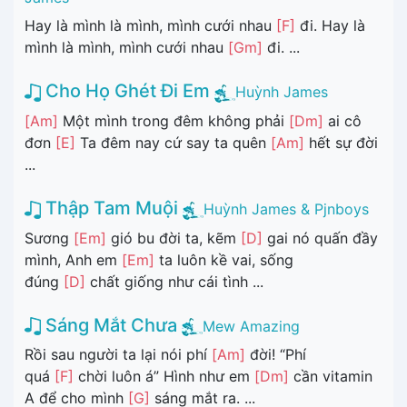
Hay là mình là mình, mình cưới nhau
[F]
đi. Hay là
mình là mình, mình cưới nhau
[Gm]
đi. ...
Cho Họ Ghét Đi Em
Huỳnh James
[Am]
Một mình trong đêm không phải
[Dm]
ai cô
đơn
[E]
Ta đêm nay cứ say ta quên
[Am]
hết sự đời
...
Thập Tam Muội
Huỳnh James & Pjnboys
Sương
[Em]
gió bu đời ta, kẽm
[D]
gai nó quấn đầy
mình, Anh em
[Em]
ta luôn kề vai, sống
đúng
[D]
chất giống như cái tình ...
Sáng Mắt Chưa
Mew Amazing
Rồi sau người ta lại nói phí
[Am]
đời! “Phí
quá
[F]
chời luôn á” Hình như em
[Dm]
cần vitamin
A để cho mình
[G]
sáng mắt ra. ...