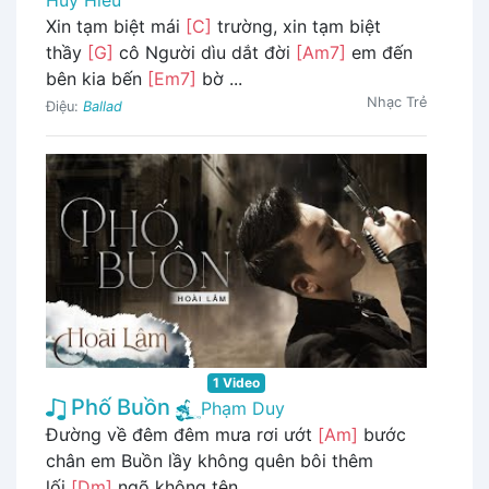
Xin tạm biệt mái
[C]
trường, xin tạm biệt
thầy
[G]
cô Người dìu dắt đời
[Am7]
em đến
bên kia bến
[Em7]
bờ ...
Nhạc Trẻ
Điệu:
Ballad
1 Video
Phố Buồn
Phạm Duy
Đường về đêm đêm mưa rơi ướt
[Am]
bước
chân em Buồn lầy không quên bôi thêm
lối
[Dm]
ngõ không tên ...