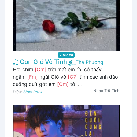
2 Video
Cơn Gió Vô Tình
Tha Phương
Hỡi chim
[Cm]
trời mất em rồi có thấy
ngậm
[Fm]
ngùi Gió vô
[G7]
tình xác anh đào
cuống quít gót em
[Cm]
tôi ...
Nhạc Trữ Tình
Điệu:
Slow Rock