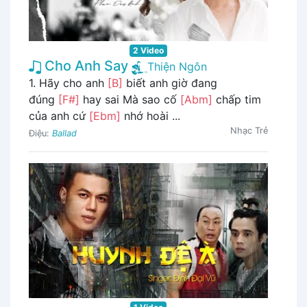
2 Video
Cho Anh Say
Thiện Ngôn
1. Hãy cho anh
[B]
biết anh giờ đang
đúng
[F#]
hay sai Mà sao cố
[Abm]
chấp tim
của anh cứ
[Ebm]
nhớ hoài ...
Nhạc Trẻ
Điệu:
Ballad