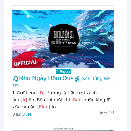
1 Video
Như Ngày Hôm Qua
Sơn Tùng M-
TP
1. Cuối con
[D]
đường là bầu trời xanh
ấm
[A]
êm Bên tôi mỗi khi
[Bm]
buồn lặng lẽ
xóa tan âu
[F#m]
lo ...
Nhạc Trẻ
Điệu:
Blues