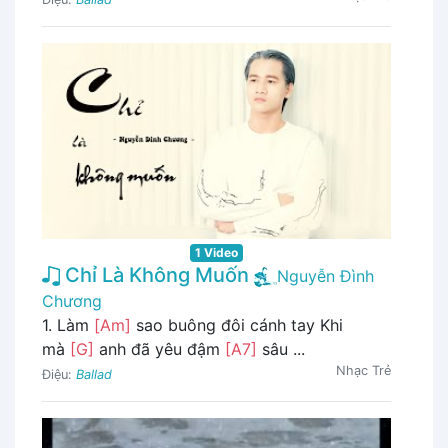
1 Video
Chỉ Là Không Muốn
Nguyễn Đình
Chương
1. Làm
[Am]
sao buông đôi cánh tay Khi
mà
[G]
anh đã yêu đậm
[A7]
sâu ...
Nhạc Trẻ
Điệu:
Ballad