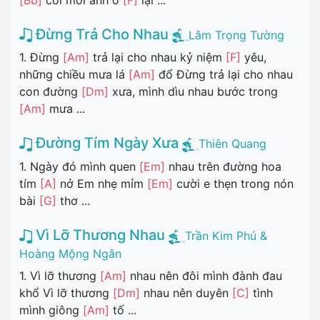
Đừng Trả Cho Nhau
Lâm Trọng Tường
1. Đừng
[Am]
trả lại cho nhau kỷ niệm
[F]
yêu,
những chiều mưa lá
[Am]
đổ Đừng trả lại cho nhau
con đường
[Dm]
xưa, mình dìu nhau bước trong
[Am]
mưa ...
Đường Tím Ngày Xưa
Thiên Quang
1. Ngày đó mình quen
[Em]
nhau trên đường hoa
tím
[A]
nở Em nhẹ mỉm
[Em]
cười e thẹn trong nón
bài
[G]
thơ ...
Vì Lỡ Thương Nhau
Trần Kim Phú &
Hoàng Mộng Ngân
1. Vì lỡ thương
[Am]
nhau nên đôi mình đành đau
khổ Vì lỡ thương
[Dm]
nhau nên duyên
[C]
tình
mình giông
[Am]
tố ...