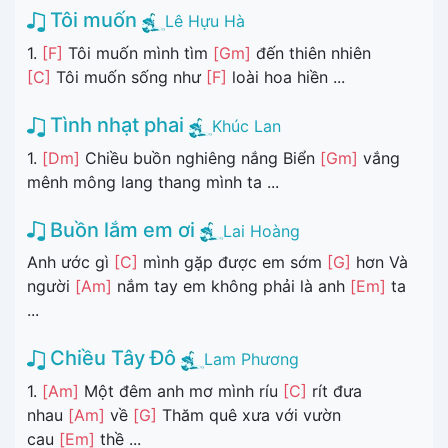
Tôi muốn
Lê Hựu Hà
1.
[F]
Tôi muốn mình tìm
[Gm]
đến thiên nhiên
[C]
Tôi muốn sống như
[F]
loài hoa hiền ...
Tình nhạt phai
Khúc Lan
1.
[Dm]
Chiều buồn nghiêng nắng Biển
[Gm]
vắng
mênh mông lang thang mình ta ...
Buồn lắm em ơi
Lai Hoàng
Anh ước gì
[C]
mình gặp được em sớm
[G]
hơn Và
người
[Am]
nắm tay em không phải là anh
[Em]
ta
...
Chiều Tây Đô
Lam Phương
1.
[Am]
Một đêm anh mơ mình ríu
[C]
rít đưa
nhau
[Am]
về
[G]
Thăm quê xưa với vườn
cau
[Em]
thề ...