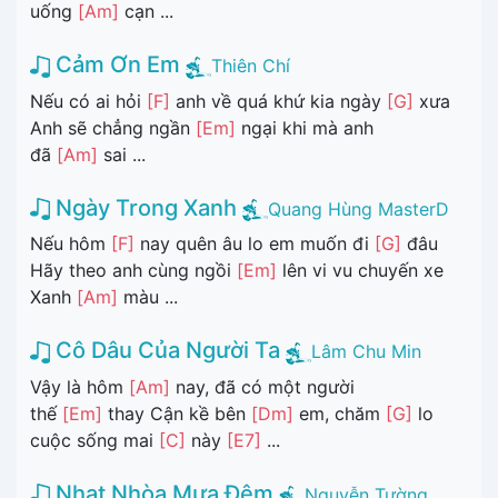
uống
[Am]
cạn ...
Cảm Ơn Em
Thiên Chí
Nếu có ai hỏi
[F]
anh về quá khứ kia ngày
[G]
xưa
Anh sẽ chẳng ngần
[Em]
ngại khi mà anh
đã
[Am]
sai ...
Ngày Trong Xanh
Quang Hùng MasterD
Nếu hôm
[F]
nay quên âu lo em muốn đi
[G]
đâu
Hãy theo anh cùng ngồi
[Em]
lên vi vu chuyến xe
Xanh
[Am]
màu ...
Cô Dâu Của Người Ta
Lâm Chu Min
Vậy là hôm
[Am]
nay, đã có một người
thế
[Em]
thay Cận kề bên
[Dm]
em, chăm
[G]
lo
cuộc sống mai
[C]
này
[E7]
...
Nhạt Nhòa Mưa Đêm
Nguyễn Tường