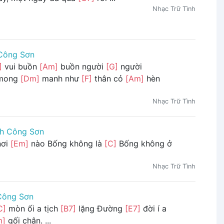
Nhạc Trữ Tình
 Công Sơn
]
vui buồn
[Am]
buồn người
[G]
người
 mong
[Dm]
manh như
[F]
thân cỏ
[Am]
hèn
Nhạc Trữ Tình
nh Công Sơn
nơi
[Em]
nào Bống không là
[C]
Bống không ở
Nhạc Trữ Tình
Công Sơn
C]
mòn ối a tịch
[B7]
lặng Đường
[E7]
đời í a
m]
gối chân. ...