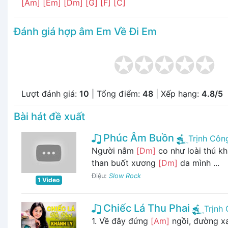
[Am]
[Em]
[Dm]
[G]
[F]
[C]
Đánh giá hợp âm Em Về Đi Em
Lượt đánh giá:
10
| Tổng điểm:
48
| Xếp hạng:
4.8/5
Bài hát đề xuất
Phúc Âm Buồn
Trịnh Côn
Người nằm
[Dm]
co như loài thú k
than buốt xương
[Dm]
da mình ...
Điệu:
Slow Rock
1 Video
Chiếc Lá Thu Phai
Trịnh
1. Về đây đứng
[Am]
ngồi, đường x