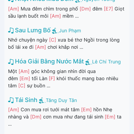
[Am]
Mưa đêm chìm trong phố
[Dm]
đêm
[E7]
Giọt
sầu lạnh buốt môi
[Am]
mềm ...
Sau Lưng Bố
Jun Phạm
Nhớ chuyện ngày
[C]
xưa bé thơ Ngồi trong lòng
bố lái xe đi
[Am]
chơi khắp nơi ...
Hóa Giải Bằng Nước Mắt
Lê Chí Trung
Một
[Am]
góc không gian nhìn đời qua
đêm
[Em]
tối Làn
[F]
khói thuốc mang bao nhiêu
tâm
[C]
sự buồn ...
Tái Sinh
Tăng Duy Tân
[Am]
Cơn mưa rơi tưới mát tâm
[Em]
hồn Nhẹ
nhàng và
[Dm]
cơn mưa như đang tái sinh
[Em]
ta
...