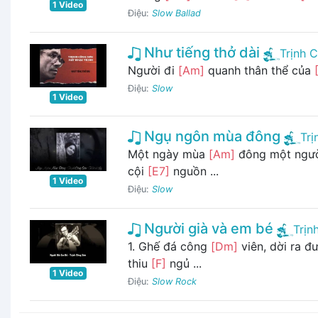
1 Video
Điệu:
Slow Ballad
Như tiếng thở dài
Trịnh 
Người đi
[Am]
quanh thân thể của
Điệu:
Slow
1 Video
Ngụ ngôn mùa đông
Trị
Một ngày mùa
[Am]
đông một ngườ
cội
[E7]
nguồn ...
1 Video
Điệu:
Slow
Người già và em bé
Trịn
1. Ghế đá công
[Dm]
viên, dời ra 
thiu
[F]
ngủ ...
1 Video
Điệu:
Slow Rock