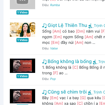
Điệu:
Rumba
1 Video
Giọt Lệ Thiên Thu
Trịnh
Sống
[Am]
có bao
[Dm]
năm vui
[F
ngợm
[Em]
ngợm Sống
[Am]
chết
1 Video
mọc
[Em]
đầy núi
[Am]
non ...
Điệu:
Valse
Bống không là bống
Trị
1. Bống không là
[C]
Bống Bống ở 
trong
[F]
ao ...
1 Video
Điệu:
Pop
Cũng sẽ chìm trôi
Trịnh 
Bầy
[Em]
vạc í a bay
[G]
qua kêu
[
không
[Am]
xa sao
[C]
chồn í a
[E