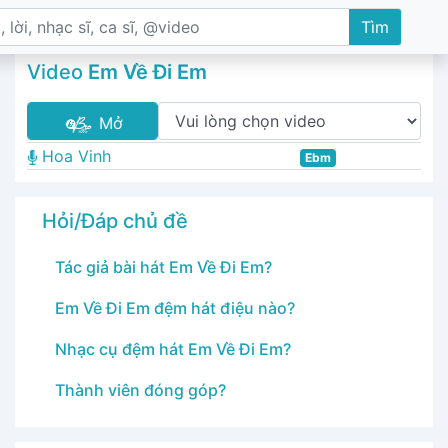
Tìm
Video
Em Về Đi Em
Mở
Hoa Vinh
Ebm
Hỏi/Đáp chủ đề
Tác giả bài hát Em Về Đi Em?
Em Về Đi Em đệm hát điệu nào?
Nhạc cụ đệm hát Em Về Đi Em?
Thành viên đóng góp?