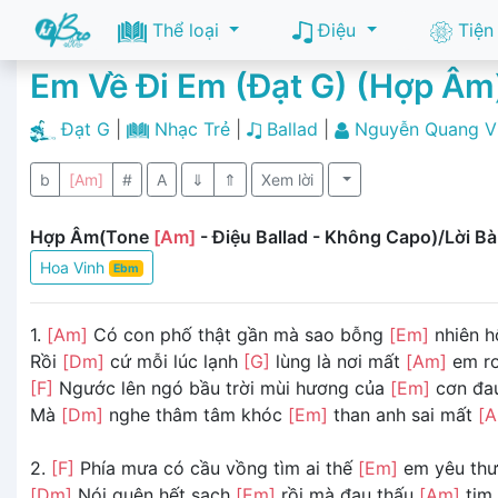
Thể loại
Điệu
Tiện
Em Về Đi Em (Đạt G) (Hợp Âm
Đạt G
|
Nhạc Trẻ
|
Ballad
|
Nguyễn Quang V
b
[Am]
#
A
⇓
⇑
Xem lời
Hợp Âm(Tone
[Am]
- Điệu Ballad - Không Capo)/Lời Bà
Hoa Vinh
Ebm
1.
[Am]
Có con phố thật gần mà sao bỗng
[Em]
nhiên h
Rồi
[Dm]
cứ mỗi lúc lạnh
[G]
lùng là nơi mất
[Am]
em rơ
[F]
Ngước lên ngó bầu trời mùi hương của
[Em]
cơn đau
Mà
[Dm]
nghe thâm tâm khóc
[Em]
than anh sai mất
[
2.
[F]
Phía mưa có cầu vồng tìm ai thế
[Em]
em yêu thư
[Dm]
Nói quên hết sạch
[Em]
rồi mà đau thấu
[Am]
tim 