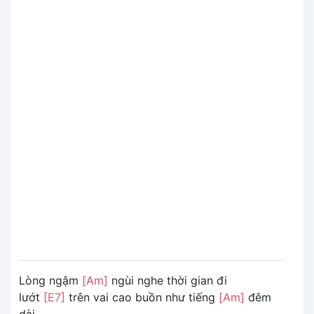
Lòng ngậm
[Am]
ngùi nghe thời gian đi
lướt
[E7]
trên vai cao buồn như tiếng
[Am]
đêm
dài