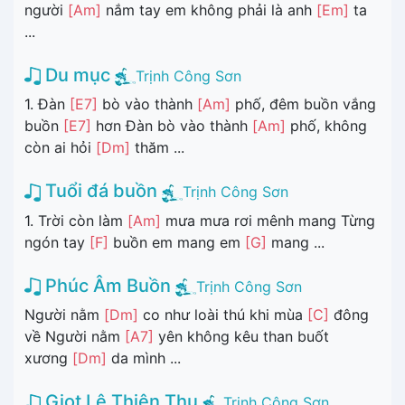
người
[Am]
nắm tay em không phải là anh
[Em]
ta
...
Du mục
Trịnh Công Sơn
1. Đàn
[E7]
bò vào thành
[Am]
phố, đêm buồn vắng
buồn
[E7]
hơn Đàn bò vào thành
[Am]
phố, không
còn ai hỏi
[Dm]
thăm ...
Tuổi đá buồn
Trịnh Công Sơn
1. Trời còn làm
[Am]
mưa mưa rơi mênh mang Từng
ngón tay
[F]
buồn em mang em
[G]
mang ...
Phúc Âm Buồn
Trịnh Công Sơn
Người nằm
[Dm]
co như loài thú khi mùa
[C]
đông
về Người nằm
[A7]
yên không kêu than buốt
xương
[Dm]
da mình ...
Giọt Lệ Thiên Thu
Trịnh Công Sơn