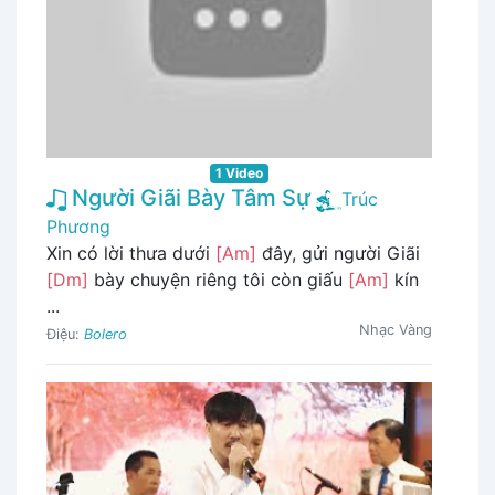
1 Video
Người Giãi Bày Tâm Sự
Trúc
Phương
Xin có lời thưa dưới
[Am]
đây, gửi người Giãi
[Dm]
bày chuyện riêng tôi còn giấu
[Am]
kín
...
Nhạc Vàng
Điệu:
Bolero