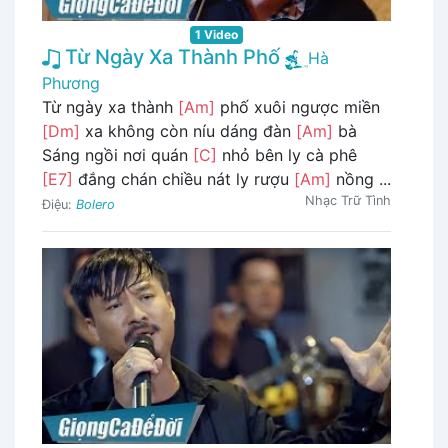
1 Video
Từ Ngày Xa Thành Phố
Hà
Phương
Từ ngày xa thành
[Am]
phố xuôi ngược miền
[Dm]
xa không còn níu dáng đàn
[Am]
bà
Sáng ngồi nơi quán
[C]
nhỏ bên ly cà phê
[E7]
đắng chán chiều nát ly rượu
[Am]
nồng ...
Nhạc Trữ Tình
Điệu:
Bolero