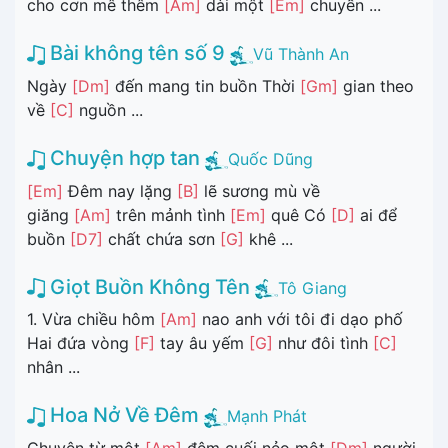
cho cơn mê thêm
[Am]
dài một
[Em]
chuyến ...
Bài không tên số 9
Vũ Thành An
Ngày
[Dm]
đến mang tin buồn Thời
[Gm]
gian theo
về
[C]
nguồn ...
Chuyện hợp tan
Quốc Dũng
[Em]
Đêm nay lặng
[B]
lẽ sương mù về
giăng
[Am]
trên mảnh tình
[Em]
quê Có
[D]
ai để
buồn
[D7]
chất chứa sơn
[G]
khê ...
Giọt Buồn Không Tên
Tô Giang
1. Vừa chiều hôm
[Am]
nao anh với tôi đi dạo phố
Hai đứa vòng
[F]
tay âu yếm
[G]
như đôi tình
[C]
nhân ...
Hoa Nở Về Đêm
Mạnh Phát