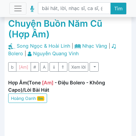
Tìm
Chuyện Buồn Năm Cũ
(Hợp Âm)
Song Ngọc & Hoài Linh
|
Nhạc Vàng
|
Bolero
|
Nguyễn Quang Vinh
b
[Am]
#
A
⇓
⇑
Xem lời
Hợp Âm(Tone
[Am]
- Điệu Bolero - Không
Capo)/Lời Bài Hát
Hoàng Oanh
Em