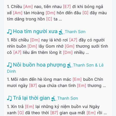
1. Chiều
[Am]
nao, tiễn nhau
[E7]
đi khi bóng ngả
xế
[Am]
tàn Hoàng
[Dm]
hôn đến đâu
[G]
đây màu
tím dâng trong hồn
[C]
ta ...
Hoa tím người xưa
Thanh Sơn
1. Rồi chiều
[Dm]
nay lá khô rơi
[A7]
đầy có người
nhìn buồn
[Dm]
lây Gom nhớ
[Gm]
thương sưởi tình
cô
[A7]
liêu ấm thêm lòng ít
[Dm]
nhiềụ ...
Nỗi buồn hoa phượng
Thanh Sơn & Lê
Dinh
1. Mỗi năm đến hè lòng man mác
[Em]
buồn Chín
mươi ngày
[B7]
qua chứa chan tình
[Em]
thương ...
Trả lại thời gian
Thanh Sơn
1. Xin trả
[Em]
lại những kỷ niệm buồn vui Ngày
xanh
[G]
đã theo thời
[B7]
gian qua mất
[Em]
rồi ...