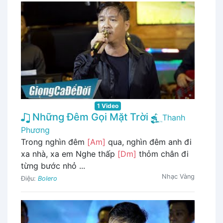
1 Video
Những Đêm Gọi Mặt Trời
Thanh
Phương
Trong nghìn đêm
[Am]
qua, nghìn đêm anh đi
xa nhà, xa em Nghe thấp
[Dm]
thỏm chân đi
từng bước nhỏ ...
Nhạc Vàng
Điệu:
Bolero