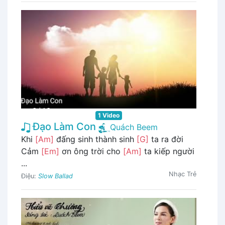
1 Video
Đạo Làm Con
Quách Beem
Khi
[Am]
đấng sinh thành sinh
[G]
ta ra đời
Cảm
[Em]
ơn ông trời cho
[Am]
ta kiếp người
...
Nhạc Trẻ
Điệu:
Slow Ballad