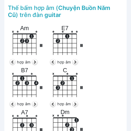
Thế bấm hợp âm (
Chuyện Buồn Năm
Cũ
) trên đàn
guitar
Am
E7
x
o
o
o
o
o
o
1
1
2
3
2
III
III
hợp âm
hợp âm
B7
C
x
o
x
o
o
1
1
2
3
4
2
III
3
III
hợp âm
hợp âm
Dm
A7
x
o
o
x
o
o
o
1
2
2
3
3
III
III