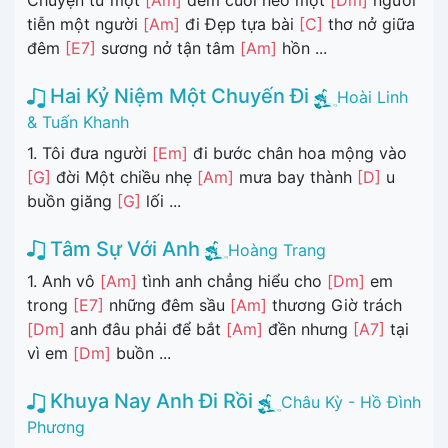
Chuyện từ một
[Am]
đêm cuối nẻo một
[Dm]
người
tiễn một người
[Am]
đi Đẹp tựa bài
[C]
thơ nở giữa
đêm
[E7]
sương nở tận tâm
[Am]
hồn ...
Hai Kỷ Niệm Một Chuyến Đi
Hoài Linh
& Tuấn Khanh
1. Tôi đưa người
[Em]
đi bước chân hoa mộng vào
[G]
đời Một chiều nhẹ
[Am]
mưa bay thành
[D]
u
buồn giăng
[G]
lối ...
Tâm Sự Với Anh
Hoàng Trang
1. Anh vô
[Am]
tình anh chẳng hiểu cho
[Dm]
em
trong
[E7]
những đêm sầu
[Am]
thương Giờ trách
[Dm]
anh đâu phải để bắt
[Am]
đền nhưng
[A7]
tại
vì em
[Dm]
buồn ...
Khuya Nay Anh Đi Rồi
Châu Kỳ - Hồ Đình
Phương