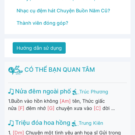
Nhạc cụ đệm hát Chuyện Buồn Năm Cũ?
Thành viên đóng góp?
Hướng dẫn sử dụng
CÓ THỂ BẠN QUAN TÂM
Nửa đêm ngoài phố
Trúc Phương
1.Buồn vào hồn không
[Am]
tên, Thức giấc
nửa
[F]
đêm nhớ
[G]
chuyện xưa vào
[C]
đời ...
Triệu đóa hoa hồng
Trung Kiên
1.
[Dm]
Chuyện một tình yêu anh họa sĩ Gửi trong