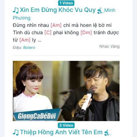
1 Video
Xin Em Đừng Khóc Vu Quy
Minh
Phương
Đừng nhìn nhau
[Am]
chi mà hoen lệ bờ mi
Tình dù chưa
[C]
phai không
[Dm]
tránh được
từ
[Am]
ly ...
Nhạc Vàng
Điệu:
Bolero
3 Video
Thiệp Hồng Anh Viết Tên Em