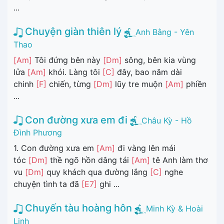
...
Chuyện giàn thiên lý
Anh Bằng - Yên
Thao
[Am]
Tôi đứng bên này
[Dm]
sông, bên kia vùng
lửa
[Am]
khói. Làng tôi
[C]
đây, bao năm dài
chinh
[F]
chiến, từng
[Dm]
lũy tre muộn
[Am]
phiền
...
Con đường xưa em đi
Châu Kỳ - Hồ
Đình Phương
1. Con đường xưa em
[Am]
đi vàng lên mái
tóc
[Dm]
thề ngõ hồn dâng tái
[Am]
tê Anh làm thơ
vu
[Dm]
quy khách qua đường lắng
[C]
nghe
chuyện tình ta đã
[E7]
ghi ...
Chuyến tàu hoàng hôn
Minh Kỳ & Hoài
Linh