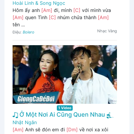
Hoài Linh & Song Ngọc
Hôm ấy anh
[Am]
đi, mình
[C]
với mình vừa
[Am]
quen Tình
[C]
nhúm chửa thành
[Am]
tên ...
Nhạc Vàng
Điệu:
Bolero
1 Video
Ở Một Nơi Ai Cũng Quen Nhau
Nhật Ngân
[Am]
Anh sẽ đón em đi
[Dm]
về nơi xa xôi