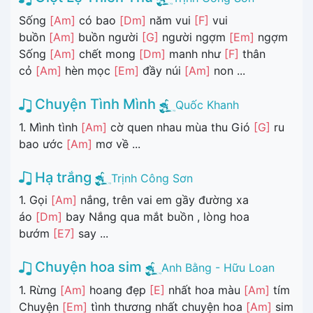
Sống
[Am]
có bao
[Dm]
năm vui
[F]
vui
buồn
[Am]
buồn người
[G]
người ngợm
[Em]
ngợm
Sống
[Am]
chết mong
[Dm]
manh như
[F]
thân
cỏ
[Am]
hèn mọc
[Em]
đầy núi
[Am]
non ...
Chuyện Tình Mình
Quốc Khanh
1. Mình tình
[Am]
cờ quen nhau mùa thu Gió
[G]
ru
bao ước
[Am]
mơ về ...
Hạ trắng
Trịnh Công Sơn
1. Gọi
[Am]
nắng, trên vai em gầy đường xa
áo
[Dm]
bay Nắng qua mắt buồn , lòng hoa
bướm
[E7]
say ...
Chuyện hoa sim
Anh Bằng - Hữu Loan
1. Rừng
[Am]
hoang đẹp
[E]
nhất hoa màu
[Am]
tím
Chuyện
[Em]
tình thương nhất chuyện hoa
[Am]
sim