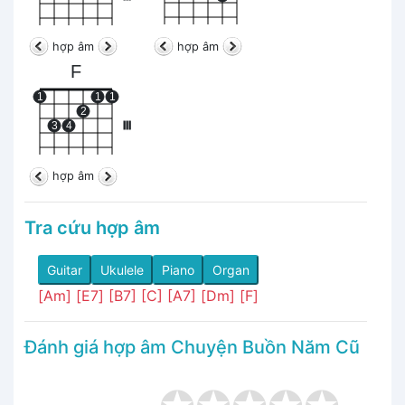
hợp âm
hợp âm
F
1
1
1
2
3
4
III
hợp âm
Tra cứu hợp âm
Guitar
Ukulele
Piano
Organ
[Am]
[E7]
[B7]
[C]
[A7]
[Dm]
[F]
Đánh giá hợp âm Chuyện Buồn Năm Cũ