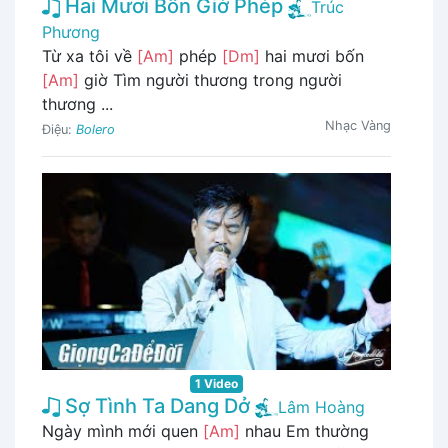
Hai Mươi Bốn Giờ Phép
Trúc
Phương
Từ xa tôi về
[Am]
phép
[Dm]
hai mươi bốn
[Am]
giờ Tìm người thương trong người
thương ...
Nhạc Vàng
Điệu:
Bolero
1 Video
Sợ Tình Ta Dang Dở
Lâm Hoàng
Ngày mình mới quen
[Am]
nhau Em thường