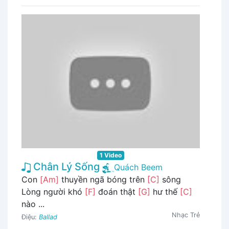
1 Video
Chân Lý Sống
Quách Beem
Con
[Am]
thuyền ngã bóng trên
[C]
sông
Lòng người khó
[F]
đoán thật
[G]
hư thế
[C]
nào ...
Nhạc Trẻ
Điệu:
Ballad