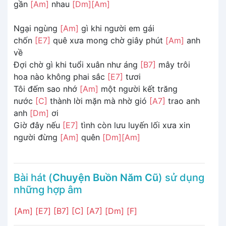
gần
[Am]
nhau
[Dm]
[Am]
Ngại ngùng
[Am]
gì khi người em gái
chốn
[E7]
quê xưa mong chờ giây phút
[Am]
anh
về
Đợi chờ gì khi tuổi xuân như áng
[B7]
mây trôi
hoa nào không phai sắc
[E7]
tươi
Tôi đếm sao nhớ
[Am]
một người kết trăng
nước
[C]
thành lời mặn mà nhờ gió
[A7]
trao anh
anh
[Dm]
ơi
Giờ đây nếu
[E7]
tình còn lưu luyến lối xưa xin
người đừng
[Am]
quên
[Dm]
[Am]
Bài hát (
Chuyện Buồn Năm Cũ
) sử dụng
những hợp âm
[Am]
[E7]
[B7]
[C]
[A7]
[Dm]
[F]