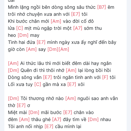
Mình lặng ngồi bên dòng sông sâu thức
[B7]
êm
trôi nhớ chuyện xưa anh với
[E7]
tôi
Khi bước chân mới
[Am]
vào đời cố đô
lửa
[C]
mịt mù ngập trời một
[A7]
sớm thu
heo
[Dm]
may
Tình hai đứa
[E7]
mình ngày xưa ấy nghĩ đến bây
giờ còn
[Am]
say
[Dm]
[Am]
[Am]
Ai thức lâu thì mới biết đêm dài hay ngắn
[Dm]
Quên đi thì thôi nhớ
[Am]
lại lòng bồi hồi
Dòng sông vẫn
[E7]
trôi ngăn tình anh với
[F]
tôi
Lối xưa tuy
[C]
gần mà xa
[E7]
xôi
[Dm]
Tôi thương nhớ nào
[Am]
nguôi sao anh vẫn
thờ
[E7]
ơ
Miệt mài
[Dm]
mãi bước
[E7]
chân vào
đêm
[Am]
thâu ghé
[A7]
đây tìm về
[Dm]
nhau
Tôi anh nối nhịp
[E7]
cầu mình lại