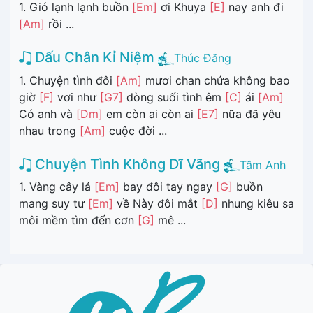
1. Gió lạnh lạnh buồn
[Em]
ơi Khuya
[E]
nay anh đi
[Am]
rồi ...
Dấu Chân Kỉ Niệm
Thúc Đăng
1. Chuyện tình đôi
[Am]
mươi chan chứa không bao
giờ
[F]
vơi như
[G7]
dòng suối tình êm
[C]
ái
[Am]
Có anh và
[Dm]
em còn ai còn ai
[E7]
nữa đã yêu
nhau trong
[Am]
cuộc đời ...
Chuyện Tình Không Dĩ Vãng
Tâm Anh
1. Vàng cây lá
[Em]
bay đôi tay ngay
[G]
buồn
mang suy tư
[Em]
về Này đôi mắt
[D]
nhung kiêu sa
môi mềm tìm đến cơn
[G]
mê ...