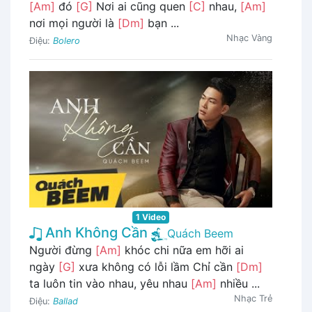
[Am]
đó
[G]
Nơi ai cũng quen
[C]
nhau,
[Am]
nơi mọi người là
[Dm]
bạn ...
Nhạc Vàng
Điệu:
Bolero
1 Video
Anh Không Cần
Quách Beem
Người đừng
[Am]
khóc chi nữa em hỡi ai
ngày
[G]
xưa không có lỗi lầm Chỉ cần
[Dm]
ta luôn tin vào nhau, yêu nhau
[Am]
nhiều ...
Nhạc Trẻ
Điệu:
Ballad