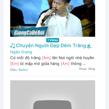
1 Video
Chuyện Người Đẹp Đêm Trăng
Ngân Giang
Cứ mỗi độ trăng
[Am]
lên Nơi ngôi nhà huyền
[Em]
bí mập mờ giữa hàng
[Am]
thông ...
Nhạc Vàng
Điệu:
Bolero