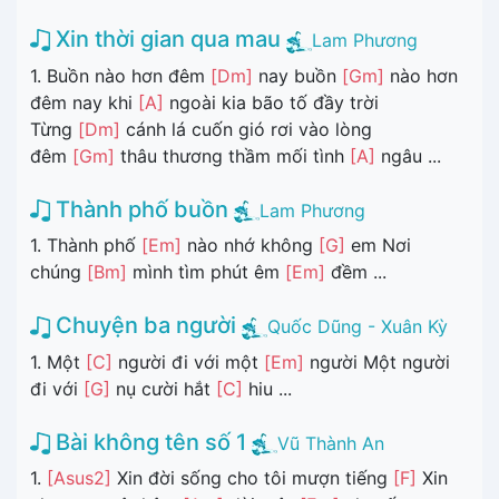
Xin thời gian qua mau
Lam Phương
1. Buồn nào hơn đêm
[Dm]
nay buồn
[Gm]
nào hơn
đêm nay khi
[A]
ngoài kia bão tố đầy trời
Từng
[Dm]
cánh lá cuốn gió rơi vào lòng
đêm
[Gm]
thâu thương thầm mối tình
[A]
ngâu ...
Thành phố buồn
Lam Phương
1. Thành phố
[Em]
nào nhớ không
[G]
em Nơi
chúng
[Bm]
mình tìm phút êm
[Em]
đềm ...
Chuyện ba người
Quốc Dũng - Xuân Kỳ
1. Một
[C]
người đi với một
[Em]
người Một người
đi với
[G]
nụ cười hắt
[C]
hiu ...
Bài không tên số 1
Vũ Thành An
1.
[Asus2]
Xin đời sống cho tôi mượn tiếng
[F]
Xin