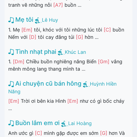
tranh vẽ những nỗi
[A7]
buồn ...
Mẹ tôi
Lê Huy
1. Mẹ
[Em]
tôi, khóc với tôi những lúc tôi
[C]
buồn
Nếm với
[D]
tôi cay đắng tủi
[G]
hờn ...
Tình nhạt phai
Khúc Lan
1.
[Dm]
Chiều buồn nghiêng nắng Biển
[Gm]
vắng
mênh mông lang thang mình ta ...
Ai chuyện cũ bán hông
Huỳnh Hiền
Năng
[Em]
Trời ơi bên kia Hình
[Em]
như có gì bốc cháy
...
Buồn lắm em ơi
Lai Hoàng
Anh ước gì
[C]
mình gặp được em sớm
[G]
hơn Và