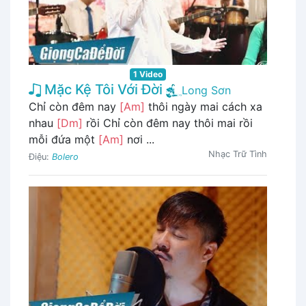
1 Video
Mặc Kệ Tôi Với Đời
Long Sơn
Chỉ còn đêm nay
[Am]
thôi ngày mai cách xa
nhau
[Dm]
rồi Chỉ còn đêm nay thôi mai rồi
mỗi đứa một
[Am]
nơi ...
Nhạc Trữ Tình
Điệu:
Bolero