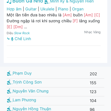
Buồn Ga Nhỏ
Minh Kỳ & Nguyễn Hiền
Hợp âm
|
Guitar
|
Ukulele
|
Piano
|
Organ
Một lần tiễn đưa bao nhiêu là
[Am]
buồn
[Am]
[C]
Đường ngập lá rơi khi sương chiều
[F]
lắng xuống
[E]
[Dm]
...
Nhạc Vàng
Điệu
Slow Rock
⤷
Chế Linh
Phạm Duy
202
Trịnh Công Sơn
155
Nguyễn Văn Chung
123
Lam Phương
104
Nguyễn Hồng Thuận
96