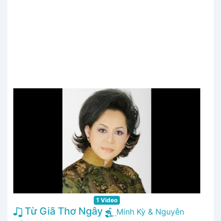
1 Video
Từ Giã Thơ Ngây
Minh Kỳ & Nguyễn