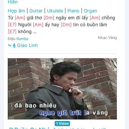
Hiền
Hợp âm
|
Guitar
|
Ukulele
|
Piano
|
Organ
Từ
[Am]
giã thơ
[Dm]
ngây em đi lấy
[Am]
chồng
[E7]
Người
[Am]
ấy hay
[Dm]
tin có buồn lắm
[E7]
không ...
Nhạc Vàng
Điệu
Rumba
⤷
Giao Linh
1 Video