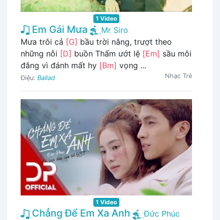
1 Video
Em Gái Mưa
Mr Siro
Mưa trôi cả
[G]
bầu trời nắng, trượt theo
những nỗi
[D]
buồn Thấm ướt lệ
[Em]
sầu môi
đắng vì đánh mất hy
[Bm]
vọng ...
Nhạc Trẻ
Điệu:
Ballad
1 Video
Chẳng Để Em Xa Anh
Đức Phúc