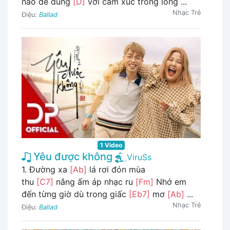
nào để đúng
[D]
với cảm xúc trong lòng ...
Nhạc Trẻ
Điệu:
Ballad
1 Video
Yêu được không
ViruSs
1. Đường xa
[Ab]
lá rơi đón mùa
thu
[C7]
nắng ấm áp nhạc ru
[Fm]
Nhớ em
đến từng giờ dù trong giấc
[Eb7]
mơ
[Ab]
...
Nhạc Trẻ
Điệu:
Ballad