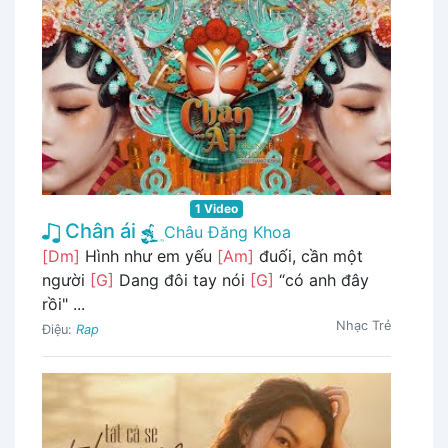
1 Video
Chân ái
Châu Đăng Khoa
[Dm]
Hình như em yếu
[Am]
đuối, cần một
người
[G]
Dang đôi tay nói
[G]
“có anh đây
rồi" ...
Nhạc Trẻ
Điệu:
Rap