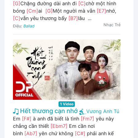
[G]
Chặng đường dài anh đi
[C]
chờ một hình
bóng
[Cm]
ai
[G]
Một người mà vẫn
[E7]
nhớ,
[C]
vẫn yêu thương bấy
[B7]
lâu ...
Nhạc Trẻ
Điệu:
Ballad
1 Video
Hết thương cạn nhớ
Vương Anh Tú
Em
[F#]
à anh đã biết là tình
[Fm7]
yêu này
chẳng cần thiết
[Ebm7]
Em cần nơi
bình
[Ab7]
yên chứ không
[C#]
phải anh kế