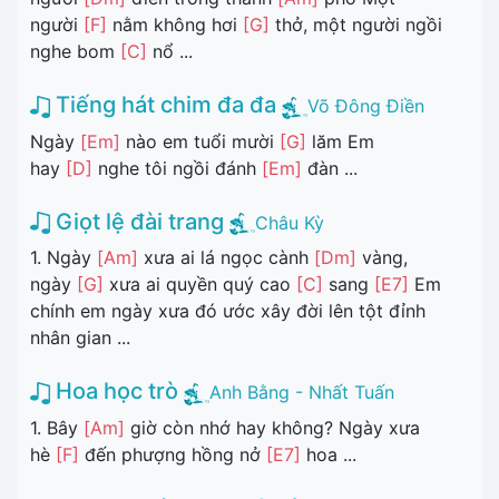
người
[F]
nằm không hơi
[G]
thở, một người ngồi
nghe bom
[C]
nổ ...
Tiếng hát chim đa đa
Võ Đông Điền
Ngày
[Em]
nào em tuổi mười
[G]
lăm Em
hay
[D]
nghe tôi ngồi đánh
[Em]
đàn ...
Giọt lệ đài trang
Châu Kỳ
1. Ngày
[Am]
xưa ai lá ngọc cành
[Dm]
vàng,
ngày
[G]
xưa ai quyền quý cao
[C]
sang
[E7]
Em
chính em ngày xưa đó ước xây đời lên tột đỉnh
nhân gian ...
Hoa học trò
Anh Bằng - Nhất Tuấn
1. Bây
[Am]
giờ còn nhớ hay không? Ngày xưa
hè
[F]
đến phượng hồng nở
[E7]
hoa ...