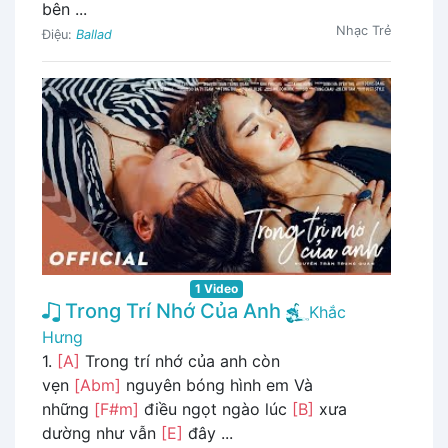
bên ...
Nhạc Trẻ
Điệu:
Ballad
1 Video
Trong Trí Nhớ Của Anh
Khắc
Hưng
1.
[A]
Trong trí nhớ của anh còn
vẹn
[Abm]
nguyên bóng hình em Và
những
[F#m]
điều ngọt ngào lúc
[B]
xưa
dường như vẫn
[E]
đây ...