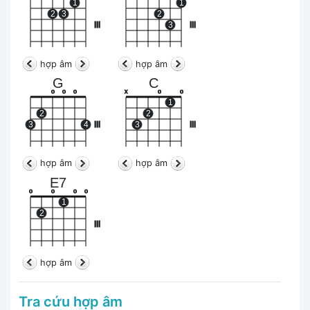
1
1
2
3
2
III
3
III
hợp âm
hợp âm
G
C
o
o
o
x
o
o
1
2
2
3
4
III
3
III
hợp âm
hợp âm
E7
o
o
o
o
1
2
III
hợp âm
Tra cứu hợp âm