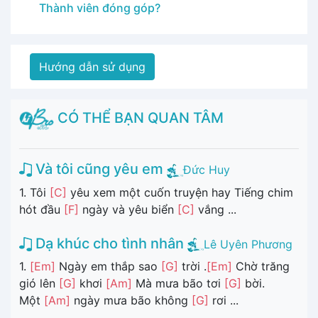
Thành viên đóng góp?
Hướng dẫn sử dụng
CÓ THỂ BẠN QUAN TÂM
Và tôi cũng yêu em
Đức Huy
1. Tôi
[C]
yêu xem một cuốn truyện hay Tiếng chim
hót đầu
[F]
ngày và yêu biển
[C]
vắng ...
Dạ khúc cho tình nhân
Lê Uyên Phương
1.
[Em]
Ngày em thắp sao
[G]
trời .
[Em]
Chờ trăng
gió lên
[G]
khơi
[Am]
Mà mưa bão tơi
[G]
bời.
Một
[Am]
ngày mưa bão không
[G]
rơi ...