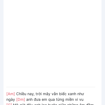
[Am]
Chiều nay, trời mây vẫn biếc xanh như
ngày
[Dm]
anh đưa em qua từng miền vi vu
[G]
Mà giờ đây anh lạc bước giữa những êm đềm