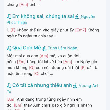
chung
[Am]
tình ...
Em không sai, chúng ta sai
Nguyễn
Phúc Thiện
1.
[F]
Không thể tin vào giây phút ấy
[Em7]
Không
ngờ đến ngày ta chia tay ...
Qua Cơn Mê
Trịnh Lâm Ngân
Một mai qua cơn
[Am]
mê, xa cuộc đời
bềnh
[Em]
bồng tôi lại về bên
[Am]
em Ngày gió
mưa không
[G]
còn nên đường dài thật
[F]
dài, ta
mặc tình rong
[C]
chơi ...
Có tất cả nhưng thiếu anh
Vương Anh
Tú
[Am]
Anh đang trong từng ngày nhìn em
đổi
[Em]
thay Anh chưa bao giờ nghĩ là nhanh