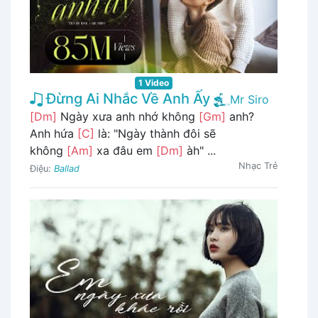
1 Video
Đừng Ai Nhắc Về Anh Ấy
Mr Siro
[Dm]
Ngày xưa anh nhớ không
[Gm]
anh?
Anh hứa
[C]
là: "Ngày thành đôi sẽ
không
[Am]
xa đâu em
[Dm]
àh" ...
Nhạc Trẻ
Điệu:
Ballad