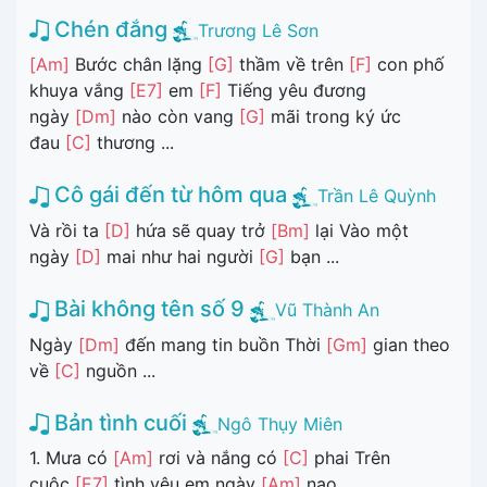
Chén đắng
Trương Lê Sơn
[Am]
Bước chân lặng
[G]
thầm về trên
[F]
con phố
khuya vắng
[E7]
em
[F]
Tiếng yêu đương
ngày
[Dm]
nào còn vang
[G]
mãi trong ký ức
đau
[C]
thương ...
Cô gái đến từ hôm qua
Trần Lê Quỳnh
Và rồi ta
[D]
hứa sẽ quay trở
[Bm]
lại Vào một
ngày
[D]
mai như hai người
[G]
bạn ...
Bài không tên số 9
Vũ Thành An
Ngày
[Dm]
đến mang tin buồn Thời
[Gm]
gian theo
về
[C]
nguồn ...
Bản tình cuối
Ngô Thụy Miên
1. Mưa có
[Am]
rơi và nắng có
[C]
phai Trên
cuộc
[E7]
tình yêu em ngày
[Am]
nao ...