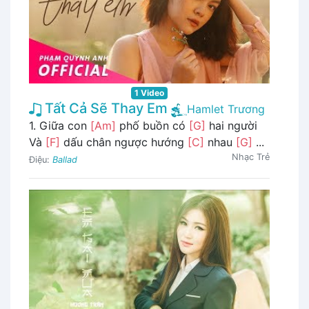
1 Video
Tất Cả Sẽ Thay Em
Hamlet Trương
1. Giữa con
[Am]
phố buồn có
[G]
hai người
Và
[F]
dấu chân ngược hướng
[C]
nhau
[G]
...
Nhạc Trẻ
Điệu:
Ballad