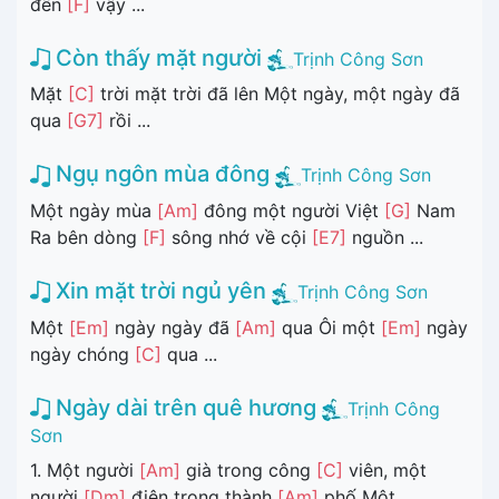
đến
[F]
vậy ...
Còn thấy mặt người
Trịnh Công Sơn
Mặt
[C]
trời mặt trời đã lên Một ngày, một ngày đã
qua
[G7]
rồi ...
Ngụ ngôn mùa đông
Trịnh Công Sơn
Một ngày mùa
[Am]
đông một người Việt
[G]
Nam
Ra bên dòng
[F]
sông nhớ về cội
[E7]
nguồn ...
Xin mặt trời ngủ yên
Trịnh Công Sơn
Một
[Em]
ngày ngày đã
[Am]
qua Ôi một
[Em]
ngày
ngày chóng
[C]
qua ...
Ngày dài trên quê hương
Trịnh Công
Sơn
1. Một người
[Am]
già trong công
[C]
viên, một
người
[Dm]
điên trong thành
[Am]
phố Một