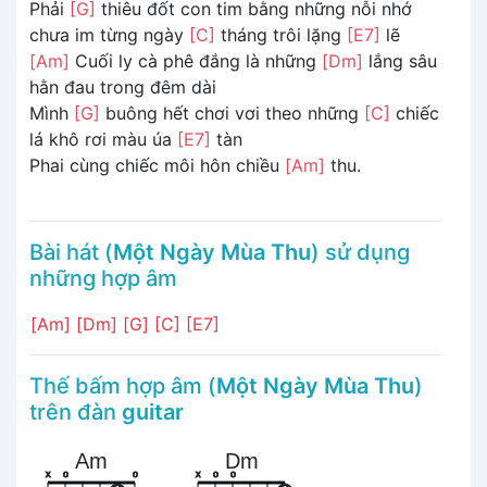
Phải
[G]
thiêu đốt con tim bằng những nỗi nhớ
chưa im từng ngày
[C]
tháng trôi lặng
[E7]
lẽ
[Am]
Cuối ly cà phê đắng là những
[Dm]
lắng sâu
hằn đau trong đêm dài
Mình
[G]
buông hết chơi vơi theo những
[C]
chiếc
lá khô rơi màu úa
[E7]
tàn
Phai cùng chiếc môi hôn chiều
[Am]
thu.
Bài hát (
Một Ngày Mùa Thu
) sử dụng
những hợp âm
[Am]
[Dm]
[G]
[C]
[E7]
Thế bấm hợp âm (
Một Ngày Mùa Thu
)
trên đàn
guitar
Am
Dm
x
o
o
x
o
o