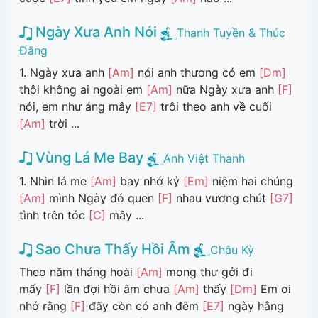
Ngày Xưa Anh Nói
Thanh Tuyền & Thúc
Đăng
1. Ngày xưa anh
[Am]
nói anh thương có em
[Dm]
thôi không ai ngoài em
[Am]
nữa Ngày xưa anh
[F]
nói, em như áng mây
[E7]
trôi theo anh về cuối
[Am]
trời ...
Vùng Lá Me Bay
Anh Việt Thanh
1. Nhìn lá me
[Am]
bay nhớ kỷ
[Em]
niệm hai chúng
[Am]
mình Ngày đó quen
[F]
nhau vương chút
[G7]
tình trên tóc
[C]
mây ...
Sao Chưa Thấy Hồi Âm
Châu Kỳ
Theo năm tháng hoài
[Am]
mong thư gởi đi
mấy
[F]
lần đợi hồi âm chưa
[Am]
thấy
[Dm]
Em ơi
nhớ rằng
[F]
đây còn có anh đêm
[E7]
ngày hằng