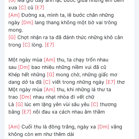
xưa
[C]
cũ
[E7]
[Am]
Đường xa, mình ta, lê bước chân những
ngày
[Dm]
lang thang không một bờ vai trông
mong.
[G]
Chợt nhận ra ta đã đánh thức những khô cằn
trong
[C]
lòng.
[E7]
Một ngày mùa
[Am]
thu, ta chạy trốn nhau
sau
[Dm]
bao nhiêu những niềm vui đã cũ
Khép hết những
[G]
mong chờ, những giấc mơ
dang dở ta đã
[C]
viết trong những ngày
[E7]
thơ
Một ngày mùa
[Am]
thu, khi những lá thư ta
trao
[Dm]
nhau nhạt nhòa đi vết chữ
Là
[G]
lúc em lặng yên vùi sâu yêu
[C]
thương
bằng
[E7]
nỗi đau xa cách nhau âm thầm
[Am]
Cuối thu là đông trắng, ngày xa
[Dm]
vắng
không còn em như thêm dài