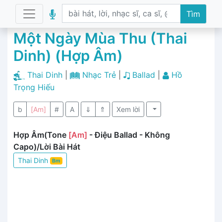
Tìm
Một Ngày Mùa Thu (Thai
Dinh) (Hợp Âm)
Thai Dinh
|
Nhạc Trẻ
|
Ballad
|
Hồ
Trọng Hiếu
b
[Am]
#
A
⇓
⇑
Xem lời
Hợp Âm(Tone
[Am]
- Điệu Ballad - Không
Capo)/Lời Bài Hát
Thai Dinh
Bm