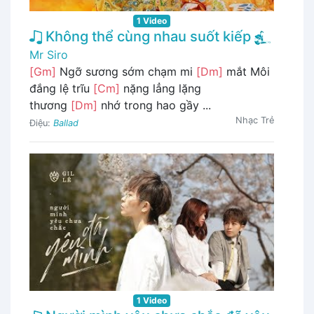
1 Video
Không thể cùng nhau suốt kiếp
Mr Siro
[Gm]
Ngỡ sương sớm chạm mi
[Dm]
mắt Môi
đắng lệ trĩu
[Cm]
nặng lẳng lặng
thương
[Dm]
nhớ trong hao gầy ...
Nhạc Trẻ
Điệu:
Ballad
1 Video