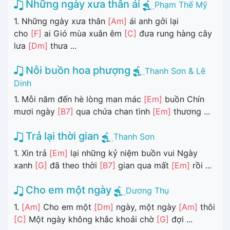
Những ngày xưa thân ái
Phạm Thế Mỹ
1. Những ngày xưa thân
[Am]
ái anh gởi lại
cho
[F]
ai Gió mùa xuân êm
[C]
đưa rung hàng cây
lưa
[Dm]
thưa ...
Nỗi buồn hoa phượng
Thanh Sơn & Lê
Dinh
1. Mỗi năm đến hè lòng man mác
[Em]
buồn Chín
mươi ngày
[B7]
qua chứa chan tình
[Em]
thương ...
Trả lại thời gian
Thanh Sơn
1. Xin trả
[Em]
lại những kỷ niệm buồn vui Ngày
xanh
[G]
đã theo thời
[B7]
gian qua mất
[Em]
rồi ...
Cho em một ngày
Dương Thụ
1.
[Am]
Cho em một
[Dm]
ngày, một ngày
[Am]
thôi
[C]
Một ngày không khắc khoải chờ
[G]
đợi ...