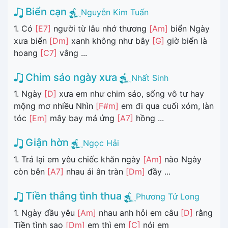
Biển cạn
Nguyễn Kim Tuấn
1. Có
[E7]
người từ lâu nhớ thương
[Am]
biển Ngày
xưa biển
[Dm]
xanh không như bây
[G]
giờ biển là
hoang
[C7]
vắng ...
Chim sáo ngày xưa
Nhất Sinh
1. Ngày
[D]
xưa em như chim sáo, sống vô tư hay
mộng mơ nhiều Nhìn
[F#m]
em đi qua cuối xóm, làn
tóc
[Em]
mây bay má ửng
[A7]
hồng ...
Giận hờn
Ngọc Hải
1. Trả lại em yêu chiếc khăn ngày
[Am]
nào Ngày
còn bên
[A7]
nhau ái ân tràn
[Dm]
đầy ...
Tiền thắng tình thua
Phương Tử Long
1. Ngày đầu yêu
[Am]
nhau anh hỏi em câu
[D]
rằng
Tiền tình sao
[Dm]
em thì em
[C]
nói em