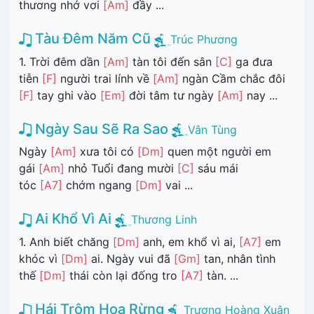
thương nhớ vơi
[Am]
đầy ...
Tàu Đêm Năm Cũ
Trúc Phương
1. Trời đêm dần
[Am]
tàn tôi đến sân
[C]
ga đưa
tiễn
[F]
người trai lính về
[Am]
ngàn Cầm chắc đôi
[F]
tay ghi vào
[Em]
đời tâm tư ngày
[Am]
nay ...
Ngày Sau Sẽ Ra Sao
Vân Tùng
Ngày
[Am]
xưa tôi có
[Dm]
quen một người em
gái
[Am]
nhỏ Tuổi đang mười
[C]
sáu mái
tóc
[A7]
chớm ngang
[Dm]
vai ...
Ai Khổ Vì Ai
Thương Linh
1. Anh biết chăng
[Dm]
anh, em khổ vì ai,
[A7]
em
khóc vì
[Dm]
ai. Ngày vui đã
[Gm]
tan, nhân tình
thế
[Dm]
thái còn lại đống tro
[A7]
tàn. ...
Hái Trộm Hoa Rừng
Trương Hoàng Xuân