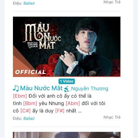
Nhạc Trẻ
Điệu:
Ballad
1 Video
Màu Nước Mắt
Nguyễn Thương
[Ebm]
Đối với anh cô ấy có thể là
tình
[Bbm]
yêu Nhưng
[Abm]
đối với tôi
cô
[C#]
ấy là duy
[F#]
nhất ...
Nhạc Trẻ
Điệu:
Ballad