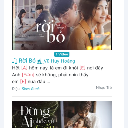
1 Video
Rời Bỏ
Vũ Huy Hoàng
Hết
[A]
hôm nay, là em đi khỏi
[E]
nơi đây
Anh
[F#m]
sẽ không, phải nhìn thấy
em
[E]
nữa đâu ...
Nhạc Trẻ
Điệu:
Slow Rock