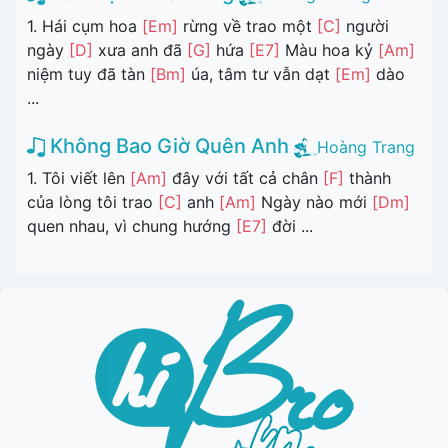
1. Hái cụm hoa
[Em]
rừng về trao một
[C]
người
ngày
[D]
xưa anh đã
[G]
hứa
[E7]
Màu hoa kỷ
[Am]
niệm tuy đã tàn
[Bm]
úa, tâm tư vẫn dạt
[Em]
dào
...
Không Bao Giờ Quên Anh
Hoàng Trang
1. Tôi viết lên
[Am]
đây với tất cả chân
[F]
thành
của lòng tôi trao
[C]
anh
[Am]
Ngày nào mới
[Dm]
quen nhau, vì chung hướng
[E7]
đời ...