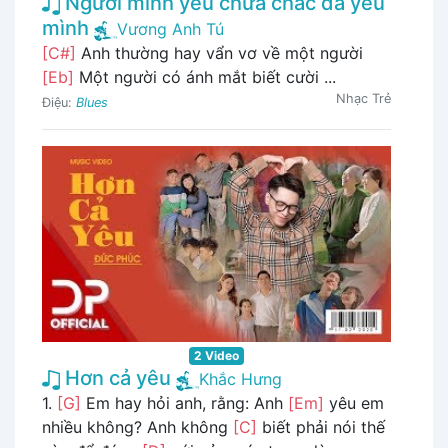
Người mình yêu chưa chắc đã yêu
mình
Vương Anh Tú
[C#]
Anh thường hay vẩn vơ về một người
[Eb]
Một người có ánh mắt biết cười ...
Nhạc Trẻ
Điệu:
Blues
2 Video
Hơn cả yêu
Khắc Hưng
1.
[G]
Em hay hỏi anh, rằng: Anh
[Em]
yêu em
nhiều không? Anh không
[C]
biết phải nói thế