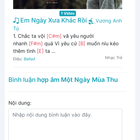
1 Video
Em Ngày Xưa Khác Rồi
Vương Anh
Tú
1. Chắc ta vội
[C#m]
vã yêu người
nhanh
[F#m]
quá Vì yêu cứ
[B]
muốn níu kéo
thêm tình
[E]
ta ...
Nhạc Trẻ
Điệu:
Ballad
Bình luận
hợp âm Một Ngày Mùa Thu
Nội dung: