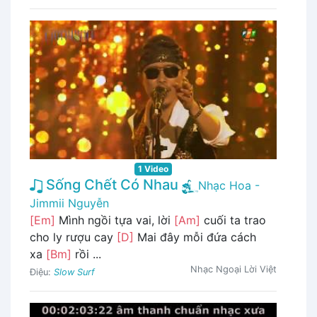
1 Video
Sống Chết Có Nhau
Nhạc Hoa -
Jimmii Nguyễn
[Em]
Mình ngồi tựa vai, lời
[Am]
cuối ta trao
cho ly rượu cay
[D]
Mai đây mỗi đứa cách
xa
[Bm]
rồi ...
Nhạc Ngoại Lời Việt
Điệu:
Slow Surf