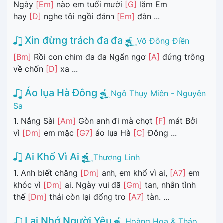
Ngày
[Em]
nào em tuổi mười
[G]
lăm Em
hay
[D]
nghe tôi ngồi đánh
[Em]
đàn ...
Xin đừng trách đa đa
Võ Đông Điền
[Bm]
Rồi con chim đa đa Ngẩn ngơ
[A]
đứng trông
về chốn
[D]
xa ...
Áo lụa Hà Đông
Ngô Thụy Miên - Nguyên
Sa
1. Nắng Sài
[Am]
Gòn anh đi mà chợt
[F]
mát Bởi
vì
[Dm]
em mặc
[G7]
áo lụa Hà
[C]
Đông ...
Ai Khổ Vì Ai
Thương Linh
1. Anh biết chăng
[Dm]
anh, em khổ vì ai,
[A7]
em
khóc vì
[Dm]
ai. Ngày vui đã
[Gm]
tan, nhân tình
thế
[Dm]
thái còn lại đống tro
[A7]
tàn. ...
Lại Nhớ Người Yêu
Hoàng Hoa & Thảo