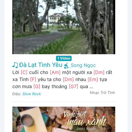
1 Video
Đà Lạt Tình Yêu
Song Ngọc
Lời
[C]
cuối cho
[Am]
một người xa
[Dm]
rất
xa Tình
[F]
yêu ta cho
[Dm]
nhau
[Em]
tựa
cơn mưa
[G]
bay thoáng
[G7]
qua ...
Nhạc Trữ Tình
Điệu:
Slow Rock