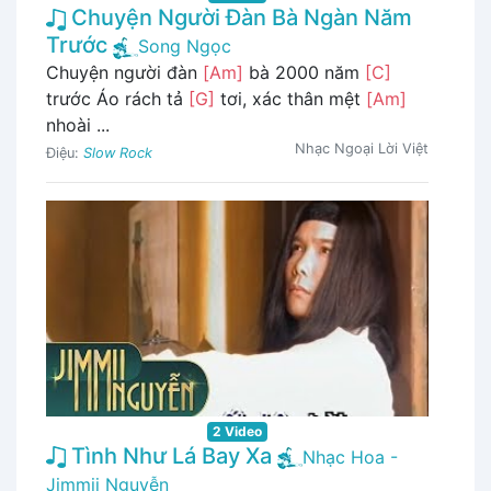
Chuyện Người Đàn Bà Ngàn Năm
Trước
Song Ngọc
Chuyện người đàn
[Am]
bà 2000 năm
[C]
trước Áo rách tả
[G]
tơi, xác thân mệt
[Am]
nhoài ...
Nhạc Ngoại Lời Việt
Điệu:
Slow Rock
2 Video
Tình Như Lá Bay Xa
Nhạc Hoa -
Jimmii Nguyễn