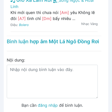
Song Ngọc & Hoài
Linh
Khi mới quen thì chưa nói
[Am]
yêu Không lẽ
đôi
[A7]
tình chỉ
[Dm]
bấy nhiêu ...
Nhạc Vàng
Điệu:
Bolero
Bình luận
hợp âm Một Lá Ngô Đồng Rơi
Nội dung:
Bạn cần
đăng nhập
để bình luận.