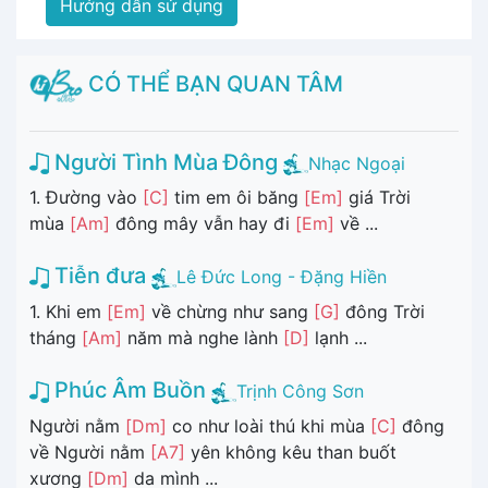
Hướng dẫn sử dụng
CÓ THỂ BẠN QUAN TÂM
Người Tình Mùa Đông
Nhạc Ngoại
1. Đường vào
[C]
tim em ôi băng
[Em]
giá Trời
mùa
[Am]
đông mây vẫn hay đi
[Em]
về ...
Tiễn đưa
Lê Đức Long - Đặng Hiền
1. Khi em
[Em]
về chừng như sang
[G]
đông Trời
tháng
[Am]
năm mà nghe lành
[D]
lạnh ...
Phúc Âm Buồn
Trịnh Công Sơn
Người nằm
[Dm]
co như loài thú khi mùa
[C]
đông
về Người nằm
[A7]
yên không kêu than buốt
xương
[Dm]
da mình ...