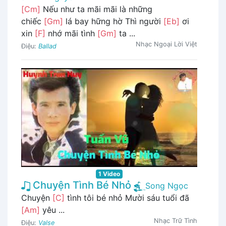
[Cm]
Nếu như ta mãi mãi là những
chiếc
[Gm]
lá bay hững hờ Thì người
[Eb]
ơi
xin
[F]
nhớ mãi tình
[Gm]
ta ...
Nhạc Ngoại Lời Việt
Điệu:
Ballad
1 Video
Chuyện Tình Bé Nhỏ
Song Ngọc
Chuyện
[C]
tình tôi bé nhỏ Mười sáu tuổi đã
[Am]
yêu ...
Nhạc Trữ Tình
Điệu:
Valse