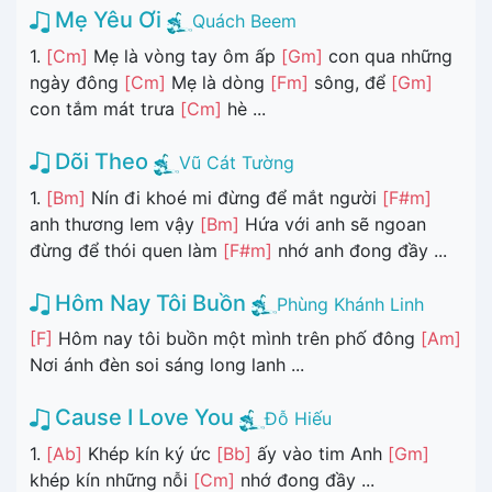
Mẹ Yêu Ơi
Quách Beem
1.
[Cm]
Mẹ là vòng tay ôm ấp
[Gm]
con qua những
ngày đông
[Cm]
Mẹ là dòng
[Fm]
sông, để
[Gm]
con tắm mát trưa
[Cm]
hè ...
Dõi Theo
Vũ Cát Tường
1.
[Bm]
Nín đi khoé mi đừng để mắt người
[F#m]
anh thương lem vậy
[Bm]
Hứa với anh sẽ ngoan
đừng để thói quen làm
[F#m]
nhớ anh đong đầy ...
Hôm Nay Tôi Buồn
Phùng Khánh Linh
[F]
Hôm nay tôi buồn một mình trên phố đông
[Am]
Nơi ánh đèn soi sáng long lanh ...
Cause I Love You
Đỗ Hiếu
1.
[Ab]
Khép kín ký ức
[Bb]
ấy vào tim Anh
[Gm]
khép kín những nỗi
[Cm]
nhớ đong đầy ...