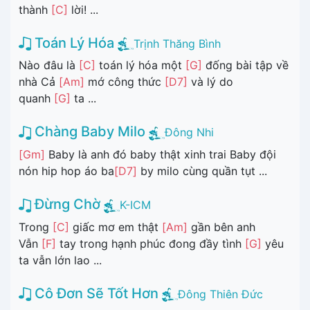
thành
[C]
lời! ...
Toán Lý Hóa
Trịnh Thăng Bình
Nào đâu là
[C]
toán lý hóa một
[G]
đống bài tập về
nhà Cả
[Am]
mớ công thức
[D7]
và lý do
quanh
[G]
ta ...
Chàng Baby Milo
Đông Nhi
[Gm]
Baby là anh đó baby thật xinh trai Baby đội
nón hip hop áo ba
[D7]
by milo cùng quần tụt ...
Đừng Chờ
K-ICM
Trong
[C]
giấc mơ em thật
[Am]
gần bên anh
Vẫn
[F]
tay trong hạnh phúc đong đầy tình
[G]
yêu
ta vẫn lớn lao ...
Cô Đơn Sẽ Tốt Hơn
Đông Thiên Đức