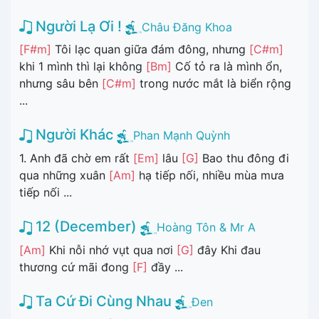
Người Lạ Ơi !
Châu Đăng Khoa
[F#m]
Tôi lạc quan giữa đám đông, nhưng
[C#m]
khi 1 mình thì lại không
[Bm]
Cố tỏ ra là mình ổn,
nhưng sâu bên
[C#m]
trong nước mắt là biển rộng
...
Người Khác
Phan Mạnh Quỳnh
1. Anh đã chờ em rất
[Em]
lâu
[G]
Bao thu đông đi
qua những xuân
[Am]
hạ tiếp nối, nhiều mùa mưa
tiếp nối ...
12 (December)
Hoàng Tôn & Mr A
[Am]
Khi nỗi nhớ vụt qua nơi
[G]
đây Khi đau
thương cứ mãi đong
[F]
đầy ...
Ta Cứ Đi Cùng Nhau
Đen