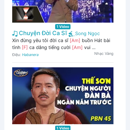
1 Video
Chuyện Đời Ca Sĩ
Song Ngọc
Xin đừng yêu tôi đời ca sĩ
[Am]
buồn Hát bài
tình
[F]
ca dâng tiếng cười
[Am]
vui ...
Nhạc Vàng
Điệu:
Habanera
1 Video