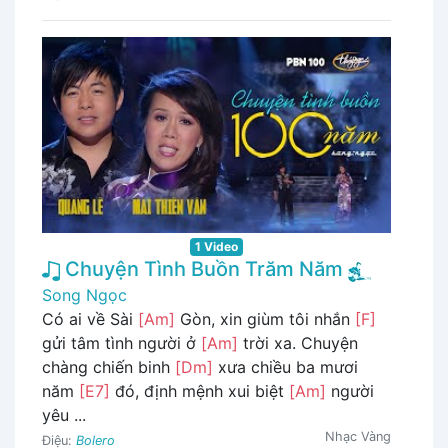
1 Video
Chuyện Tình Buồn Trăm Năm
Song Ngọc
Có ai về Sài
[Am]
Gòn, xin giùm tôi nhắn
[F]
gửi tâm tình người ở
[Am]
trời xa. Chuyện
chàng chiến binh
[Dm]
xưa chiều ba mươi
năm
[E7]
đó, định mệnh xui biệt
[Am]
người
yêu ...
Nhạc Vàng
Điệu:
Bolero