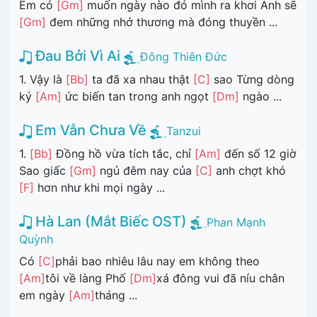
Em có
[Gm]
muốn ngày nào đó mình ra khơi Anh sẽ
[Gm]
đem những nhớ thương mà đóng thuyền ...
Đau Bởi Vì Ai
Đông Thiên Đức
1. Vậy là
[Bb]
ta đã xa nhau thật
[C]
sao Từng dòng
ký
[Am]
ức biến tan trong anh ngọt
[Dm]
ngào ...
Em Vẫn Chưa Về
Tanzui
1.
[Bb]
Đồng hồ vừa tích tắc, chỉ
[Am]
đến số 12 giờ
Sao giấc
[Gm]
ngủ đêm nay của
[C]
anh chợt khó
[F]
hơn như khi mọi ngày ...
Hà Lan (Mắt Biếc OST)
Phan Mạnh
Quỳnh
Có
[C]
phải bao nhiêu lâu nay em không theo
[Am]
tôi về làng Phố
[Dm]
xá đông vui đã níu chân
em ngày
[Am]
tháng ...