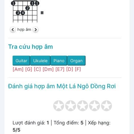
1
1
1
2
3
4
III
hợp âm
Tra cứu hợp âm
Guitar
Ukulele
Piano
Organ
[Am]
[G]
[C]
[Dm]
[E7]
[D]
[F]
Đánh giá hợp âm Một Lá Ngô Đồng Rơi
Lượt đánh giá:
1
| Tổng điểm:
5
| Xếp hạng:
5/5