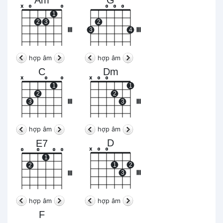
Am
G
x
o
o
o
o
o
1
2
3
2
III
3
4
III
hợp âm
hợp âm
C
Dm
x
o
o
x
o
o
1
1
2
2
3
III
3
III
hợp âm
hợp âm
D
E7
x
o
o
o
o
o
o
1
1
2
2
3
III
III
hợp âm
hợp âm
F