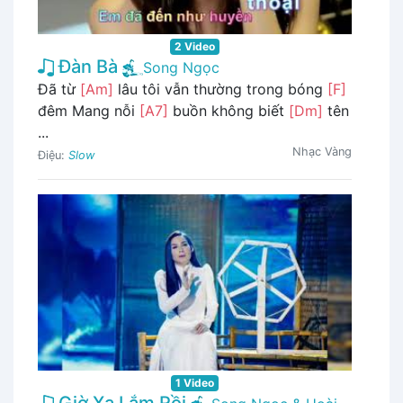
2 Video
Đàn Bà
Song Ngọc
Đã từ
[Am]
lâu tôi vẫn thường trong bóng
[F]
đêm Mang nỗi
[A7]
buồn không biết
[Dm]
tên
...
Nhạc Vàng
Điệu:
Slow
1 Video
Giờ Xa Lắm Rồi