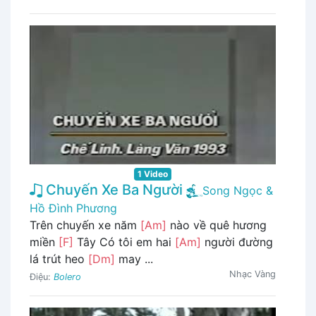
1 Video
Chuyến Xe Ba Người
Song Ngọc &
Hồ Đình Phương
Trên chuyến xe năm
[Am]
nào về quê hương
miền
[F]
Tây Có tôi em hai
[Am]
người đường
lá trút heo
[Dm]
may ...
Nhạc Vàng
Điệu:
Bolero