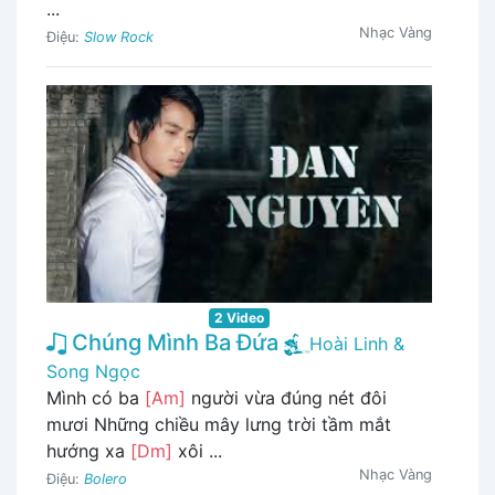
...
Nhạc Vàng
Điệu:
Slow Rock
2 Video
Chúng Mình Ba Đứa
Hoài Linh &
Song Ngọc
Mình có ba
[Am]
người vừa đúng nét đôi
mươi Những chiều mây lưng trời tầm mắt
hướng xa
[Dm]
xôi ...
Nhạc Vàng
Điệu:
Bolero