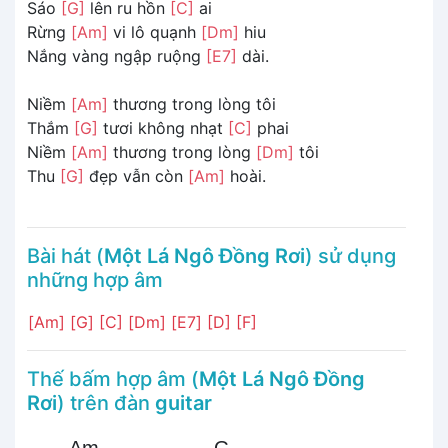
Sáo
[G]
lên ru hồn
[C]
ai
Rừng
[Am]
vi lô quạnh
[Dm]
hiu
Nắng vàng ngập ruộng
[E7]
dài.
Niềm
[Am]
thương trong lòng tôi
Thắm
[G]
tươi không nhạt
[C]
phai
Niềm
[Am]
thương trong lòng
[Dm]
tôi
Thu
[G]
đẹp vẫn còn
[Am]
hoài.
Bài hát (
Một Lá Ngô Đồng Rơi
) sử dụng
những hợp âm
[Am]
[G]
[C]
[Dm]
[E7]
[D]
[F]
Thế bấm hợp âm (
Một Lá Ngô Đồng
Rơi
) trên đàn
guitar