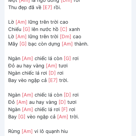
Thu đẹp đã về
[E7]
rồi.
Lờ
[Am]
lững trên trời cao
Chiếu
[G]
lên nước hồ
[C]
xanh
Lờ
[Am]
lững trên trời
[Dm]
cao
Mây
[G]
bạc còn dựng
[Am]
thành.
Ngàn
[Am]
chiếc lá còn
[G]
rơi
Đỏ au hay vàng
[Am]
tươi
Ngàn chiếc lá rơi
[D]
rơi
Bay vèo ngập cả
[E7]
trời.
Ngàn
[Am]
chiếc lá còn
[D]
rơi
Đỏ
[Am]
au hay vàng
[D]
tươi
Ngàn
[Am]
chiếc lá rơi
[F]
rơi
Bay
[G]
vèo ngập cả
[Am]
trời.
Rừng
[Am]
vi lô quạnh hiu