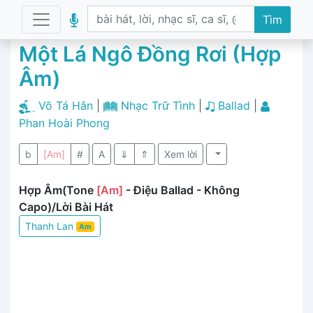
Tìm
Một Lá Ngô Đồng Rơi (Hợp
Âm)
Võ Tá Hân
|
Nhạc Trữ Tình
|
Ballad
|
Phan Hoài Phong
b
[Am]
#
A
⇓
⇑
Xem lời
Hợp Âm(Tone
[Am]
- Điệu Ballad - Không
Capo)/Lời Bài Hát
Thanh Lan
Am