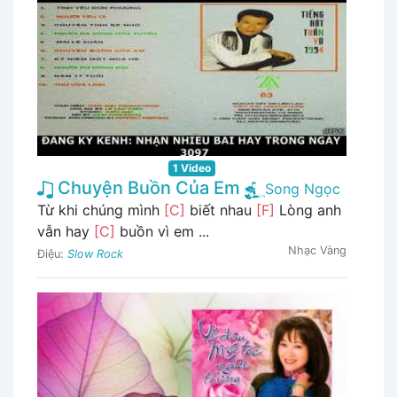
1 Video
Chuyện Buồn Của Em
Song Ngọc
Từ khi chúng mình
[C]
biết nhau
[F]
Lòng anh
vẫn hay
[C]
buồn vì em ...
Nhạc Vàng
Điệu:
Slow Rock