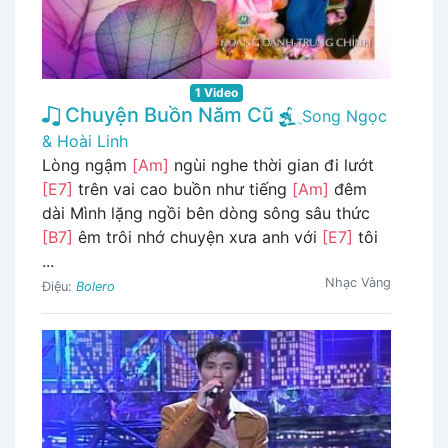
1 Video
Chuyện Buồn Năm Cũ
Song Ngọc
& Hoài Linh
Lòng ngậm
[Am]
ngùi nghe thời gian đi lướt
[E7]
trên vai cao buồn như tiếng
[Am]
đêm
dài Mình lặng ngồi bên dòng sông sâu thức
[B7]
êm trôi nhớ chuyện xưa anh với
[E7]
tôi
...
Nhạc Vàng
Điệu:
Bolero