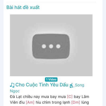
Bài hát đề xuất
1 Video
Cho Cuộc Tình Yêu Dấu
Song
Ngọc
Đà Lạt chiều nay mưa bay mưa
[C]
bay Lâm
Viên đìu
[Am]
hiu chìm trong lạnh
[Dm]
lùng