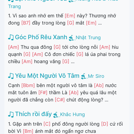
Trang
1. Vì sao anh nhớ em thế
[Em]
này? Thương nhớ
đong
[B7]
đầy trong lòng
[G]
mắt
[Em]
...
Góc Phố Rêu Xanh
Nhật Trung
[Am]
Thu qua đông
[G]
tới cho lòng nỗi
[Am]
hiu
quạnh
[G]
[Am]
Cô đơn chiếc
[G]
lá úa phai trong
chiều
[Am]
hoang vắng
[G]
...
Yêu Một Người Vô Tâm
Mr Siro
Cạnh
[Bbm]
bên một người vô tâm là
[Ab]
nước
mắt tuôn âm
[F#]
thầm Là
[Ab]
yêu quá lâu một
người đã chẳng còn
[C#]
chút động lòng? ...
Thích rồi đấy
Khắc Hưng
1. Gặp anh trên
[C]
phố đông người lòng
[D]
cứ rối
bời Vì
[Bm]
ánh mắt đó ngẩn ngơ chưa