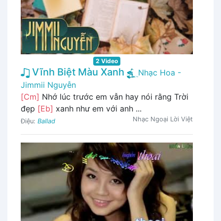
2 Video
Vĩnh Biệt Màu Xanh
Nhạc Hoa -
Jimmii Nguyễn
[Cm]
Nhớ lúc trước em vẫn hay nói rằng Trời
đẹp
[Eb]
xanh như em với anh ...
Nhạc Ngoại Lời Việt
Điệu:
Ballad