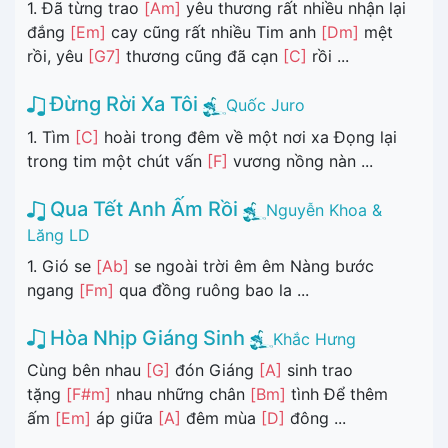
1. Đã từng trao
[Am]
yêu thương rất nhiều nhận lại
đắng
[Em]
cay cũng rất nhiều Tim anh
[Dm]
mệt
rồi, yêu
[G7]
thương cũng đã cạn
[C]
rồi ...
Đừng Rời Xa Tôi
Quốc Juro
1. Tìm
[C]
hoài trong đêm về một nơi xa Đọng lại
trong tim một chút vấn
[F]
vương nồng nàn ...
Qua Tết Anh Ấm Rồi
Nguyễn Khoa &
Lăng LD
1. Gió se
[Ab]
se ngoài trời êm êm Nàng bước
ngang
[Fm]
qua đồng ruông bao la ...
Hòa Nhịp Giáng Sinh
Khắc Hưng
Cùng bên nhau
[G]
đón Giáng
[A]
sinh trao
tặng
[F#m]
nhau những chân
[Bm]
tình Để thêm
ấm
[Em]
áp giữa
[A]
đêm mùa
[D]
đông ...