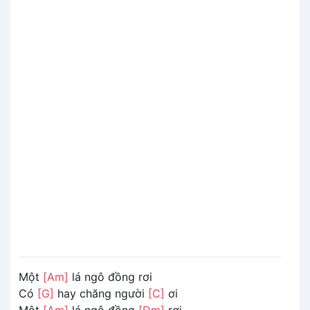
Một
[Am]
lá ngô đồng rơi
Có
[G]
hay chăng người
[C]
ơi
Một
[Am]
lá ngô đồng
[Dm]
rơi