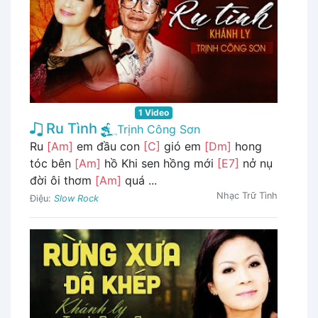
1 Video
Ru Tình
Trịnh Công Sơn
Ru
[Am]
em đầu con
[C]
gió em
[Dm]
hong
tóc bên
[Am]
hồ Khi sen hồng mới
[E7]
nở nụ
đời ôi thơm
[Am]
quá ...
Nhạc Trữ Tình
Điệu:
Slow Rock