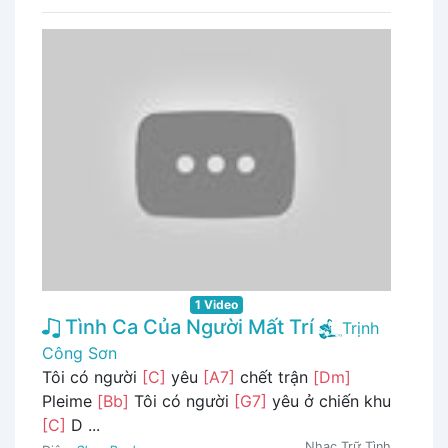
1 Video
Tình Ca Của Người Mất Trí
Trịnh
Công Sơn
Tôi có người
[C]
yêu
[A7]
chết trận
[Dm]
Pleime
[Bb]
Tôi có người
[G7]
yêu ở chiến khu
[C]
D ...
Nhạc Trữ Tình