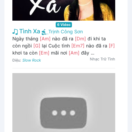
6 Video
Tình Xa
Trịnh Công Sơn
Ngày tháng
[Am]
nào đã ra
[Dm]
đi khi ta
còn ngồi
[G]
lại Cuộc tình
[Em7]
nào đã ra
[F]
khơi ta còn
[Em]
mãi nơi
[Am]
đây ...
Nhạc Trữ Tình
Điệu:
Slow Rock