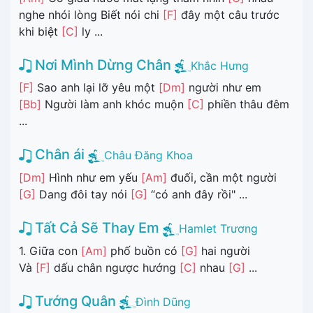
nghe nhói lòng Biết nói chi
[F]
đây một câu trước
khi biệt
[C]
ly ...
Nơi Mình Dừng Chân
Khắc Hưng
[F]
Sao anh lại lỡ yêu một
[Dm]
người như em
[Bb]
Người làm anh khóc muộn
[C]
phiền thâu đêm
...
Chân ái
Châu Đăng Khoa
[Dm]
Hình như em yếu
[Am]
đuối, cần một người
[G]
Dang đôi tay nói
[G]
“có anh đây rồi" ...
Tất Cả Sẽ Thay Em
Hamlet Trương
1. Giữa con
[Am]
phố buồn có
[G]
hai người
Và
[F]
dấu chân ngược hướng
[C]
nhau
[G]
...
Tướng Quân
Đình Dũng