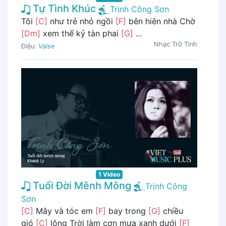
Tự Tình Khúc
Trịnh Công Sơn
Tôi
[C]
như trẻ nhỏ ngồi
[F]
bên hiên nhà Chờ
[Dm]
xem thế kỷ tàn phai
[G]
...
Nhạc Trữ Tình
Điệu:
Valse
1 Video
Tuổi Đời Mênh Mông
Trịnh Công
Sơn
[C]
Mây và tóc em
[F]
bay trong
[G]
chiều
gió
[C]
lộng Trời làm cơn mưa xanh dưới
[F]