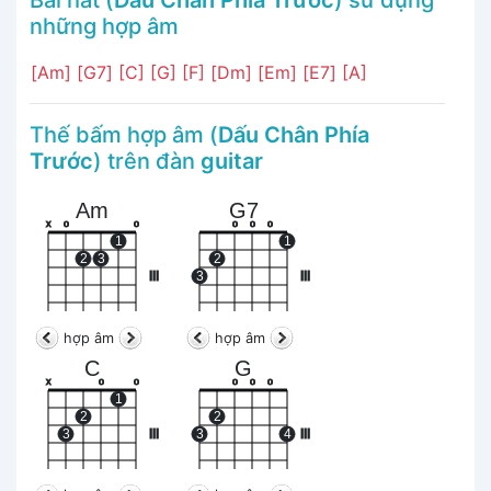
những hợp âm
[Am]
[G7]
[C]
[G]
[F]
[Dm]
[Em]
[E7]
[A]
Thế bấm hợp âm (
Dấu Chân Phía
Trước
) trên đàn
guitar
Am
G7
x
o
o
o
o
o
1
1
2
3
2
III
3
III
hợp âm
hợp âm
C
G
x
o
o
o
o
o
1
2
2
3
III
3
4
III