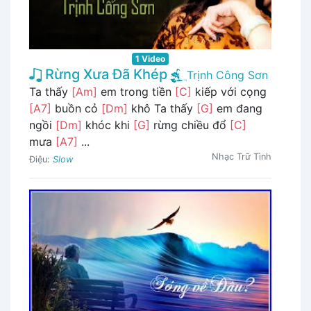
1 Video
Rừng Xưa Đã Khép
Trịnh Công Sơn
Ta thấy
[Am]
em trong tiền
[C]
kiếp với cọng
[A7]
buồn cỏ
[Dm]
khô Ta thấy
[G]
em đang
ngồi
[Dm]
khóc khi
[G]
rừng chiều đổ
[C]
mưa
[A7]
...
Nhạc Trữ Tình
Điệu:
Slow