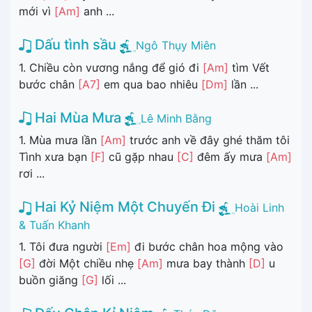
mới vì
[Am]
anh ...
Dấu tình sầu
Ngô Thụy Miên
1. Chiều còn vương nắng để gió đi
[Am]
tìm Vết
bước chân
[A7]
em qua bao nhiêu
[Dm]
lần ...
Hai Mùa Mưa
Lê Minh Bằng
1. Mùa mưa lần
[Am]
trước anh về đây ghé thăm tôi
Tình xưa bạn
[F]
cũ gặp nhau
[C]
đêm ấy mưa
[Am]
rơi ...
Hai Kỷ Niệm Một Chuyến Đi
Hoài Linh
& Tuấn Khanh
1. Tôi đưa người
[Em]
đi bước chân hoa mộng vào
[G]
đời Một chiều nhẹ
[Am]
mưa bay thành
[D]
u
buồn giăng
[G]
lối ...