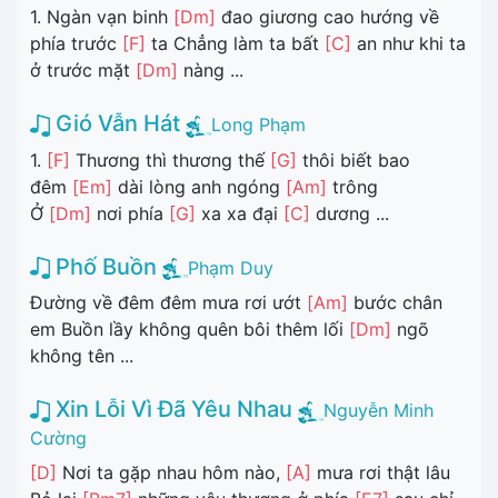
1. Ngàn vạn binh
[Dm]
đao giương cao hướng về
phía trước
[F]
ta Chẳng làm ta bất
[C]
an như khi ta
ở trước mặt
[Dm]
nàng ...
Gió Vẫn Hát
Long Phạm
1.
[F]
Thương thì thương thế
[G]
thôi biết bao
đêm
[Em]
dài lòng anh ngóng
[Am]
trông
Ở
[Dm]
nơi phía
[G]
xa xa đại
[C]
dương ...
Phố Buồn
Phạm Duy
Đường về đêm đêm mưa rơi ướt
[Am]
bước chân
em Buồn lầy không quên bôi thêm lối
[Dm]
ngõ
không tên ...
Xin Lỗi Vì Đã Yêu Nhau
Nguyễn Minh
Cường
[D]
Nơi ta gặp nhau hôm nào,
[A]
mưa rơi thật lâu