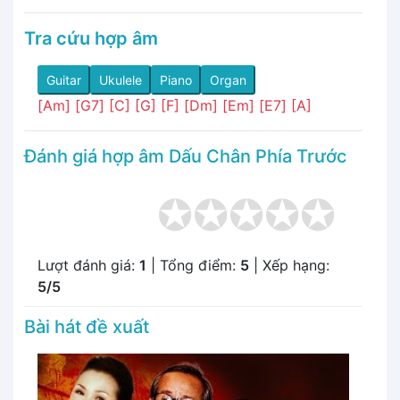
Tra cứu hợp âm
Guitar
Ukulele
Piano
Organ
[Am]
[G7]
[C]
[G]
[F]
[Dm]
[Em]
[E7]
[A]
Đánh giá hợp âm Dấu Chân Phía Trước
Lượt đánh giá:
1
| Tổng điểm:
5
| Xếp hạng:
5/5
Bài hát đề xuất