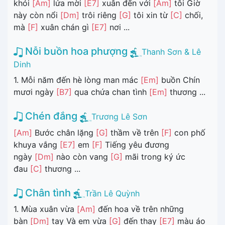
khói
[Am]
lửa mời
[E7]
xuân đến với
[Am]
tôi Giờ
này còn nổi
[Dm]
trôi riêng
[G]
tôi xin từ
[C]
chối,
mà
[F]
xuân chán gì
[E7]
nơi ...
Nỗi buồn hoa phượng
Thanh Sơn & Lê
Dinh
1. Mỗi năm đến hè lòng man mác
[Em]
buồn Chín
mươi ngày
[B7]
qua chứa chan tình
[Em]
thương ...
Chén đắng
Trương Lê Sơn
[Am]
Bước chân lặng
[G]
thầm về trên
[F]
con phố
khuya vắng
[E7]
em
[F]
Tiếng yêu đương
ngày
[Dm]
nào còn vang
[G]
mãi trong ký ức
đau
[C]
thương ...
Chân tình
Trần Lê Quỳnh
1. Mùa xuân vừa
[Am]
đến hoa về trên những
bàn
[Dm]
tay Và em vừa
[G]
đến thay
[E7]
màu áo