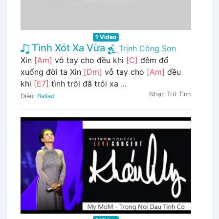
1 Video
Tình Xót Xa Vừa
Trịnh Công Sơn
Xin
[Am]
vỗ tay cho đều khi
[C]
đêm đổ
xuống đời ta Xin
[Dm]
vỗ tay cho
[Am]
đều
khi
[E7]
tình trôi đã trôi xa ...
Nhạc Trữ Tình
Điệu:
Ballad