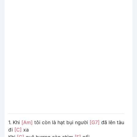
1. Khi
[Am]
tôi còn là hạt bụi người
[G7]
đã lên tàu
đi
[C]
xa
Khi
[G]
quê hương còn chìm
[F]
nổi