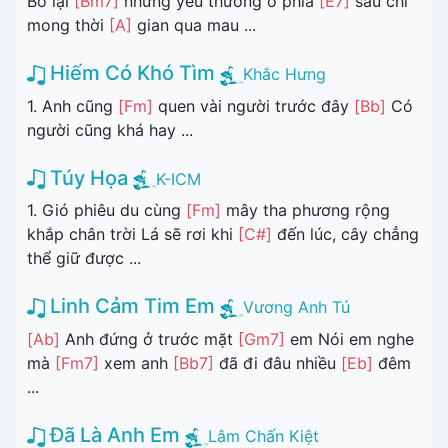
Bỏ lại
[Bm7]
những yêu thương ở phía
[E7]
sau chỉ
mong thời
[A]
gian qua mau ...
Hiếm Có Khó Tìm
Khắc Hưng
1. Anh cũng
[Fm]
quen vài người trước đây
[Bb]
Có
người cũng khá hay ...
Túy Họa
K-ICM
1. Gió phiêu du cùng
[Fm]
mây tha phương rộng
khắp chân trời Lá sẽ rơi khi
[C#]
đến lúc, cây chẳng
thể giữ được ...
Linh Cảm Tim Em
Vương Anh Tú
[Ab]
Anh đứng ở trước mặt
[Gm7]
em Nói em nghe
mà
[Fm7]
xem anh
[Bb7]
đã đi đâu nhiều
[Eb]
đêm
...
Đã Là Anh Em
Lâm Chấn Kiệt