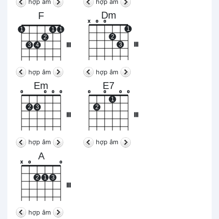
hợp âm
hợp âm
Dm
F
x
o
o
1
1
1
1
2
2
3
III
3
4
III
hợp âm
hợp âm
Em
E7
o
o
o
o
o
o
o
o
1
2
3
2
III
III
hợp âm
hợp âm
A
x
o
o
2
1
3
III
hợp âm