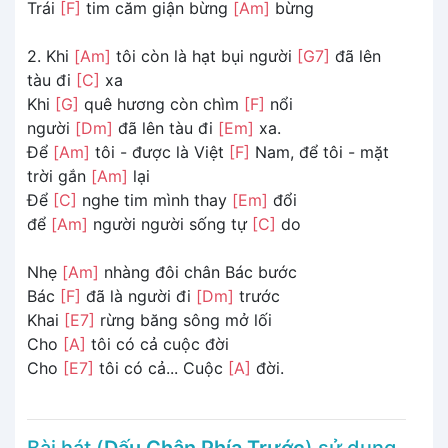
Trái
[F]
tim căm giận bừng
[Am]
bừng
2. Khi
[Am]
tôi còn là hạt bụi người
[G7]
đã lên
tàu đi
[C]
xa
Khi
[G]
quê hương còn chìm
[F]
nổi
người
[Dm]
đã lên tàu đi
[Em]
xa.
Để
[Am]
tôi - được là Việt
[F]
Nam, để tôi - mặt
trời gắn
[Am]
lại
Để
[C]
nghe tim mình thay
[Em]
đổi
để
[Am]
người người sống tự
[C]
do
Nhẹ
[Am]
nhàng đôi chân Bác bước
Bác
[F]
đã là người đi
[Dm]
trước
Khai
[E7]
rừng băng sông mở lối
Cho
[A]
tôi có cả cuộc đời
Cho
[E7]
tôi có cả... Cuộc
[A]
đời.
Bài hát (
Dấu Chân Phía Trước
) sử dụng