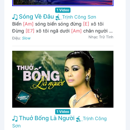
1 Video
Sóng Về Đâu
Trịnh Công Sơn
Biển
[Am]
sóng biển sóng đừng
[E]
xô tôi
Đừng
[E7]
xô tôi ngã dưới
[Am]
chân người ...
Nhạc Trữ Tình
Điệu:
Slow
1 Video
Thuở Bống Là Người
Trịnh Công
Sơn