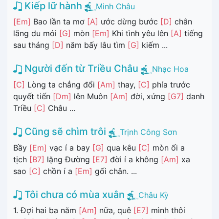
Kiếp lữ hành
Minh Châu
[Em]
Bao lần ta mơ
[A]
ước dừng bước
[D]
chân
lãng du mỏi
[G]
mòn
[Em]
Khi tình yêu lên
[A]
tiếng
sau tháng
[D]
năm bấy lâu tìm
[G]
kiếm ...
Người đến từ Triều Châu
Nhạc Hoa
[C]
Lòng ta chẳng đổi
[Am]
thay,
[C]
phía trước
quyết tiến
[Dm]
lên Muôn
[Am]
đời, xứng
[G7]
danh
Triều
[C]
Châu ...
Cũng sẽ chìm trôi
Trịnh Công Sơn
Bầy
[Em]
vạc í a bay
[G]
qua kêu
[C]
mòn ối a
tịch
[B7]
lặng Đường
[E7]
đời í a không
[Am]
xa
sao
[C]
chồn í a
[Em]
gối chân. ...
Tôi chưa có mùa xuân
Châu Kỳ
1. Đợi hai ba năm
[Am]
nữa, quê
[E7]
mình thôi