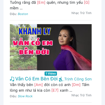
Tưởng rằng đã
[Em]
quên, nhưng tim yếu
[G]
mềm ...
Nhạc Trữ Tình
Điệu:
Boston
1 Video
Vẫn Có Em Bên Đời
Trịnh Công Sơn
Vẫn thấy bên
[Am]
đời còn có anh
[Dm]
Tấm
lòng em như lá kia còn
[E7]
xanh ...
Nhạc Trữ Tình
Điệu:
Slow Rock