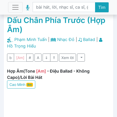
Tìm
Dấu Chân Phía Trước (Hợp
Âm)
Phạm Minh Tuấn
|
Nhạc Đỏ
|
Ballad
|
Hồ Trọng Hiếu
b
[Am]
#
A
⇓
⇑
Xem lời
Hợp Âm(Tone
[Am]
- Điệu Ballad - Không
Capo)/Lời Bài Hát
Cao Minh
Bm