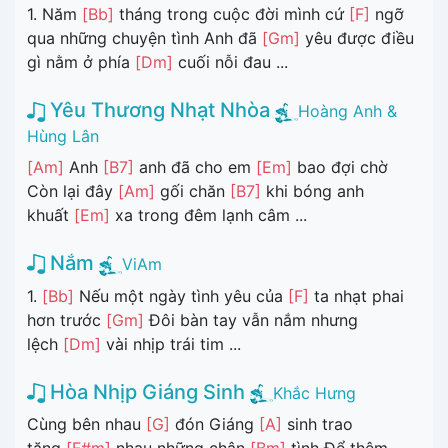
1. Năm
[Bb]
tháng trong cuộc đời mình cứ
[F]
ngỡ
qua những chuyện tình Anh đã
[Gm]
yêu được điều
gì nằm ở phía
[Dm]
cuối nỗi đau ...
Yêu Thương Nhạt Nhòa
Hoàng Anh &
Hùng Lân
[Am]
Anh
[B7]
anh đã cho em
[Em]
bao đợi chờ
Còn lại đây
[Am]
gối chăn
[B7]
khi bóng anh
khuất
[Em]
xa trong đêm lạnh câm ...
Nắm
ViAm
1.
[Bb]
Nếu một ngày tình yêu của
[F]
ta nhạt phai
hơn trước
[Gm]
Đôi bàn tay vẫn nắm nhưng
lệch
[Dm]
vài nhịp trái tim ...
Hòa Nhịp Giáng Sinh
Khắc Hưng
Cùng bên nhau
[G]
đón Giáng
[A]
sinh trao