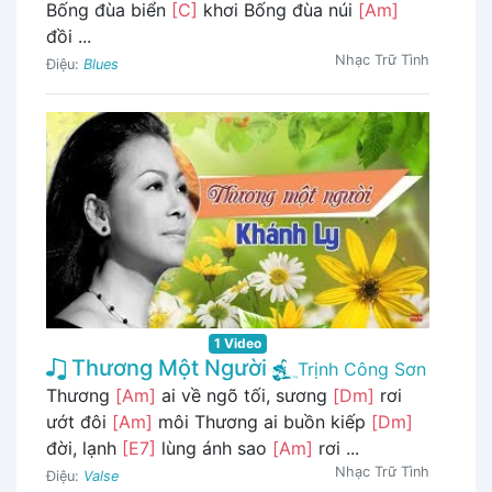
Bống đùa biển
[C]
khơi Bống đùa núi
[Am]
đồi ...
Nhạc Trữ Tình
Điệu:
Blues
1 Video
Thương Một Người
Trịnh Công Sơn
Thương
[Am]
ai về ngõ tối, sương
[Dm]
rơi
ướt đôi
[Am]
môi Thương ai buồn kiếp
[Dm]
đời, lạnh
[E7]
lùng ánh sao
[Am]
rơi ...
Nhạc Trữ Tình
Điệu:
Valse