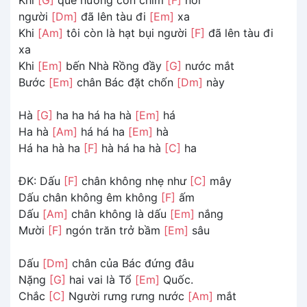
người
[Dm]
đã lên tàu đi
[Em]
xa
Khi
[Am]
tôi còn là hạt bụi người
[F]
đã lên tàu đi
xa
Khi
[Em]
bến Nhà Rồng đầy
[G]
nước mắt
Bước
[Em]
chân Bác đặt chốn
[Dm]
này
Hà
[G]
ha ha há ha hà
[Em]
há
Ha hà
[Am]
há há ha
[Em]
hà
Há ha hà ha
[F]
hà há ha hà
[C]
ha
ĐK: Dấu
[F]
chân không nhẹ như
[C]
mây
Dấu chân không êm không
[F]
ấm
Dấu
[Am]
chân không là dấu
[Em]
nắng
Mười
[F]
ngón trăn trở bầm
[Em]
sâu
Dấu
[Dm]
chân của Bác đứng đâu
Nặng
[G]
hai vai là Tổ
[Em]
Quốc.
Chắc
[C]
Người rưng rưng nước
[Am]
mắt