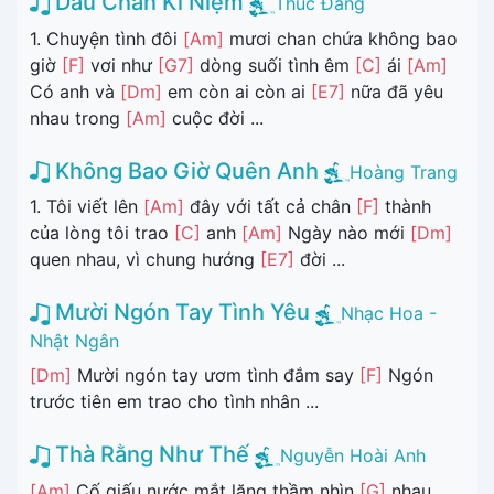
Dấu Chân Kỉ Niệm
Thúc Đăng
1. Chuyện tình đôi
[Am]
mươi chan chứa không bao
giờ
[F]
vơi như
[G7]
dòng suối tình êm
[C]
ái
[Am]
Có anh và
[Dm]
em còn ai còn ai
[E7]
nữa đã yêu
nhau trong
[Am]
cuộc đời ...
Không Bao Giờ Quên Anh
Hoàng Trang
1. Tôi viết lên
[Am]
đây với tất cả chân
[F]
thành
của lòng tôi trao
[C]
anh
[Am]
Ngày nào mới
[Dm]
quen nhau, vì chung hướng
[E7]
đời ...
Mười Ngón Tay Tình Yêu
Nhạc Hoa -
Nhật Ngân
[Dm]
Mười ngón tay ươm tình đắm say
[F]
Ngón
trước tiên em trao cho tình nhân ...
Thà Rằng Như Thế
Nguyễn Hoài Anh
[Am]
Cố giấu nước mắt lặng thầm nhìn
[G]
nhau