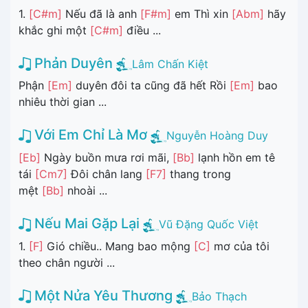
1.
[C#m]
Nếu đã là anh
[F#m]
em Thì xin
[Abm]
hãy
khắc ghi một
[C#m]
điều ...
Phản Duyên
Lâm Chấn Kiệt
Phận
[Em]
duyên đôi ta cũng đã hết Rồi
[Em]
bao
nhiêu thời gian ...
Với Em Chỉ Là Mơ
Nguyễn Hoàng Duy
[Eb]
Ngày buồn mưa rơi mãi,
[Bb]
lạnh hồn em tê
tái
[Cm7]
Đôi chân lang
[F7]
thang trong
mệt
[Bb]
nhoài ...
Nếu Mai Gặp Lại
Vũ Đặng Quốc Việt
1.
[F]
Gió chiều.. Mang bao mộng
[C]
mơ của tôi
theo chân người ...
Một Nửa Yêu Thương
Bảo Thạch