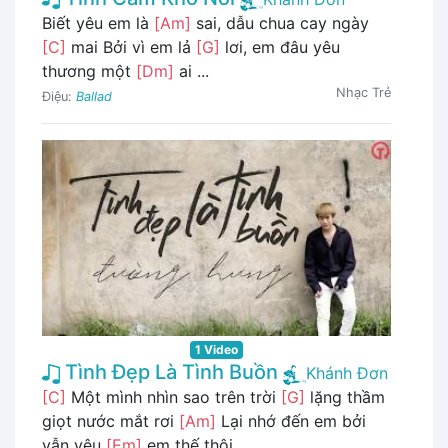
Biết yêu em là
[Am]
sai, dẫu chua cay ngày
[C]
mai Bởi vì em lả
[G]
lơi, em đâu yêu
thương một
[Dm]
ai ...
Nhạc Trẻ
Điệu:
Ballad
1 Video
Tình Đẹp Là Tình Buồn
Khánh Đơn
[C]
Một mình nhìn sao trên trời
[G]
lặng thầm
giọt nước mắt rơi
[Am]
Lại nhớ đến em bởi
vẫn yêu
[Em]
em thế thôi ...