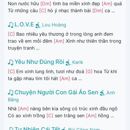
Non nước hữu
[Dm]
tình ba miền xinh đẹp
[Am]
quá
Từ những câu
[C]
hò ý nhạc thành bài
[Dm]
ca ...
L.O.V.E
Lou Hoàng
[C]
Bao nhiêu yêu thương ở trong lòng anh đem
trao về em mỗi đêm
[Am]
Xinh như thiên thần trong
truyện tranh ...
Yêu Như Đúng Rồi
Karik
[C]
Em xinh lung linh, tươi như đoá
[G]
hoa Từ khi
ta gặp nhau tim tôi hát
[Am]
ca ...
Chuyện Người Con Gái Áo Sen
Anh
Bằng
Nhà
[Am]
nàng bên kia sông có trúc xinh đầu ngõ
Có ao xinh trồng
[C]
sen trắng sen
[Am]
hồng ...
Tự Nhiên Cái Tết
Bùi Công Nam