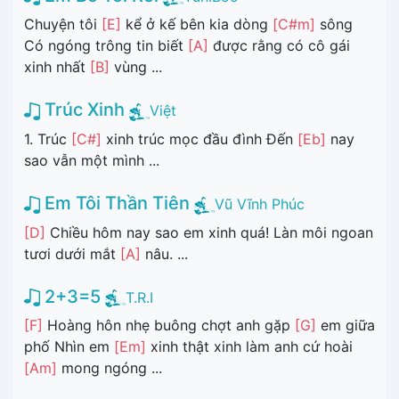
Chuyện tôi
[E]
kể ở kế bên kia dòng
[C#m]
sông
Có ngóng trông tin biết
[A]
được rằng có cô gái
xinh nhất
[B]
vùng ...
Trúc Xinh
Việt
1. Trúc
[C#]
xinh trúc mọc đầu đình Đến
[Eb]
nay
sao vẫn một mình ...
Em Tôi Thần Tiên
Vũ Vĩnh Phúc
[D]
Chiều hôm nay sao em xinh quá! Làn môi ngoan
tươi dưới mắt
[A]
nâu. ...
2+3=5
T.R.I
[F]
Hoàng hôn nhẹ buông chợt anh gặp
[G]
em giữa
phố Nhìn em
[Em]
xinh thật xinh làm anh cứ hoài
[Am]
mong ngóng ...