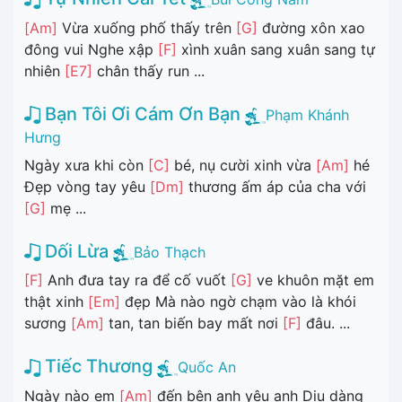
[Am]
Vừa xuống phố thấy trên
[G]
đường xôn xao
đông vui Nghe xập
[F]
xình xuân sang xuân sang tự
nhiên
[E7]
chân thấy run ...
Bạn Tôi Ơi Cám Ơn Bạn
Phạm Khánh
Hưng
Ngày xưa khi còn
[C]
bé, nụ cười xinh vừa
[Am]
hé
Đẹp vòng tay yêu
[Dm]
thương ấm áp của cha với
[G]
mẹ ...
Dối Lừa
Bảo Thạch
[F]
Anh đưa tay ra để cố vuốt
[G]
ve khuôn mặt em
thật xinh
[Em]
đẹp Mà nào ngờ chạm vào là khói
sương
[Am]
tan, tan biến bay mất nơi
[F]
đâu. ...
Tiếc Thương
Quốc An
Ngày nào em
[Am]
đến bên anh yêu anh Dịu dàng