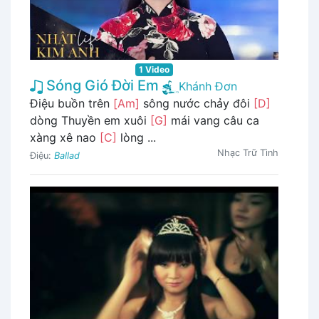
1 Video
Sóng Gió Đời Em
Khánh Đơn
Điệu buồn trên
[Am]
sông nước chảy đôi
[D]
dòng Thuyền em xuôi
[G]
mái vang câu ca
xàng xê nao
[C]
lòng ...
Nhạc Trữ Tình
Điệu:
Ballad