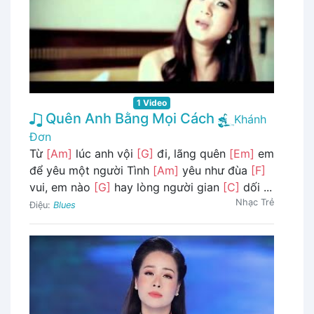
1 Video
Quên Anh Bằng Mọi Cách
Khánh
Đơn
Từ
[Am]
lúc anh vội
[G]
đi, lãng quên
[Em]
em
để yêu một người Tình
[Am]
yêu như đùa
[F]
vui, em nào
[G]
hay lòng người gian
[C]
dối ...
Nhạc Trẻ
Điệu:
Blues