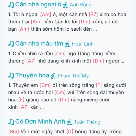
Căn nhà ngoại ô
Anh Bằng
1. Tôi ở ngoại
[Am]
ô, một căn nhà
[E7]
xinh có hoa
thơm trái
[Am]
hiền Cận kề lối
[Dm]
xóm, có cô
bạn
[Am]
thân sớm hôm lo sách đèn ...
Căn nhà màu tím
Hoài Linh
1. Chiều nhìn ra đầu
[Dm]
ngõ Dâng dâng niềm
thương
[A7]
nhớ dáng xinh xinh một
[Dm]
người ...
Thuyền hoa
Phạm Thế Mỹ
1. Thuyền em
[Dm]
đi trên sông trăng
[F]
sáng cưới
nhau về ta rước hội
[Dm]
vui Trên sông dài thuyền
hoa
[F]
giăng bao cô
[Dm]
nàng miệng cười
xinh
[A7]
xắn ...
Cô Đơn Mình Anh
Tuấn Thăng
[Bm]
Vào một ngày chợt
[D]
bóng dáng ấy Trông