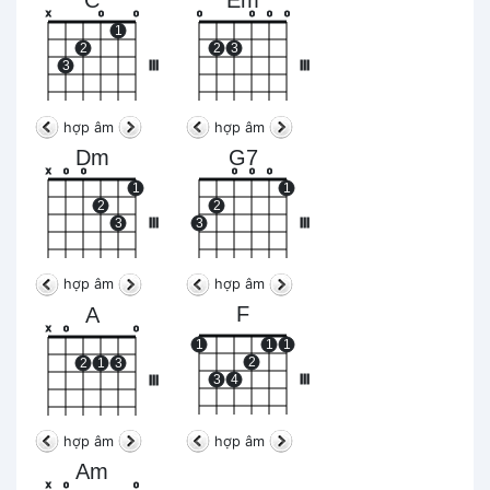
C
Em
x
o
o
o
o
o
o
1
2
2
3
3
III
III
hợp âm
hợp âm
Dm
G7
x
o
o
o
o
o
1
1
2
2
3
III
3
III
hợp âm
hợp âm
F
A
x
o
o
1
1
1
2
2
1
3
3
4
III
III
hợp âm
hợp âm
Am
x
o
o