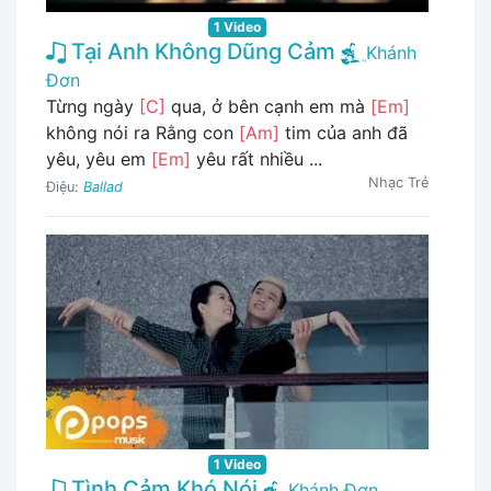
1 Video
Tại Anh Không Dũng Cảm
Khánh
Đơn
Từng ngày
[C]
qua, ở bên cạnh em mà
[Em]
không nói ra Rằng con
[Am]
tim của anh đã
yêu, yêu em
[Em]
yêu rất nhiều ...
Nhạc Trẻ
Điệu:
Ballad
1 Video
Tình Cảm Khó Nói
Khánh Đơn