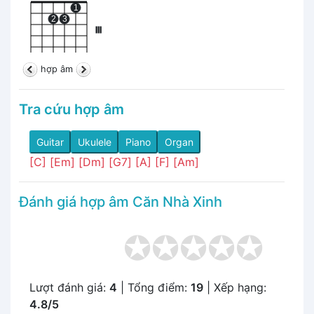
1
2
3
III
hợp âm
Tra cứu hợp âm
Guitar
Ukulele
Piano
Organ
[C]
[Em]
[Dm]
[G7]
[A]
[F]
[Am]
Đánh giá hợp âm Căn Nhà Xinh
Lượt đánh giá:
4
| Tổng điểm:
19
| Xếp hạng:
4.8/5