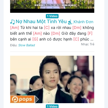
1 Video
Nợ Nhau Một Tình Yêu
Khánh Đơn
[Am]
Từ khi hai ta
[C]
xa rời nhau
[Dm]
không
biết anh thế
[Am]
nào
[Dm]
Giờ đây đang
[F]
bên cạnh ai
[G]
anh có được hạnh
[C]
phúc ...
Nhạc Trẻ
Điệu:
Slow Ballad
1 Video