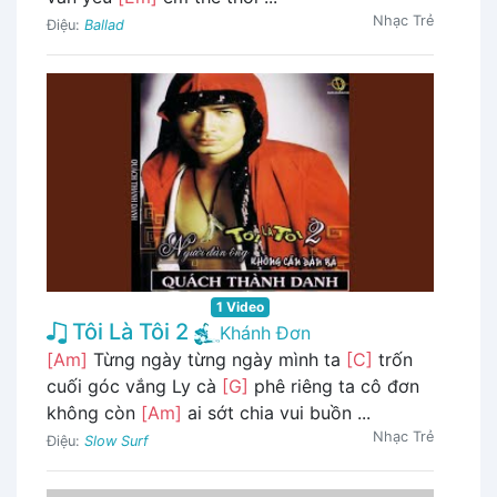
Nhạc Trẻ
Điệu:
Ballad
1 Video
Tôi Là Tôi 2
Khánh Đơn
[Am]
Từng ngày từng ngày mình ta
[C]
trốn
cuối góc vắng Ly cà
[G]
phê riêng ta cô đơn
không còn
[Am]
ai sớt chia vui buồn ...
Nhạc Trẻ
Điệu:
Slow Surf