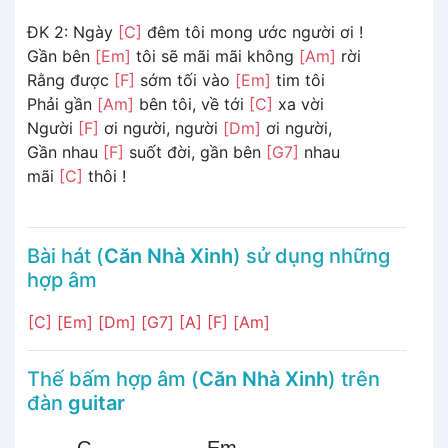
ĐK 2: Ngày
[C]
đêm tôi mong ước người ơi !
Gần bên
[Em]
tôi sẽ mãi mãi không
[Am]
rời
Rằng được
[F]
sớm tối vào
[Em]
tim tôi
Phải gần
[Am]
bên tôi, về tới
[C]
xa vời
Người
[F]
ơi người, người
[Dm]
ơi người,
Gần nhau
[F]
suốt đời, gần bên
[G7]
nhau
mãi
[C]
thôi !
Bài hát (
Căn Nhà Xinh
) sử dụng những
hợp âm
[C]
[Em]
[Dm]
[G7]
[A]
[F]
[Am]
Thế bấm hợp âm (
Căn Nhà Xinh
) trên
đàn
guitar