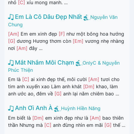
nhỏ
[C]
xíu mong manh. ...
Em Là Cô Dâu Đẹp Nhất
Nguyễn Văn
Chung
[Am]
Em em xinh đẹp
[F]
như một bông hoa hướng
[G]
dương Hương thơm còn
[Em]
vương nhẹ nhàng
nơi
[Am]
đây ...
Mắt Nhắm Môi Chạm
OnlyC & Nguyễn
Phúc Thiện
Em là
[C]
ai xinh đẹp thế, môi cười
[Am]
tươi cho
tim anh xuyến xao Làm anh khát
[Dm]
khao, làm
anh ước ao, đêm về
[G]
anh lại nằm chiêm bao ...
Anh Ơi Anh À
Huỳnh Hiền Năng
Em biết là
[Dm]
em xinh đẹp như là
[Am]
bao thiên
thần Nhưng mà
[C]
anh đừng nhìn em mãi
[G]
thế ...