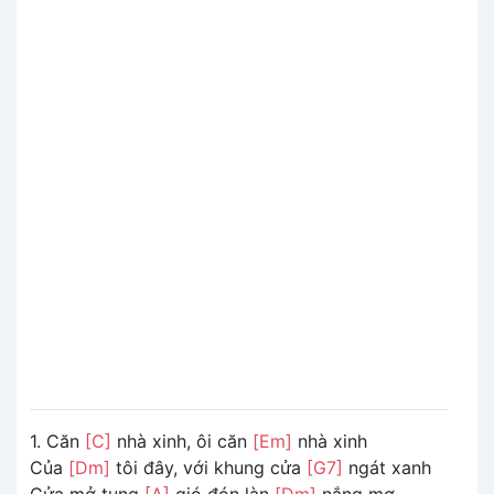
1. Căn
[C]
nhà xinh, ôi căn
[Em]
nhà xinh
Của
[Dm]
tôi đây, với khung cửa
[G7]
ngát xanh
Cửa mở tung
[A]
gió đón làn
[Dm]
nắng mơ