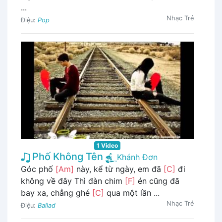
...
Nhạc Trẻ
Điệu:
Pop
1 Video
Phố Không Tên
Khánh Đơn
Góc phố
[Am]
này, kể từ ngày, em đã
[C]
đi
không về đây Thì đàn chim
[F]
én cũng đã
bay xa, chẳng ghé
[C]
qua một lần ...
Nhạc Trẻ
Điệu:
Ballad