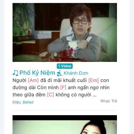
1 Video
Phố Kỷ Niệm
Khánh Đơn
Người
[Am]
đã đi mãi khuất cuối
[Em]
con
đường dài Còn mình
[F]
anh ngẩn ngơ nhìn
theo giữa đêm
[C]
không có người ...
Nhạc Trẻ
Điệu:
Ballad