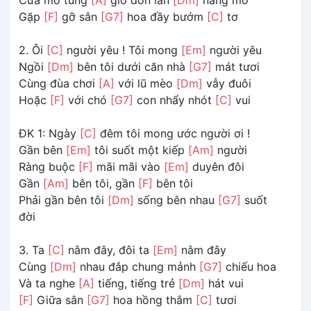
Gặp
[F]
gỡ sân
[G7]
hoa đầy bướm
[C]
tơ
2. Ôi
[C]
người yêu ! Tôi mong
[Em]
người yêu
Ngồi
[Dm]
bên tôi dưới căn nhà
[G7]
mát tươi
Cùng đùa chơi
[A]
với lũ mèo
[Dm]
vẫy đuôi
Hoặc
[F]
với chó
[G7]
con nhẩy nhót
[C]
vui
ĐK 1: Ngày
[C]
đêm tôi mong ước người ơi !
Gần bên
[Em]
tôi suốt một kiếp
[Am]
người
Ràng buộc
[F]
mãi mãi vào
[Em]
duyên đôi
Gần
[Am]
bên tôi, gần
[F]
bên tôi
Phải gần bên tôi
[Dm]
sống bên nhau
[G7]
suốt
đời
3. Ta
[C]
nằm đây, đôi ta
[Em]
nằm đây
Cùng
[Dm]
nhau đắp chung mảnh
[G7]
chiếu hoa
Và ta nghe
[A]
tiếng, tiếng trẻ
[Dm]
hát vui
[F]
Giữa sân
[G7]
hoa hồng thắm
[C]
tươi