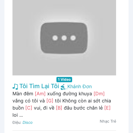
1 Video
Tôi Tìm Lại Tôi
Khánh Đơn
Màn đêm
[Am]
xuống đường khuya
[Dm]
vắng có tôi và
[G]
tôi Không còn ai sớt chia
buồn
[C]
vui, đi về
[B]
đâu bước chân lẻ
[E]
loi ...
Nhạc Trẻ
Điệu:
Disco