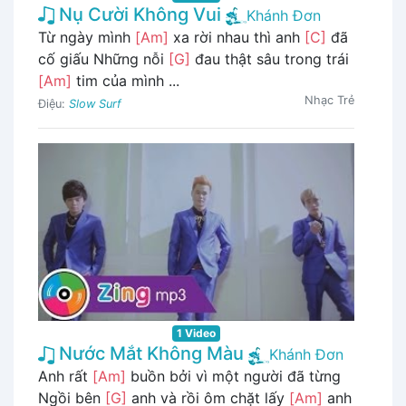
Nụ Cười Không Vui
Khánh Đơn
Từ ngày mình
[Am]
xa rời nhau thì anh
[C]
đã
cố giấu Những nỗi
[G]
đau thật sâu trong trái
[Am]
tim của mình ...
Nhạc Trẻ
Điệu:
Slow Surf
1 Video
Nước Mắt Không Màu
Khánh Đơn
Anh rất
[Am]
buồn bởi vì một người đã từng
Ngồi bên
[G]
anh và rồi ôm chặt lấy
[Am]
anh