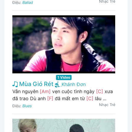
Nhạc Trẻ
Điệu:
Ballad
1 Video
Mùa Gió Rét
Khánh Đơn
Vẫn nguyên
[Am]
vẹn cuộc tình ngày
[C]
xưa
đã trao Dù anh
[F]
đã mất em từ
[C]
lâu ...
Nhạc Trẻ
Điệu:
Blues