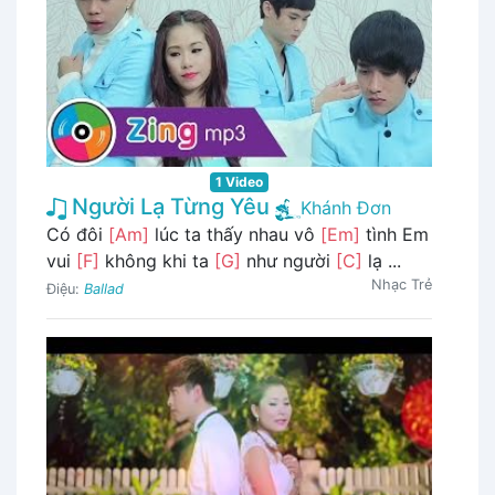
1 Video
Người Lạ Từng Yêu
Khánh Đơn
Có đôi
[Am]
lúc ta thấy nhau vô
[Em]
tình Em
vui
[F]
không khi ta
[G]
như người
[C]
lạ ...
Nhạc Trẻ
Điệu:
Ballad