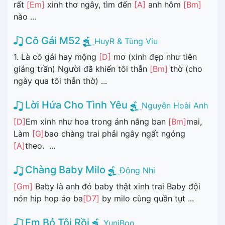
rất
[Em]
xinh thơ ngây, tìm đến
[A]
anh hôm
[Bm]
nào ...
Cô Gái M52
HuyR & Tùng Viu
1. Là cô gái hay mộng
[D]
mơ (xinh đẹp như tiên
giáng trần) Người đã khiến tôi thẫn
[Bm]
thờ (cho
ngày qua tôi thẫn thờ) ...
Lời Hứa Cho Tình Yêu
Nguyễn Hoài Anh
[D]
Em xinh như hoa trong ánh nắng ban
[Bm]
mai,
Làm
[G]
bao chàng trai phải ngây ngất ngóng
[A]
theo. ...
Chàng Baby Milo
Đông Nhi
[Gm]
Baby là anh đó baby thật xinh trai Baby đội
nón hip hop áo ba
[D7]
by milo cùng quần tụt ...
Em Bỏ Tôi Rồi
YuniBoo