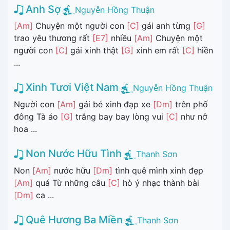
Anh Sợ
Nguyễn Hồng Thuận
[Am]
Chuyện một người con
[C]
gái anh từng
[G]
trao yêu thương rất
[E7]
nhiều
[Am]
Chuyện một
người con
[C]
gái xinh thật
[G]
xinh em rất
[C]
hiền
...
Xinh Tươi Việt Nam
Nguyễn Hồng Thuận
Người con
[Am]
gái bé xinh đạp xe
[Dm]
trên phố
đông Tà áo
[G]
trắng bay bay lòng vui
[C]
như nở
hoa ...
Non Nước Hữu Tình
Thanh Sơn
Non
[Am]
nước hữu
[Dm]
tình quê mình xinh đẹp
[Am]
quá Từ những câu
[C]
hò ý nhạc thành bài
[Dm]
ca ...
Quê Hương Ba Miền
Thanh Sơn