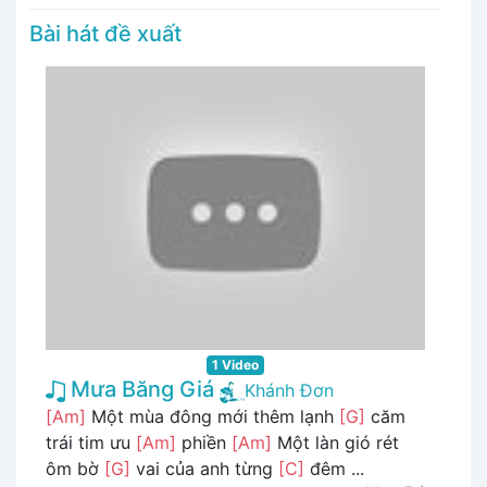
Bài hát đề xuất
1 Video
Mưa Băng Giá
Khánh Đơn
[Am]
Một mùa đông mới thêm lạnh
[G]
căm
trái tim ưu
[Am]
phiền
[Am]
Một làn gió rét
ôm bờ
[G]
vai của anh từng
[C]
đêm ...