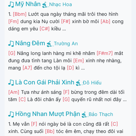
Mỹ Nhân
Nhạc Hoa
1.
[Bbm]
Lướt qua ngày tháng mãi trôi theo hình
[Fm]
dung kia Nụ cười
[F#]
xinh bờ môi
[Ab]
cong
dáng em yêu
[C#]
kiều ...
Nắng Đêm
Trường An
[G]
Nắng long lanh hàng mi khẽ nhắm
[F#m7]
mắt
đung đưa tình tang Làn môi
[Em]
xinh nhẹ nhàng,
mang
[A7]
đến cho tội lạ
[D]
kì ...
Là Con Gái Phải Xinh
Đỗ Hiếu
[Am]
Tựa như ánh sáng
[F]
bừng trong đêm dài tối
tăm
[C]
Là đôi chân ấy
[G]
quyến rũ nhất nơi đây ...
Hồng Nhan Mượt Phận
Bảo Thạch
1. Mẹ vẫn
[F]
nói ngày bé là con cũng đã rất
[C]
xinh. Cùng suối
[Bb]
tóc êm êm, chạy theo đôi vai