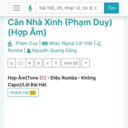
Tìm
Căn Nhà Xinh (Phạm Duy)
(Hợp Âm)
Phạm Duy
|
Nhạc Ngoại Lời Việt
|
Rumba
|
Nguyễn Quang Dũng
b
[C]
#
A
⇓
⇑
Xem lời
Hợp Âm(Tone
[C]
- Điệu Rumba - Không
Capo)/Lời Bài Hát
Khánh Hà
C#