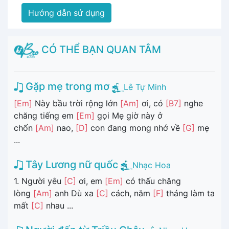
Hướng dẫn sử dụng
CÓ THỂ BẠN QUAN TÂM
Gặp mẹ trong mơ
Lê Tự Minh
[Em]
Này bầu trời rộng lớn
[Am]
ơi, có
[B7]
nghe
chăng tiếng em
[Em]
gọi Mẹ giờ này ở
chốn
[Am]
nao,
[D]
con đang mong nhớ về
[G]
mẹ
...
Tây Lương nữ quốc
Nhạc Hoa
1. Người yêu
[C]
ơi, em
[Em]
có thấu chăng
lòng
[Am]
anh Dù xa
[C]
cách, năm
[F]
tháng làm ta
mất
[C]
nhau ...