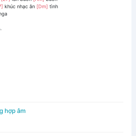
7]
khúc nhạc ân
[Dm]
tình
nga
.
ng hợp âm