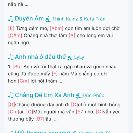
não nề ...
Duyên Âm
Thịnh Kainz & Kata Trần
[E]
Từng đêm mơ,
[Abm]
con tim em luôn đợi chờ
[C#m]
Chàng nhà thơ, làm
[A]
cho lòng em vui
ngẩn ngơ ...
Anh nhà ở đâu thế
LyLy
1.
[Bb]
Anh và tôi thật ra gặp nhau và quen nhau
cũng đã được mấy
[F]
năm Mà chẳng có chi
hơn
[Gm]
lời hỏi thăm ...
Chẳng Để Em Xa Anh
Đức Phúc
[G]
Chặng đường dài anh đi
[C]
chờ một hình bóng
[Cm]
ai
[G]
Một người mà vẫn
[E7]
nhớ,
[C]
vẫn yêu
thương bấy
[B7]
lâu ...