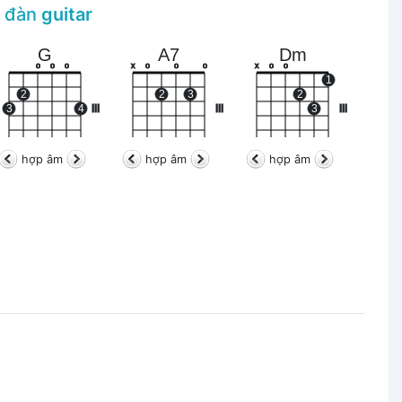
n đàn
guitar
G
A7
Dm
o
o
o
x
o
o
o
x
o
o
1
2
2
3
2
3
4
III
III
3
III
hợp âm
hợp âm
hợp âm