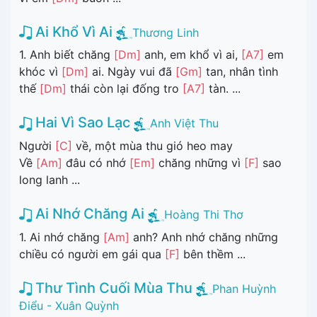
Ai Khổ Vì Ai
Thương Linh
1. Anh biết chăng
[Dm]
anh, em khổ vì ai,
[A7]
em
khóc vì
[Dm]
ai. Ngày vui đã
[Gm]
tan, nhân tình
thế
[Dm]
thái còn lại đống tro
[A7]
tàn. ...
Hai Vì Sao Lạc
Anh Việt Thu
Người
[C]
về, một mùa thu gió heo may
Về
[Am]
đâu có nhớ
[Em]
chăng những vì
[F]
sao
long lanh ...
Ai Nhớ Chăng Ai
Hoàng Thi Thơ
1. Ai nhớ chăng
[Am]
anh? Anh nhớ chăng những
chiều có người em gái qua
[F]
bên thềm ...
Thư Tình Cuối Mùa Thu
Phan Huỳnh
Điểu - Xuân Quỳnh