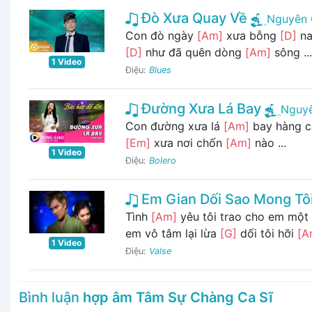
Đò Xưa Quay Về
Nguyên 
Con đò ngày
[Am]
xưa bỗng
[D]
na
[D]
như đã quên dòng
[Am]
sông ...
1 Video
Điệu:
Blues
Đường Xưa Lá Bay
Nguy
Con đường xưa lá
[Am]
bay hàng c
[Em]
xưa nơi chốn
[Am]
nào ...
1 Video
Điệu:
Bolero
Em Gian Dối Sao Mong Tôi
Tình
[Am]
yêu tôi trao cho em một
em vô tâm lại lừa
[G]
dối tôi hỡi
[A
1 Video
Điệu:
Valse
Bình luận
hợp âm Tâm Sự Chàng Ca Sĩ