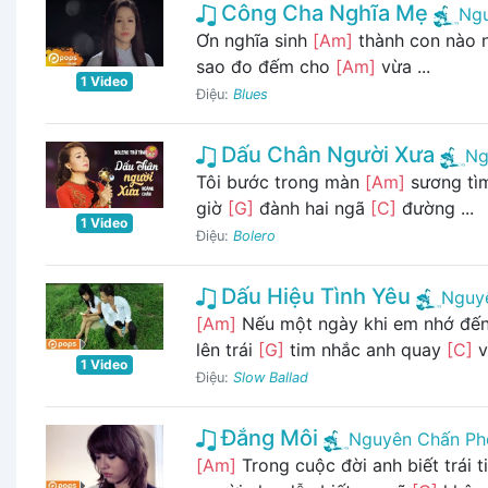
Công Cha Nghĩa Mẹ
Ng
Ơn nghĩa sinh
[Am]
thành con nào n
sao đo đếm cho
[Am]
vừa ...
1 Video
Điệu:
Blues
Dấu Chân Người Xưa
Ng
Tôi bước trong màn
[Am]
sương tì
giờ
[G]
đành hai ngã
[C]
đường ...
1 Video
Điệu:
Bolero
Dấu Hiệu Tình Yêu
Nguy
[Am]
Nếu một ngày khi em nhớ đế
lên trái
[G]
tim nhắc anh quay
[C]
về
1 Video
Điệu:
Slow Ballad
Đắng Môi
Nguyên Chấn Ph
[Am]
Trong cuộc đời anh biết trái 