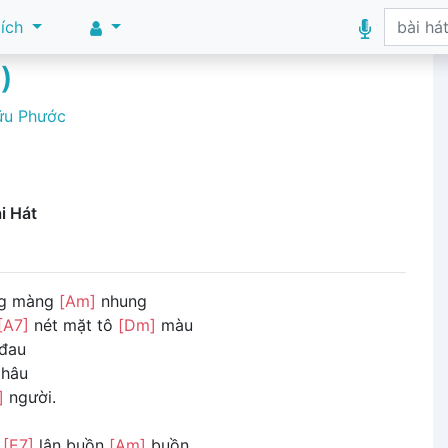
 ích
)
ữu Phước
i Hát
ng màng
[Am]
nhung
[A7]
nét mặt tô
[Dm]
màu
đau
hâu
]
người.
n
[E7]
lân buồn
[Am]
buồn