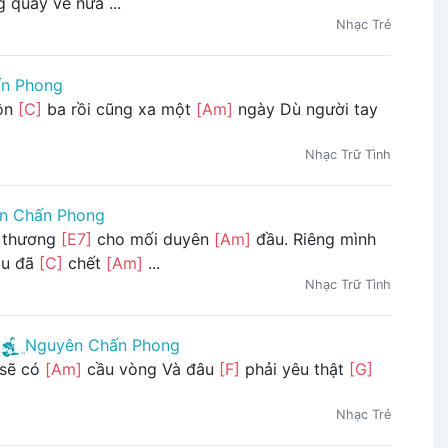
 quay về nữa ...
Nhạc Trẻ
n Phong
bôn
[C]
ba rồi cũng xa một
[Am]
ngày Dù người tay
Nhạc Trữ Tình
n Chấn Phong
thương
[E7]
cho mối duyên
[Am]
đầu. Riêng mình
ầu đã
[C]
chết
[Am]
...
Nhạc Trữ Tình
Nguyên Chấn Phong
 sẽ có
[Am]
cầu vòng Và đâu
[F]
phải yêu thật
[G]
Nhạc Trẻ