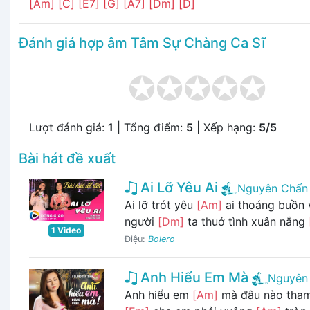
[Am]
[C]
[E7]
[G]
[A7]
[Dm]
[D]
Đánh giá hợp âm Tâm Sự Chàng Ca Sĩ
Lượt đánh giá:
1
| Tổng điểm:
5
| Xếp hạng:
5/5
Bài hát đề xuất
Ai Lỡ Yêu Ai
Nguyên Chấn
Ai lỡ trót yêu
[Am]
ai thoáng buồn v
người
[Dm]
ta thuở tình xuân nắng
1 Video
Điệu:
Bolero
Anh Hiểu Em Mà
Nguyên
Anh hiểu em
[Am]
mà đâu nào tha