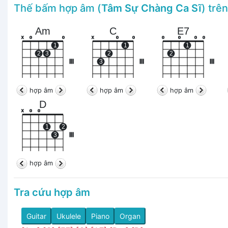
Thế bấm hợp âm (
Tâm Sự Chàng Ca Sĩ
) trê
Am
C
E7
x
o
o
x
o
o
o
o
o
o
1
1
1
2
3
2
2
III
3
III
III
hợp âm
hợp âm
hợp âm
D
x
o
o
1
2
3
III
hợp âm
Tra cứu hợp âm
Guitar
Ukulele
Piano
Organ