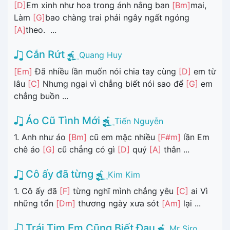
[D]
Em xinh như hoa trong ánh nắng ban
[Bm]
mai,
Làm
[G]
bao chàng trai phải ngây ngất ngóng
[A]
theo. ...
Cắn Rứt
Quang Huy
[Em]
Đã nhiều lần muốn nói chia tay cùng
[D]
em từ
lâu
[C]
Nhưng ngại vì chẳng biết nói sao để
[G]
em
chẳng buồn ...
Áo Cũ Tình Mới
Tiến Nguyễn
1. Anh như áo
[Bm]
cũ em mặc nhiều
[F#m]
lần Em
chê áo
[G]
cũ chẳng có gì
[D]
quý
[A]
thân ...
Cô ấy đã từng
Kim Kim
1. Cô ấy đã
[F]
từng nghĩ mình chẳng yêu
[C]
ai Vì
những tổn
[Dm]
thương ngày xưa sót
[Am]
lại ...
Trái Tim Em Cũng Biết Đau
Mr Siro