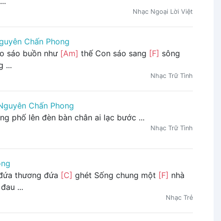
..
Nhạc Ngoại Lời Việt
guyên Chấn Phong
o sáo buồn như
[Am]
thế Con sáo sang
[F]
sông
 ...
Nhạc Trữ Tình
Nguyên Chấn Phong
g phố lên đèn bàn chân ai lạc bước ...
Nhạc Trữ Tình
ong
đứa thương đứa
[C]
ghét Sống chung một
[F]
nhà
đau ...
Nhạc Trẻ