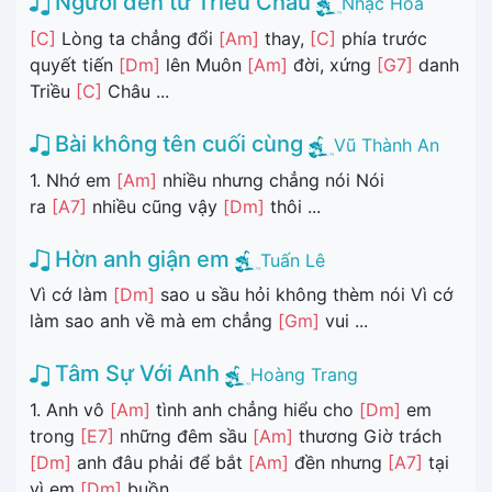
Người đến từ Triều Châu
Nhạc Hoa
[C]
Lòng ta chẳng đổi
[Am]
thay,
[C]
phía trước
quyết tiến
[Dm]
lên Muôn
[Am]
đời, xứng
[G7]
danh
Triều
[C]
Châu ...
Bài không tên cuối cùng
Vũ Thành An
1. Nhớ em
[Am]
nhiều nhưng chẳng nói Nói
ra
[A7]
nhiều cũng vậy
[Dm]
thôi ...
Hờn anh giận em
Tuấn Lê
Vì cớ làm
[Dm]
sao u sầu hỏi không thèm nói Vì cớ
làm sao anh về mà em chẳng
[Gm]
vui ...
Tâm Sự Với Anh
Hoàng Trang
1. Anh vô
[Am]
tình anh chẳng hiểu cho
[Dm]
em
trong
[E7]
những đêm sầu
[Am]
thương Giờ trách
[Dm]
anh đâu phải để bắt
[Am]
đền nhưng
[A7]
tại
vì em
[Dm]
buồn ...