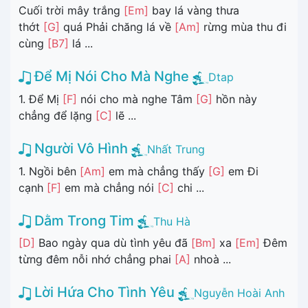
Cuối trời mây trắng
[Em]
bay lá vàng thưa
thớt
[G]
quá Phải chăng lá về
[Am]
rừng mùa thu đi
cùng
[B7]
lá ...
Để Mị Nói Cho Mà Nghe
Dtap
1. Để Mị
[F]
nói cho mà nghe Tâm
[G]
hồn này
chẳng để lặng
[C]
lẽ ...
Người Vô Hình
Nhất Trung
1. Ngồi bên
[Am]
em mà chẳng thấy
[G]
em Đi
cạnh
[F]
em mà chẳng nói
[C]
chi ...
Dằm Trong Tim
Thu Hà
[D]
Bao ngày qua dù tình yêu đã
[Bm]
xa
[Em]
Đêm
từng đêm nỗi nhớ chẳng phai
[A]
nhoà ...
Lời Hứa Cho Tình Yêu
Nguyễn Hoài Anh