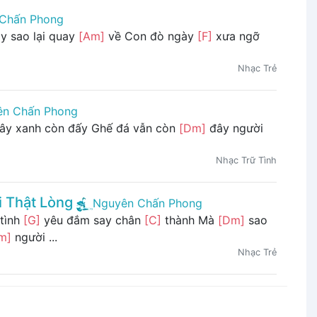
Chấn Phong
y sao lại quay
[Am]
về Con đò ngày
[F]
xưa ngỡ
Nhạc Trẻ
ên Chấn Phong
ây xanh còn đấy Ghế đá vẫn còn
[Dm]
đây người
Nhạc Trữ Tình
 Thật Lòng
Nguyên Chấn Phong
 tình
[G]
yêu đắm say chân
[C]
thành Mà
[Dm]
sao
m]
người ...
Nhạc Trẻ