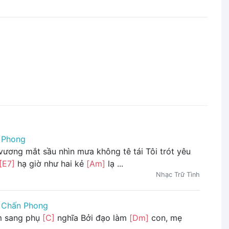
 Phong
ương mắt sầu nhìn mưa không tê tái Tôi trót yêu
[E7]
hạ giờ như hai kẻ
[Am]
lạ ...
Nhạc Trữ Tình
 Chấn Phong
m sang phụ
[C]
nghĩa Bởi đạo làm
[Dm]
con, mẹ