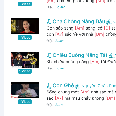
[Em]
cha em phải vuông
[Am]
tròn .
1 Video
Điệu:
Bolero
Cha Chồng Nàng Dâu
N
Con sáo sang
[Am]
sông, cớ
[G]
sa
con
[A7]
sáo về với nhà
[Dm]
chồng
1 Video
Điệu:
Blues
Chiều Buông Nắng Tắt
Khi chiều buông nắng
[Am]
tắt Đườn
Điệu:
Bolero
1 Video
Con Ghẻ
Nguyên Chấn Ph
Sống chung một
[Am]
nhà sao mà 
sao
[A7]
mà máu chảy không
[Dm]
1 Video
Điệu:
Slow