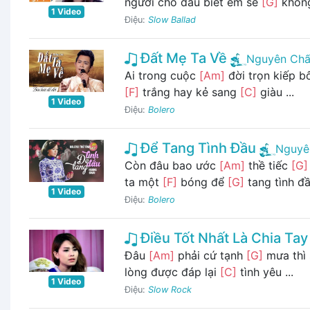
người cho dẫu biết em sẽ
[G]
không
1 Video
Điệu:
Slow Ballad
Đất Mẹ Ta Về
Nguyên Chấ
Ai trong cuộc
[Am]
đời trọn kiếp 
[F]
trắng hay kẻ sang
[C]
giàu ...
1 Video
Điệu:
Bolero
Để Tang Tình Đầu
Nguyê
Còn đâu bao ước
[Am]
thề tiếc
[G]
ta một
[F]
bóng để
[G]
tang tình đ
1 Video
Điệu:
Bolero
Điều Tốt Nhất Là Chia Tay
Đâu
[Am]
phải cứ tạnh
[G]
mưa thì
lòng được đáp lại
[C]
tình yêu ...
1 Video
Điệu:
Slow Rock