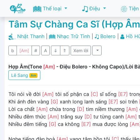
Thể loại
Điệu
Tiện
Tâm Sự Chàng Ca Sĩ (Hợp Âm
Nhật Thanh
|
Nhạc Trữ Tình
|
Bolero
|
Hồ H
b
[Am]
#
A
⇓
⇑
Xem lời
Hợp Âm(Tone
[Am]
- Điệu Bolero - Không Capo)/Lời Bà
Lê Sang
Am
Tôi nói về đời
[Am]
tôi số phận ca
[C]
sĩ sống
[E7]
tro
Khi ánh đèn vàng
[G]
xanh long lanh sáng
[E7]
soi trên
Lời ca chất
[Am]
chứa trong
[D]
tim niềm thương
[Am]
Nhiều đêm thức
[Am]
trắng suy
[D]
tư từng canh
[Am]
t
Nhiều đêm tiếng
[G]
ca không
[E7]
mua được lòng
[Am
Nghe tiếng đàn hoà
[Am]
vang tâm hồn tôi
[C]
thấy lâ