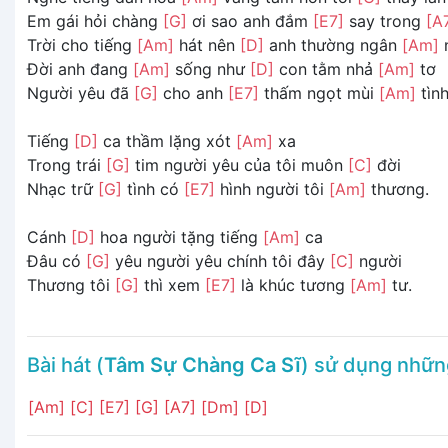
Em gái hỏi chàng
[G]
ơi sao anh đắm
[E7]
say trong
[A
Trời cho tiếng
[Am]
hát nên
[D]
anh thường ngân
[Am]
Đời anh đang
[Am]
sống như
[D]
con tằm nhả
[Am]
tơ
Người yêu đã
[G]
cho anh
[E7]
thấm ngọt mùi
[Am]
tình
Tiếng
[D]
ca thầm lặng xót
[Am]
xa
Trong trái
[G]
tim người yêu của tôi muôn
[C]
đời
Nhạc trữ
[G]
tình có
[E7]
hình người tôi
[Am]
thương.
Cánh
[D]
hoa người tặng tiếng
[Am]
ca
Đâu có
[G]
yêu người yêu chính tôi đây
[C]
người
Thương tôi
[G]
thì xem
[E7]
là khúc tương
[Am]
tư.
Bài hát (
Tâm Sự Chàng Ca Sĩ
) sử dụng nhữ
[Am]
[C]
[E7]
[G]
[A7]
[Dm]
[D]