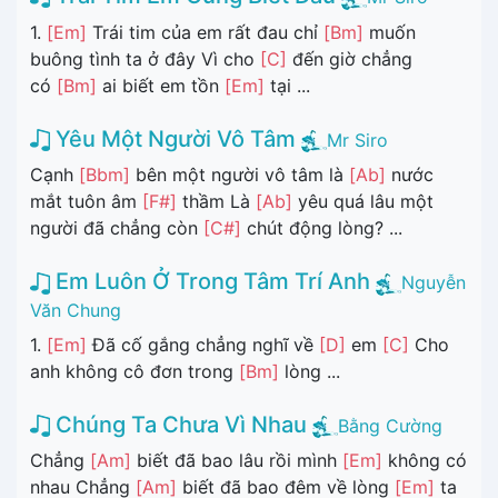
1.
[Em]
Trái tim của em rất đau chỉ
[Bm]
muốn
buông tình ta ở đây Vì cho
[C]
đến giờ chẳng
có
[Bm]
ai biết em tồn
[Em]
tại ...
Yêu Một Người Vô Tâm
Mr Siro
Cạnh
[Bbm]
bên một người vô tâm là
[Ab]
nước
mắt tuôn âm
[F#]
thầm Là
[Ab]
yêu quá lâu một
người đã chẳng còn
[C#]
chút động lòng? ...
Em Luôn Ở Trong Tâm Trí Anh
Nguyễn
Văn Chung
1.
[Em]
Đã cố gắng chẳng nghĩ về
[D]
em
[C]
Cho
anh không cô đơn trong
[Bm]
lòng ...
Chúng Ta Chưa Vì Nhau
Bằng Cường
Chẳng
[Am]
biết đã bao lâu rồi mình
[Em]
không có
nhau Chẳng
[Am]
biết đã bao đêm về lòng
[Em]
ta