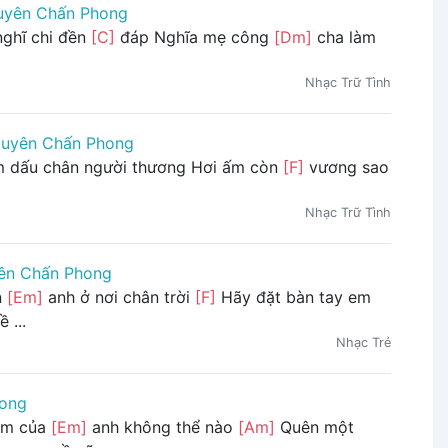
uyên Chấn Phong
ghĩ chi đền
[C]
đáp Nghĩa mẹ công
[Dm]
cha làm
Nhạc Trữ Tình
uyên Chấn Phong
m dấu chân người thương Hơi ấm còn
[F]
vương sao
Nhạc Trữ Tình
ên Chấn Phong
n
[Em]
anh ở nơi chân trời
[F]
Hãy đặt bàn tay em
 ...
Nhạc Trẻ
ong
tim của
[Em]
anh không thể nào
[Am]
Quên một