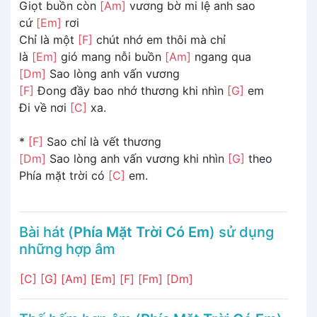
Giọt buồn còn
[Am]
vương bờ mi lệ anh sao
cứ
[Em]
rơi
Chỉ là một
[F]
chút nhớ em thôi mà chỉ
là
[Em]
gió mang nỗi buồn
[Am]
ngang qua
[Dm]
Sao lòng anh vấn vương
[F]
Đong đầy bao nhớ thương khi nhìn
[G]
em
Đi về nơi
[C]
xa.
*
[F]
Sao chỉ là vết thương
[Dm]
Sao lòng anh vấn vương khi nhìn
[G]
theo
Phía mặt trời có
[C]
em.
Bài hát (
Phía Mặt Trời Có Em
) sử dụng
những hợp âm
[C]
[G]
[Am]
[Em]
[F]
[Fm]
[Dm]