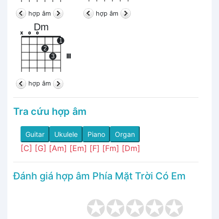
hợp âm
hợp âm
Dm
x
o
o
1
2
3
III
hợp âm
Tra cứu hợp âm
Guitar
Ukulele
Piano
Organ
[C]
[G]
[Am]
[Em]
[F]
[Fm]
[Dm]
Đánh giá hợp âm Phía Mặt Trời Có Em