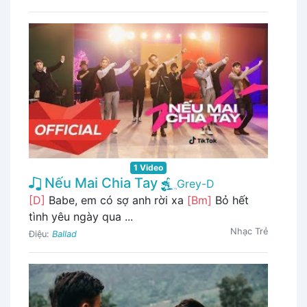
1 Video
Nếu Mai Chia Tay
Grey-D
[D]
Babe, em có sợ anh rời xa
[Bm]
Bỏ hết
tình yêu ngày qua ...
Nhạc Trẻ
Điệu:
Ballad