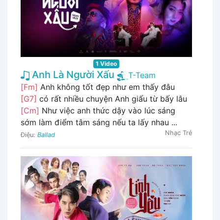
1 Video
Anh Là Người Xấu
T-Team
[Fm]
Anh không tốt đẹp như em thấy đâu
[G7]
có rất nhiều chuyện Anh giấu từ bấy lâu
[Cm]
Như việc anh thức dậy vào lúc sáng
sớm làm điểm tâm sáng nếu ta lấy nhau ...
Nhạc Trẻ
Điệu:
Ballad