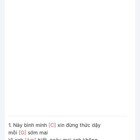
1. Này bình minh
[C]
xin đừng thức dậy
mỗi
[G]
sớm mai
Vì anh
[Am]
biết, ngày mai anh không