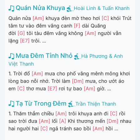
Quán Nửa Khuya
Hoài Linh & Tuấn Khanh
Quán nửa
[Am]
khuya đèn mờ theo hơi
[C]
khói Trút
tâm tư vào đêm vắng canh
[F]
dài Quãng
đời
[G]
tôi tàu đêm vắng không
[Am]
người vẫn
lặng
[E7]
trôi. ...
Mưa Đêm Tỉnh Nhỏ
Hà Phương & Anh
Việt Thanh
1. Trời đổ
[Am]
mưa cho phố vắng mênh mông khơi
lòng bao nỗi nhớ. Trời làm
[Dm]
mưa, cho ướt áo
em
[C]
thơ mưa
[E7]
rơi tự bao
[Am]
giờ. ...
Tạ Từ Trong Đêm
Trần Thiện Thanh
1. Thăm thẳm chiều
[Am]
trôi khuya anh đi
[C]
rồi
sao trời đưa
[Am]
lối
[A]
Khi thương mến
[Dm]
nhau
hai người hai
[C]
ngả tránh sao bồi
[Am]
hồi ...