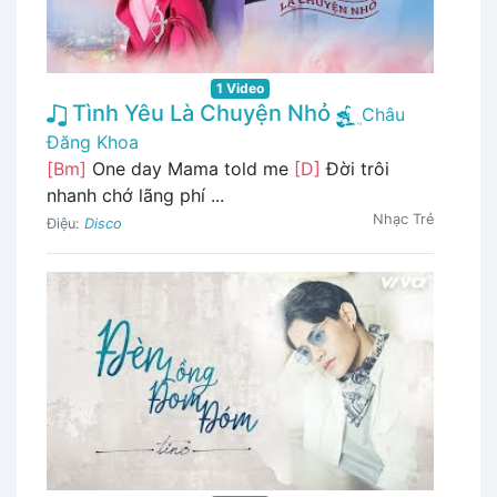
1 Video
Tình Yêu Là Chuyện Nhỏ
Châu
Đăng Khoa
[Bm]
One day Mama told me
[D]
Đời trôi
nhanh chớ lãng phí ...
Nhạc Trẻ
Điệu:
Disco