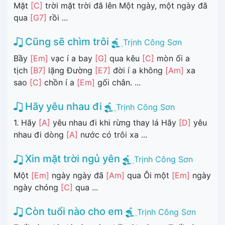
Mặt
[C]
trời mặt trời đã lên Một ngày, một ngày đã
qua
[G7]
rồi ...
Cũng sẽ chìm trôi
Trịnh Công Sơn
Bầy
[Em]
vạc í a bay
[G]
qua kêu
[C]
mòn ối a
tịch
[B7]
lặng Đường
[E7]
đời í a không
[Am]
xa
sao
[C]
chồn í a
[Em]
gối chân. ...
Hãy yêu nhau đi
Trịnh Công Sơn
1. Hãy
[A]
yêu nhau đi khi rừng thay lá Hãy
[D]
yêu
nhau đi dòng
[A]
nước có trôi xa ...
Xin mặt trời ngủ yên
Trịnh Công Sơn
Một
[Em]
ngày ngày đã
[Am]
qua Ôi một
[Em]
ngày
ngày chóng
[C]
qua ...
Còn tuổi nào cho em
Trịnh Công Sơn