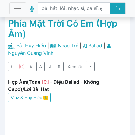
Tìm
Phía Mặt Trời Có Em (Hợp
Âm)
Bùi Huy Hiếu
|
Nhạc Trẻ
|
Ballad
|
Nguyễn Quang Vinh
b
[C]
#
A
⇓
⇑
Xem lời
Hợp Âm(Tone
[C]
- Điệu Ballad - Không
Capo)/Lời Bài Hát
Vinz & Huy Hiếu
B