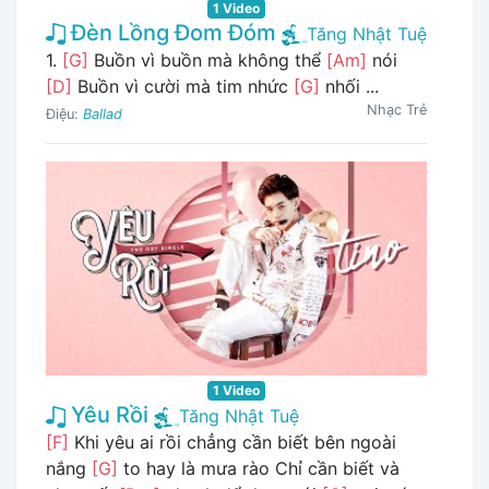
1 Video
Đèn Lồng Đom Đóm
Tăng Nhật Tuệ
1.
[G]
Buồn vì buồn mà không thể
[Am]
nói
[D]
Buồn vì cười mà tim nhức
[G]
nhối ...
Nhạc Trẻ
Điệu:
Ballad
1 Video
Yêu Rồi
Tăng Nhật Tuệ
[F]
Khi yêu ai rồi chẳng cần biết bên ngoài
nắng
[G]
to hay là mưa rào Chỉ cần biết và