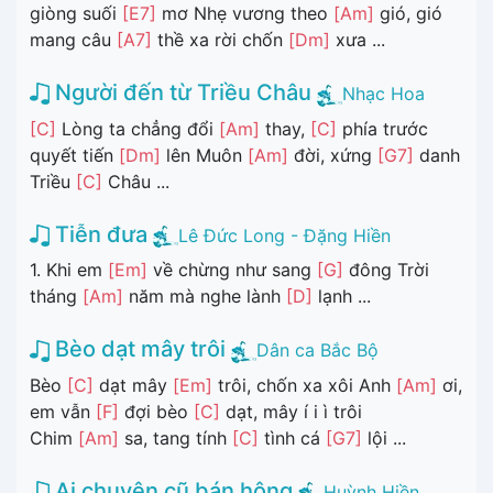
giòng suối
[E7]
mơ Nhẹ vương theo
[Am]
gió, gió
mang câu
[A7]
thề xa rời chốn
[Dm]
xưa ...
Người đến từ Triều Châu
Nhạc Hoa
[C]
Lòng ta chẳng đổi
[Am]
thay,
[C]
phía trước
quyết tiến
[Dm]
lên Muôn
[Am]
đời, xứng
[G7]
danh
Triều
[C]
Châu ...
Tiễn đưa
Lê Đức Long - Đặng Hiền
1. Khi em
[Em]
về chừng như sang
[G]
đông Trời
tháng
[Am]
năm mà nghe lành
[D]
lạnh ...
Bèo dạt mây trôi
Dân ca Bắc Bộ
Bèo
[C]
dạt mây
[Em]
trôi, chốn xa xôi Anh
[Am]
ơi,
em vẫn
[F]
đợi bèo
[C]
dạt, mây í i ì trôi
Chim
[Am]
sa, tang tính
[C]
tình cá
[G7]
lội ...
Ai chuyện cũ bán hông
Huỳnh Hiền