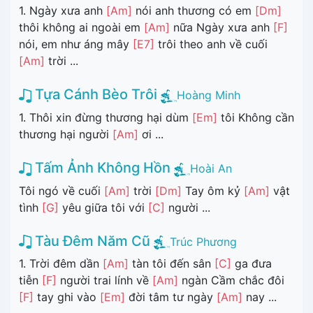
1. Ngày xưa anh
[Am]
nói anh thương có em
[Dm]
thôi không ai ngoài em
[Am]
nữa Ngày xưa anh
[F]
nói, em như áng mây
[E7]
trôi theo anh về cuối
[Am]
trời ...
Tựa Cánh Bèo Trôi
Hoàng Minh
1. Thôi xin đừng thương hại dùm
[Em]
tôi Không cần
thương hại người
[Am]
ơi ...
Tấm Ảnh Không Hồn
Hoài An
Tôi ngó về cuối
[Am]
trời
[Dm]
Tay ôm kỷ
[Am]
vật
tình
[G]
yêu giữa tôi với
[C]
người ...
Tàu Đêm Năm Cũ
Trúc Phương
1. Trời đêm dần
[Am]
tàn tôi đến sân
[C]
ga đưa
tiễn
[F]
người trai lính về
[Am]
ngàn Cầm chắc đôi
[F]
tay ghi vào
[Em]
đời tâm tư ngày
[Am]
nay ...