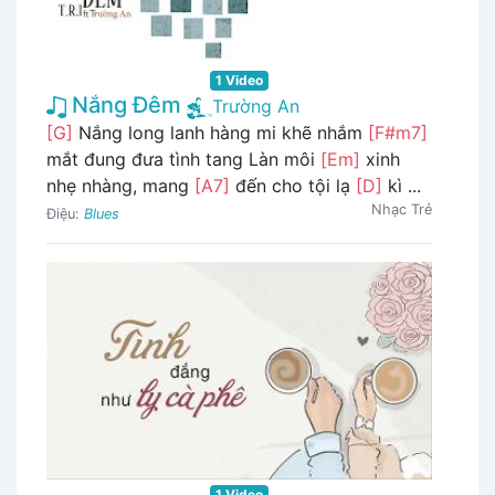
1 Video
Nắng Đêm
Trường An
[G]
Nắng long lanh hàng mi khẽ nhắm
[F#m7]
mắt đung đưa tình tang Làn môi
[Em]
xinh
nhẹ nhàng, mang
[A7]
đến cho tội lạ
[D]
kì ...
Nhạc Trẻ
Điệu:
Blues
1 Video