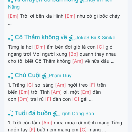
Năng
[Em]
Trời ơi bên kia Hình
[Em]
như có gì bốc cháy
...
Cô Thắm không về
JokeS Bii & Sinike
Từng là hơi
[Dm]
ấm bên đời giờ là cơn
[C]
gió
ngang trời Mọi người xung
[Bb]
quanh thay nhau
cho tôi biết Cô Thắm không
[Am]
về nữa đâu ...
Chú Cuội
Phạm Duy
1. Trăng
[C]
soi sáng
[Am]
ngời treo
[F]
trên
biển
[Em]
trời Tình
[Am]
ơi, một
[Em]
đàn
con
[Dm]
trai rủ
[F]
đàn con
[C]
gái ...
Tuổi đá buồn
Trịnh Công Sơn
1. Trời còn làm
[Am]
mưa mưa rơi mênh mang Từng
ngón tay
[F]
buồn em mang em
[G]
mang ...