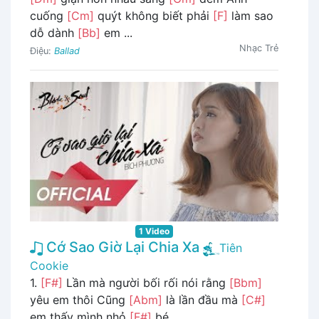
cuống
[Cm]
quýt không biết phải
[F]
làm sao
dỗ dành
[Bb]
em ...
Nhạc Trẻ
Điệu:
Ballad
1 Video
Cớ Sao Giờ Lại Chia Xa
Tiên
Cookie
1.
[F#]
Lần mà người bối rối nói rằng
[Bbm]
yêu em thôi Cũng
[Abm]
là lần đầu mà
[C#]
em thấy mình nhỏ
[F#]
bé ...