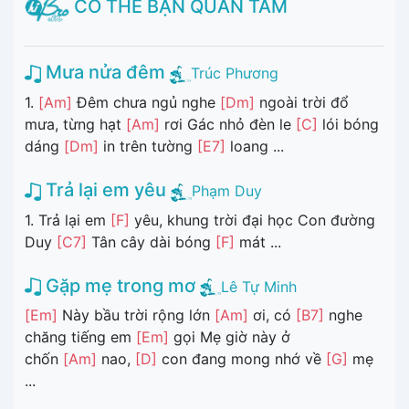
CÓ THỂ BẠN QUAN TÂM
Mưa nửa đêm
Trúc Phương
1.
[Am]
Đêm chưa ngủ nghe
[Dm]
ngoài trời đổ
mưa, từng hạt
[Am]
rơi Gác nhỏ đèn le
[C]
lói bóng
dáng
[Dm]
in trên tường
[E7]
loang ...
Trả lại em yêu
Phạm Duy
1. Trả lại em
[F]
yêu, khung trời đại học Con đường
Duy
[C7]
Tân cây dài bóng
[F]
mát ...
Gặp mẹ trong mơ
Lê Tự Minh
[Em]
Này bầu trời rộng lớn
[Am]
ơi, có
[B7]
nghe
chăng tiếng em
[Em]
gọi Mẹ giờ này ở
chốn
[Am]
nao,
[D]
con đang mong nhớ về
[G]
mẹ
...