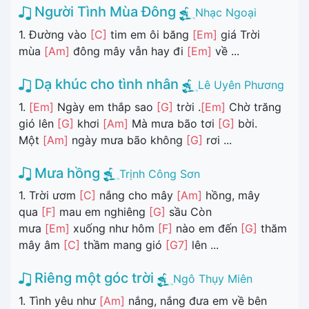
Người Tình Mùa Đông
Nhạc Ngoại
1. Đường vào
[C]
tim em ôi băng
[Em]
giá Trời
mùa
[Am]
đông mây vẫn hay đi
[Em]
về ...
Dạ khúc cho tình nhân
Lê Uyên Phương
1.
[Em]
Ngày em thắp sao
[G]
trời .
[Em]
Chờ trăng
gió lên
[G]
khơi
[Am]
Mà mưa bão tơi
[G]
bời.
Một
[Am]
ngày mưa bão không
[G]
rơi ...
Mưa hồng
Trịnh Công Sơn
1. Trời ươm
[C]
nắng cho mây
[Am]
hồng, mây
qua
[F]
mau em nghiêng
[G]
sầu Còn
mưa
[Em]
xuống như hôm
[F]
nào em đến
[G]
thăm
mây âm
[C]
thầm mang gió
[G7]
lên ...
Riêng một góc trời
Ngô Thụy Miên
1. Tình yêu như
[Am]
nắng, nắng đưa em về bên