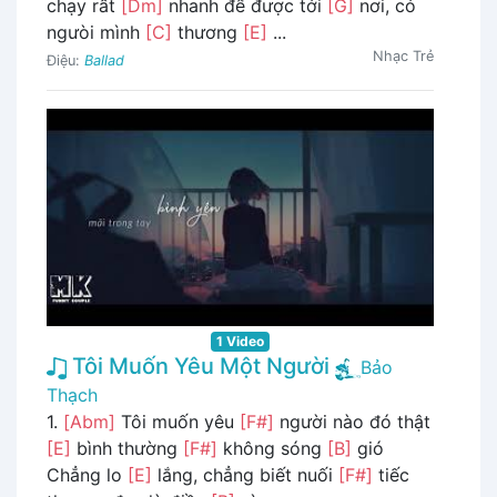
chạy rất
[Dm]
nhanh để được tới
[G]
nơi, có
ngưòi mình
[C]
thương
[E]
...
Nhạc Trẻ
Điệu:
Ballad
1 Video
Tôi Muốn Yêu Một Người
Bảo
Thạch
1.
[Abm]
Tôi muốn yêu
[F#]
người nào đó thật
[E]
bình thường
[F#]
không sóng
[B]
gió
Chẳng lo
[E]
lắng, chẳng biết nuối
[F#]
tiếc