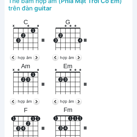
Thế bấm hợp âm (
Phía Mặt Trời Có Em
)
trên đàn
guitar
C
G
x
o
o
o
o
o
1
2
2
3
III
3
4
III
hợp âm
hợp âm
Am
Em
x
o
o
o
o
o
o
1
2
3
2
3
III
III
hợp âm
hợp âm
Fm
F
1
1
1
1
1
1
1
2
3
4
III
3
4
III