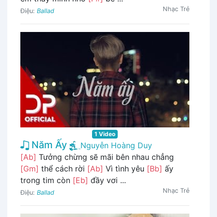
Nhạc Trẻ
Điệu:
Ballad
1 Video
Năm Ấy
Nguyễn Hoàng Duy
[Ab]
Tưởng chừng sẽ mãi bên nhau chẳng
[Gm]
thể cách rời
[Ab]
Vì tình yêu
[Bb]
ấy
trong tim còn
[Eb]
đầy vơi ...
Nhạc Trẻ
Điệu:
Ballad