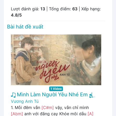
Lượt đánh giá:
13
| Tổng điểm:
63
| Xếp hạng:
4.8/5
Bài hát đề xuất
1 Video
Mình Làm Người Yêu Nhé Em
Vương Anh Tú
1. Mỗi đêm vẫn
[C#m]
vậy, vẫn chỉ mình
[Abm]
anh với đắng cay Khóe môi dẫu
[A]