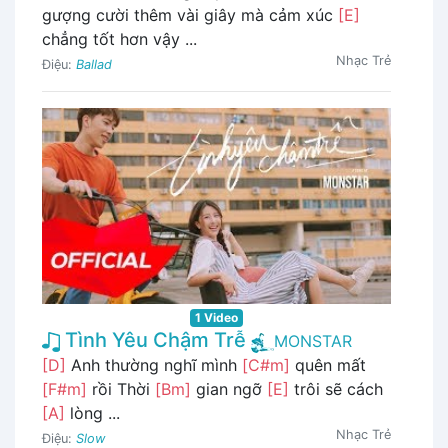
gượng cười thêm vài giây mà cảm xúc
[E]
chẳng tốt hơn vậy ...
Nhạc Trẻ
Điệu:
Ballad
1 Video
Tình Yêu Chậm Trễ
MONSTAR
[D]
Anh thường nghĩ mình
[C#m]
quên mất
[F#m]
rồi Thời
[Bm]
gian ngỡ
[E]
trôi sẽ cách
[A]
lòng ...
Nhạc Trẻ
Điệu:
Slow