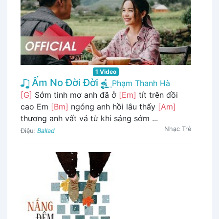
1 Video
Ấm No Đời Đời
Phạm Thanh Hà
[G]
Sớm tinh mơ anh đã ở
[Em]
tít trên đồi
cao Em
[Bm]
ngóng anh hồi lâu thấy
[Am]
thương anh vất vả từ khi sáng sớm ...
Nhạc Trẻ
Điệu:
Ballad