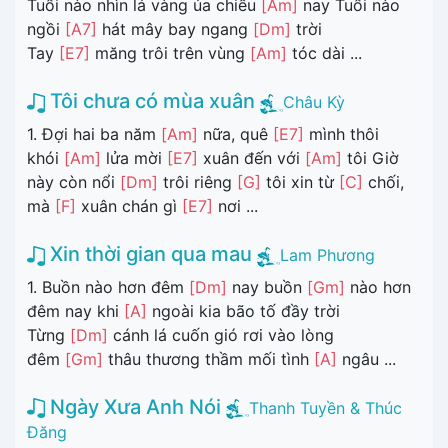
Tuổi nào nhìn lá vàng úa chiều
[Am]
nay Tuổi nào
ngồi
[A7]
hát mây bay ngang
[Dm]
trời
Tay
[E7]
măng trôi trên vùng
[Am]
tóc dài ...
Tôi chưa có mùa xuân
Châu Kỳ
1. Đợi hai ba năm
[Am]
nữa, quê
[E7]
mình thôi
khói
[Am]
lửa mời
[E7]
xuân đến với
[Am]
tôi Giờ
này còn nổi
[Dm]
trôi riêng
[G]
tôi xin từ
[C]
chối,
mà
[F]
xuân chán gì
[E7]
nơi ...
Xin thời gian qua mau
Lam Phương
1. Buồn nào hơn đêm
[Dm]
nay buồn
[Gm]
nào hơn
đêm nay khi
[A]
ngoài kia bão tố đầy trời
Từng
[Dm]
cánh lá cuốn gió rơi vào lòng
đêm
[Gm]
thâu thương thầm mối tình
[A]
ngâu ...
Ngày Xưa Anh Nói
Thanh Tuyền & Thúc
Đăng