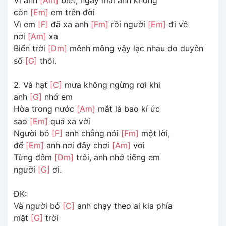
còn
[Em]
em trên đời
Vì em
[F]
đã xa anh
[Fm]
rồi người
[Em]
đi về
nơi
[Am]
xa
Biển trời
[Dm]
mênh mông vậy lạc nhau do duyên
số
[G]
thôi.
2. Và hạt
[C]
mưa không ngừng rơi khi
anh
[G]
nhớ em
Hòa trong nước
[Am]
mắt là bao kí ức
sao
[Em]
quá xa vời
Người bỏ
[F]
anh chẳng nói
[Fm]
một lời,
để
[Em]
anh nơi đây chơi
[Am]
vơi
Từng đêm
[Dm]
trôi, anh nhớ tiếng em
người
[G]
ơi.
ĐK:
Và người bỏ
[C]
anh chạy theo ai kia phía
mặt
[G]
trời