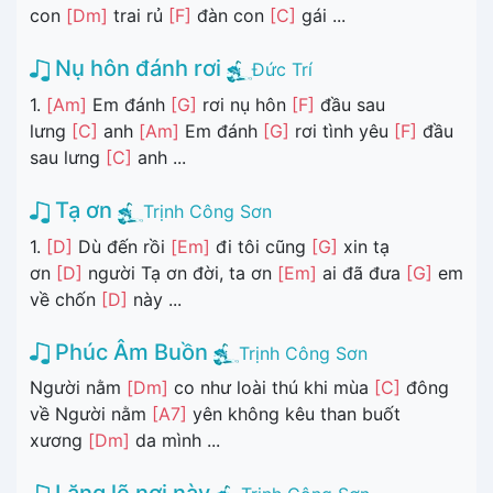
con
[Dm]
trai rủ
[F]
đàn con
[C]
gái ...
Nụ hôn đánh rơi
Đức Trí
1.
[Am]
Em đánh
[G]
rơi nụ hôn
[F]
đầu sau
lưng
[C]
anh
[Am]
Em đánh
[G]
rơi tình yêu
[F]
đầu
sau lưng
[C]
anh ...
Tạ ơn
Trịnh Công Sơn
1.
[D]
Dù đến rồi
[Em]
đi tôi cũng
[G]
xin tạ
ơn
[D]
người Tạ ơn đời, ta ơn
[Em]
ai đã đưa
[G]
em
về chốn
[D]
này ...
Phúc Âm Buồn
Trịnh Công Sơn
Người nằm
[Dm]
co như loài thú khi mùa
[C]
đông
về Người nằm
[A7]
yên không kêu than buốt
xương
[Dm]
da mình ...