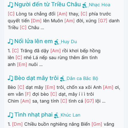
Người đến từ Triều Châu
Nhạc Hoa
[C]
Lòng ta chẳng đổi
[Am]
thay,
[C]
phía trước
quyết tiến
[Dm]
lên Muôn
[Am]
đời, xứng
[G7]
danh
Triều
[C]
Châu ...
Nổi lửa lên em
Huy Du
1.
[C]
Trăng đã dậy
[Am]
rồi khơi bếp hồng
lên
[C]
nhé Lá nếp sau rừng thêm ấm tình
anh
[Em]
nuôi ...
Bèo dạt mây trôi
Dân ca Bắc Bộ
Bèo
[C]
dạt mây
[Em]
trôi, chốn xa xôi Anh
[Am]
ơi,
em vẫn
[F]
đợi bèo
[C]
dạt, mây í i ì trôi
Chim
[Am]
sa, tang tính
[C]
tình cá
[G7]
lội ...
Tình nhạt phai
Khúc Lan
1.
[Dm]
Chiều buồn nghiêng nắng Biển
[Gm]
vắng