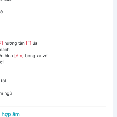
hờ
7]
hương tàn
[F]
úa
manh
ên hình
[Am]
bóng xa vời
ời
 tôi
m ngù
g hợp âm