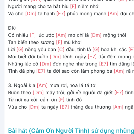
Người mang cho ta hắt hiu
[F]
niềm nhớ
Và cho
[Dm]
ta hạnh
[E7]
phúc mong manh
[Am]
đợi c
ĐK:
Có nhiều
[F]
lúc ước
[Am]
mơ chỉ là
[Dm]
mộng thôi
Tan biến theo sương
[F]
mù khơi
Lời
[G]
nồng yêu ban
[C]
đầu, tình là
[G]
hoa khi sắc
[E
Mới biết đời buồn
[Dm]
tênh, ngày
[E7]
dài đêm mong 
Những lúc cô
[Dm]
đơn nghe như trong
[E7]
tim dâng l
Tình đã phụ
[E7]
ta đời sao còn lắm phong ba
[Am]
rã r
3. Ngoài kia
[Am]
mưa rơi, hoa lá tả tơi
Buồn theo
[Dm]
mây trôi, gởi về người đã giết
[E7]
tình
Từ nơi xa xôi, cám ơn
[F]
tình đó
Vừa cho
[Dm]
ta ngày
[E7]
tháng đau thương
[Am]
ngậ
Bài hát (
Cám Ơn Người Tình
) sử dụng nhữn