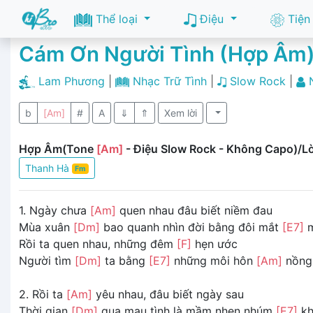
Thể loại
Điệu
Tiện
Cám Ơn Người Tình (Hợp Âm
Lam Phương
|
Nhạc Trữ Tình
|
Slow Rock
|
b
[Am]
#
A
⇓
⇑
Xem lời
Hợp Âm(Tone
[Am]
- Điệu Slow Rock - Không Capo)/Lờ
Thanh Hà
Fm
1. Ngày chưa
[Am]
quen nhau đâu biết niềm đau
Mùa xuân
[Dm]
bao quanh nhìn đời bằng đôi mắt
[E7]
m
Rồi ta quen nhau, những đêm
[F]
hẹn ước
Người tìm
[Dm]
ta bằng
[E7]
những môi hôn
[Am]
nồng
2. Rồi ta
[Am]
yêu nhau, đâu biết ngày sau
Thời gian
[Dm]
qua mau tình là mầm nhen nhúm
[E7]
kh