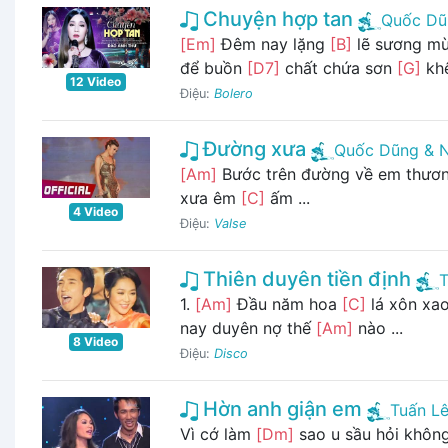
Chuyện hợp tan
Quốc Dũ
[Em]
Đêm nay lặng
[B]
lẽ sương mù
để buồn
[D7]
chất chứa sơn
[G]
khê
12 Video
Điệu:
Bolero
Đường xưa
Quốc Dũng & 
[Am]
Bước trên đường về em thươ
xưa êm
[C]
ấm ...
4 Video
Điệu:
Valse
Thiên duyên tiền định
T
1.
[Am]
Đầu năm hoa
[C]
lá xôn xa
nay duyên nợ thế
[Am]
nào ...
8 Video
Điệu:
Disco
Hờn anh giận em
Tuấn L
Vì cớ làm
[Dm]
sao u sầu hỏi khôn