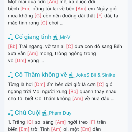
Một mai qua cơn
[Am]
mê, xa cuộc đời
bềnh
[Em]
bồng tôi lại về bên
[Am]
em Ngày gió
mưa không
[G]
còn nên đường dài thật
[F]
dài, ta
mặc tình rong
[C]
chơi ...
Cố giang tình
Mr-V
[Bb]
Trái ngang, vỡ tan ai
[C]
đưa con đò sang Bến
xưa vẫn
[Am]
mong, trông ngóng trong
vô
[Dm]
vọng ...
Cô Thắm không về
JokeS Bii & Sinike
Từng là hơi
[Dm]
ấm bên đời giờ là cơn
[C]
gió
ngang trời Mọi người xung
[Bb]
quanh thay nhau
cho tôi biết Cô Thắm không
[Am]
về nữa đâu ...
Chú Cuội
Phạm Duy
1. Trăng
[C]
soi sáng
[Am]
ngời treo
[F]
trên
biển
[Em]
trời Tình
[Am]
ơi, một
[Em]
đàn