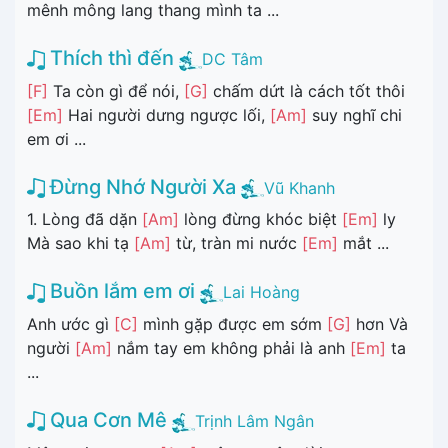
mênh mông lang thang mình ta ...
Thích thì đến
DC Tâm
[F]
Ta còn gì để nói,
[G]
chấm dứt là cách tốt thôi
[Em]
Hai người dưng ngược lối,
[Am]
suy nghĩ chi
em ơi ...
Đừng Nhớ Người Xa
Vũ Khanh
1. Lòng đã dặn
[Am]
lòng đừng khóc biệt
[Em]
ly
Mà sao khi tạ
[Am]
từ, tràn mi nước
[Em]
mắt ...
Buồn lắm em ơi
Lai Hoàng
Anh ước gì
[C]
mình gặp được em sớm
[G]
hơn Và
người
[Am]
nắm tay em không phải là anh
[Em]
ta
...
Qua Cơn Mê
Trịnh Lâm Ngân