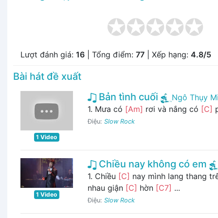
Lượt đánh giá:
16
| Tổng điểm:
77
| Xếp hạng:
4.8/5
Bài hát đề xuất
Bản tình cuối
Ngô Thụy M
1. Mưa có
[Am]
rơi và nắng có
[C]
p
Điệu:
Slow Rock
1 Video
Chiều nay không có em
1. Chiều
[C]
nay mình lang thang t
nhau giận
[C]
hờn
[C7]
...
1 Video
Điệu:
Slow Rock