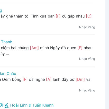
ng
đây ghé thăm tôi Tình xưa bạn
[F]
cũ gặp nhau
[C]
Nhạc Vàng
t Thanh
niệm hai chúng
[Am]
mình Ngày đó quen
[F]
nhau
y ...
Nhạc Vàng
Hàn Châu
lại Đêm bỗng
[F]
dài nghe
[A]
lạnh đầy bờ
[Dm]
vai
Nhạc Vàng
Đi
Hoài Linh & Tuấn Khanh