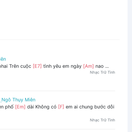
iên
hai Trên cuộc
[E7]
tình yêu em ngày
[Am]
nao ...
Nhạc Trữ Tình
Ngô Thụy Miên
rên phố
[Em]
dài Không có
[F]
em ai chung bước dỗi
Nhạc Trữ Tình