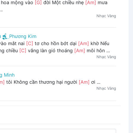
n hoa mộng vào
[G]
đời Một chiều nhẹ
[Am]
mưa
..
Nhạc Vàng
h
Phương Kim
 vào mắt nai
[C]
tơ cho hồn bớt dại
[Am]
khờ Nếu
ong chiều
[C]
vắng làn gió thoáng
[Am]
môi hôn ...
Nhạc Vàng
g Minh
m]
tôi Không cần thương hại người
[Am]
ơi ...
Nhạc Vàng