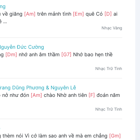
ng
 về giăng
[Am]
trên mảnh tình
[Em]
quê Có
[D]
ai
 ...
Nhạc Vàng
Nguyễn Đức Cường
ng
[Dm]
nhớ anh âm thầm
[G7]
Nhớ bao hẹn thề
Nhạc Trữ Tình
rang Dũng Phương & Nguyên Lễ
o nở như đón
[Am]
chào Nhờ anh tiên
[F]
đoán năm
Nhạc Trữ Tình
ê
g thèm nói Vì cớ làm sao anh về mà em chẳng
[Gm]