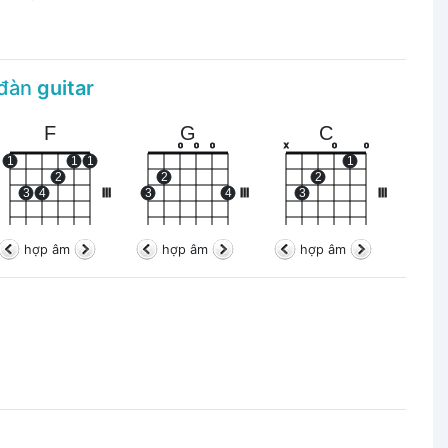
 đàn
guitar
F
G
C
o
o
o
x
o
o
1
1
1
1
2
2
2
3
4
III
3
4
III
3
III
hợp âm
hợp âm
hợp âm