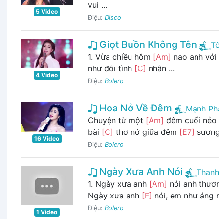
vui ...
5 Video
Điệu:
Disco
Giọt Buồn Không Tên
T
1. Vừa chiều hôm
[Am]
nao anh với 
như đôi tình
[C]
nhân ...
4 Video
Điệu:
Bolero
Hoa Nở Về Đêm
Mạnh Ph
Chuyện từ một
[Am]
đêm cuối nẻo
bài
[C]
thơ nở giữa đêm
[E7]
sương
16 Video
Điệu:
Bolero
Ngày Xưa Anh Nói
Thanh
1. Ngày xưa anh
[Am]
nói anh thươ
Ngày xưa anh
[F]
nói, em như áng
Điệu:
Bolero
1 Video