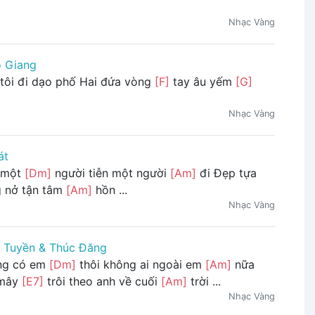
Nhạc Vàng
ô Giang
tôi đi dạo phố Hai đứa vòng
[F]
tay âu yếm
[G]
Nhạc Vàng
át
 một
[Dm]
người tiễn một người
[Am]
đi Đẹp tựa
 nở tận tâm
[Am]
hồn ...
Nhạc Vàng
 Tuyền & Thúc Đăng
ng có em
[Dm]
thôi không ai ngoài em
[Am]
nữa
 mây
[E7]
trôi theo anh về cuối
[Am]
trời ...
Nhạc Vàng