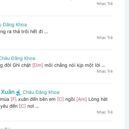
Nhạc Trẻ
u Đăng Khoa
g ra thả trôi hết đi ...
Nhạc Trẻ
Châu Đăng Khoa
g đời Ghì chặt
[Dm]
môi chẳng nói kịp một lời ...
Nhạc Trẻ
 Xuân
Châu Đăng Khoa
 mùa
[F]
xuân đến bên em
[C]
ngồi
[Am]
Lòng hát
 yêu đến
[C]
nơi ...
Nhạc Trẻ