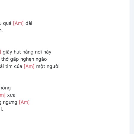
u quá
[Am]
dài
n.
]
giây hụt hẫng nơi này
 thở gấp nghẹn ngào
rái tim của
[Am]
một người
hông
Em]
xưa
g ngưng
[Am]
i.