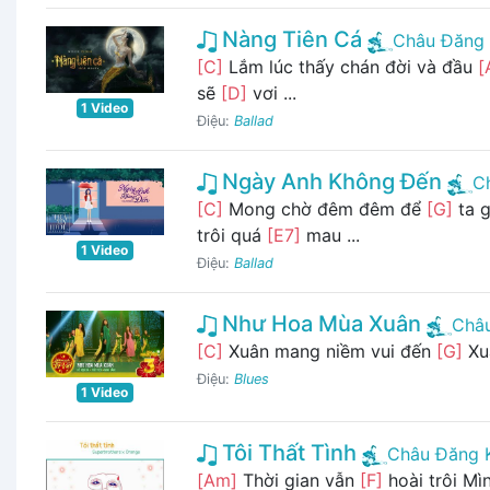
Nàng Tiên Cá
Châu Đăng
[C]
Lắm lúc thấy chán đời và đầu
[
sẽ
[D]
vơi ...
1 Video
Điệu:
Ballad
Ngày Anh Không Đến
C
[C]
Mong chờ đêm đêm để
[G]
ta 
trôi quá
[E7]
mau ...
1 Video
Điệu:
Ballad
Như Hoa Mùa Xuân
Châ
[C]
Xuân mang niềm vui đến
[G]
Xuâ
Điệu:
Blues
1 Video
Tôi Thất Tình
Châu Đăng K
[Am]
Thời gian vẫn
[F]
hoài trôi Mì