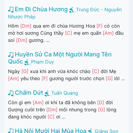
Em Đi Chùa Hương
Trung Đức - Nguyễn
Nhược Pháp
Hôm
[Dm]
qua em đi chùa Hương Hoa
[F]
cỏ còn
mờ hơi sương Cùng thầy
[C]
mẹ em quấn
[Am]
đầu
soi
[Dm]
gương. ...
Huyền Sử Ca Một Người Mang Tên
Quốc
Phạm Duy
Ngày
[G]
xưa khi anh vừa khóc chào
[C]
đời Mẹ
[Am]
yêu theo
[F]
gương người trước chọn
[G]
lời ...
Chấm Dứt
Tuấn Quang
Còn gì em
[Am]
ơi khi ta đã không bên
[D]
đời
Gượng cười trên
[Dm]
môi nhưng trong
[G]
lòng
đang khóc người
[C]
ơi ...
Hà Nội Mười Hai Mùa Hoa
Giáng Son