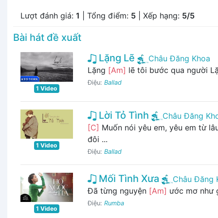
Lượt đánh giá:
1
| Tổng điểm:
5
| Xếp hạng:
5/5
Bài hát đề xuất
Lặng Lẽ
Châu Đăng Khoa
Lặng
[Am]
lẽ tôi bước qua người 
Điệu:
Ballad
1 Video
Lời Tỏ Tình
Châu Đăng Kh
[C]
Muốn nói yêu em, yêu em từ lâu
đôi ...
1 Video
Điệu:
Ballad
Mối Tình Xưa
Châu Đăng 
Đã từng nguyện
[Am]
ước mơ như g
Điệu:
Rumba
1 Video