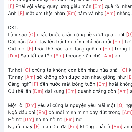
[F]
Phải vội vàng quay lưng giấu món
[Em]
quà rồi nha
Ánh
[F]
mắt em thật nhẫn
[Em]
tâm và nhẹ
[Am]
nhàng.
ĐK1:
Làm sao
[C]
nhấc bước chân nặng nề vượt qua phút
[G
Đặt bàn
[Am]
tay lên trái tim mình chỉ còn mỗi
[Em]
hơi
Giờ mới
[F]
thấu thế nào là bị lãng quên ở
[Em]
trong t
[Dm]
Sau tất cả tổn
[Em]
thương vẫn nhớ
[Am]
em.
Tự hỏi
[C]
chúng ta không còn bên nhau nữa phải
[G]
k
Từ nay
[Am]
sẽ không còn được bên nhau giống như
[
Càng nghĩ
[F]
đến nước mắt bỗng tuôn
[Em]
hoài khôn
Cứ thế lăn
[Dm]
dài xung
[Em]
quanh chẳng còn
[Am]
a
Một lời
[Dm]
yêu ai cũng là nguyện yêu mãi một
[G]
ng
Ngờ đâu chỉ
[Em]
có mỗi mình mình day dứt trong
[Am
Hờ hơ
[Dm]
hơ hớ hờ hơ
[Em]
hơ
Người may
[F]
mắn đó, đã
[Em]
không phải là
[Am]
anh