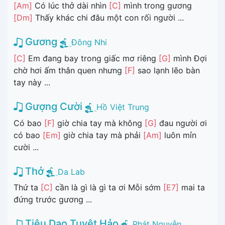
[Am]
Có lúc thở dài nhìn
[C]
mình trong gương
[Dm]
Thấy khác chi đâu một con rối người ...
Gương
Đông Nhi
[C]
Em đang bay trong giấc mơ riêng
[G]
mình Đợi
chờ hơi ấm thân quen nhưng
[F]
sao lạnh lẽo bàn
tay này ...
Gượng Cười
Hồ Việt Trung
Có bao
[F]
giờ chia tay mà không
[G]
đau người ơi
có bao
[Em]
giờ chia tay mà phải
[Am]
luôn mỉn
cười ...
Thở
Da Lab
Thứ ta
[C]
cần là gì là gì ta ơi Mỗi sớm
[E7]
mai ta
đứng trước gương ...
Tiêu Dao Tuyệt Hảo
Phát Nguyễn