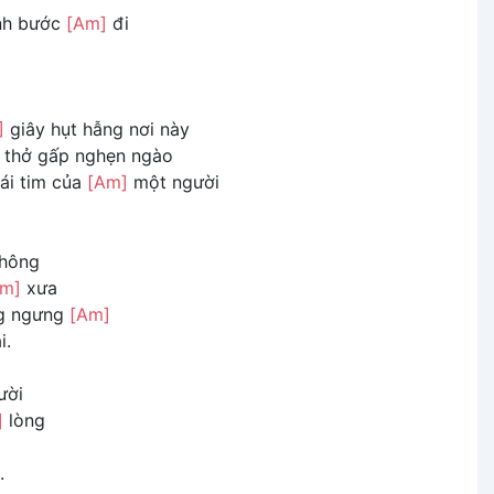
nh bước
[Am]
đi
]
giây hụt hẫng nơi này
 thở gấp nghẹn ngào
rái tim của
[Am]
một người
hông
Em]
xưa
g ngưng
[Am]
i.
ười
]
lòng
.