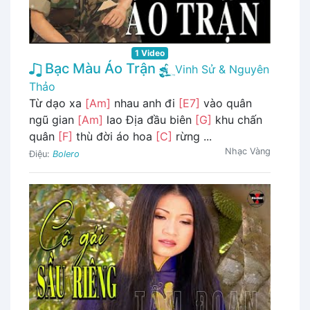
1 Video
Bạc Màu Áo Trận
Vinh Sử & Nguyên
Thảo
Từ dạo xa
[Am]
nhau anh đi
[E7]
vào quân
ngũ gian
[Am]
lao Địa đầu biên
[G]
khu chấn
quân
[F]
thù đời áo hoa
[C]
rừng ...
Nhạc Vàng
Điệu:
Bolero