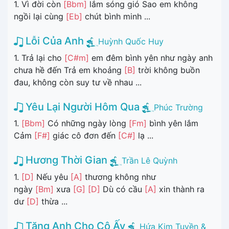
1. Vì đời còn
[Bbm]
lắm sóng gió Sao em không
ngồi lại cùng
[Eb]
chút bình minh ...
Lỗi Của Anh
Huỳnh Quốc Huy
1. Trả lại cho
[C#m]
em đêm bình yên như ngày anh
chưa hề đến Trả em khoảng
[B]
trời không buồn
đau, không còn suy tư về nhau ...
Yêu Lại Người Hôm Qua
Phúc Trường
1.
[Bbm]
Có những ngày lòng
[Fm]
bình yên lắm
Cảm
[F#]
giác cô đơn đến
[C#]
lạ ...
Hương Thời Gian
Trần Lê Quỳnh
1.
[D]
Nếu yêu
[A]
thương không như
ngày
[Bm]
xưa
[G]
[D]
Dù có cầu
[A]
xin thành ra
dư
[D]
thừa ...
Tặng Anh Cho Cô Ấy
Hứa Kim Tuyền &