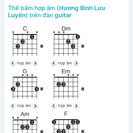
Thế bấm hợp âm (
Hương Bình Lưu
Luyến
) trên đàn
guitar
C
Dm
x
o
o
x
o
o
1
1
2
2
3
III
3
III
hợp âm
hợp âm
G
Em
o
o
o
o
o
o
o
2
2
3
3
4
III
III
hợp âm
hợp âm
F
Am
x
o
o
1
1
1
1
2
2
3
3
4
III
III