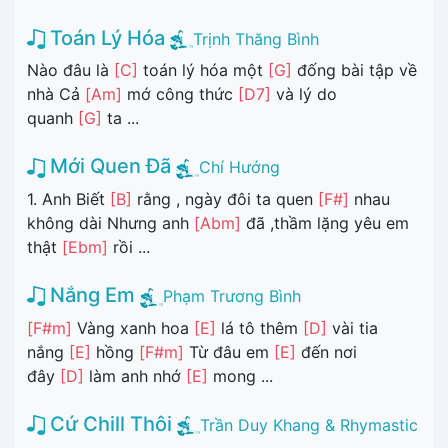
Toán Lý Hóa
Trịnh Thăng Bình
Nào đâu là
[C]
toán lý hóa một
[G]
đống bài tập về
nhà Cả
[Am]
mớ công thức
[D7]
và lý do
quanh
[G]
ta ...
Mới Quen Đã
Chí Hướng
1. Anh Biết
[B]
rằng , ngày đôi ta quen
[F#]
nhau
không dài Nhưng anh
[Abm]
đã ,thầm lặng yêu em
thật
[Ebm]
rồi ...
Nắng Em
Phạm Trương Bình
[F#m]
Vàng xanh hoa
[E]
lá tô thêm
[D]
vài tia
nắng
[E]
hồng
[F#m]
Từ đâu em
[E]
đến nơi
đây
[D]
làm anh nhớ
[E]
mong ...
Cứ Chill Thôi
Trần Duy Khang & Rhymastic