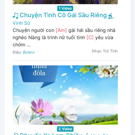
1 Video
Chuyện Tình Cô Gái Sầu Riêng
Vinh Sử
Chuyện người con
[Am]
gái hái sầu riêng nhà
nghèo Nàng là trinh nữ tuổi tình
[C]
yêu vừa
chớm ...
Nhạc Trữ Tình
Điệu:
Bolero
2 Video