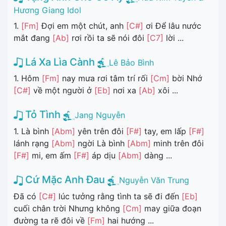
Hương Giang Idol
1.
[Fm]
Đợi em một chút, anh
[C#]
ơi Để lâu nước
mắt đang
[Ab]
rơi rồi ta sẽ nói đôi
[C7]
lời ...
Lá Xa Lìa Cành
Lê Bảo Bình
1. Hôm
[Fm]
nay mưa rơi tâm trí rối
[Cm]
bời Nhớ
[C#]
về một người ở
[Eb]
nơi xa
[Ab]
xôi ...
Tỏ Tình
Jang Nguyễn
1. Là bình
[Abm]
yên trên đôi
[F#]
tay, em lấp
[F#]
lánh rạng
[Abm]
ngời Là bình
[Abm]
minh trên đôi
[F#]
mi, em ấm
[F#]
áp dịu
[Abm]
dàng ...
Cứ Mặc Anh Đau
Nguyễn Văn Trung
Đã có
[C#]
lúc tưởng rằng tình ta sẽ đi đến
[Eb]
cuối chân trời Nhưng không
[Cm]
may giữa đoạn
đường ta rẽ đôi về
[Fm]
hai hướng ...