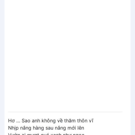
Hơ … Sao anh không về thăm thôn vĩ
Nhịp nắng hàng sau nắng mới lên
Vườn ai mượt quá xanh như ngọc