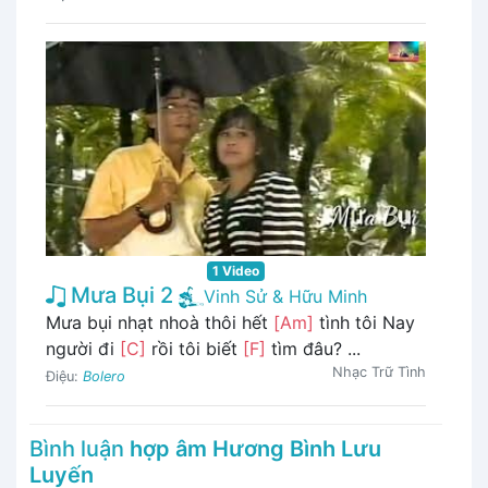
1 Video
Mưa Bụi 2
Vinh Sử & Hữu Minh
Mưa bụi nhạt nhoà thôi hết
[Am]
tình tôi Nay
người đi
[C]
rồi tôi biết
[F]
tìm đâu? ...
Nhạc Trữ Tình
Điệu:
Bolero
Bình luận
hợp âm Hương Bình Lưu
Luyến