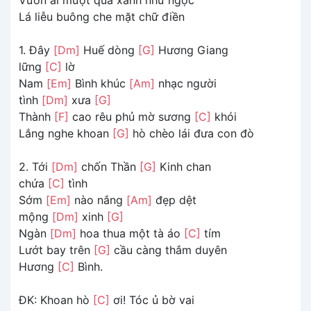
Lá liễu buông che mặt chữ điền
1. Ðây
[Dm]
Huế dòng
[G]
Hương Giang
lững
[C]
lờ
Nam
[Em]
Bình khúc
[Am]
nhạc người
tình
[Dm]
xưa
[G]
Thành
[F]
cao rêu phủ mờ sương
[C]
khói
Lắng nghe khoan
[G]
hò chèo lái đưa con đò
2. Tới
[Dm]
chốn Thần
[G]
Kinh chan
chứa
[C]
tình
Sớm
[Em]
nào nắng
[Am]
đẹp dệt
mộng
[Dm]
xinh
[G]
Ngàn
[Dm]
hoa thua một tà áo
[C]
tím
Lướt bay trên
[G]
cầu càng thắm duyên
Hương
[C]
Bình.
ĐK: Khoan hò
[C]
ơi! Tóc ủ bờ vai