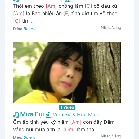
Thôi em theo
[Am]
chồng làm
[C]
cô dâu xứ
[Am]
lạ Bao nhiêu ân
[F]
tình giờ tim vỡ theo
[C]
tim ...
Nhạc Vàng
Điệu:
Bolero
1 Video
Mưa Bụi
Vinh Sử & Hữu Minh
Ôm ấp tình yêu kỷ niệm
[Am]
còn đây Đêm
vắng bụi mưa anh lại
[Dm]
làm thơ ...
Nhạc Vàng
Điệu:
Bolero