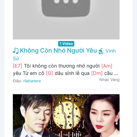
1 Video
Không Còn Nhớ Người Yêu
Vinh
Sử
[E7]
Tôi không còn thương nhớ người
[Am]
yêu Từ em cô
[G]
dâu sính lễ qua
[Dm]
cầu ...
Nhạc Vàng
Điệu:
Habanera