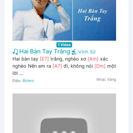
1 Video
Hai Bàn Tay Trắng
Vinh Sử
Hai bàn tay
[E7]
trắng, nghèo xơ
[Am]
xác
nghèo Nên em ra
[A7]
đi, không nói
[Dm]
một
lời ...
Nhạc Vàng
Điệu:
Bolero