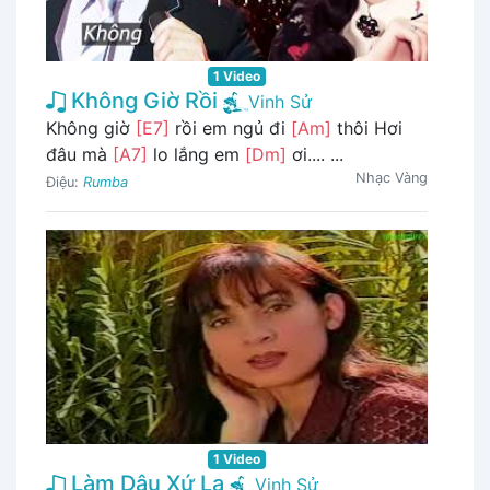
1 Video
Không Giờ Rồi
Vinh Sử
Không giờ
[E7]
rồi em ngủ đi
[Am]
thôi Hơi
đâu mà
[A7]
lo lắng em
[Dm]
ơi.... ...
Nhạc Vàng
Điệu:
Rumba
1 Video
Làm Dâu Xứ Lạ
Vinh Sử