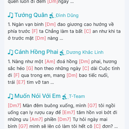
quên luôn đi đêm
[Dm]
ngày ...
Tướng Quân
Đình Dũng
1. Ngàn vạn binh
[Dm]
đao giương cao hướng về
phía trước
[F]
ta Chẳng làm ta bất
[C]
an như khi ta
ở trước mặt
[Dm]
nàng ...
Cánh Hồng Phai
Dương Khắc Linh
1. Nàng như một
[Am]
đoá hồng
[Dm]
phai, hương
sắc héo
[G]
hon theo những ngày
[C]
dài Cuộc tình
đi
[F]
qua trong em, mang
[Dm]
bao tiếc nuối,
trái
[E7]
tim vỡ tan ...
Muốn Nói Với Em
T-Team
[Dm7]
Màn đêm buông xuống, mình
[G7]
tôi ngồi
uống cạn ly rượu cay để
[Em7]
tâm hồn vơi bớt đi
những ưu
[Am7]
phiền
[Dm7]
Tự hỏi ngày mai
bình
[G7]
minh sẽ lên có làm tôi hết cô
[C]
đơn? ...