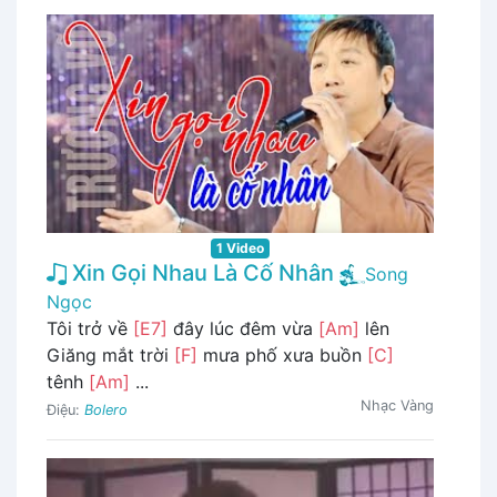
1 Video
Xin Gọi Nhau Là Cố Nhân
Song
Ngọc
Tôi trở về
[E7]
đây lúc đêm vừa
[Am]
lên
Giăng mắt trời
[F]
mưa phố xưa buồn
[C]
tênh
[Am]
...
Nhạc Vàng
Điệu:
Bolero