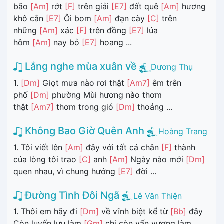
bão
[Am]
rớt
[F]
trên giải
[E7]
đất quê
[Am]
hương
khô cằn
[E7]
Ôi bom
[Am]
đạn cày
[C]
trên
những
[Am]
xác
[F]
trên đồng
[E7]
lúa
hôm
[Am]
nay bỏ
[E7]
hoang ...
Lắng nghe mùa xuân về
Dương Thụ
1.
[Dm]
Giọt mưa nào rơi thật
[Am7]
êm trên
phố
[Dm]
phường Mùi hương nào thơm
thật
[Am7]
thơm trong gió
[Dm]
thoảng ...
Không Bao Giờ Quên Anh
Hoàng Trang
1. Tôi viết lên
[Am]
đây với tất cả chân
[F]
thành
của lòng tôi trao
[C]
anh
[Am]
Ngày nào mới
[Dm]
quen nhau, vì chung hướng
[E7]
đời ...
Đường Tình Đôi Ngã
Lê Văn Thiện
1. Thôi em hãy đi
[Dm]
về vĩnh biệt kể từ
[Bb]
đây
Còn luyến lưu làm
[Gm]
chi còn vấn vương làm