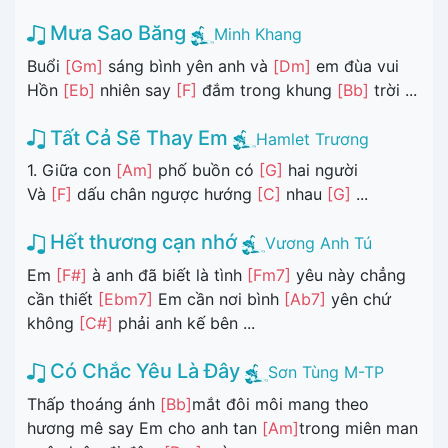
Mưa Sao Băng
Minh Khang
Buổi
[Gm]
sáng bình yên anh và
[Dm]
em đùa vui
Hồn
[Eb]
nhiên say
[F]
đắm trong khung
[Bb]
trời ...
Tất Cả Sẽ Thay Em
Hamlet Trương
1. Giữa con
[Am]
phố buồn có
[G]
hai người
Và
[F]
dấu chân ngược hướng
[C]
nhau
[G]
...
Hết thương cạn nhớ
Vương Anh Tú
Em
[F#]
à anh đã biết là tình
[Fm7]
yêu này chẳng
cần thiết
[Ebm7]
Em cần nơi bình
[Ab7]
yên chứ
không
[C#]
phải anh kế bên ...
Có Chắc Yêu Là Đây
Sơn Tùng M-TP
Thấp thoáng ánh
[Bb]
mắt đôi môi mang theo
hương mê say Em cho anh tan
[Am]
trong miên man