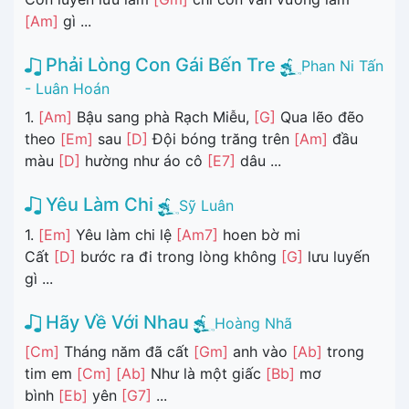
[Am]
gì ...
Phải Lòng Con Gái Bến Tre
Phan Ni Tấn
- Luân Hoán
1.
[Am]
Bậu sang phà Rạch Miễu,
[G]
Qua lẽo đẽo
theo
[Em]
sau
[D]
Đội bóng trăng trên
[Am]
đầu
màu
[D]
hường như áo cô
[E7]
dâu ...
Yêu Làm Chi
Sỹ Luân
1.
[Em]
Yêu làm chi lệ
[Am7]
hoen bờ mi
Cất
[D]
bước ra đi trong lòng không
[G]
lưu luyến
gì ...
Hãy Về Với Nhau
Hoàng Nhã
[Cm]
Tháng năm đã cất
[Gm]
anh vào
[Ab]
trong
tim em
[Cm]
[Ab]
Như là một giấc
[Bb]
mơ
bình
[Eb]
yên
[G7]
...