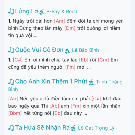
Lửng Lơ
B-Ray & RedT
1. Ngày trôi dài hơn
[Am]
đêm đôi ta chỉ mong yên
bình Đừng theo làn mây
[Dm]
trôi buông lơi niềm
tin quá vội ...
Cuộc Vui Cô Đơn
Lê Bảo Bình
1.
[C#]
Em ơi mình chia tay lâu
[Eb]
rồi
[Cm]
Em
cũng đã yêu thêm người
[Fm]
mới ...
Cho Anh Xin Thêm 1 Phút
Trịnh Thăng
Bình
[Ab]
Nếu yêu ai là điều làm em phải
[C#]
khổ đau
bao ngày qua Thì
[Ab]
anh
[Fm]
xin một lần nhận
[Bbm]
hết từng nỗi
[Eb]
đau này ...
Ta Hứa Sẽ Nhận Ra
Lê Cát Trọng Lý