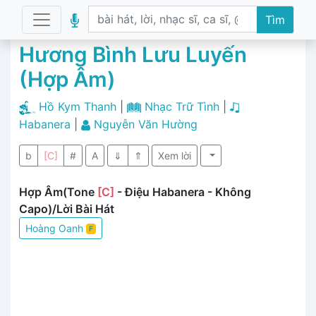
Tìm
Hương Bình Lưu Luyến
(Hợp Âm)
Hồ Kym Thanh
|
Nhạc Trữ Tình
|
Habanera
|
Nguyễn Văn Hường
b
[C]
#
A
⇓
⇑
Xem lời
Hợp Âm(Tone
[C]
- Điệu Habanera - Không
Capo)/Lời Bài Hát
Hoàng Oanh
F