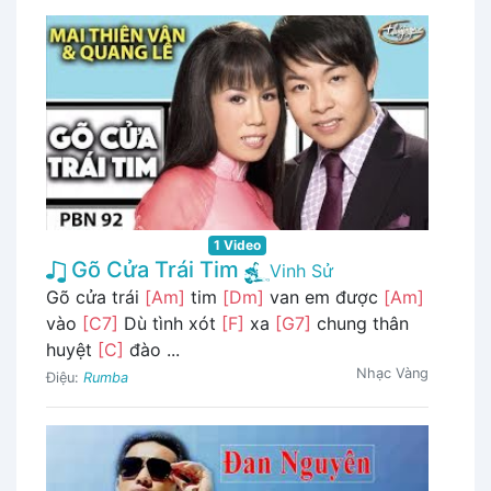
1 Video
Gõ Cửa Trái Tim
Vinh Sử
Gõ cửa trái
[Am]
tim
[Dm]
van em được
[Am]
vào
[C7]
Dù tình xót
[F]
xa
[G7]
chung thân
huyệt
[C]
đào ...
Nhạc Vàng
Điệu:
Rumba