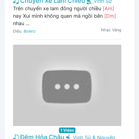
Chuyến Xe Lam Chiều
Vinh Sử
Trên chuyến xe lam đông người chiều
[Am]
nay Xui mình không quen mà ngồi bên
[Dm]
nhau ...
Nhạc Vàng
Điệu:
Bolero
1 Video
Đêm Hỏa Châu
Vinh Sử & Nguyên