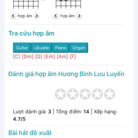
hợp âm
hợp âm
Tra cứu hợp âm
Guitar
Ukulele
Piano
Organ
[C]
[Dm]
[G]
[Em]
[Am]
[F]
Đánh giá hợp âm Hương Bình Lưu Luyến
Lượt đánh giá:
3
| Tổng điểm:
14
| Xếp hạng:
4.7/5
Bài hát đề xuất