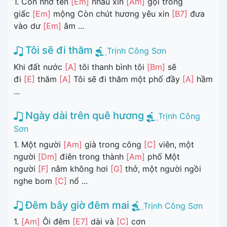
1. Còn nhớ tên
[Em]
nhau xin
[Am]
gọi trong
giấc
[Em]
mộng Còn chút hương yêu xin
[B7]
đưa
vào dư
[Em]
âm ...
Tôi sẽ đi thăm
Trịnh Công Sơn
Khi đất nước
[A]
tôi thanh bình tôi
[Bm]
sẽ
đi
[E]
thăm
[A]
Tôi sẽ đi thăm một phố đầy
[A]
hầm
...
Ngày dài trên quê hương
Trịnh Công
Sơn
1. Một người
[Am]
già trong công
[C]
viên, một
người
[Dm]
điên trong thành
[Am]
phố Một
người
[F]
nằm không hơi
[G]
thở, một người ngồi
nghe bom
[C]
nổ ...
Đêm bây giờ đêm mai
Trịnh Công Sơn
1.
[Am]
Ôi đêm
[E7]
dài và
[C]
cơn