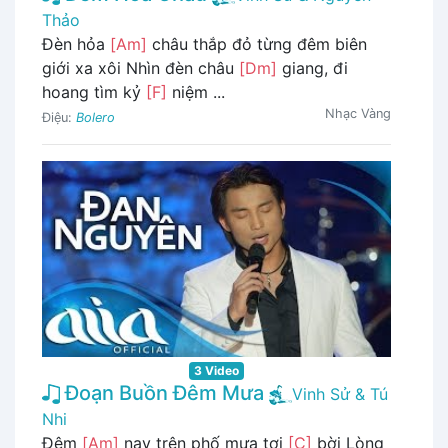
Thảo
Đèn hỏa
[Am]
châu thắp đỏ từng đêm biên
giới xa xôi Nhìn đèn châu
[Dm]
giang, đi
hoang tìm kỷ
[F]
niệm ...
Nhạc Vàng
Điệu:
Bolero
3 Video
Đoạn Buồn Đêm Mưa
Vinh Sử & Tú
Nhi
Đêm
[Am]
nay trên phố mưa tơi
[C]
bời Lòng