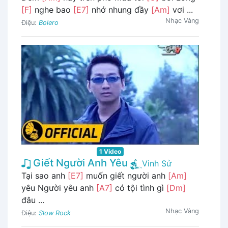
[F]
nghe bao
[E7]
nhớ nhung đầy
[Am]
vơi ...
Nhạc Vàng
Điệu:
Bolero
1 Video
Giết Người Anh Yêu
Vinh Sử
Tại sao anh
[E7]
muốn giết người anh
[Am]
yêu Người yêu anh
[A7]
có tội tình gì
[Dm]
đâu ...
Nhạc Vàng
Điệu:
Slow Rock