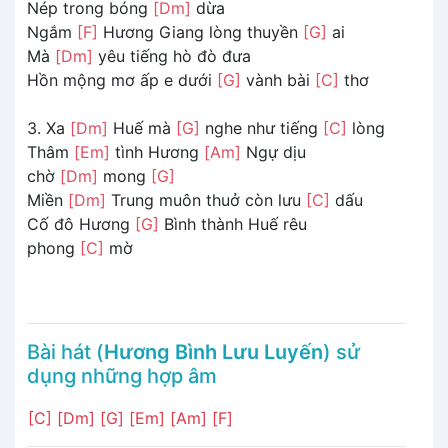
Nép trong bóng
[Dm]
dừa
Ngắm
[F]
Hương Giang lòng thuyền
[G]
ai
Mà
[Dm]
yêu tiếng hò đò đưa
Hồn mộng mơ ấp e dưới
[G]
vành bài
[C]
thơ
3. Xa
[Dm]
Huế mà
[G]
nghe như tiếng
[C]
lòng
Thâm
[Em]
tình Hương
[Am]
Ngự dịu
chờ
[Dm]
mong
[G]
Miền
[Dm]
Trung muôn thuở còn lưu
[C]
dấu
Cố đô Hương
[G]
Bình thành Huế rêu
phong
[C]
mờ
Bài hát (
Hương Bình Lưu Luyến
) sử
dụng những hợp âm
[C]
[Dm]
[G]
[Em]
[Am]
[F]