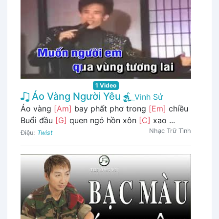
1 Video
Áo Vàng Người Yêu
Vinh Sử
Áo vàng
[Am]
bay phất phơ trong
[Em]
chiều
Buổi đầu
[G]
quen ngỏ hồn xôn
[C]
xao ...
Nhạc Trữ Tình
Điệu:
Twist