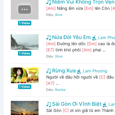
Niềm Vui Không Trọn Vẹn
[Am]
Nắng ấm vừa
[Em]
lên Còn
[
Điệu:
Slow
1 Video
Nửa Đời Yêu Em
Lam Ph
[Am]
Đường lên dốc
[Dm]
cao là đ
[E7]
tình khó phôi
[Am]
phai ...
1 Video
Điệu:
Slow
Rừng Xưa
Lam Phương
Người về đâu hỡi người về
[C]
đâu
[A7]
...
1 Video
Điệu:
Rumba
Sài Gòn Ơi Vĩnh Biệt
La
Sài Gòn
[C]
ơi xin giã từ em Thành