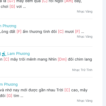
a là
[G7]
mấy đêm qua
[C]
rồi Ngồi
[Am]
đây,
 chơi
[G]
vơi ...
Nhạc Vàng
m Phương
Lòng đất
[F]
ấm thương tình đôi
[C]
mươi
[F]
...
Nhạc Vàng
g
Lam Phương
ìn
[C]
mây trôi mênh mang Nhìn
[Dm]
đôi chim lang
Nhạc Trữ Tình
m Phương
và nhớ nay mới được gần nhau Trời
[C]
cao, mây
 đôi
[G]
tim ...
Nhạc Vàng