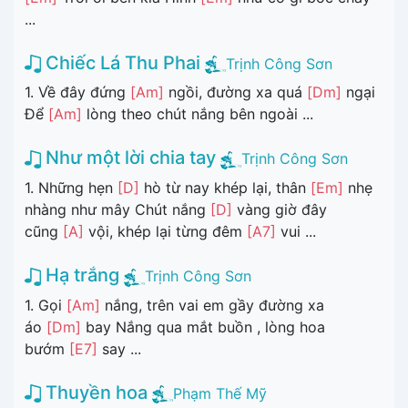
...
Chiếc Lá Thu Phai
Trịnh Công Sơn
1. Về đây đứng
[Am]
ngồi, đường xa quá
[Dm]
ngại
Để
[Am]
lòng theo chút nắng bên ngoài ...
Như một lời chia tay
Trịnh Công Sơn
1. Những hẹn
[D]
hò từ nay khép lại, thân
[Em]
nhẹ
nhàng như mây Chút nắng
[D]
vàng giờ đây
cũng
[A]
vội, khép lại từng đêm
[A7]
vui ...
Hạ trắng
Trịnh Công Sơn
1. Gọi
[Am]
nắng, trên vai em gầy đường xa
áo
[Dm]
bay Nắng qua mắt buồn , lòng hoa
bướm
[E7]
say ...
Thuyền hoa
Phạm Thế Mỹ