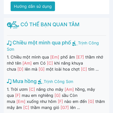
Hướng dẫn sử dụng
CÓ THỂ BẠN QUAN TÂM
Chiều một mình qua phố
Trịnh Công
Sơn
1. Chiều một mình qua
[Em]
phố âm
[E7]
thầm nhớ
nhớ tên
[Am]
em Có
[C]
khi nắng khuya
chưa
[D]
lên mà
[G]
một loài hoa chợt
[C]
tím ...
Mưa hồng
Trịnh Công Sơn
1. Trời ươm
[C]
nắng cho mây
[Am]
hồng, mây
qua
[F]
mau em nghiêng
[G]
sầu Còn
mưa
[Em]
xuống như hôm
[F]
nào em đến
[G]
thăm
mây âm
[C]
thầm mang gió
[G7]
lên ...