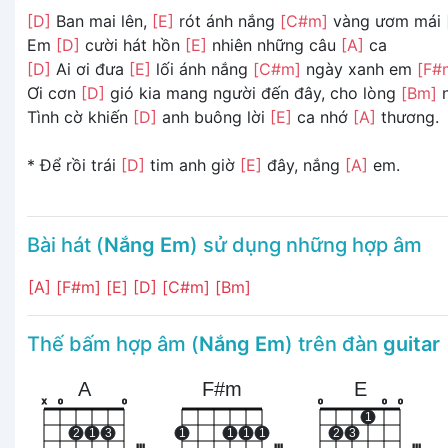
[D]
Ban mai lên,
[E]
rót ánh nắng
[C#m]
vàng ươm mái
Em
[D]
cười hát hồn
[E]
nhiên những câu
[A]
ca
[D]
Ai ơi đưa
[E]
lối ánh nắng
[C#m]
ngày xanh em
[F#
Ơi cơn
[D]
gió kia mang người đến đây, cho lòng
[Bm]
n
Tình cờ khiến
[D]
anh buông lời
[E]
ca nhớ
[A]
thương.
* Để rồi trái
[D]
tim anh giờ
[E]
đây, nắng
[A]
em.
Bài hát (
Nắng Em
) sử dụng những hợp âm
[A]
[F#m]
[E]
[D]
[C#m]
[Bm]
Thế bấm hợp âm (
Nắng Em
) trên đàn
guitar
A
F#m
E
x
o
o
o
o
o
1
2
1
3
1
1
1
1
2
3