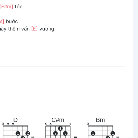
[F#m]
tóc
m]
bước
ày thêm vấn
[E]
vương
D
C#m
Bm
x
o
o
x
x
o
x
1
1
2
2
3
1
1