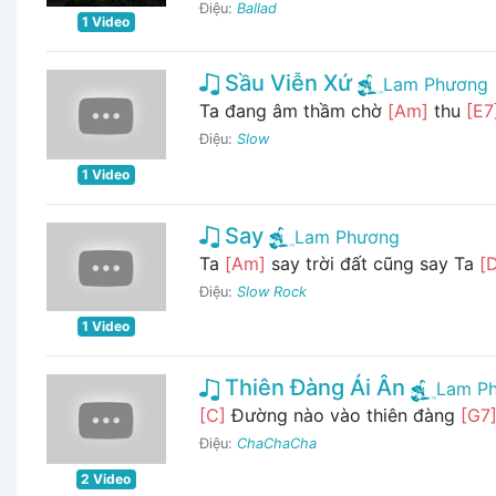
Điệu:
Ballad
1 Video
Sầu Viễn Xứ
Lam Phương
Ta đang âm thầm chờ
[Am]
thu
[E7
Điệu:
Slow
1 Video
Say
Lam Phương
Ta
[Am]
say trời đất cũng say Ta
[
Điệu:
Slow Rock
1 Video
Thiên Đàng Ái Ân
Lam P
[C]
Đường nào vào thiên đàng
[G7
Điệu:
ChaChaCha
2 Video