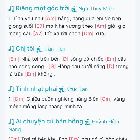
Riêng một góc trời
Ngô Thụy Miên
1. Tình yêu như
[Am]
nắng, nắng đưa em về bên
giòng suối
[E7]
mơ Nhẹ vương theo
[Am]
gió, gió
mang câu
[A7]
thề xa rời chốn
[Dm]
xưa ...
Chị tôi
Trần Tiến
[Em]
Nhà tôi trên bến
[D]
sông có chiếc
[Em]
cầu
nhỏ cong cong .
[G]
Hàng cau dưới nắng
[D]
trong
lá trầu
[Em]
không ...
Tình nhạt phai
Khúc Lan
1.
[Dm]
Chiều buồn nghiêng nắng Biển
[Gm]
vắng
mênh mông lang thang mình ta ...
Ai chuyện cũ bán hông
Huỳnh Hiền
Năng
[Em]
Trời ơi bên kia Hình
[Em]
như có gì bốc cháy