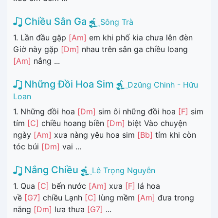
Chiều Sân Ga
Sông Trà
1. Lần đầu gặp
[Am]
em khi phố kia chưa lên đèn
Giờ này gặp
[Dm]
nhau trên sân ga chiều loang
[Am]
nắng ...
Những Đồi Hoa Sim
Dzũng Chinh - Hữu
Loan
1. Những đồi hoa
[Dm]
sim ôi những đồi hoa
[F]
sim
tím
[C]
chiều hoang biền
[Dm]
biệt Vào chuyện
ngày
[Am]
xưa nàng yêu hoa sim
[Bb]
tím khi còn
tóc búi
[Dm]
vai ...
Nắng Chiều
Lê Trọng Nguyễn
1. Qua
[C]
bến nước
[Am]
xưa
[F]
lá hoa
về
[G7]
chiều Lạnh
[C]
lùng mềm
[Am]
đưa trong
nắng
[Dm]
lưa thưa
[G7]
...