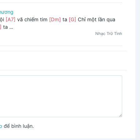
hương
vội
[A7]
vã chiếm tim
[Dm]
ta
[G]
Chỉ một lần qua
]
ta ...
Nhạc Trữ Tình
p
để bình luận.