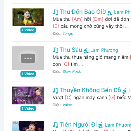
Thu Đến Bao Giờ
Lam Ph
Mùa thu
[Am]
hỡi
[Dm]
đời đã đón 
[E]
câu mong chờ cũng vậy thôi ...
1 Video
Điệu:
Tango
Thu Sầu
Lam Phương
Mùa thu thưa nắng gió mang niềm
con
[C]
tim ...
Điệu:
Slow Rock
1 Video
Thuyền Không Bến Đỗ
Vượt
[C]
ngàn mây xanh
[G]
biếc V
Điệu:
Valse
1 Video
Tiễn Người Đi
Lam Phươn