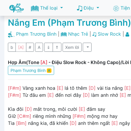
Thể loại
Điệu
Tiện
Nắng Em (Phạm Trương Bình)
Phạm Trương Bình
|
Nhạc Trẻ
|
Slow Rock
|
b
[A]
#
A
⇓
⇑
Xem lời
Hợp Âm(Tone
[A]
- Điệu Slow Rock - Không Capo)/Lời 
Phạm Trương Bình
A
[F#m]
Vàng xanh hoa
[E]
lá tô thêm
[D]
vài tia nắng
[E]
[F#m]
Từ đâu em
[E]
đến nơi đây
[D]
làm anh nhớ
[E]
m
Kìa đôi
[D]
mắt trong, môi cười
[E]
đắm say
Giữ
[C#m]
riêng mình những
[F#m]
mộng mơ hay
Tia
[Bm]
nắng kia, đã khiến
[D]
anh thêm ngất
[E]
ngây