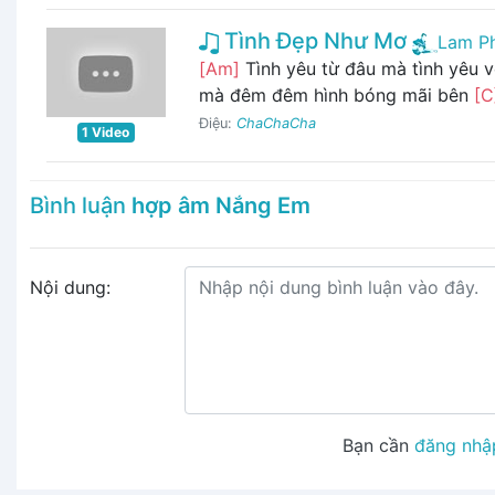
Tình Đẹp Như Mơ
Lam P
[Am]
Tình yêu từ đâu mà tình yêu 
mà đêm đêm hình bóng mãi bên
[C
Điệu:
ChaChaCha
1 Video
Bình luận
hợp âm Nắng Em
Nội dung:
Bạn cần
đăng nhậ