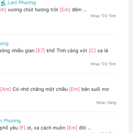
Lam Phương
Am]
vương chút hương trời
[Em]
đêm ...
Nhạc Trữ Tình
ương
ường nhiều gian
[E7]
khổ Tình càng xót
[C]
xa là
Nhạc Trữ Tình
[Am]
Có nhớ chăng một chiều
[Em]
bên suối mơ
Nhạc Vàng
m Phương
 phố yêu
[F]
ơi, xa cách muôn
[Em]
đời ...