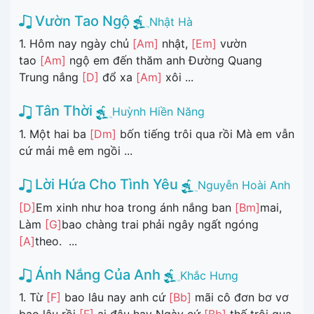
Vườn Tao Ngộ
Nhật Hà
1. Hôm nay ngày chủ
[Am]
nhật,
[Em]
vườn
tao
[Am]
ngộ em đến thăm anh Đường Quang
Trung nắng
[D]
đổ xa
[Am]
xôi ...
Tân Thời
Huỳnh Hiền Năng
1. Một hai ba
[Dm]
bốn tiếng trôi qua rồi Mà em vẫn
cứ mải mê em ngồi ...
Lời Hứa Cho Tình Yêu
Nguyễn Hoài Anh
[D]
Em xinh như hoa trong ánh nắng ban
[Bm]
mai,
Làm
[G]
bao chàng trai phải ngây ngất ngóng
[A]
theo. ...
Ánh Nắng Của Anh
Khắc Hưng
1. Từ
[F]
bao lâu nay anh cứ
[Bb]
mãi cô đơn bơ vơ