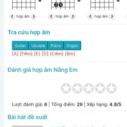
III
III
III
3
4
hợp âm
hợp âm
hợp âm
Tra cứu hợp âm
Guitar
Ukulele
Piano
Organ
[A]
[F#m]
[E]
[D]
[C#m]
[Bm]
Đánh giá hợp âm Nắng Em
Lượt đánh giá:
6
| Tổng điểm:
29
| Xếp hạng:
4.8/5
Bài hát đề xuất