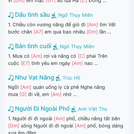
vì
[Dm]
em mặc
[G7]
áo lụa Hà
[C]
Đông ...
Dấu tình sầu
Ngô Thụy Miên
1. Chiều còn vương nắng để gió đi
[Am]
tìm Vết
bước chân
[A7]
em qua bao nhiêu
[Dm]
lần ...
Bản tình cuối
Ngô Thụy Miên
1. Mưa có
[Am]
rơi và nắng có
[C]
phai Trên
cuộc
[E7]
tình yêu em ngày
[Am]
nao ...
Như Vạt Nắng
Trúc Hồ
Ngồi
[Am]
quán uống ly cà phê Nghe nắng
mưa
[G]
đi về, em
[Am]
nhớ ...
Người Đi Ngoài Phố
Anh Việt Thu
1. Người đi đi ngoài
[Am]
phố, chiều nắng tắt bên
[Dm]
sông Người đi đi ngoài
[Am]
phố, bóng dáng
xưa êm đềm ...