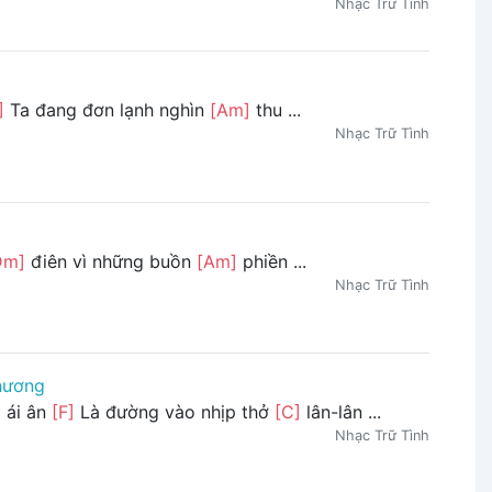
Nhạc Trữ Tình
]
Ta đang đơn lạnh nghìn
[Am]
thu ...
Nhạc Trữ Tình
Dm]
điên vì những buồn
[Am]
phiền ...
Nhạc Trữ Tình
hương
]
ái ân
[F]
Là đường vào nhịp thở
[C]
lân-lân ...
Nhạc Trữ Tình