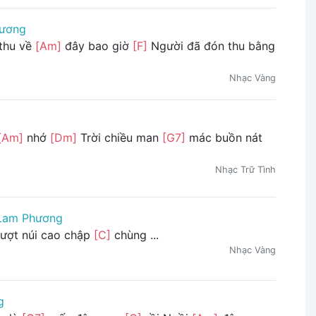
ương
thu về
[Am]
đây bao giờ
[F]
Người đã đón thu bằng
Nhạc Vàng
[Am]
nhớ
[Dm]
Trời chiều man
[G7]
mác buồn nát
Nhạc Trữ Tình
Lam Phương
ượt núi cao chập
[C]
chùng ...
Nhạc Vàng
g