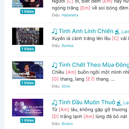
Người
[C]
ơi, biết đêm
[Em]
nay nữ
ngóng trăng
[Em]
về soi bóng đêm
1 Video
Điệu:
Habanera
Tình Anh Lính Chiến
La
Xuyên lá cành trăng lên lều
[C]
vải 
Điệu:
Rumba
1 Video
Tình Chết Theo Mùa Đôn
Chiều
[Am]
buồn ngồi một mình nh
[G]
thang, lang
[E7]
thang. ...
1 Video
Điệu:
Slow
Tình Đầu Muôn Thuở
La
Từ
[Am]
lâu, không gặp gỡ thương 
[D]
trắng lạnh
[Am]
lùng đã bỏ nát
1 Video
Điệu:
Bolero