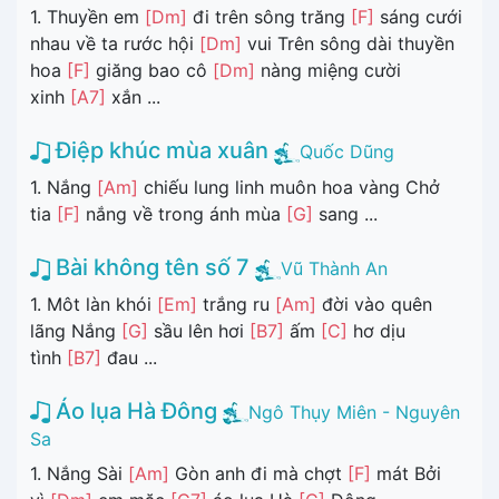
1. Thuyền em
[Dm]
đi trên sông trăng
[F]
sáng cưới
nhau về ta rước hội
[Dm]
vui Trên sông dài thuyền
hoa
[F]
giăng bao cô
[Dm]
nàng miệng cười
xinh
[A7]
xắn ...
Điệp khúc mùa xuân
Quốc Dũng
1. Nắng
[Am]
chiếu lung linh muôn hoa vàng Chở
tia
[F]
nắng về trong ánh mùa
[G]
sang ...
Bài không tên số 7
Vũ Thành An
1. Môt làn khói
[Em]
trắng ru
[Am]
đời vào quên
lãng Nắng
[G]
sầu lên hơi
[B7]
ấm
[C]
hơ dịu
tình
[B7]
đau ...
Áo lụa Hà Đông
Ngô Thụy Miên - Nguyên
Sa
1. Nắng Sài
[Am]
Gòn anh đi mà chợt
[F]
mát Bởi