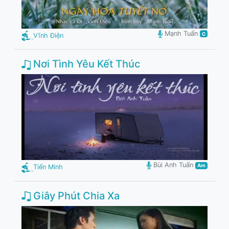
Mạnh Tuấn
C
Vĩnh Điện
Nơi Tình Yêu Kết Thúc
Bùi Anh Tuấn
Am
Tiến Minh
Giây Phút Chia Xa