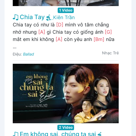
1 Video
Chia Tay
Kiên Trần
Chia tay có như là
[D]
mình vô tâm chẳng
nhớ nhung
[A]
gì Chia tay có giống ánh
[G]
mắt em khi không
[A]
còn yêu anh
[Bm]
nữa
...
Nhạc Trẻ
Điệu:
Ballad
2 Video
Em không sai, chúng ta sai