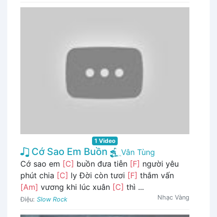
1 Video
Cớ Sao Em Buồn
Vân Tùng
Cớ sao em
[C]
buồn đưa tiễn
[F]
người yêu
phút chia
[C]
ly Đời còn tươi
[F]
thắm vấn
[Am]
vương khi lúc xuân
[C]
thì ...
Nhạc Vàng
Điệu:
Slow Rock