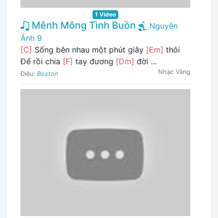
1 Video
Mênh Mông Tình Buồn
Nguyễn
Ánh 9
[C]
Sống bên nhau một phút giây
[Em]
thôi
Để rồi chia
[F]
tay đương
[Dm]
đời ...
Nhạc Vàng
Điệu:
Boston