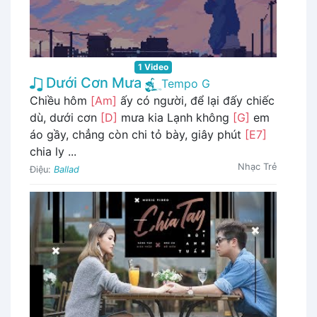
1 Video
Dưới Cơn Mưa
Tempo G
Chiều hôm
[Am]
ấy có người, để lại đấy chiếc
dù, dưới cơn
[D]
mưa kia Lạnh không
[G]
em
áo gầy, chẳng còn chi tỏ bày, giây phút
[E7]
chia ly ...
Nhạc Trẻ
Điệu:
Ballad