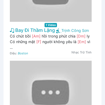
1 Video
Bay Đi Thầm Lặng
Trịnh Công Sơn
Có chút bồi
[Am]
hồi trong phút chia
[Dm]
ly
Có những mặt
[F]
người không yêu là
[Em]
vì
...
Nhạc Trữ Tình
Điệu:
Boston