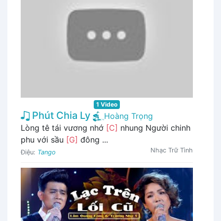
1 Video
Phút Chia Ly
Hoàng Trọng
Lòng tê tái vương nhớ
[C]
nhung Người chinh
phu với sầu
[G]
đông ...
Nhạc Trữ Tình
Điệu:
Tango