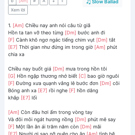
b
[Am]
#
A
⇓
⇑
Slow Ballad
Xem lời
1.
[Am]
Chiều nay anh nói câu từ giã
Hồn ta tan vỡ theo từng
[Dm]
bước anh đi
[F]
Cành khô ngơ ngác tiếng chim vụt
[Dm]
tắt
[E7]
Thời gian như đứng im trong giờ
[Am]
phút
chia xa
Chiều nay buốt giá
[Dm]
mưa trong hồn tôi
[G]
Hồn ngập thương nhớ biết
[C]
bao giờ nguôi
[F]
Đường xưa quạnh vắng lê bước đơn
[Dm]
côi
Bóng anh xa
[E7]
rồi nghe
[F]
hồn dâng
khắp
[E7]
lối
[Am]
Còn đâu hơi ấm trong vòng tay
Và đôi môi ngát hương nồng
[Dm]
phút mê say
[F]
Một lần ân ái trăm năm còn
[Dm]
mãi
[E7]
Người ơi sao nỡ quên cho ân
[Am]
tình bẽ