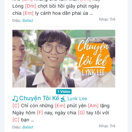
Lòng
[Dm]
chợt bồi hồi giây phút ngày
chia
[Em]
ly cánh hoa dần phai úa ...
Nhạc Trẻ
Điệu:
Ballad
1 Video
Chuyện Tôi Kể
Lynk Lee
[C]
Chỉ còn những
[Em]
phút yên
[Am]
lặng
Ngày hôm
[F]
nay, ngày chia
[G]
tay tôi với
[C]
bạn ...
Nhạc Trẻ
Điệu:
Ballad