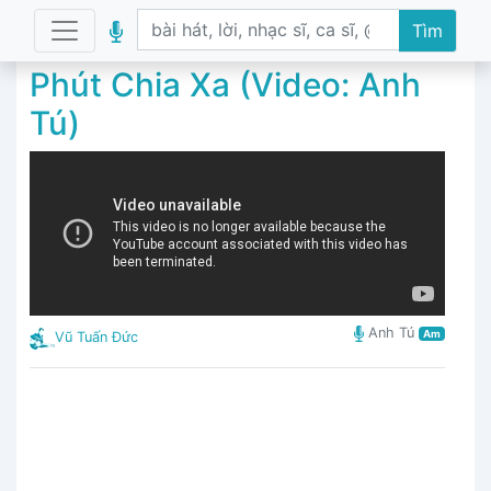
Tìm
Phút Chia Xa (Video: Anh
Tú)
Anh Tú
Am
Vũ Tuấn Đức