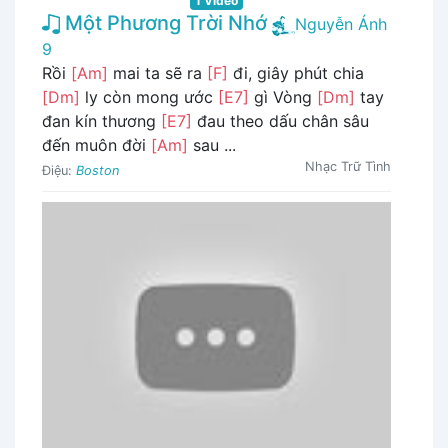
1 Video
Một Phương Trời Nhớ
Nguyễn Ánh
9
Rồi
[Am]
mai ta sẽ ra
[F]
đi, giây phút chia
[Dm]
ly còn mong ước
[E7]
gì Vòng
[Dm]
tay
đan kín thương
[E7]
đau theo dấu chân sâu
đến muôn đời
[Am]
sau ...
Nhạc Trữ Tình
Điệu:
Boston