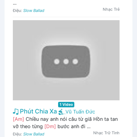
...
Nhạc Trẻ
Điệu:
Slow Ballad
1 Video
Phút Chia Xa
Vũ Tuấn Đức
[Am]
Chiều nay anh nói câu từ giã Hồn ta tan
vỡ theo từng
[Dm]
bước anh đi ...
Nhạc Trữ Tình
Điệu:
Slow Ballad