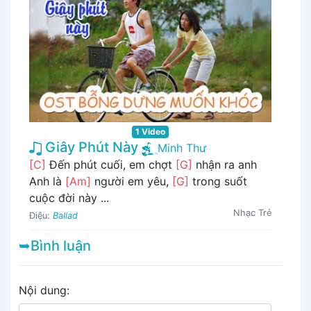
1 Video
Giây Phút Này
Minh Thư
[C]
Đến phút cuối, em chợt
[G]
nhận ra anh
Anh là
[Am]
người em yêu,
[G]
trong suốt
cuộc đời này ...
Nhạc Trẻ
Điệu:
Ballad
➥Bình luận
Nội dung: