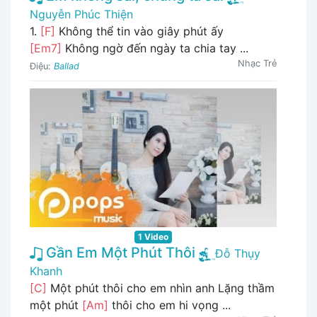
Nguyễn Phúc Thiện
1.
[F]
Không thể tin vào giây phút ấy
[Em7]
Không ngờ đến ngày ta chia tay ...
Nhạc Trẻ
Điệu:
Ballad
1 Video
Gần Em Một Phút Thôi
Đỗ Thụy
Khanh
[C]
Một phút thôi cho em nhìn anh Lặng thầm
một phút
[Am]
thôi cho em hi vọng ...