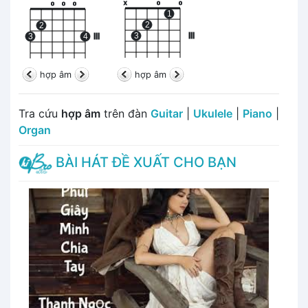
x
o
o
o
o
o
1
2
2
3
III
3
4
III
hợp âm
hợp âm
Tra cứu
hợp âm
trên đàn
Guitar
|
Ukulele
|
Piano
|
Organ
BÀI HÁT ĐỀ XUẤT CHO BẠN