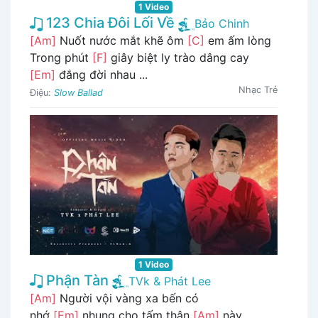
1 Video
123 Chia Đôi Lối Về
Bảo Chinh
[Am]
Nuốt nước mắt khẽ ôm
[C]
em ấm lòng
Trong phút
[F]
giây biệt ly trào dâng cay
[Em]
đắng đời nhau ...
Nhạc Trẻ
Điệu:
Slow Ballad
1 Video
Phận Tàn
TVk & Phát Lee
[Am]
Người vội vàng xa bến có
nhớ
[Em]
nhung cho tấm thân
[Am]
này