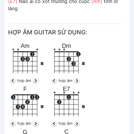
[E7]
Nào ai có xót thương cho cuộc
[Am]
tình lỡ
làng
HỢP ÂM GUITAR SỬ DỤNG:
Am
Dm
x
o
o
x
o
o
1
1
2
3
2
III
3
III
hợp âm
hợp âm
F
E7
o
o
o
o
1
1
1
1
2
2
3
4
III
III
hợp âm
hợp âm
C
G