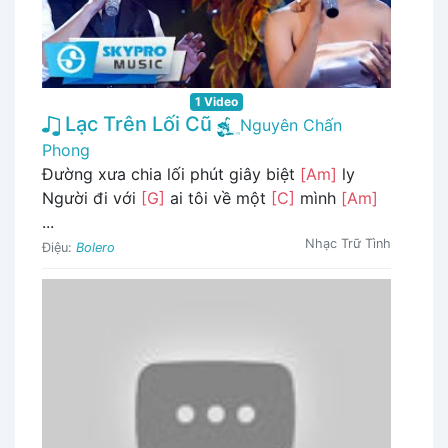
1 Video
Lạc Trên Lối Cũ
Nguyên Chấn
Phong
Đường xưa chia lối phút giây biệt
[Am]
ly
Người đi với
[G]
ai tôi về một
[C]
mình
[Am]
...
Nhạc Trữ Tình
Điệu:
Bolero