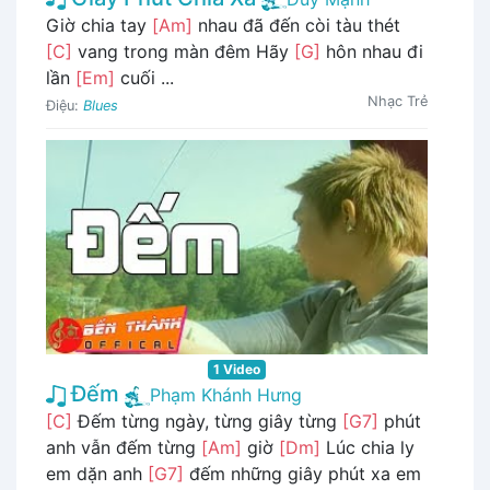
Giờ chia tay
[Am]
nhau đã đến còi tàu thét
[C]
vang trong màn đêm Hãy
[G]
hôn nhau đi
lần
[Em]
cuối ...
Nhạc Trẻ
Điệu:
Blues
1 Video
Đếm
Phạm Khánh Hưng
[C]
Đếm từng ngày, từng giây từng
[G7]
phút
anh vẫn đếm từng
[Am]
giờ
[Dm]
Lúc chia ly
em dặn anh
[G7]
đếm những giây phút xa em