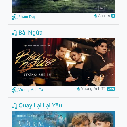
Anh Tú
B
Phạm Duy
Bài Ngửa
Vương Anh Tú
C#m
Vương Anh Tú
Quay Lại Lại Yêu