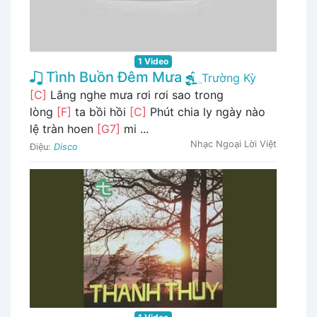
1 Video
Tình Buồn Đêm Mưa
Trường Kỳ
[C]
Lắng nghe mưa rơi rơi sao trong
lòng
[F]
ta bồi hồi
[C]
Phút chia ly ngày nào
lệ tràn hoen
[G7]
mi ...
Nhạc Ngoại Lời Việt
Điệu:
Disco