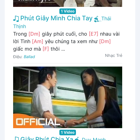
1 Video
Phút Giây Mình Chia Tay
Thái
Thịnh
Trong
[Dm]
giây phút cuối, cho
[E7]
nhau vài
lời Tình
[Am]
yêu chúng ta xem như
[Dm]
giấc mơ mà
[F]
thôi ...
Nhạc Trẻ
Điệu:
Ballad
1 Video
Giây Phút Chia Xa
Duy Mạnh