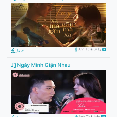
Anh Tú & Ly Ly
B
LyLy
Ngày Mình Giận Nhau
Anh Tú & Lyly
Bb