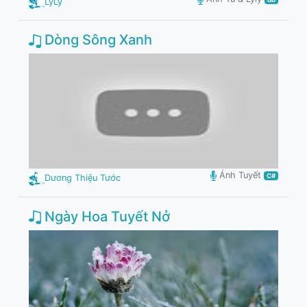
LyLy
Dòng Sông Xanh
Ánh Tuyết
C#
Dương Thiệu Tước
Ngày Hoa Tuyết Nở