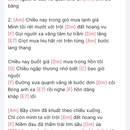
bàng
2.
[Am]
Chiều nay trong gió mưa lạnh giá
Mình tôi rét mướt với trời
[Dm]
đất hoang vu
[F]
Gọi người xa vắng tâm tư trầm
[Dm]
lắng
[E7]
Giọt mưa hiu hắt rơi trên từng
[Am]
bước
lang thang
Chiều nay buốt giá
[Dm]
mưa trong hồn tôi
[G]
Chiều ngập thương nhớ biết
[C]
bao giờ
nguôi
[F]
Đường xưa quạnh vắng lê bước đơn
[Dm]
côi
Bóng anh xa
[E7]
rồi nghe
[F]
hồn dâng
khắp
[E7]
lối
[Am]
Bầy chim đã khuất theo chiều xuống
Chỉ còn mình ta với trời
[Dm]
đất hoang vu
[F]
Niềm đau đã thấm trái tim sầu
[Dm]
úa