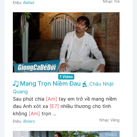
Nhạc Trẻ
Điệu:
Ballad
1 Video
Mang Trọn Niềm Đau
Châu Nhật
Quang
Sau phút chia
[Am]
tay em trở về mang niềm
đau Anh xót xa
[E7]
nhiều thương cho tình
không
[Am]
trọn ...
Nhạc Vàng
Điệu:
Bolero