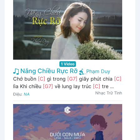
1 Video
Nắng Chiều Rực Rỡ
Phạm Duy
Chớ buồn
[C]
gì trong
[G7]
giây phút chia
[C]
lìa Khi chiều
[G7]
về lung lay trúc
[C]
tre ...
Nhạc Trữ Tình
Điệu:
NA