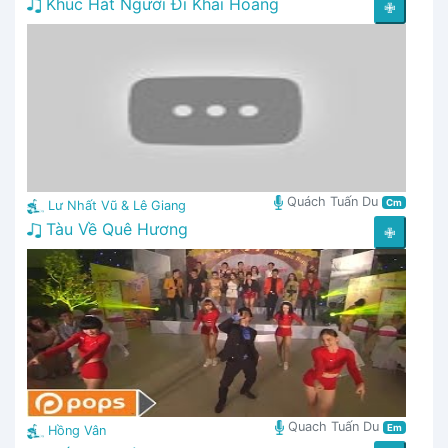
Khúc Hát Người Đi Khai Hoang
✙
Quách Tuấn Du
Cm
Lư Nhất Vũ & Lê Giang
Tàu Về Quê Hương
✙
Quach Tuấn Du
Em
Hồng Vân