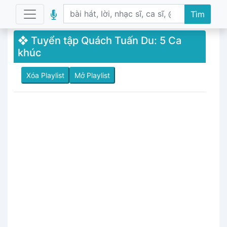
Tìm
❖ Tuyển tập Quách Tuấn Du: 5 Ca
khúc
Xóa Playlist
Mở Playlist