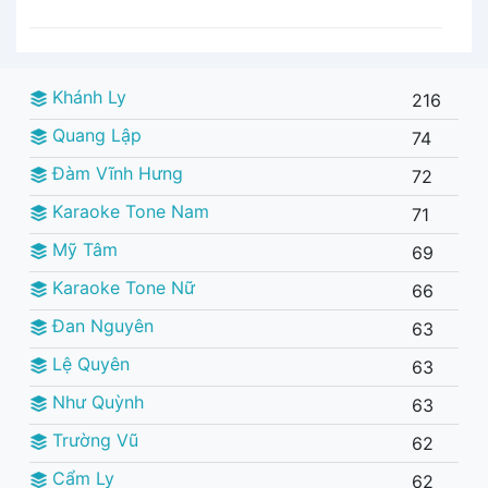
Khánh Ly
216
Quang Lập
74
Đàm Vĩnh Hưng
72
Karaoke Tone Nam
71
Mỹ Tâm
69
Karaoke Tone Nữ
66
Đan Nguyên
63
Lệ Quyên
63
Như Quỳnh
63
Trường Vũ
62
Cẩm Ly
62