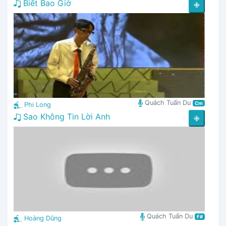
Biết Bao Giờ
✙
Quách Tuấn Du
Cm
Phi Long
Sao Không Tin Lời Anh
✙
Quách Tuấn Du
F#
Hoàng Dũng