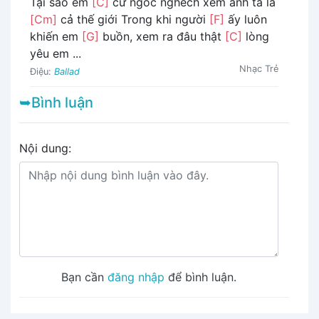
Tại sao em
[C]
cứ ngốc nghếch xem anh ta là
[Cm]
cả thế giới Trong khi người
[F]
ấy luôn
khiến em
[G]
buồn, xem ra đâu thật
[C]
lòng
yêu em ...
Nhạc Trẻ
Điệu:
Ballad
➥Bình luận
Nội dung:
Bạn cần
đăng nhập
để bình luận.