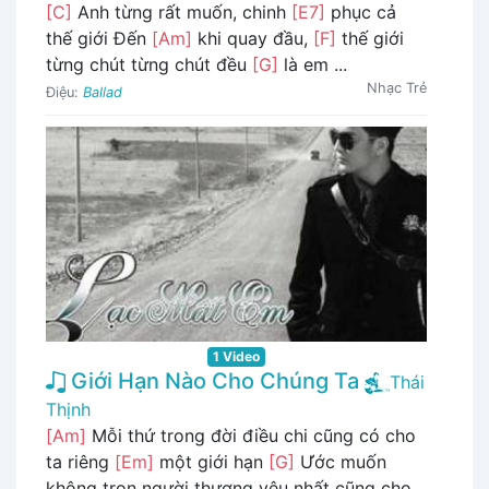
[C]
Anh từng rất muốn, chinh
[E7]
phục cả
thế giới Đến
[Am]
khi quay đầu,
[F]
thế giới
từng chút từng chút đều
[G]
là em ...
Nhạc Trẻ
Điệu:
Ballad
1 Video
Giới Hạn Nào Cho Chúng Ta
Thái
Thịnh
[Am]
Mỗi thứ trong đời điều chi cũng có cho
ta riêng
[Em]
một giới hạn
[G]
Ước muốn
không trọn người thương yêu nhất cũng cho