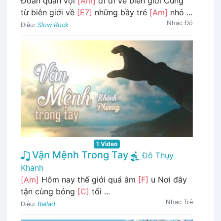
Đoàn quân vội
[Am]
đi đi về biên giới Cũng
từ biên giới về
[E7]
những bầy trẻ
[Am]
nhỏ ...
Nhạc Đỏ
Điệu:
Slow Rock
1 Video
Vận Mệnh Trong Tay
Đỗ Thụy
Khanh
[Am]
Hôm nay thế giới quá âm
[F]
u Nơi đây
tận cùng bóng
[C]
tối ...
Nhạc Trẻ
Điệu:
Ballad