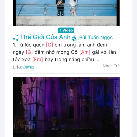
1 Video
Thế Giới Của Anh
Bùi Tuấn Ngọc
1. Từ lúc quen
[C]
em trong làm anh đêm
ngày
[G]
đêm nhớ mong Cô
[Am]
gái với làn
tóc xoã
[Em]
bay trong nắng chiều ...
Nhạc Trẻ
Điệu:
Ballad