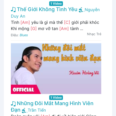
1 Video
Thế Giới Không Tình Yêu
Nguyễn
Duy An
Tình
[Am]
yêu là gì mà thế
[C]
giới phải khóc
Khi mộng
[G]
mơ vỡ tan
[Am]
tành ...
Nhạc Trẻ
Điệu:
Blues
1 Video
Những Đôi Mắt Mang Hình Viên
Đạn
Trần Tiến