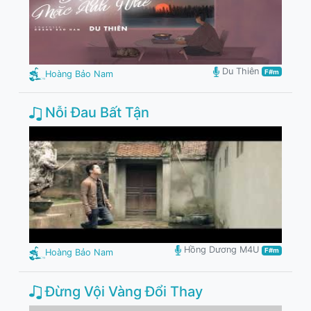
Du Thiên
F#m
Hoàng Bảo Nam
Nỗi Đau Bất Tận
Hồng Dương M4U
F#m
Hoàng Bảo Nam
Đừng Vội Vàng Đổi Thay