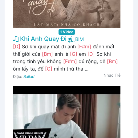
1 Video
Khi Anh Quay Đi
BIM
[D]
Sợ khi quay mặt đi anh
[F#m]
đánh mất
thế giới của
[Bm]
anh là
[G]
em
[D]
Sợ khi
trong tình yêu không
[F#m]
đủ rộng, để
[Bm]
ôm lấy ta, để
[G]
mình thứ tha ...
Nhạc Trẻ
Điệu:
Ballad