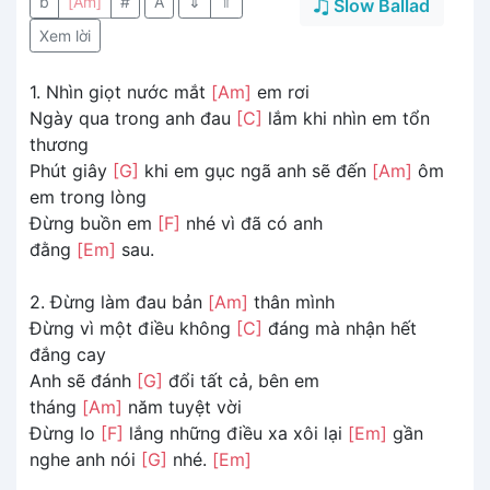
b
[Am]
#
A
⇓
⇑
Slow Ballad
Xem lời
1. Nhìn giọt nước mắt
[Am]
em rơi
Ngày qua trong anh đau
[C]
lắm khi nhìn em tổn
thương
Phút giây
[G]
khi em gục ngã anh sẽ đến
[Am]
ôm
em trong lòng
Đừng buồn em
[F]
nhé vì đã có anh
đằng
[Em]
sau.
2. Đừng làm đau bản
[Am]
thân mình
Đừng vì một điều không
[C]
đáng mà nhận hết
đắng cay
Anh sẽ đánh
[G]
đổi tất cả, bên em
tháng
[Am]
năm tuyệt vời
Đừng lo
[F]
lắng những điều xa xôi lại
[Em]
gần
nghe anh nói
[G]
nhé.
[Em]