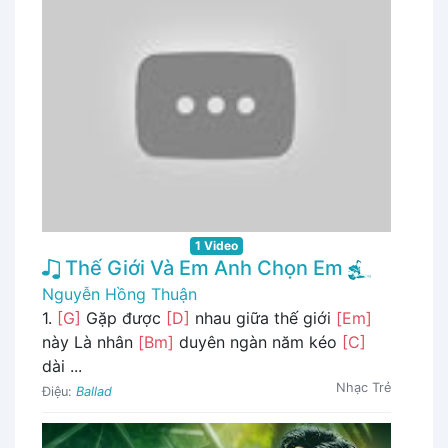
1 Video
Thế Giới Và Em Anh Chọn Em
Nguyễn Hồng Thuận
1.
[G]
Gặp được
[D]
nhau giữa thế giới
[Em]
này Là nhân
[Bm]
duyên ngàn năm kéo
[C]
dài ...
Nhạc Trẻ
Điệu:
Ballad