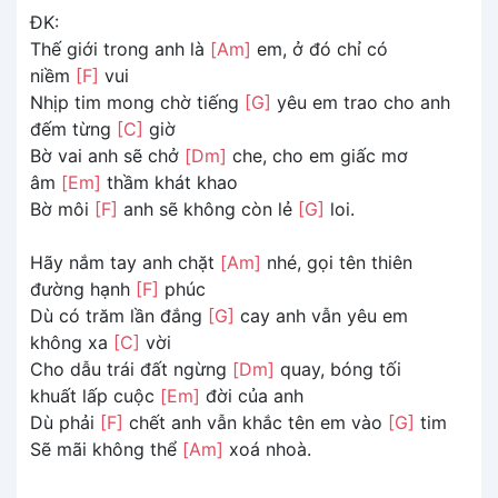
ĐK:
Thế giới trong anh là
[Am]
em, ở đó chỉ có
niềm
[F]
vui
Nhịp tim mong chờ tiếng
[G]
yêu em trao cho anh
đếm từng
[C]
giờ
Bờ vai anh sẽ chở
[Dm]
che, cho em giấc mơ
âm
[Em]
thầm khát khao
Bờ môi
[F]
anh sẽ không còn lẻ
[G]
loi.
Hãy nắm tay anh chặt
[Am]
nhé, gọi tên thiên
đường hạnh
[F]
phúc
Dù có trăm lần đắng
[G]
cay anh vẫn yêu em
không xa
[C]
vời
Cho dẫu trái đất ngừng
[Dm]
quay, bóng tối
khuất lấp cuộc
[Em]
đời của anh
Dù phải
[F]
chết anh vẫn khắc tên em vào
[G]
tim
Sẽ mãi không thể
[Am]
xoá nhoà.