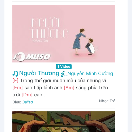
1 Video
Người Thương
Nguyễn Minh Cường
[F]
Trong thế giới muôn màu của những vì
[Em]
sao Lấp lánh ánh
[Am]
sáng phía trên
trời
[Dm]
cao ...
Nhạc Trẻ
Điệu:
Ballad