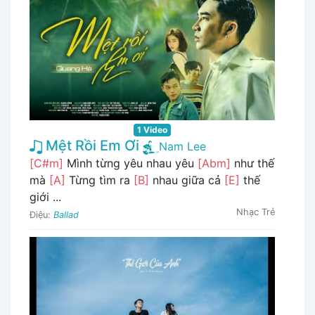
1 Video
Mệt Rồi Em Ơi
Nam Lee
[C#m]
Mình từng yêu nhau yêu
[Abm]
như thế
mà
[A]
Từng tìm ra
[B]
nhau giữa cả
[E]
thế
giới ...
Nhạc Trẻ
Điệu:
Ballad