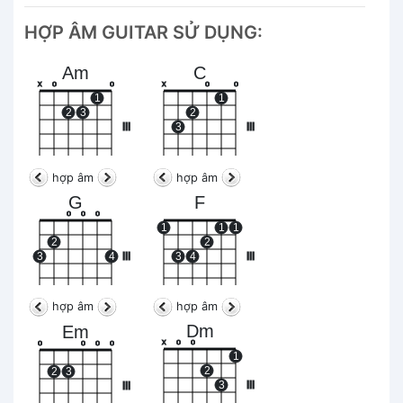
HỢP ÂM GUITAR SỬ DỤNG:
Am
C
x
o
o
x
o
o
1
1
2
3
2
III
3
III
hợp âm
hợp âm
G
F
o
o
o
1
1
1
2
2
3
4
III
3
4
III
hợp âm
hợp âm
Dm
Em
x
o
o
o
o
o
o
1
2
2
3
3
III
III