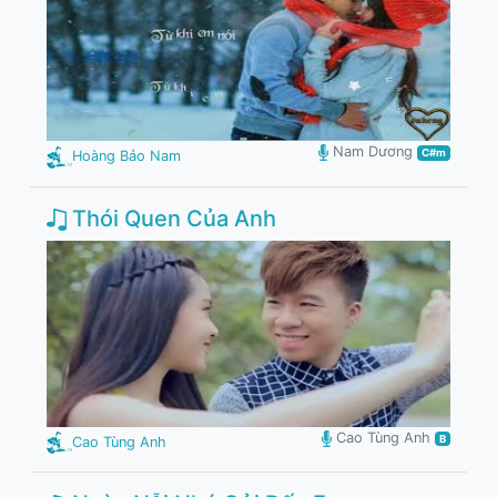
Nam Dương
C#m
Hoàng Bảo Nam
Thói Quen Của Anh
Cao Tùng Anh
B
Cao Tùng Anh