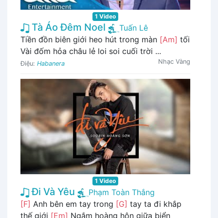
1 Video
Tà Áo Đêm Noel
Tuấn Lê
Tiền đồn biên giới heo hút trong màn
[Am]
tối
Vài đốm hỏa châu lẻ loi soi cuối trời ...
Nhạc Vàng
Điệu:
Habanera
1 Video
Đi Và Yêu
Phạm Toàn Thắng
[F]
Anh bên em tay trong
[G]
tay ta đi khắp
thế giới
[Em]
Ngắm hoàng hôn giữa biển