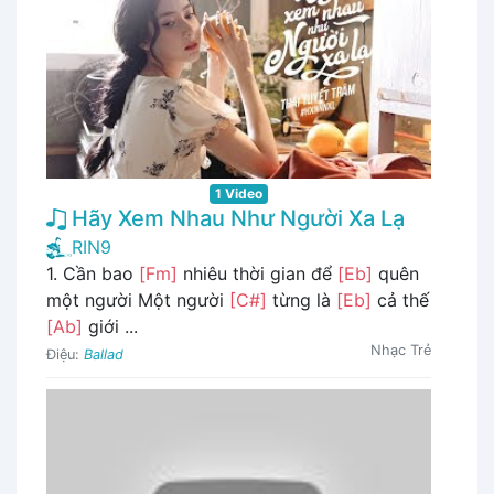
1 Video
Hãy Xem Nhau Như Người Xa Lạ
RIN9
1. Cần bao
[Fm]
nhiêu thời gian để
[Eb]
quên
một người Một người
[C#]
từng là
[Eb]
cả thế
[Ab]
giới ...
Nhạc Trẻ
Điệu:
Ballad