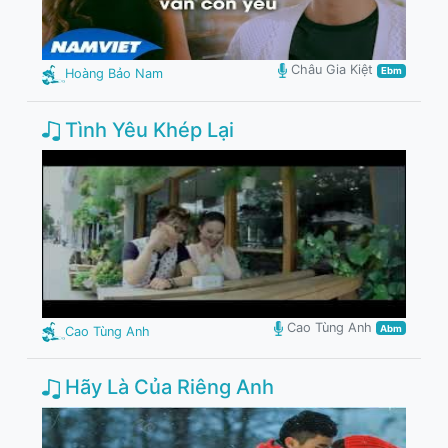
Châu Gia Kiệt
Ebm
Hoàng Bảo Nam
Tình Yêu Khép Lại
Cao Tùng Anh
Abm
Cao Tùng Anh
Hãy Là Của Riêng Anh