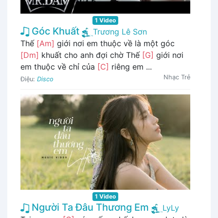
1 Video
Góc Khuất
Trương Lê Sơn
Thế
[Am]
giới nơi em thuộc về là một góc
[Dm]
khuất cho anh đợi chờ Thế
[G]
giới nơi
em thuộc về chỉ của
[C]
riêng em ...
Nhạc Trẻ
Điệu:
Disco
1 Video
Người Ta Đâu Thương Em
LyLy