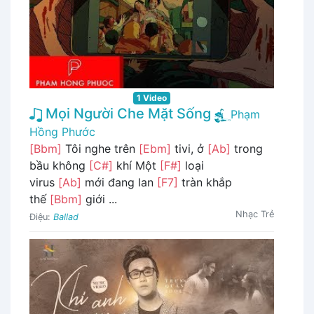
1 Video
Mọi Người Che Mặt Sống
Phạm
Hồng Phước
[Bbm]
Tôi nghe trên
[Ebm]
tivi, ở
[Ab]
trong
bầu không
[C#]
khí Một
[F#]
loại
virus
[Ab]
mới đang lan
[F7]
tràn khắp
thế
[Bbm]
giới ...
Nhạc Trẻ
Điệu:
Ballad