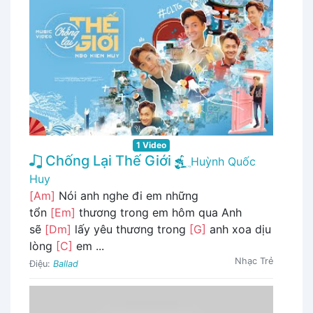
1 Video
Chống Lại Thế Giới
Huỳnh Quốc
Huy
[Am]
Nói anh nghe đi em những
tổn
[Em]
thương trong em hôm qua Anh
sẽ
[Dm]
lấy yêu thương trong
[G]
anh xoa dịu
lòng
[C]
em ...
Nhạc Trẻ
Điệu:
Ballad