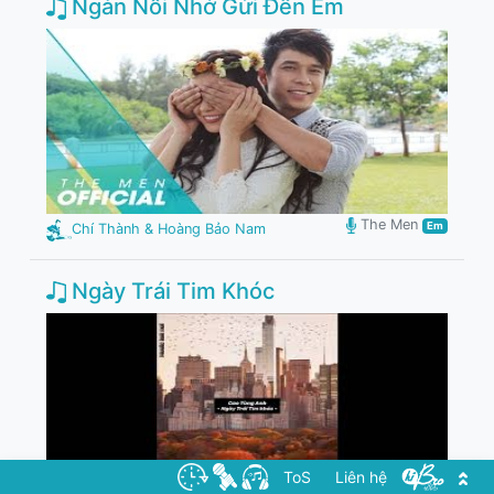
Ngàn Nỗi Nhớ Gửi Đến Em
The Men
Em
Chí Thành & Hoàng Bảo Nam
Ngày Trái Tim Khóc
ToS
Liên hệ