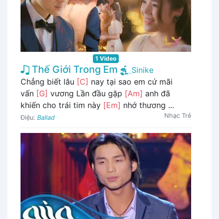
1 Video
Thế Giới Trong Em
Sinike
Chẳng biết lâu
[C]
nay tại sao em cứ mãi
vấn
[G]
vương Lần đầu gặp
[Am]
anh đã
khiến cho trái tim này
[Em]
nhớ thương ...
Nhạc Trẻ
Điệu:
Ballad