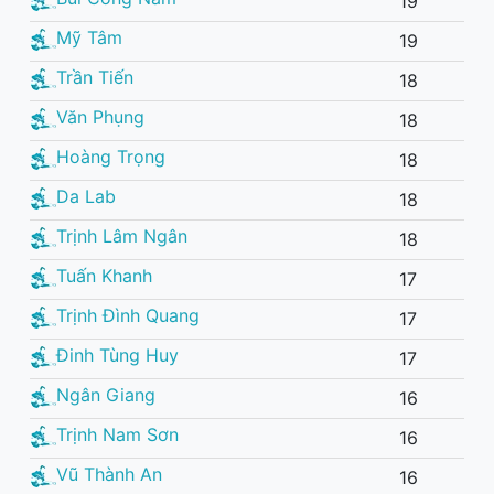
19
Mỹ Tâm
19
Trần Tiến
18
Văn Phụng
18
Hoàng Trọng
18
Da Lab
18
Trịnh Lâm Ngân
18
Tuấn Khanh
17
Trịnh Đình Quang
17
Đinh Tùng Huy
17
Ngân Giang
16
Trịnh Nam Sơn
16
Vũ Thành An
16