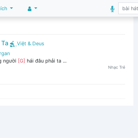
 ích
 Ta
Việt & Deus
rgan
g người
[G]
hái đâu phải ta ...
Nhạc Trẻ