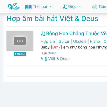
Thể loại
Điệu
Tiện
Hợp âm bài hát Việt & Deus
Bông Hoa Chẳng Thuộc Về
Hợp âm
|
Guitar
|
Ukulele
|
Piano
|
O
Baby
[Dm7]
em như bông hoa Nhưn
Điệu
Ballad
1 Video
⤷
Việt & Deus