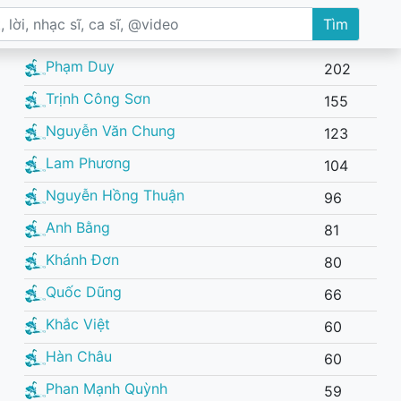
Tìm
Phạm Duy
202
Trịnh Công Sơn
155
Nguyễn Văn Chung
123
Lam Phương
104
Nguyễn Hồng Thuận
96
Anh Bằng
81
Khánh Đơn
80
Quốc Dũng
66
Khắc Việt
60
Hàn Châu
60
Phan Mạnh Quỳnh
59