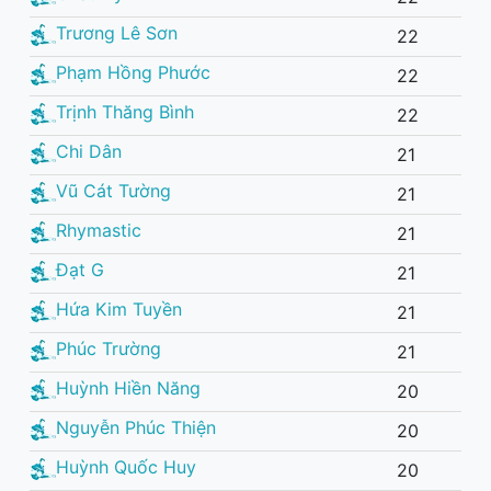
Trương Lê Sơn
22
Phạm Hồng Phước
22
Trịnh Thăng Bình
22
Chi Dân
21
Vũ Cát Tường
21
Rhymastic
21
Đạt G
21
Hứa Kim Tuyền
21
Phúc Trường
21
Huỳnh Hiền Năng
20
Nguyễn Phúc Thiện
20
Huỳnh Quốc Huy
20