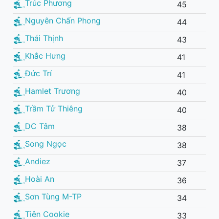
Trúc Phương
45
Nguyên Chấn Phong
44
Thái Thịnh
43
Khắc Hưng
41
Đức Trí
41
Hamlet Trương
40
Trầm Tử Thiêng
40
DC Tâm
38
Song Ngọc
38
Andiez
37
Hoài An
36
Sơn Tùng M-TP
34
Tiên Cookie
33