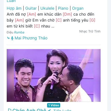
Luân
Hợp âm
|
Guitar
|
Ukulele
|
Piano
|
Organ
Anh đã nợ
[Am]
em khúc dân
[Dm]
ca cho đến
bây
[Am]
giờ Em vẫn chờ
[C]
anh tiếng yêu
[G]
em từ khi biết
[C]
nhau ...
Nhạc Trữ Tình
Điệu
Rumba
⤷
Mai Phương Thảo
1 Video
Chán Anh Ghê
Tiến Luân