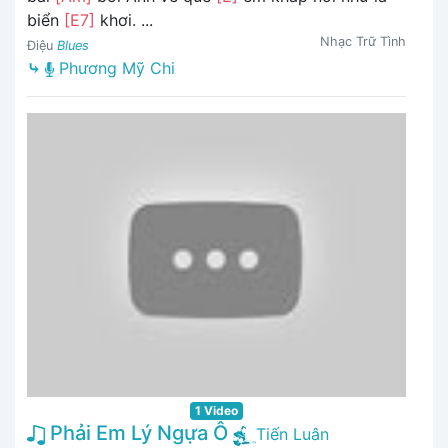
biển
[E7]
khơi. ...
Nhạc Trữ Tình
Điệu
Blues
⤷
Phương Mỹ Chi
1 Video
Phải Em Lý Ngựa Ô
Tiến Luân