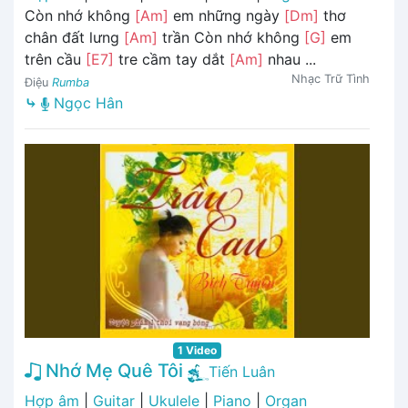
Còn nhớ không
[Am]
em những ngày
[Dm]
thơ
chân đất lưng
[Am]
trần Còn nhớ không
[G]
em
trên cầu
[E7]
tre cầm tay dắt
[Am]
nhau ...
Nhạc Trữ Tình
Điệu
Rumba
⤷
Ngọc Hân
1 Video
Nhớ Mẹ Quê Tôi
Tiến Luân
Hợp âm
|
Guitar
|
Ukulele
|
Piano
|
Organ