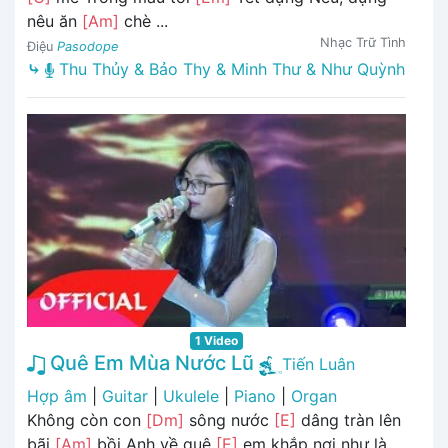
nêu ăn
[Am]
chè ...
Nhạc Trữ Tình
Điệu
Pasodope
⤷
Thu Thủy & Bảo Thy & Minh Thư & Như Quỳnh
1 Video
Quê Em Mùa Nước Lũ
Tiến Luân
Hợp âm
|
Guitar
|
Ukulele
|
Piano
|
Organ
Không còn con
[Dm]
sông nước
[E]
dâng tràn lên
bãi
[Am]
bồi Anh về quê
[E]
em khắp nơi như là