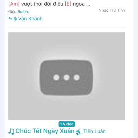
[Am]
vượt thói đời điêu
[E]
ngoa ...
Nhạc Trữ Tình
Điệu
Bolero
⤷
Vân Khánh
1 Video
Chúc Tết Ngày Xuân
Tiến Luân