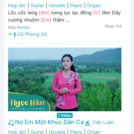
Hợp âm
|
Guitar
|
Ukulele
|
Piano
|
Organ
Lốc cốc leng
[Am]
keng lục lạc đồng
[C]
đen Dây
cương nhuộm
[Em]
thắm ...
Nhạc Trẻ
Điệu
Rumba
⤷
Vũ Phong Vũ
1 Video
Nợ Em Một Khúc Dân Ca
Tiến Luân
Hợp âm
|
Guitar
|
Ukulele
|
Piano
|
Organ