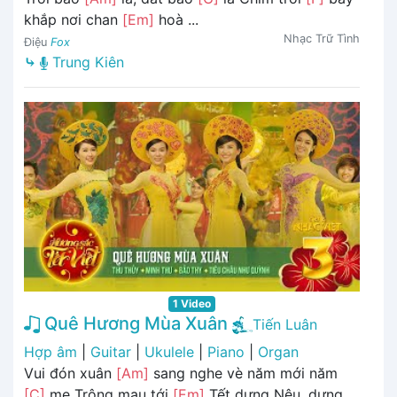
khắp nơi chan
[Em]
hoà ...
Nhạc Trữ Tình
Điệu
Fox
⤷
Trung Kiên
1 Video
Quê Hương Mùa Xuân
Tiến Luân
Hợp âm
|
Guitar
|
Ukulele
|
Piano
|
Organ
Vui đón xuân
[Am]
sang nghe vè năm mới năm
[C]
me Trông mau tới
[Em]
Tết dựng Nêu, dựng