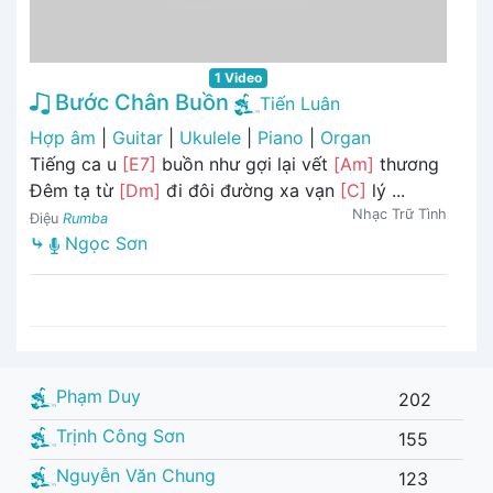
1 Video
Bước Chân Buồn
Tiến Luân
Hợp âm
|
Guitar
|
Ukulele
|
Piano
|
Organ
Tiếng ca u
[E7]
buồn như gợi lại vết
[Am]
thương
Đêm tạ từ
[Dm]
đi đôi đường xa vạn
[C]
lý ...
Nhạc Trữ Tình
Điệu
Rumba
⤷
Ngọc Sơn
Phạm Duy
202
Trịnh Công Sơn
155
Nguyễn Văn Chung
123