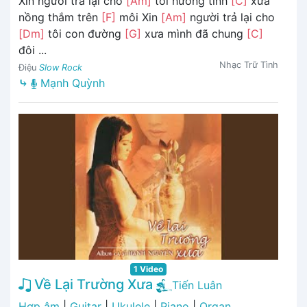
Xin người trả lại cho
[Am]
tôi hương tình
[C]
xưa
nồng thắm trên
[F]
môi Xin
[Am]
người trả lại cho
[Dm]
tôi con đường
[G]
xưa mình đã chung
[C]
đôi ...
Nhạc Trữ Tình
Điệu
Slow Rock
⤷
Mạnh Quỳnh
1 Video
Về Lại Trường Xưa
Tiến Luân
Hợp âm
|
Guitar
|
Ukulele
|
Piano
|
Organ