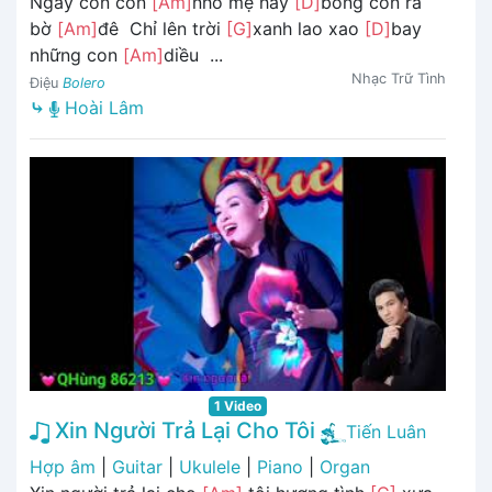
Ngày con còn
[Am]
nhỏ mẹ hay
[D]
bồng con ra
bờ
[Am]
đê Chỉ lên trời
[G]
xanh lao xao
[D]
bay
những con
[Am]
diều ...
Nhạc Trữ Tình
Điệu
Bolero
⤷
Hoài Lâm
1 Video
Xin Người Trả Lại Cho Tôi
Tiến Luân
Hợp âm
|
Guitar
|
Ukulele
|
Piano
|
Organ