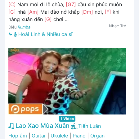
[C]
Năm mới đi lễ chùa,
[G7]
cầu xin phúc muôn
[C]
nhà
[Am]
Mai đào nở khắp
[Dm]
nơi,
[F]
khi
nàng xuân đến
[G]
chơi ...
Nhạc Trẻ
Điệu
Rumba
⤷
Hoài Linh & Nhiều ca sĩ
1 Video
Lao Xao Mùa Xuân
Tiến Luân
Hợp âm
|
Guitar
|
Ukulele
|
Piano
|
Organ