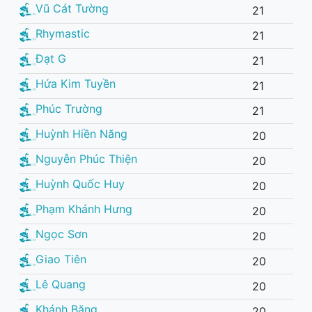
Vũ Cát Tường
21
Rhymastic
21
Đạt G
21
Hứa Kim Tuyền
21
Phúc Trường
21
Huỳnh Hiền Năng
20
Nguyễn Phúc Thiện
20
Huỳnh Quốc Huy
20
Phạm Khánh Hưng
20
Ngọc Sơn
20
Giao Tiên
20
Lê Quang
20
Khánh Băng
20