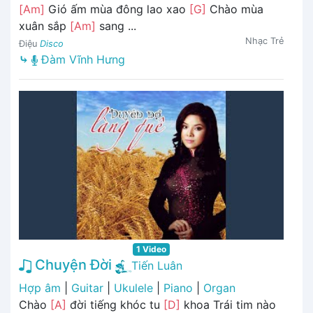
[Am]
Gió ấm mùa đông lao xao
[G]
Chào mùa
xuân sắp
[Am]
sang ...
Nhạc Trẻ
Điệu
Disco
⤷
Đàm Vĩnh Hưng
1 Video
Chuyện Đời
Tiến Luân
Hợp âm
|
Guitar
|
Ukulele
|
Piano
|
Organ
Chào
[A]
đời tiếng khóc tu
[D]
khoa Trái tim nào