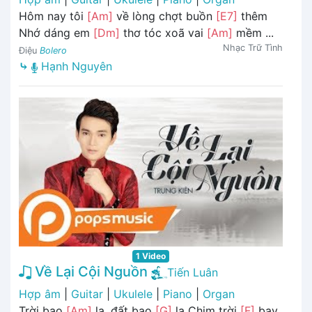
Hôm nay tôi
[Am]
về lòng chợt buồn
[E7]
thêm
Nhớ dáng em
[Dm]
thơ tóc xoã vai
[Am]
mềm ...
Nhạc Trữ Tình
Điệu
Bolero
⤷
Hạnh Nguyên
1 Video
Về Lại Cội Nguồn
Tiến Luân
Hợp âm
|
Guitar
|
Ukulele
|
Piano
|
Organ
Trời bao
[Am]
la, đất bao
[G]
la Chim trời
[F]
bay