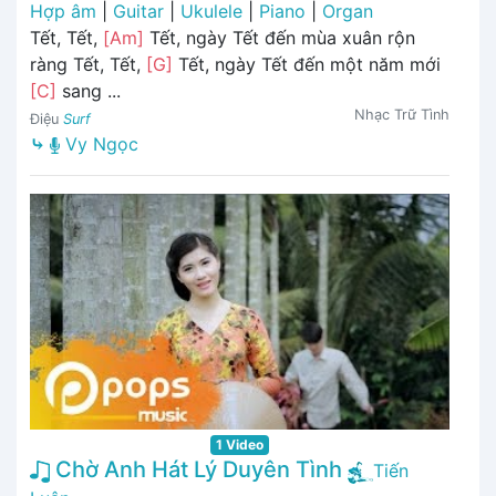
Hợp âm
|
Guitar
|
Ukulele
|
Piano
|
Organ
Tết, Tết,
[Am]
Tết, ngày Tết đến mùa xuân rộn
ràng Tết, Tết,
[G]
Tết, ngày Tết đến một năm mới
[C]
sang ...
Nhạc Trữ Tình
Điệu
Surf
⤷
Vy Ngọc
1 Video
Chờ Anh Hát Lý Duyên Tình
Tiến