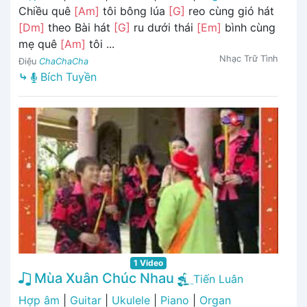
Chiều quê
[Am]
tôi bông lúa
[G]
reo cùng gió hát
[Dm]
theo Bài hát
[G]
ru dưới thái
[Em]
bình cùng
mẹ quê
[Am]
tôi ...
Nhạc Trữ Tình
Điệu
ChaChaCha
⤷
Bích Tuyền
1 Video
Mùa Xuân Chúc Nhau
Tiến Luân
Hợp âm
|
Guitar
|
Ukulele
|
Piano
|
Organ