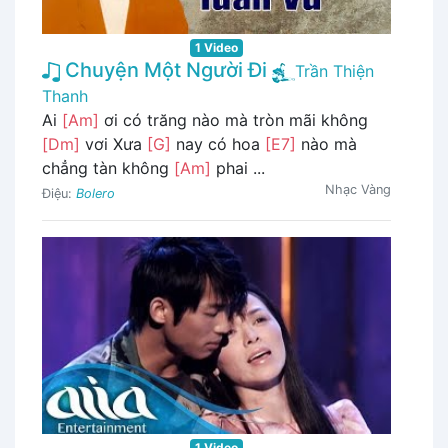
1 Video
Chuyện Một Người Đi
Trần Thiện
Thanh
Ai
[Am]
ơi có trăng nào mà tròn mãi không
[Dm]
vơi Xưa
[G]
nay có hoa
[E7]
nào mà
chẳng tàn không
[Am]
phai ...
Nhạc Vàng
Điệu:
Bolero
1 Video