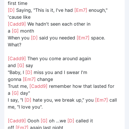
first time
[D]
Saying, "This is it, I've had
[Em7]
enough,"
'cause like
[Cadd9]
We hadn't seen each other in
a
[G]
month
When you
[D]
said you needed
[Em7]
space.
What?
[Cadd9]
Then you come around again
and
[G]
say
"Baby, I
[D]
miss you and I swear I'm
gonna
[Em7]
change
Trust me,
[Cadd9]
remember how that lasted for
a
[G]
day"
I say, "I
[D]
hate you, we break up," you
[Em7]
call
me, "I love you".
[Cadd9]
Oooh
[G]
oh …we
[D]
called it
off
[Em7]
again last night