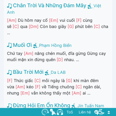
Chân Trời Và Những Đám Mây
Việt
Anh
[Am]
Dù hôm nay cố
[Em]
vui cuối
[F]
cùng
sẽ
[C]
qua
[Dm]
Còn bao giây
[G]
phút bên
[C]
cha
...
Muối Ơi
Phạm Hồng Biển
Chứ tay
[Am]
nâng chén muối, đĩa gừng Gừng cay
muối mặn xin đừng quên
[D]
nhau. ...
Bầu Trời Mới
Da LAB
[F]
Thức giấc
[C]
mỗi ngày là
[G]
khi màn đêm
vừa
[Am]
kéo
[F]
về Tiếng chuông
[C]
ngân dài,
nhưng
[Em]
vẫn không thấy một
[Am]
ai ...
Đừng Hỏi Em Ổn Không
Jin Tuấn Nam
ToS
Liên hệ
[F]
Đừng hỏi em bây giờ
[G]
ổn không, Từ khi