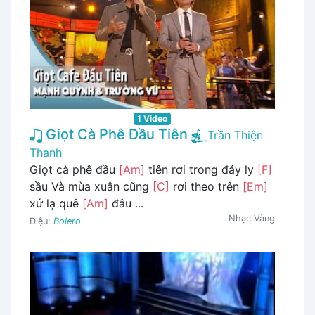
1 Video
Giọt Cà Phê Đầu Tiên
Trần Thiện
Thanh
Giọt cà phê đầu
[Am]
tiên rơi trong đáy ly
[F]
sầu Và mùa xuân cũng
[C]
rơi theo trên
[Em]
xứ lạ quê
[Am]
đâu ...
Nhạc Vàng
Điệu:
Bolero