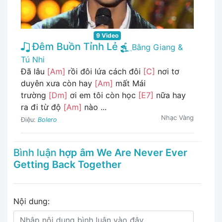
9 Video
Đêm Buồn Tỉnh Lẻ
Bằng Giang &
Tú Nhi
Đã lâu
[Am]
rồi đôi lứa cách đôi
[C]
nơi tơ
duyên xưa còn hay
[Am]
mất Mái
trường
[Dm]
ơi em tôi còn học
[E7]
nữa hay
ra đi từ độ
[Am]
nào ...
Nhạc Vàng
Điệu:
Bolero
Bình luận
hợp âm We Are Never Ever
Getting Back Together
Nội dung: