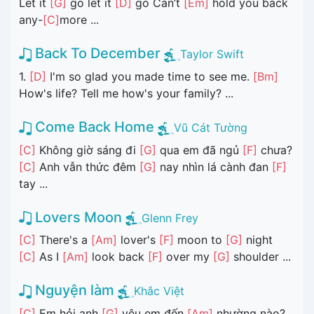
Let it
[G]
go let it
[D]
go Can’t
[Em]
hold you back
any-
[C]
more ...
Back To December
Taylor Swift
1.
[D]
I'm so glad you made time to see me.
[Bm]
How's life? Tell me how's your family? ...
Come Back Home
Vũ Cát Tường
[C]
Không giờ sáng đi
[G]
qua em đã ngủ
[F]
chưa?
[C]
Anh vẫn thức đêm
[G]
nay nhìn lá cành đan
[F]
tay ...
Lovers Moon
Glenn Frey
[C]
There's a
[Am]
lover's
[F]
moon to
[G]
night
[C]
As I
[Am]
look back
[F]
over my
[G]
shoulder ...
Nguyện làm
Khắc Việt
[C]
Em hỏi anh
[G]
yêu em đến
[Am]
nhường nào?