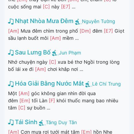
cuộc sống mai
[C]
này
[E7]
...
Nhạt Nhòa Mưa Đêm
Nguyễn Tường
[Am]
Mưa đêm chìm trong phố
[Dm]
đêm
[E7]
Giọt
sầu lạnh buốt môi
[Am]
mềm ...
Sau Lưng Bố
Jun Phạm
Nhớ chuyện ngày
[C]
xưa bé thơ Ngồi trong lòng
bố lái xe đi
[Am]
chơi khắp nơi ...
Hóa Giải Bằng Nước Mắt
Lê Chí Trung
Một
[Am]
góc không gian nhìn đời qua
đêm
[Em]
tối Làn
[F]
khói thuốc mang bao nhiêu
tâm
[C]
sự buồn ...
Tái Sinh
Tăng Duy Tân
[Am]
Cơn mưa rơi tưới mát tâm
[Em]
hồn Nhẹ