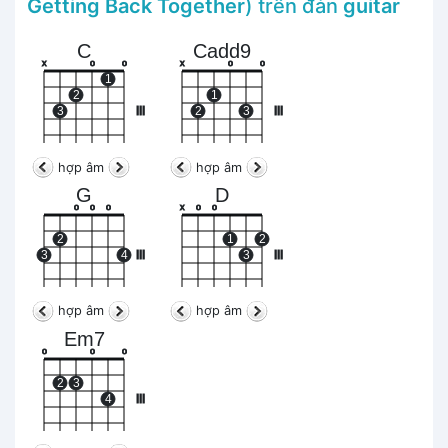
Getting Back Together
) trên đàn
guitar
C
Cadd9
x
o
o
x
o
o
1
2
1
3
III
2
3
III
hợp âm
hợp âm
G
D
o
o
o
x
o
o
2
1
2
3
4
III
3
III
hợp âm
hợp âm
Em7
o
o
o
2
3
4
III