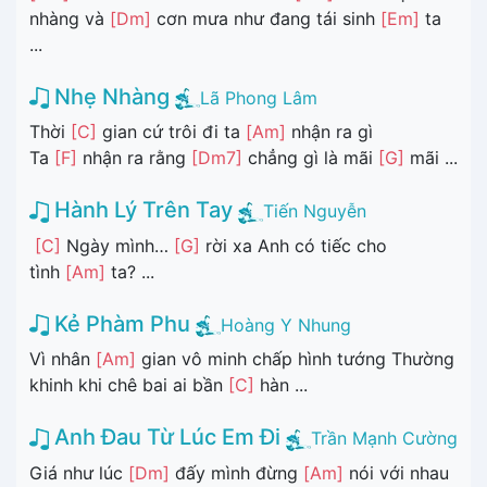
nhàng và
[Dm]
cơn mưa như đang tái sinh
[Em]
ta
...
Nhẹ Nhàng
Lã Phong Lâm
Thời
[C]
gian cứ trôi đi ta
[Am]
nhận ra gì
Ta
[F]
nhận ra rằng
[Dm7]
chẳng gì là mãi
[G]
mãi ...
Hành Lý Trên Tay
Tiến Nguyễn
[C]
Ngày mình…
[G]
rời xa Anh có tiếc cho
tình
[Am]
ta? ...
Kẻ Phàm Phu
Hoàng Y Nhung
Vì nhân
[Am]
gian vô minh chấp hình tướng Thường
khinh khi chê bai ai bần
[C]
hàn ...
Anh Đau Từ Lúc Em Đi
Trần Mạnh Cường
Giá như lúc
[Dm]
đấy mình đừng
[Am]
nói với nhau