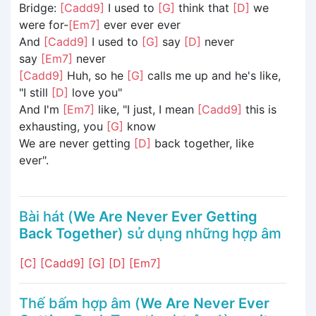
Bridge:
[Cadd9]
I used to
[G]
think that
[D]
we
were for-
[Em7]
ever ever ever
And
[Cadd9]
I used to
[G]
say
[D]
never
say
[Em7]
never
[Cadd9]
Huh, so he
[G]
calls me up and he's like,
"I still
[D]
love you"
And I'm
[Em7]
like, "I just, I mean
[Cadd9]
this is
exhausting, you
[G]
know
We are never getting
[D]
back together, like
ever".
Bài hát (
We Are Never Ever Getting
Back Together
) sử dụng những hợp âm
[C]
[Cadd9]
[G]
[D]
[Em7]
Thế bấm hợp âm (
We Are Never Ever