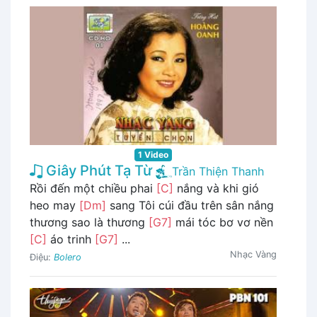
1 Video
Giây Phút Tạ Từ
Trần Thiện Thanh
Rồi đến một chiều phai
[C]
nắng và khi gió
heo may
[Dm]
sang Tôi cúi đầu trên sân nắng
thương sao là thương
[G7]
mái tóc bơ vơ nền
[C]
áo trinh
[G7]
...
Nhạc Vàng
Điệu:
Bolero