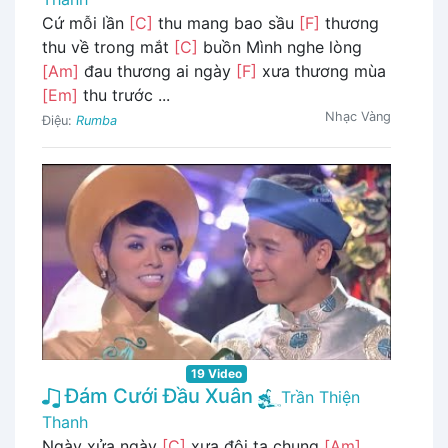
Cứ mỗi lần
[C]
thu mang bao sầu
[F]
thương
thu về trong mắt
[C]
buồn Mình nghe lòng
[Am]
đau thương ai ngày
[F]
xưa thương mùa
[Em]
thu trước ...
Nhạc Vàng
Điệu:
Rumba
19 Video
Đám Cưới Đầu Xuân
Trần Thiện
Thanh
Ngày xửa ngày
[C]
xưa đôi ta chung
[Am]