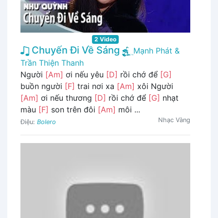
2 Video
Chuyến Đi Về Sáng
Mạnh Phát &
Trần Thiện Thanh
Người
[Am]
ơi nếu yêu
[D]
rồi chớ để
[G]
buồn người
[F]
trai nơi xa
[Am]
xôi Người
[Am]
ơi nếu thương
[D]
rồi chớ để
[G]
nhạt
màu
[F]
son trên đôi
[Am]
môi ...
Nhạc Vàng
Điệu:
Bolero