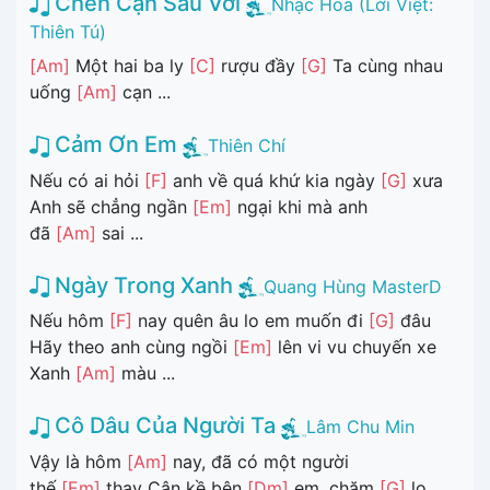
Chén Cạn Sầu Vơi
Nhạc Hoa (Lời Việt:
Thiên Tú)
[Am]
Một hai ba ly
[C]
rượu đầy
[G]
Ta cùng nhau
uống
[Am]
cạn ...
Cảm Ơn Em
Thiên Chí
Nếu có ai hỏi
[F]
anh về quá khứ kia ngày
[G]
xưa
Anh sẽ chẳng ngần
[Em]
ngại khi mà anh
đã
[Am]
sai ...
Ngày Trong Xanh
Quang Hùng MasterD
Nếu hôm
[F]
nay quên âu lo em muốn đi
[G]
đâu
Hãy theo anh cùng ngồi
[Em]
lên vi vu chuyến xe
Xanh
[Am]
màu ...
Cô Dâu Của Người Ta
Lâm Chu Min
Vậy là hôm
[Am]
nay, đã có một người
thế
[Em]
thay Cận kề bên
[Dm]
em, chăm
[G]
lo