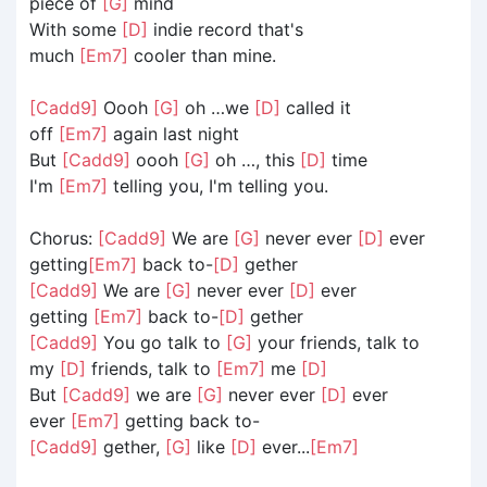
piece of
[G]
mind
With some
[D]
indie record that's
much
[Em7]
cooler than mine.
[Cadd9]
Oooh
[G]
oh …we
[D]
called it
off
[Em7]
again last night
But
[Cadd9]
oooh
[G]
oh …, this
[D]
time
I'm
[Em7]
telling you, I'm telling you.
Chorus:
[Cadd9]
We are
[G]
never ever
[D]
ever
getting
[Em7]
back to-
[D]
gether
[Cadd9]
We are
[G]
never ever
[D]
ever
getting
[Em7]
back to-
[D]
gether
[Cadd9]
You go talk to
[G]
your friends, talk to
my
[D]
friends, talk to
[Em7]
me
[D]
But
[Cadd9]
we are
[G]
never ever
[D]
ever
ever
[Em7]
getting back to-
[Cadd9]
gether,
[G]
like
[D]
ever...
[Em7]