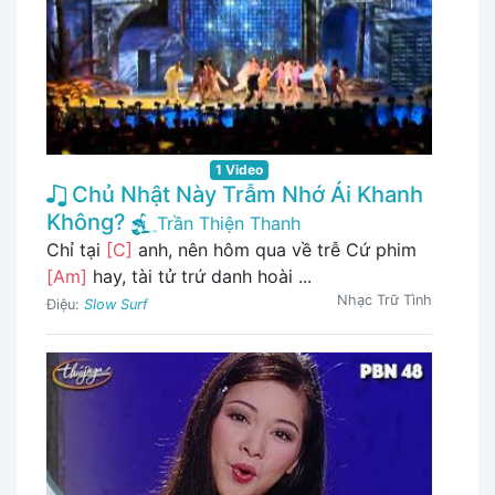
1 Video
Chủ Nhật Này Trẫm Nhớ Ái Khanh
Không?
Trần Thiện Thanh
Chỉ tại
[C]
anh, nên hôm qua về trễ Cứ phim
[Am]
hay, tài tử trứ danh hoài ...
Nhạc Trữ Tình
Điệu:
Slow Surf