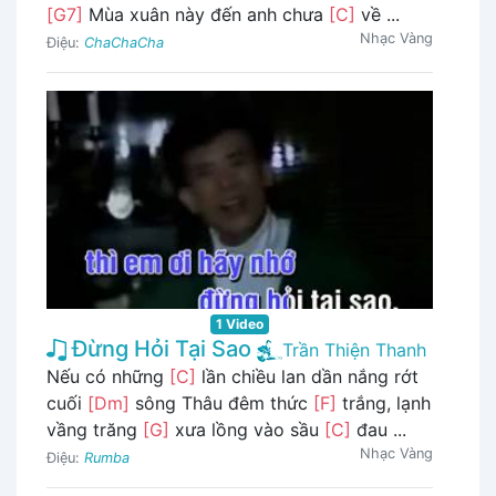
[G7]
Mùa xuân này đến anh chưa
[C]
về ...
Nhạc Vàng
Điệu:
ChaChaCha
1 Video
Đừng Hỏi Tại Sao
Trần Thiện Thanh
Nếu có những
[C]
lần chiều lan dần nắng rớt
cuối
[Dm]
sông Thâu đêm thức
[F]
trắng, lạnh
vầng trăng
[G]
xưa lồng vào sầu
[C]
đau ...
Nhạc Vàng
Điệu:
Rumba