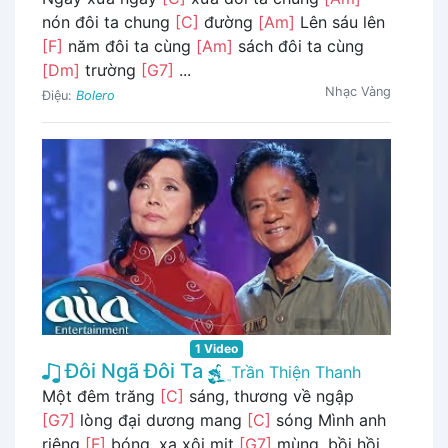
nón đôi ta chung
[C]
đường
[Am]
Lên sáu lên
[F]
năm đôi ta cùng
[Am]
sách đôi ta cùng
[Dm]
trường
[G7]
...
Nhạc Vàng
Điệu:
Bolero
1 Video
Đôi Ngã Đôi Ta
Trần Thiện Thanh
Một đêm trăng
[C]
sáng, thương về ngập
[G7]
lòng đại dương mang
[C]
sóng Mình anh
riêng
[F]
bóng, xa xôi mịt
[G7]
mùng, bồi hồi