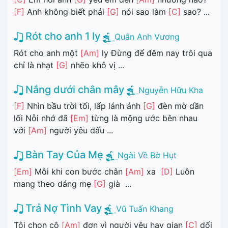
[F]
Anh không biết phải
[G]
nói sao làm
[C]
sao? ...
Rót cho anh 1 ly
Quân Anh Vương
Rót cho anh một
[Am]
ly Đừng để đêm nay trôi qua
chỉ là nhạt
[G]
nhẽo khô vị ...
Nắng dưới chân mây
Nguyễn Hữu Kha
[F]
Nhìn bầu trời tối, lấp lánh ánh
[G]
đèn mờ dần
lối Nỗi nhớ đã
[Em]
từng là mộng ước bên nhau
với
[Am]
người yêu dấu ...
Bàn Tay Của Mẹ
Ngài Về Bờ Hụt
[Em]
Mỗi khi con bước chân
[Am]
xa
[D]
Luôn
mang theo dáng mẹ
[G]
già ...
Trả Nợ Tình Vay
Vũ Tuấn Khang
Tôi chọn cô
[Am]
đơn vì người yêu hay gian
[C]
dối