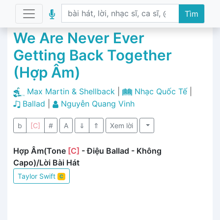
Tìm
We Are Never Ever
Getting Back Together
(Hợp Âm)
Max Martin & Shellback
|
Nhạc Quốc Tế
|
Ballad
|
Nguyễn Quang Vinh
b
[C]
#
A
⇓
⇑
Xem lời
Hợp Âm(Tone
[C]
- Điệu Ballad - Không
Capo)/Lời Bài Hát
Taylor Swift
C