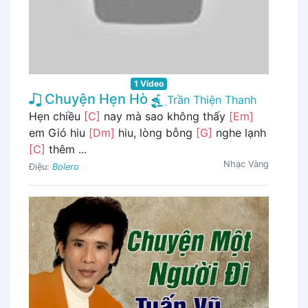
1 Video
Chuyện Hẹn Hò
Trần Thiện Thanh
Hẹn chiều
[C]
nay mà sao không thấy
[Em]
em Gió hiu
[Dm]
hiu, lòng bỗng
[G]
nghe lạnh
[C]
thêm ...
Nhạc Vàng
Điệu:
Bolero