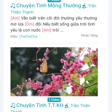
Chuyện Tình Mộng Thường
Trần
Thiện Thanh
[Am]
Vẫn biết trên cõi đời thường yêu thường
mơ lứa
[Dm]
đôi Nếu biết sống giữa trời tình
yêu là con nước
[Am]
trôi ...
Nhạc Vàng
Điệu:
ChaChaCha
1 Video
Chuyện Tình T.T.KH
Trần Thiện
Thanh