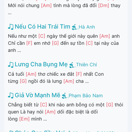
Mới nói chung
[Am]
tình mà lòng đã đổi
[Dm]
thay
...
Nếu Có Hai Trái Tim
Hà Anh
Nếu như một
[C]
ngày thế giới này quên
[Am]
anh
Chỉ cần
[F]
em nhớ
[G]
đến sự tồn
[C]
tại này của
anh ...
Lưng Cha Bụng Mẹ
Thiên Chí
Cả tuổi
[Am]
thơ chiếc xe đắt
[F]
nhất Con
từng
[G]
ngồi đó là lưng
[Am]
cha ...
Giả Vờ Mạnh Mẽ
Phạm Bảo Nam
Chẳng biết từ
[C]
khi nào anh bỗng có một
[G]
thói
quen Là hay nói
[Am]
dối đặc biệt là dối
lòng
[Em]
mình ...