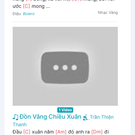
ước
[C]
mong ...
Nhạc Vàng
Điệu:
Bolero
1 Video
Đồn Vắng Chiều Xuân
Trần Thiện
Thanh
Đầu
[C]
xuân năm
[Am]
đó anh ra
[Dm]
đi