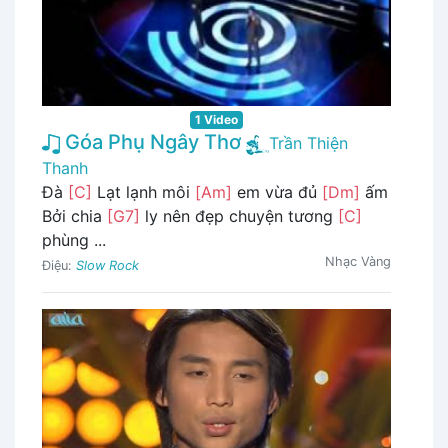
1 Video
Góa Phụ Ngây Thơ
Trần Thiện
Thanh
Đà
[C]
Lạt lạnh môi
[Am]
em vừa đủ
[Dm]
ấm
Bởi chia
[G7]
ly nên đẹp chuyện tương
[C]
phùng ...
Nhạc Vàng
Điệu:
Slow Rock