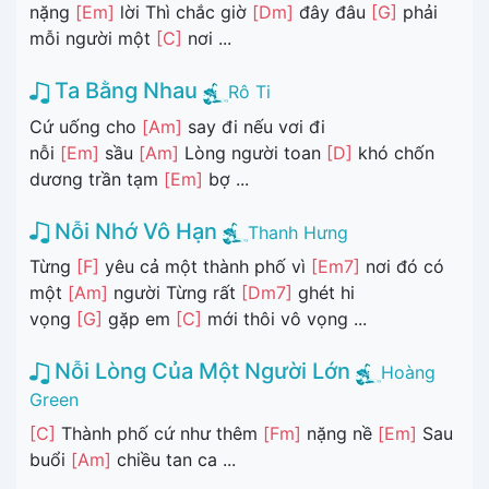
nặng
[Em]
lời Thì chắc giờ
[Dm]
đây đâu
[G]
phải
mỗi người một
[C]
nơi ...
Ta Bằng Nhau
Rô Ti
Cứ uống cho
[Am]
say đi nếu vơi đi
nỗi
[Em]
sầu
[Am]
Lòng người toan
[D]
khó chốn
dương trần tạm
[Em]
bợ ...
Nỗi Nhớ Vô Hạn
Thanh Hưng
Từng
[F]
yêu cả một thành phố vì
[Em7]
nơi đó có
một
[Am]
người Từng rất
[Dm7]
ghét hi
vọng
[G]
gặp em
[C]
mới thôi vô vọng ...
Nỗi Lòng Của Một Người Lớn
Hoàng
Green
[C]
Thành phố cứ như thêm
[Fm]
nặng nề
[Em]
Sau
buổi
[Am]
chiều tan ca ...