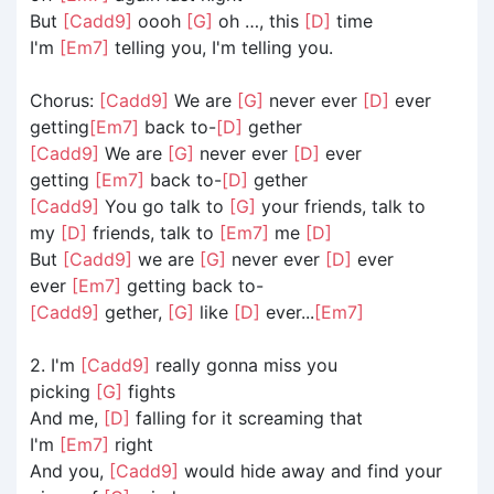
But
[Cadd9]
oooh
[G]
oh …, this
[D]
time
I'm
[Em7]
telling you, I'm telling you.
Chorus:
[Cadd9]
We are
[G]
never ever
[D]
ever
getting
[Em7]
back to-
[D]
gether
[Cadd9]
We are
[G]
never ever
[D]
ever
getting
[Em7]
back to-
[D]
gether
[Cadd9]
You go talk to
[G]
your friends, talk to
my
[D]
friends, talk to
[Em7]
me
[D]
But
[Cadd9]
we are
[G]
never ever
[D]
ever
ever
[Em7]
getting back to-
[Cadd9]
gether,
[G]
like
[D]
ever...
[Em7]
2. I'm
[Cadd9]
really gonna miss you
picking
[G]
fights
And me,
[D]
falling for it screaming that
I'm
[Em7]
right
And you,
[Cadd9]
would hide away and find your