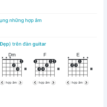
dụng những hợp âm
 Đẹp
) trên đàn
guitar
Dm
F
E
x
o
o
o
o
o
1
1
1
1
1
2
2
2
3
3
III
3
4
III
III
hợp âm
hợp âm
hợp âm