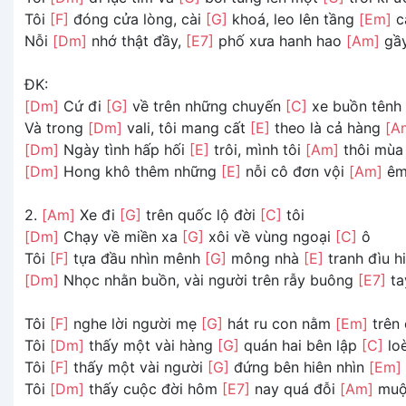
Tôi
[F]
đóng cửa lòng, cài
[G]
khoá, leo lên tầng
[Em]
c
Nỗi
[Dm]
nhớ thật đầy,
[E7]
phố xưa hanh hao
[Am]
gầy
ĐK:
[Dm]
Cứ đi
[G]
về trên những chuyến
[C]
xe buồn tênh
Và trong
[Dm]
vali, tôi mang cất
[E]
theo là cả hàng
[A
[Dm]
Ngày tình hấp hối
[E]
trôi, mình tôi
[Am]
thôi mùa
[Dm]
Hong khô thêm những
[E]
nỗi cô đơn vội
[Am]
êm
2.
[Am]
Xe đi
[G]
trên quốc lộ đời
[C]
tôi
[Dm]
Chạy về miền xa
[G]
xôi về vùng ngoại
[C]
ô
Tôi
[F]
tựa đầu nhìn mênh
[G]
mông nhà
[E]
tranh đìu h
[Dm]
Nhọc nhằn buồn, vài người trên rẫy buông
[E7]
ta
Tôi
[F]
nghe lời người mẹ
[G]
hát ru con nằm
[Em]
trên 
Tôi
[Dm]
thấy một vài hàng
[G]
quán hai bên lập
[C]
lo
Tôi
[F]
thấy một vài người
[G]
đứng bên hiên nhìn
[Em]
Tôi
[Dm]
thấy cuộc đời hôm
[E7]
nay quá đỗi
[Am]
muộn