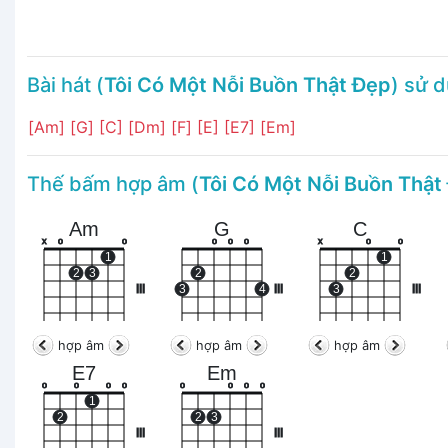
Bài hát (
Tôi Có Một Nỗi Buồn Thật Đẹp
) sử 
[Am]
[G]
[C]
[Dm]
[F]
[E]
[E7]
[Em]
Thế bấm hợp âm (
Tôi Có Một Nỗi Buồn Thật
Am
G
C
x
o
o
o
o
o
x
o
o
1
1
2
3
2
2
III
3
4
III
3
III
hợp âm
hợp âm
hợp âm
E7
Em
o
o
o
o
o
o
o
o
1
2
2
3
III
III