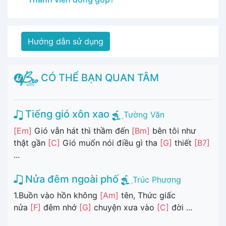
Hướng dẫn sử dụng
CÓ THỂ BẠN QUAN TÂM
Tiếng gió xôn xao
Tường Văn
[Em]
Gió vẫn hát thì thầm đến
[Bm]
bên tôi như
thật gần
[C]
Gió muốn nói điều gì tha
[G]
thiết
[B7]
...
Nửa đêm ngoài phố
Trúc Phương
1.Buồn vào hồn không
[Am]
tên, Thức giấc
nửa
[F]
đêm nhớ
[G]
chuyện xưa vào
[C]
đời ...