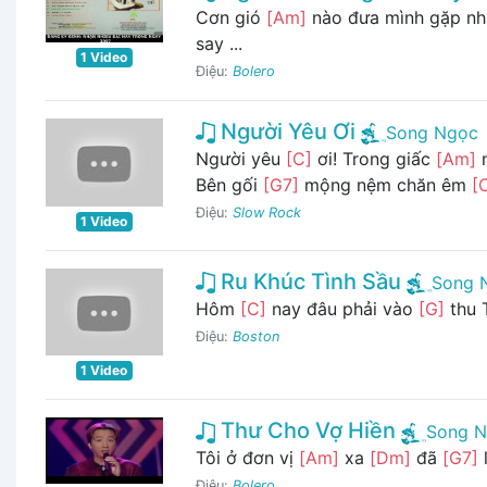
Cơn gió
[Am]
nào đưa mình gặp nh
say ...
1 Video
Điệu:
Bolero
Người Yêu Ơi
Song Ngọc
Người yêu
[C]
ơi! Trong giấc
[Am]
m
Bên gối
[G7]
mộng nệm chăn êm
[
Điệu:
Slow Rock
1 Video
Ru Khúc Tình Sầu
Song 
Hôm
[C]
nay đâu phải vào
[G]
thu 
Điệu:
Boston
1 Video
Thư Cho Vợ Hiền
Song 
Tôi ở đơn vị
[Am]
xa
[Dm]
đã
[G7]
Điệu:
Bolero