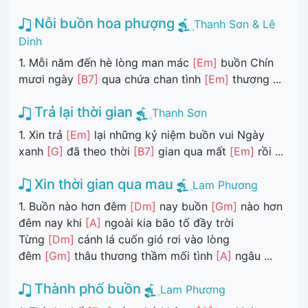
Nỗi buồn hoa phượng
Thanh Sơn & Lê
Dinh
1. Mỗi năm đến hè lòng man mác
[Em]
buồn Chín
mươi ngày
[B7]
qua chứa chan tình
[Em]
thương ...
Trả lại thời gian
Thanh Sơn
1. Xin trả
[Em]
lại những kỷ niệm buồn vui Ngày
xanh
[G]
đã theo thời
[B7]
gian qua mất
[Em]
rồi ...
Xin thời gian qua mau
Lam Phương
1. Buồn nào hơn đêm
[Dm]
nay buồn
[Gm]
nào hơn
đêm nay khi
[A]
ngoài kia bão tố đầy trời
Từng
[Dm]
cánh lá cuốn gió rơi vào lòng
đêm
[Gm]
thâu thương thầm mối tình
[A]
ngâu ...
Thành phố buồn
Lam Phương