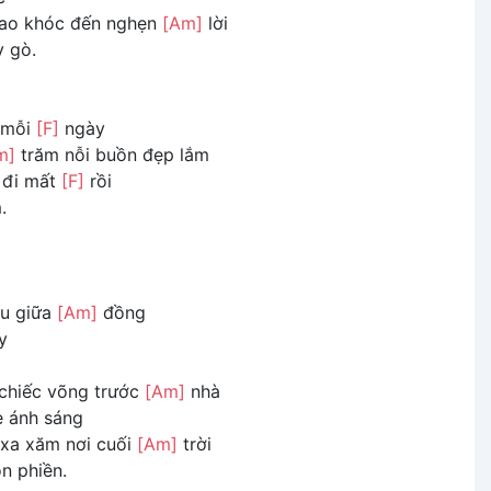
ao khóc đến nghẹn
[Am]
lời
 gò.
 mỗi
[F]
ngày
m]
trăm nỗi buồn đẹp lắm
 đi mất
[F]
rồi
.
iu giữa
[Am]
đồng
y
chiếc võng trước
[Am]
nhà
è ánh sáng
xa xăm nơi cuối
[Am]
trời
 phiền.