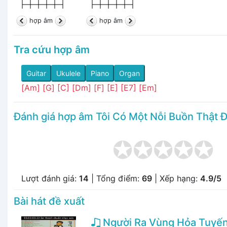
hợp âm
hợp âm
Tra cứu hợp âm
Guitar
Ukulele
Piano
Organ
[Am]
[G]
[C]
[Dm]
[F]
[E]
[E7]
[Em]
Đánh giá hợp âm Tôi Có Một Nỗi Buồn Thật 
Lượt đánh giá:
14
| Tổng điểm:
69
| Xếp hạng:
4.9/5
Bài hát đề xuất
Người Ra Vùng Hỏa Tuyế