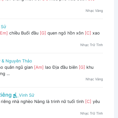
Nhạc Vàng
 Sử
[Em]
chiều Buổi đầu
[G]
quen ngỏ hồn xôn
[C]
xao
Nhạc Trữ Tình
ử & Nguyên Thảo
o quân ngũ gian
[Am]
lao Địa đầu biên
[G]
khu
ng ...
Nhạc Vàng
Riêng
Vinh Sử
 riêng nhà nghèo Nàng là trinh nữ tuổi tình
[C]
yêu
Nhạc Trữ Tình