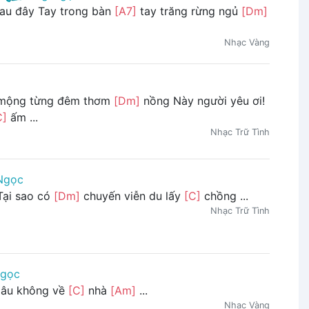
au đây Tay trong bàn
[A7]
tay trăng rừng ngủ
[Dm]
Nhạc Vàng
ộng từng đêm thơm
[Dm]
nồng Này người yêu ơi!
C]
ấm ...
Nhạc Trữ Tình
Ngọc
Tại sao có
[Dm]
chuyến viễn du lấy
[C]
chồng ...
Nhạc Trữ Tình
Ngọc
lâu không về
[C]
nhà
[Am]
...
Nhạc Vàng