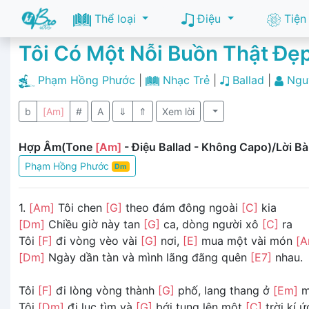
Thể loại
Điệu
Tiện
Tôi Có Một Nỗi Buồn Thật Đẹ
Phạm Hồng Phước
|
Nhạc Trẻ
|
Ballad
|
Ngu
b
[Am]
#
A
⇓
⇑
Xem lời
Hợp Âm(Tone
[Am]
- Điệu Ballad - Không Capo)/Lời Bà
Phạm Hồng Phước
Dm
1.
[Am]
Tôi chen
[G]
theo đám đông ngoài
[C]
kia
[Dm]
Chiều giờ này tan
[G]
ca, dòng người xô
[C]
ra
Tôi
[F]
đi vòng vèo vài
[G]
nơi,
[E]
mua một vài món
[A
[Dm]
Ngày dần tàn và mình lãng đãng quên
[E7]
nhau.
Tôi
[F]
đi lòng vòng thành
[G]
phố, lang thang ở
[Em]
m
Tôi
[Dm]
đi lục tìm và
[G]
bới tung lên một
[C]
trời kí ứ