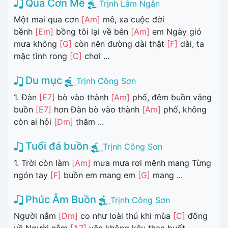
Qua Cơn Mê
Trịnh Lâm Ngân
Một mai qua cơn
[Am]
mê, xa cuộc đời
bềnh
[Em]
bồng tôi lại về bên
[Am]
em Ngày gió
mưa không
[G]
còn nên đường dài thật
[F]
dài, ta
mặc tình rong
[C]
chơi ...
Du mục
Trịnh Công Sơn
1. Đàn
[E7]
bò vào thành
[Am]
phố, đêm buồn vắng
buồn
[E7]
hơn Đàn bò vào thành
[Am]
phố, không
còn ai hỏi
[Dm]
thăm ...
Tuổi đá buồn
Trịnh Công Sơn
1. Trời còn làm
[Am]
mưa mưa rơi mênh mang Từng
ngón tay
[F]
buồn em mang em
[G]
mang ...
Phúc Âm Buồn
Trịnh Công Sơn
Người nằm
[Dm]
co như loài thú khi mùa
[C]
đông