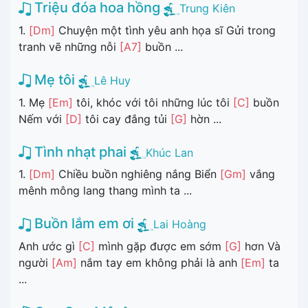
Triệu đóa hoa hồng
Trung Kiên
1.
[Dm]
Chuyện một tình yêu anh họa sĩ Gửi trong
tranh vẽ những nỗi
[A7]
buồn ...
Mẹ tôi
Lê Huy
1. Mẹ
[Em]
tôi, khóc với tôi những lúc tôi
[C]
buồn
Nếm với
[D]
tôi cay đắng tủi
[G]
hờn ...
Tình nhạt phai
Khúc Lan
1.
[Dm]
Chiều buồn nghiêng nắng Biển
[Gm]
vắng
mênh mông lang thang mình ta ...
Buồn lắm em ơi
Lai Hoàng
Anh ước gì
[C]
mình gặp được em sớm
[G]
hơn Và
người
[Am]
nắm tay em không phải là anh
[Em]
ta
...