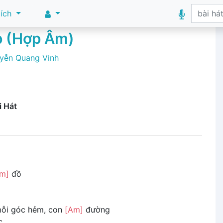
 ích
p (Hợp Âm)
yễn Quang Vinh
i Hát
m]
đồ
ỗi góc hẻm, con
[Am]
đường
c