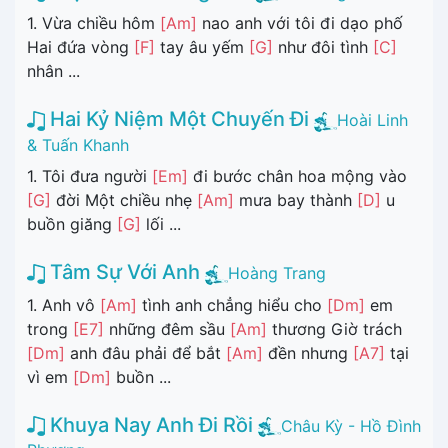
1. Vừa chiều hôm
[Am]
nao anh với tôi đi dạo phố
Hai đứa vòng
[F]
tay âu yếm
[G]
như đôi tình
[C]
nhân ...
Hai Kỷ Niệm Một Chuyến Đi
Hoài Linh
& Tuấn Khanh
1. Tôi đưa người
[Em]
đi bước chân hoa mộng vào
[G]
đời Một chiều nhẹ
[Am]
mưa bay thành
[D]
u
buồn giăng
[G]
lối ...
Tâm Sự Với Anh
Hoàng Trang
1. Anh vô
[Am]
tình anh chẳng hiểu cho
[Dm]
em
trong
[E7]
những đêm sầu
[Am]
thương Giờ trách
[Dm]
anh đâu phải để bắt
[Am]
đền nhưng
[A7]
tại
vì em
[Dm]
buồn ...
Khuya Nay Anh Đi Rồi
Châu Kỳ - Hồ Đình