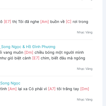
đô
[E7]
thị Tôi đã nghe
[Am]
buồn về
[C]
rơi trong
Nhạc Vàng
Song Ngọc & Hồ Đình Phương
hổi vang muôn
[Dm]
chiều bóng một người mình
như gió biệt cành
[E7]
chim, biết đâu mà ngóng
Nhạc Vàng
Song Ngọc
tình
[Am]
lại xa Có phải vì
[A7]
tôi trắng tay
[Dm]
Nhạc Vàng