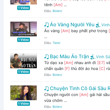
tênh
[Am]
...
1 Video
Điệu:
Bolero
Áo Vàng Người Yêu
Vinh
Áo vàng
[Am]
bay phất phơ trong
...
1 Video
Điệu:
Twist
Bạc Màu Áo Trận
Vinh S
Từ dạo xa
[Am]
nhau anh đi
[E7]
và
chấn quân
[F]
thù đời áo hoa
[C]
rừ
1 Video
Điệu:
Bolero
Chuyện Tình Cô Gái Sầu 
Chuyện người con
[Am]
gái hái sầu
vừa chớm ...
1 Video
Điệu:
Bolero