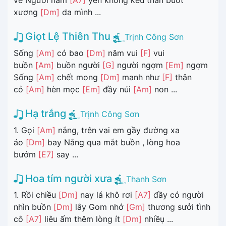
về Người nằm
[A7]
yên không kêu than buốt
xương
[Dm]
da mình ...
Giọt Lệ Thiên Thu
Trịnh Công Sơn
Sống
[Am]
có bao
[Dm]
năm vui
[F]
vui
buồn
[Am]
buồn người
[G]
người ngợm
[Em]
ngợm
Sống
[Am]
chết mong
[Dm]
manh như
[F]
thân
cỏ
[Am]
hèn mọc
[Em]
đầy núi
[Am]
non ...
Hạ trắng
Trịnh Công Sơn
1. Gọi
[Am]
nắng, trên vai em gầy đường xa
áo
[Dm]
bay Nắng qua mắt buồn , lòng hoa
bướm
[E7]
say ...
Hoa tím người xưa
Thanh Sơn
1. Rồi chiều
[Dm]
nay lá khô rơi
[A7]
đầy có người
nhìn buồn
[Dm]
lây Gom nhớ
[Gm]
thương sưởi tình
cô
[A7]
liêu ấm thêm lòng ít
[Dm]
nhiềụ ...