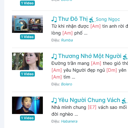
1 Video
Thư Đô Thị
Song Ngọc
Từ khi nhận được
[Am]
tin anh rời 
lòng
[Am]
phố ...
1 Video
Điệu:
Rumba
Thương Nhớ Một Người
Đường trần mang
[Am]
theo gió t
[Am]
yêu Người đẹp ngủ
[Dm]
yên 
1 Video
[Am]
tìm ...
Điệu:
Bolero
Yêu Người Chung Vách
Nhà mình chung
[E7]
vách sao mối 
đời nghèo ...
1 Video
Điệu:
Habanera