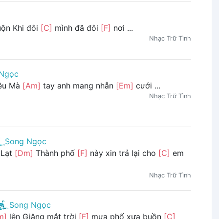
ộn Khi đôi
[C]
mình đã đôi
[F]
nơi ...
Nhạc Trữ Tình
 Ngọc
iều Mà
[Am]
tay anh mang nhẫn
[Em]
cưới ...
Nhạc Trữ Tình
Song Ngọc
Lạt
[Dm]
Thành phố
[F]
này xin trả lại cho
[C]
em
Nhạc Trữ Tình
Song Ngọc
m]
lên Giăng mắt trời
[F]
mưa phố xưa buồn
[C]