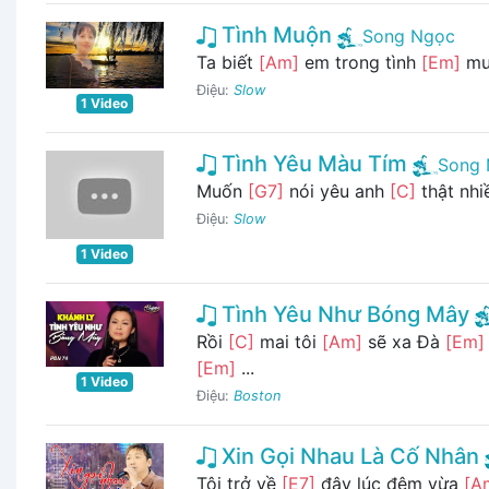
Tình Muộn
Song Ngọc
Ta biết
[Am]
em trong tình
[Em]
mu
Điệu:
Slow
1 Video
Tình Yêu Màu Tím
Song
Muốn
[G7]
nói yêu anh
[C]
thật nh
Điệu:
Slow
1 Video
Tình Yêu Như Bóng Mây
Rồi
[C]
mai tôi
[Am]
sẽ xa Đà
[Em]
[Em]
...
1 Video
Điệu:
Boston
Xin Gọi Nhau Là Cố Nhân
Tôi trở về
[E7]
đây lúc đêm vừa
[A