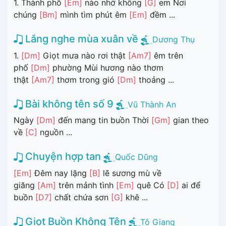
1. Thành phố
[Em]
nào nhớ không
[G]
em Nơi
chúng
[Bm]
mình tìm phút êm
[Em]
đềm ...
Lắng nghe mùa xuân về
Dương Thụ
1.
[Dm]
Giọt mưa nào rơi thật
[Am7]
êm trên
phố
[Dm]
phường Mùi hương nào thơm
thật
[Am7]
thơm trong gió
[Dm]
thoảng ...
Bài không tên số 9
Vũ Thành An
Ngày
[Dm]
đến mang tin buồn Thời
[Gm]
gian theo
về
[C]
nguồn ...
Chuyện hợp tan
Quốc Dũng
[Em]
Đêm nay lặng
[B]
lẽ sương mù về
giăng
[Am]
trên mảnh tình
[Em]
quê Có
[D]
ai để
buồn
[D7]
chất chứa sơn
[G]
khê ...
Giọt Buồn Không Tên
Tô Giang