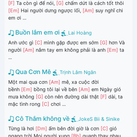
[F]
Ta còn gì để nói,
[G]
chấm dứt là cách tốt thôi
[Em]
Hai người dưng ngược lối,
[Am]
suy nghĩ chi
em ơi ...
Buồn lắm em ơi
Lai Hoàng
Anh ước gì
[C]
mình gặp được em sớm
[G]
hơn Và
người
[Am]
nắm tay em không phải là anh
[Em]
ta
...
Qua Cơn Mê
Trịnh Lâm Ngân
Một mai qua cơn
[Am]
mê, xa cuộc đời
bềnh
[Em]
bồng tôi lại về bên
[Am]
em Ngày gió
mưa không
[G]
còn nên đường dài thật
[F]
dài, ta
mặc tình rong
[C]
chơi ...
Cô Thắm không về
JokeS Bii & Sinike
Từng là hơi
[Dm]
ấm bên đời giờ là cơn
[C]
gió
ngang trời Mọi người xung
[Bb]
quanh thay nhau