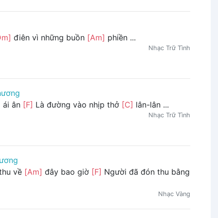
Dm]
điên vì những buồn
[Am]
phiền ...
Nhạc Trữ Tình
hương
]
ái ân
[F]
Là đường vào nhịp thở
[C]
lân-lân ...
Nhạc Trữ Tình
ương
thu về
[Am]
đây bao giờ
[F]
Người đã đón thu bằng
Nhạc Vàng