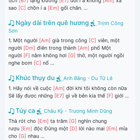
tịch
[B7]
lặng Đường
[E7]
đời í a không
[Am]
xa
sao
[C]
chồn í a
[Em]
gối chân. ...
Ngày dài trên quê hương
Trịnh Công
Sơn
1. Một người
[Am]
già trong công
[C]
viên, một
người
[Dm]
điên trong thành
[Am]
phố Một
người
[F]
nằm không hơi
[G]
thở, một người ngồi
nghe bom
[C]
nổ ...
Khúc thụy du
Anh Bằng - Du Tử Lê
1. Hãy nói về cuộc
[Am]
đời khi tôi không còn nữa
Sẽ lấy được những
[E7]
gì về bên kia thế
[F]
giới ...
Túy ca
Châu Kỳ - Trương Minh Dũng
Thà rót cho
[Em]
ta trăm
[G]
nghìn chung
rượu
[Em]
độc Đừng một
[D]
lời nào mai
[Em]
mỉa
cho
[G]
nhau ...