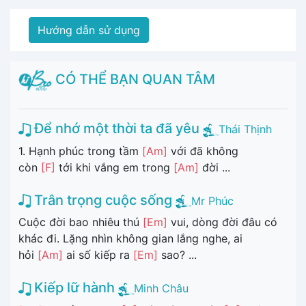
Hướng dẫn sử dụng
CÓ THỂ BẠN QUAN TÂM
Để nhớ một thời ta đã yêu
Thái Thịnh
1. Hạnh phúc trong tầm
[Am]
với đã không
còn
[F]
tới khi vắng em trong
[Am]
đời ...
Trân trọng cuộc sống
Mr Phúc
Cuộc đời bao nhiêu thú
[Em]
vui, dòng đời đâu có
khác đi. Lặng nhìn không gian lắng nghe, ai
hỏi
[Am]
ai số kiếp ra
[Em]
sao? ...
Kiếp lữ hành
Minh Châu