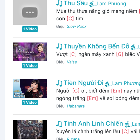
Thu Sầu
Lam Phương
Mùa thu thưa nắng gió mang niềm
con
[C]
tim ...
Điệu:
Slow Rock
1 Video
Thuyền Không Bến Đỗ
Vượt
[C]
ngàn mây xanh
[G]
biếc V
Điệu:
Valse
1 Video
Tiễn Người Đi
Lam Phươn
Người
[C]
ơi, biết đêm
[Em]
nay nữ
ngóng trăng
[Em]
về soi bóng đêm
1 Video
Điệu:
Habanera
Tình Anh Lính Chiến
La
Xuyên lá cành trăng lên lều
[C]
vải 
Điệu:
Rumba