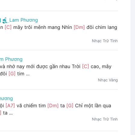
g
Lam Phương
ìn
[C]
mây trôi mênh mang Nhìn
[Dm]
đôi chim lang
Nhạc Trữ Tình
m Phương
và nhớ nay mới được gần nhau Trời
[C]
cao, mây
 đôi
[G]
tim ...
Nhạc Vàng
hương
vội
[A7]
vã chiếm tim
[Dm]
ta
[G]
Chỉ một lần qua
]
ta ...
Nhạc Trữ Tình