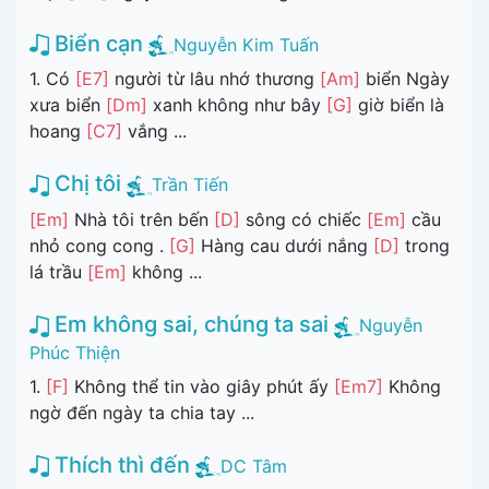
Biển cạn
Nguyễn Kim Tuấn
1. Có
[E7]
người từ lâu nhớ thương
[Am]
biển Ngày
xưa biển
[Dm]
xanh không như bây
[G]
giờ biển là
hoang
[C7]
vắng ...
Chị tôi
Trần Tiến
[Em]
Nhà tôi trên bến
[D]
sông có chiếc
[Em]
cầu
nhỏ cong cong .
[G]
Hàng cau dưới nắng
[D]
trong
lá trầu
[Em]
không ...
Em không sai, chúng ta sai
Nguyễn
Phúc Thiện
1.
[F]
Không thể tin vào giây phút ấy
[Em7]
Không
ngờ đến ngày ta chia tay ...
Thích thì đến
DC Tâm