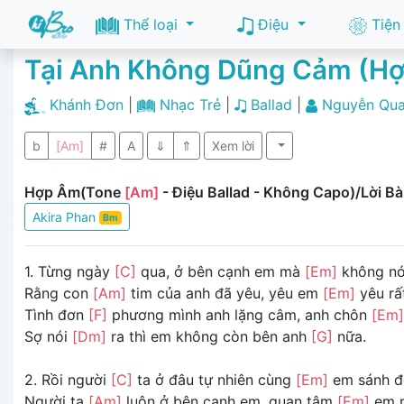
Thể loại
Điệu
Tiện
Tại Anh Không Dũng Cảm (H
Khánh Đơn
|
Nhạc Trẻ
|
Ballad
|
Nguyễn Qua
b
[Am]
#
A
⇓
⇑
Xem lời
Hợp Âm(Tone
[Am]
- Điệu Ballad - Không Capo)/Lời Bà
Akira Phan
Bm
1. Từng ngày
[C]
qua, ở bên cạnh em mà
[Em]
không nó
Rằng con
[Am]
tim của anh đã yêu, yêu em
[Em]
yêu rấ
Tình đơn
[F]
phương mình anh lặng câm, anh chôn
[Em]
Sợ nói
[Dm]
ra thì em không còn bên anh
[G]
nữa.
2. Rồi người
[C]
ta ở đâu tự nhiên cùng
[Em]
em sánh đ
Người ta
[Am]
luôn ở bên cạnh em, quan tâm
[Em]
em r