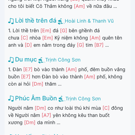
cho tôi biết Cô Thắm không
[Am]
về nữa đâu ...
Lời thề trên đá
Hoài Linh & Thanh Vũ
1. Lời thề trên
[Em]
đá
[G]
bên ghềnh đá
chưa
[C]
nhòa
[Em]
Kỷ niệm không
[Am]
quên tên
anh và
[D]
em nằm trong đáy
[G]
tim
[B7]
...
Du mục
Trịnh Công Sơn
1. Đàn
[E7]
bò vào thành
[Am]
phố, đêm buồn vắng
buồn
[E7]
hơn Đàn bò vào thành
[Am]
phố, không
còn ai hỏi
[Dm]
thăm ...
Phúc Âm Buồn
Trịnh Công Sơn
Người nằm
[Dm]
co như loài thú khi mùa
[C]
đông
về Người nằm
[A7]
yên không kêu than buốt
xương
[Dm]
da mình ...