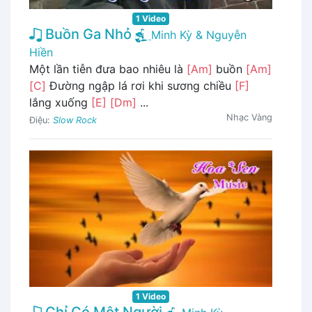
1 Video
Buồn Ga Nhỏ
Minh Kỳ & Nguyễn
Hiền
Một lần tiễn đưa bao nhiêu là
[Am]
buồn
[Am]
[C]
Đường ngập lá rơi khi sương chiều
[F]
lắng xuống
[E]
[Dm]
...
Nhạc Vàng
Điệu:
Slow Rock
1 Video
Chỉ Có Một Người