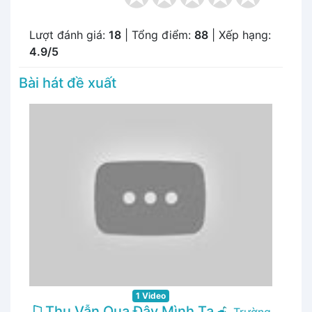
Lượt đánh giá:
18
| Tổng điểm:
88
| Xếp hạng:
4.9/5
Bài hát đề xuất
1 Video
Thu Vẫn Qua Đây Mình Ta
Trường