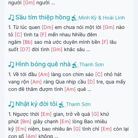
người
[Gm]
người ...
Sầu tím thiệp hồng
Minh Kỳ & Hoài Linh
1. Từ lúc quen
[Dm]
em chưa nói một lời
[Gm]
nào
tỏ
[C]
tình ta
[F]
mến nhau Nhiều đêm
ngắm
[Bb]
sao mà ước duyên mình bền
[F]
lâu
suốt
[D7]
đời tình
[Gm]
khắc sâu ...
Hình bóng quê nhà
Thanh Sơn
1. Về tới đầu
[Am]
làng con chim sáo
[C]
nhỏ hát
vang rộn
[Am]
ràng Qua nhịp cầu
[D]
tre, qua mấy
con đê thắm đượm tình
[Am]
quê ...
Nhật ký đời tôi
Thanh Sơn
1. Ngược thời
[Em]
gian, trở về quá
[G]
khứ
phút
[Bm]
giây chạnh
[Em]
lòng Bao nhiêu
kỷ
[Em]
niệm, bao nhiêu ân
[G]
tình chỉ
[Em]
còn lại
con số
[Am]
không ...