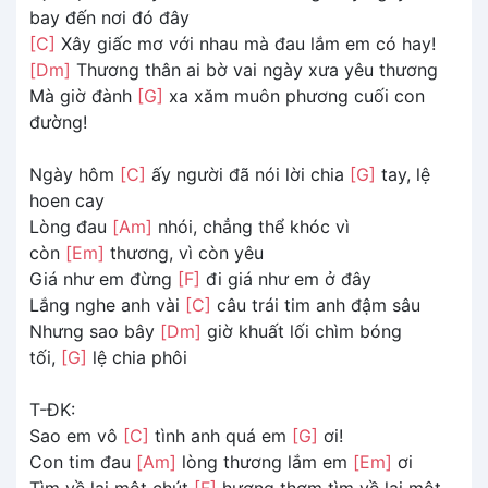
bay đến nơi đó đây
[C]
Xây giấc mơ với nhau mà đau lắm em có hay!
[Dm]
Thương thân ai bờ vai ngày xưa yêu thương
Mà giờ đành
[G]
xa xăm muôn phương cuối con
đường!
Ngày hôm
[C]
ấy người đã nói lời chia
[G]
tay, lệ
hoen cay
Lòng đau
[Am]
nhói, chẳng thể khóc vì
còn
[Em]
thương, vì còn yêu
Giá như em đừng
[F]
đi giá như em ở đây
Lắng nghe anh vài
[C]
câu trái tim anh đậm sâu
Nhưng sao bây
[Dm]
giờ khuất lối chìm bóng
tối,
[G]
lệ chia phôi
T-ĐK:
Sao em vô
[C]
tình anh quá em
[G]
ơi!
Con tim đau
[Am]
lòng thương lắm em
[Em]
ơi
Tìm về lại một chút
[F]
hương thơm tìm về lại một