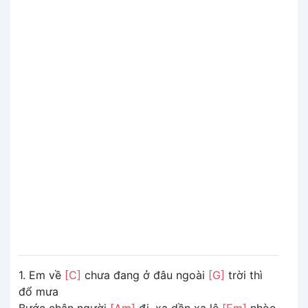
1. Em về
[C]
chưa đang ở đâu ngoài
[G]
trời thì
đổ mưa
Bước chân người
[Am]
đi, xa dần xa lệ
[Em]
nhòe