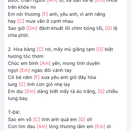
trên khóe mi
Em nói thương
[F]
anh, yêu anh, vì anh nắng
hay
[C]
mưa vẫn ở cạnh nhau
Sao giờ
[Dm]
đành khuất lối chìm bóng tối,
[G]
lệ
chia phôi.
2. Hoa bàng
[C]
rơi, mây mù giăng tạm
[G]
biệt
hương tóc thơm
Chúc em bình
[Am]
yên, mong tình duyên
ngọt
[Em]
ngào đôi cánh tay
Cô bé năm
[F]
xưa yêu anh giờ đây hóa
lung
[C]
linh cơn gió nhẹ lay
Em dịu
[Dm]
dàng biết mấy tà áo trắng,
[G]
chiều
tung bay.
T-ĐK:
Sao em vô
[C]
tình anh quá em
[G]
ơi!
Con tim đau
[Am]
lòng thương lắm em
[Em]
ơi