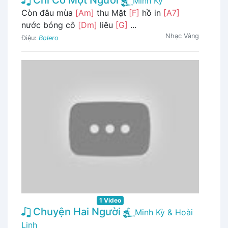
Minh Kỳ
Còn đâu mùa
[Am]
thu Mặt
[F]
hồ in
[A7]
nước bóng cô
[Dm]
liêu
[G]
...
Nhạc Vàng
Điệu:
Bolero
1 Video
Chuyện Hai Người
Minh Kỳ & Hoài
Linh