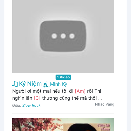
1 Video
Kỷ Niệm
Minh Kỳ
Người ơi một mai nếu tôi đi
[Am]
rồi Thì
nghìn lần
[C]
thương cũng thế mà thôi ...
Nhạc Vàng
Điệu:
Slow Rock