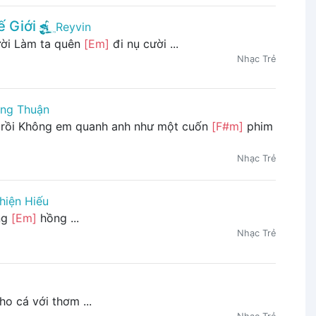
 Giới
Reyvin
ời Làm ta quên
[Em]
đi nụ cười ...
Nhạc Trẻ
ng Thuận
rồi Không em quanh anh như một cuốn
[F#m]
phim
Nhạc Trẻ
hiện Hiếu
ng
[Em]
hồng ...
Nhạc Trẻ
o cá với thơm ...