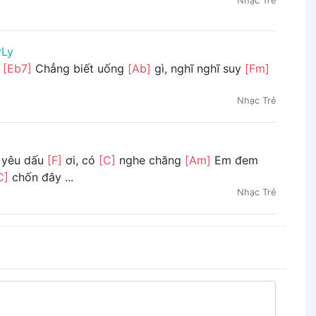
Nhạc Trẻ
yLy
n
[Eb7]
Chẳng biết uống
[Ab]
gì, nghĩ nghĩ suy
[Fm]
Nhạc Trẻ
 yêu dấu
[F]
ơi, có
[C]
nghe chăng
[Am]
Em đem
C]
chốn đây ...
Nhạc Trẻ