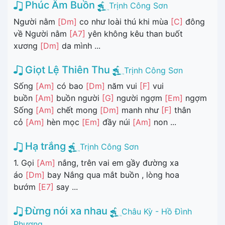
Phúc Âm Buồn
Trịnh Công Sơn
Người nằm
[Dm]
co như loài thú khi mùa
[C]
đông
về Người nằm
[A7]
yên không kêu than buốt
xương
[Dm]
da mình ...
Giọt Lệ Thiên Thu
Trịnh Công Sơn
Sống
[Am]
có bao
[Dm]
năm vui
[F]
vui
buồn
[Am]
buồn người
[G]
người ngợm
[Em]
ngợm
Sống
[Am]
chết mong
[Dm]
manh như
[F]
thân
cỏ
[Am]
hèn mọc
[Em]
đầy núi
[Am]
non ...
Hạ trắng
Trịnh Công Sơn
1. Gọi
[Am]
nắng, trên vai em gầy đường xa
áo
[Dm]
bay Nắng qua mắt buồn , lòng hoa
bướm
[E7]
say ...
Đừng nói xa nhau
Châu Kỳ - Hồ Đình
Phương