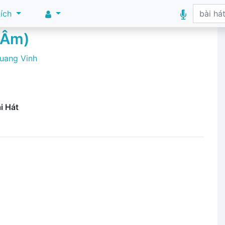
 ích
 Âm)
uang Vinh
i Hát