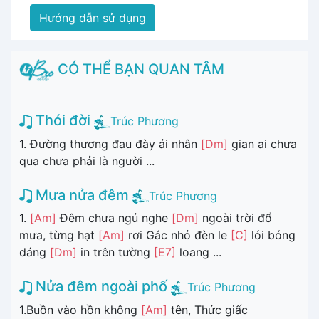
Hướng dẫn sử dụng
CÓ THỂ BẠN QUAN TÂM
Thói đời
Trúc Phương
1. Đường thương đau đày ải nhân
[Dm]
gian ai chưa
qua chưa phải là người ...
Mưa nửa đêm
Trúc Phương
1.
[Am]
Đêm chưa ngủ nghe
[Dm]
ngoài trời đổ
mưa, từng hạt
[Am]
rơi Gác nhỏ đèn le
[C]
lói bóng
dáng
[Dm]
in trên tường
[E7]
loang ...
Nửa đêm ngoài phố
Trúc Phương
1.Buồn vào hồn không
[Am]
tên, Thức giấc