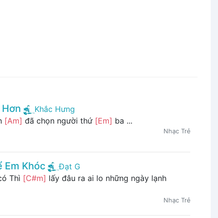
t Hơn
Khắc Hưng
h
[Am]
đã chọn người thứ
[Em]
ba ...
Nhạc Trẻ
ể Em Khóc
Đạt G
ó Thì
[C#m]
lấy đâu ra ai lo những ngày lạnh
Nhạc Trẻ