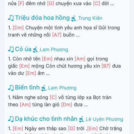
nửa
[F]
đêm nhớ
[G]
chuyện xưa vào
[C]
đời ...
Triệu đóa hoa hồng
Trung Kiên
1.
[Dm]
Chuyện một tình yêu anh họa sĩ Gửi trong
tranh vẽ những nỗi
[A7]
buồn ...
Cỏ úa
Lam Phương
1. Còn nhớ tên
[Em]
nhau xin
[Am]
gọi trong
giấc
[Em]
mộng Còn chút hương yêu xin
[B7]
đưa
vào dư
[Em]
âm ...
Biển tình
Lam Phương
1. Nằm nghe sóng
[C]
vỗ từng lớp xa Bọt tràn
theo
[Am]
từng làn gió
[Dm]
đưa ...
Dạ khúc cho tình nhân
Lê Uyên Phương
1.
[Em]
Ngày em thắp sao
[G]
trời .
[Em]
Chờ trăng