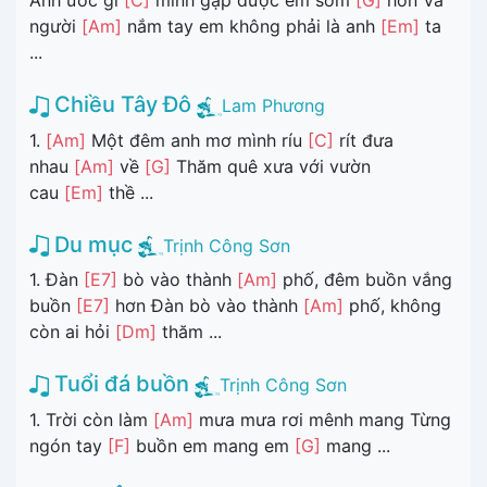
Anh ước gì
[C]
mình gặp được em sớm
[G]
hơn Và
người
[Am]
nắm tay em không phải là anh
[Em]
ta
...
Chiều Tây Đô
Lam Phương
1.
[Am]
Một đêm anh mơ mình ríu
[C]
rít đưa
nhau
[Am]
về
[G]
Thăm quê xưa với vườn
cau
[Em]
thề ...
Du mục
Trịnh Công Sơn
1. Đàn
[E7]
bò vào thành
[Am]
phố, đêm buồn vắng
buồn
[E7]
hơn Đàn bò vào thành
[Am]
phố, không
còn ai hỏi
[Dm]
thăm ...
Tuổi đá buồn
Trịnh Công Sơn
1. Trời còn làm
[Am]
mưa mưa rơi mênh mang Từng
ngón tay
[F]
buồn em mang em
[G]
mang ...