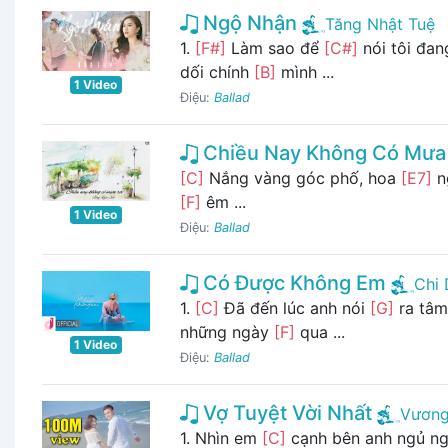
Ngộ Nhận
Tăng Nhật Tuệ
1.
[F#]
Làm sao để
[C#]
nói tôi đa
dối chính
[B]
mình ...
1 Video
Điệu:
Ballad
Chiều Nay Không Có Mưa
[C]
Nắng vàng góc phố, hoa
[E7]
n
[F]
êm ...
1 Video
Điệu:
Ballad
Có Được Không Em
Chi
1.
[C]
Đã đến lúc anh nói
[G]
ra tâm
những ngày
[F]
qua ...
1 Video
Điệu:
Ballad
Vợ Tuyệt Vời Nhất
Vương
1. Nhìn em
[C]
cạnh bên anh ngủ n