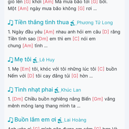
gió lên
[G]
khơi
[Am]
Mà mưa bão tơi
[G]
bời.
Một
[Am]
ngày mưa bão không
[G]
rơi ...
Tiền thắng tình thua
Phương Tử Long
1. Ngày đầu yêu
[Am]
nhau anh hỏi em câu
[D]
rằng
Tiền tình sao
[Dm]
em thì em
[C]
nói em
chung
[Am]
tình ...
Mẹ tôi
Lê Huy
1. Mẹ
[Em]
tôi, khóc với tôi những lúc tôi
[C]
buồn
Nếm với
[D]
tôi cay đắng tủi
[G]
hờn ...
Tình nhạt phai
Khúc Lan
1.
[Dm]
Chiều buồn nghiêng nắng Biển
[Gm]
vắng
mênh mông lang thang mình ta ...
Buồn lắm em ơi
Lai Hoàng