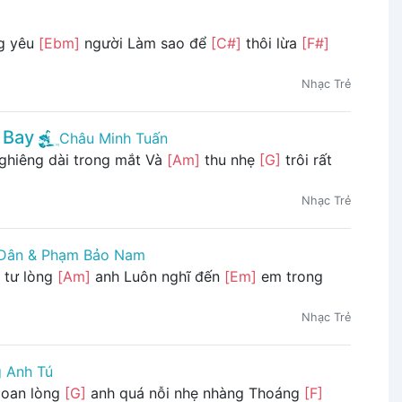
ng yêu
[Ebm]
người Làm sao để
[C#]
thôi lừa
[F#]
Nhạc Trẻ
 Bay
Châu Minh Tuấn
ghiêng dài trong mắt Và
[Am]
thu nhẹ
[G]
trôi rất
Nhạc Trẻ
 Dân & Phạm Bảo Nam
 tư lòng
[Am]
anh Luôn nghĩ đến
[Em]
em trong
Nhạc Trẻ
 Anh Tú
goan lòng
[G]
anh quá nỗi nhẹ nhàng Thoáng
[F]