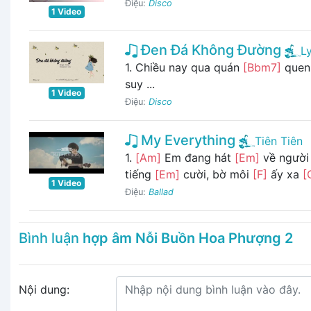
Điệu:
Disco
1 Video
Đen Đá Không Đường
L
1. Chiều nay qua quán
[Bbm7]
que
suy ...
1 Video
Điệu:
Disco
My Everything
Tiên Tiên
1.
[Am]
Em đang hát
[Em]
về người
tiếng
[Em]
cười, bờ môi
[F]
ấy xa
[
1 Video
Điệu:
Ballad
Bình luận
hợp âm Nỗi Buồn Hoa Phượng 2
Nội dung: