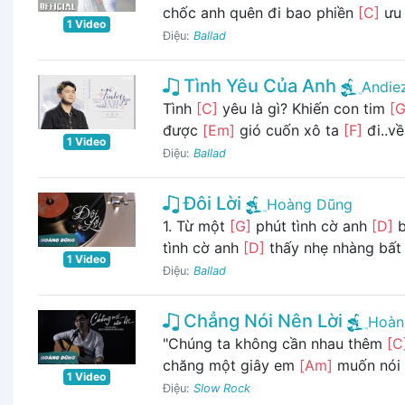
chốc anh quên đi bao phiền
[C]
ưu .
1 Video
Điệu:
Ballad
Tình Yêu Của Anh
Andie
Tình
[C]
yêu là gì? Khiến con tim
[G
được
[Em]
gió cuốn xô ta
[F]
đi..v
1 Video
Điệu:
Ballad
Đôi Lời
Hoàng Dũng
1. Từ một
[G]
phút tình cờ anh
[D]
b
tình cờ anh
[D]
thấy nhẹ nhàng bấ
1 Video
Điệu:
Ballad
Chẳng Nói Nên Lời
Hoàn
"Chúng ta không cần nhau thêm
[C
chăng một giây em
[Am]
muốn nói lờ
1 Video
Điệu:
Slow Rock