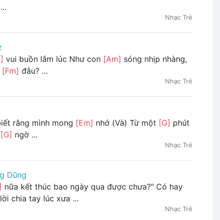
..
Nhạc Trẻ
z
]
vui buồn lắm lúc Như con
[Am]
sóng nhịp nhàng,
ề
[Fm]
đâu? ...
Nhạc Trẻ
iết rằng mình mong
[Em]
nhớ (Và) Từ một
[G]
phút
t
[G]
ngờ ...
Nhạc Trẻ
g Dũng
]
nữa kết thúc bao ngày qua được chưa?" Có hay
i chia tay lúc xưa ...
Nhạc Trẻ