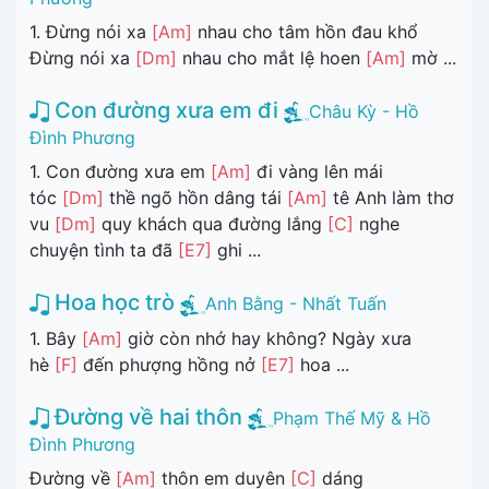
1. Đừng nói xa
[Am]
nhau cho tâm hồn đau khổ
Đừng nói xa
[Dm]
nhau cho mắt lệ hoen
[Am]
mờ ...
Con đường xưa em đi
Châu Kỳ - Hồ
Đình Phương
1. Con đường xưa em
[Am]
đi vàng lên mái
tóc
[Dm]
thề ngõ hồn dâng tái
[Am]
tê Anh làm thơ
vu
[Dm]
quy khách qua đường lắng
[C]
nghe
chuyện tình ta đã
[E7]
ghi ...
Hoa học trò
Anh Bằng - Nhất Tuấn
1. Bây
[Am]
giờ còn nhớ hay không? Ngày xưa
hè
[F]
đến phượng hồng nở
[E7]
hoa ...
Đường về hai thôn
Phạm Thế Mỹ & Hồ
Đình Phương
Đường về
[Am]
thôn em duyên
[C]
dáng