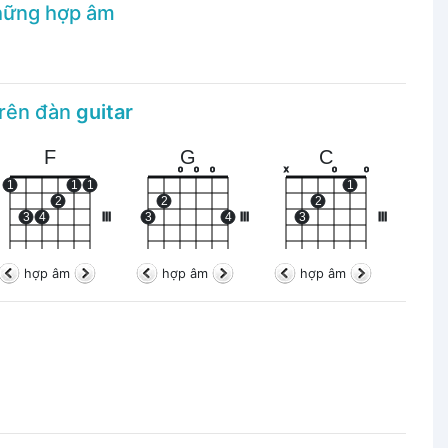
hững hợp âm
trên đàn
guitar
F
G
C
o
o
o
x
o
o
1
1
1
1
2
2
2
3
4
III
3
4
III
3
III
hợp âm
hợp âm
hợp âm