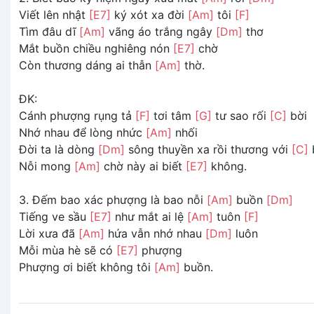
Viết lên nhật
[E7]
ký xót xa đời
[Am]
tôi
[F]
Tìm đâu dĩ
[Am]
vãng áo trắng ngây
[Dm]
thơ
Mắt buồn chiều nghiêng nón
[E7]
chờ
Còn thương dáng ai thẫn
[Am]
thờ.
ĐK:
Cánh phượng rụng tả
[F]
tơi tâm
[G]
tư sao rối
[C]
bời
Nhớ nhau để lòng nhức
[Am]
nhối
Đời ta là dòng
[Dm]
sông thuyền xa rồi thương với
[C]
Nỗi mong
[Am]
chờ này ai biết
[E7]
không.
3. Đếm bao xác phượng là bao nỗi
[Am]
buồn
[Dm]
Tiếng ve sầu
[E7]
như mắt ai lệ
[Am]
tuôn
[F]
Lời xưa đã
[Am]
hứa vẫn nhớ nhau
[Dm]
luôn
Mỗi mùa hè sẽ có
[E7]
phượng
Phượng ơi biết không tôi
[Am]
buồn.