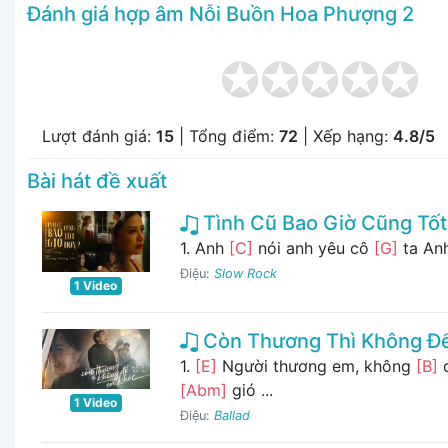
Đánh giá hợp âm Nỗi Buồn Hoa Phượng 2
Lượt đánh giá:
15
| Tổng điểm:
72
| Xếp hạng:
4.8/5
Bài hát đề xuất
Tình Cũ Bao Giờ Cũng Tố
1. Anh
[C]
nói anh yêu cô
[G]
ta An
Điệu:
Slow Rock
1 Video
Còn Thương Thì Không Đ
1.
[E]
Người thương em, không
[B]
c
[Abm]
gió ...
1 Video
Điệu:
Ballad