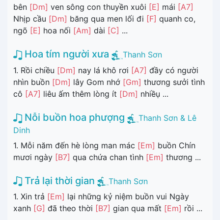
bên
[Dm]
ven sông con thuyền xuôi
[E]
mái
[A7]
Nhịp cầu
[Dm]
băng qua men lối đi
[F]
quanh co,
ngõ
[E]
hoa nối
[Am]
dài
[C]
...
Hoa tím người xưa
Thanh Sơn
1. Rồi chiều
[Dm]
nay lá khô rơi
[A7]
đầy có người
nhìn buồn
[Dm]
lây Gom nhớ
[Gm]
thương sưởi tình
cô
[A7]
liêu ấm thêm lòng ít
[Dm]
nhiềụ ...
Nỗi buồn hoa phượng
Thanh Sơn & Lê
Dinh
1. Mỗi năm đến hè lòng man mác
[Em]
buồn Chín
mươi ngày
[B7]
qua chứa chan tình
[Em]
thương ...
Trả lại thời gian
Thanh Sơn
1. Xin trả
[Em]
lại những kỷ niệm buồn vui Ngày
xanh
[G]
đã theo thời
[B7]
gian qua mất
[Em]
rồi ...