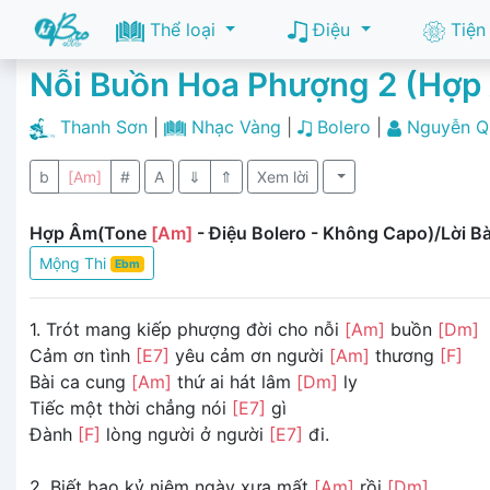
Thể loại
Điệu
Tiện
Nỗi Buồn Hoa Phượng 2 (Hợp
Thanh Sơn
|
Nhạc Vàng
|
Bolero
|
Nguyễn Q
b
[Am]
#
A
⇓
⇑
Xem lời
Hợp Âm(Tone
[Am]
- Điệu Bolero - Không Capo)/Lời Bà
Mộng Thi
Ebm
1. Trót mang kiếp phượng đời cho nỗi
[Am]
buồn
[Dm]
Cảm ơn tình
[E7]
yêu cảm ơn người
[Am]
thương
[F]
Bài ca cung
[Am]
thứ ai hát lâm
[Dm]
ly
Tiếc một thời chẳng nói
[E7]
gì
Đành
[F]
lòng người ở người
[E7]
đi.
2. Biết bao kỷ niệm ngày xưa mất
[Am]
rồi
[Dm]