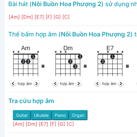
Bài hát (
Nỗi Buồn Hoa Phượng 2
) sử dụng n
[Am]
[Dm]
[E7]
[F]
[G]
[C]
Thế bấm hợp âm (
Nỗi Buồn Hoa Phượng 2
) 
Am
Dm
E7
x
o
o
x
o
o
o
o
o
o
1
1
1
2
3
2
2
III
3
III
III
hợp âm
hợp âm
hợp âm
Tra cứu hợp âm
Guitar
Ukulele
Piano
Organ
[Am]
[Dm]
[E7]
[F]
[G]
[C]