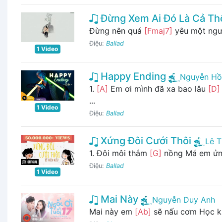
Đừng Xem Ai Đó Là Cả Thế
Đừng nên quá
[Fmaj7]
yêu một ngư
Điệu:
Ballad
1 Video
Happy Ending
Nguyễn Hồ
1.
[A]
Em ơi mình đã xa bao lâu
[D]
...
1 Video
Điệu:
Ballad
Xứng Đôi Cưới Thôi
Lê T
1. Đôi môi thắm
[G]
nồng Má em ử
Điệu:
Ballad
1 Video
Mai Này
Nguyễn Duy Anh
Mai này em
[Ab]
sẽ nấu cơm Học kh