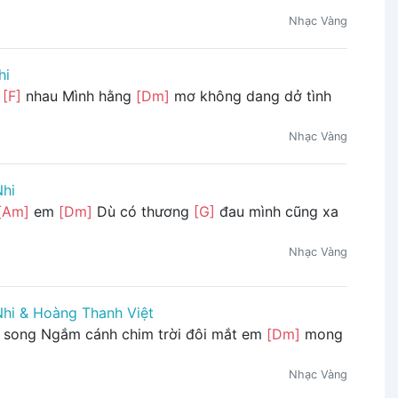
Nhạc Vàng
hi
u
[F]
nhau Mình hằng
[Dm]
mơ không dang dở tình
Nhạc Vàng
Nhi
[Am]
em
[Dm]
Dù có thương
[G]
đau mình cũng xa
Nhạc Vàng
Nhi & Hoàng Thanh Việt
song Ngắm cánh chim trời đôi mắt em
[Dm]
mong
Nhạc Vàng