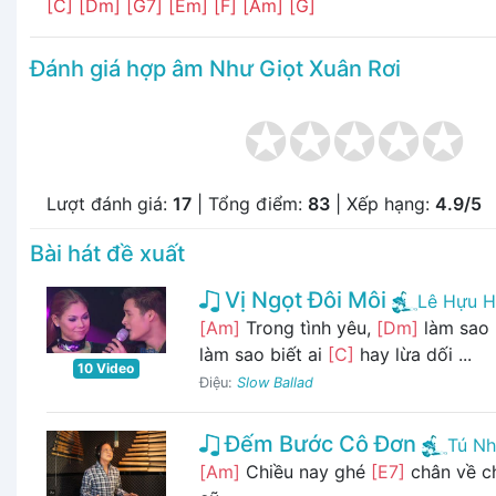
[C]
[Dm]
[G7]
[Em]
[F]
[Am]
[G]
Đánh giá hợp âm Như Giọt Xuân Rơi
Lượt đánh giá:
17
| Tổng điểm:
83
| Xếp hạng:
4.9/5
Bài hát đề xuất
Vị Ngọt Đôi Môi
Lê Hựu H
[Am]
Trong tình yêu,
[Dm]
làm sao 
làm sao biết ai
[C]
hay lừa dối ...
10 Video
Điệu:
Slow Ballad
Đếm Bước Cô Đơn
Tú Nh
[Am]
Chiều nay ghé
[E7]
chân về 