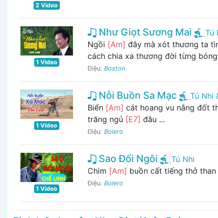
2 Video
Như Giọt Sương Mai
Tú 
Ngồi
[Am]
đây mà xót thương ta t
cách chia xa thương đời từng bón
1 Video
Điệu:
Boston
Nỗi Buồn Sa Mạc
Tú Nhi 
Biển
[Am]
cát hoang vu nắng đốt t
trăng ngủ
[E7]
đâu ...
1 Video
Điệu:
Bolero
Sao Đổi Ngôi
Tú Nhi
Chim
[Am]
buồn cất tiếng thở than
Điệu:
Bolero
1 Video