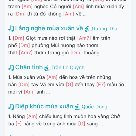
tranh
[Am]
nghèo Có người
[Am]
lính mùa xuân ấy
ra
[Dm]
đi từ đó không
[Am]
về ...
Lắng nghe mùa xuân về
Dương Thụ
1.
[Dm]
Giọt mưa nào rơi thật
[Am7]
êm trên
phố
[Dm]
phường Mùi hương nào thơm
thật
[Am7]
thơm trong gió
[Dm]
thoảng ...
Chân tình
Trần Lê Quỳnh
1. Mùa xuân vừa
[Am]
đến hoa về trên những
bàn
[Dm]
tay Và em vừa
[G]
đến thay
[E7]
màu áo
mới vì
[Am]
anh ...
Điệp khúc mùa xuân
Quốc Dũng
1. Nắng
[Am]
chiếu lung linh muôn hoa vàng Chở
tia
[F]
nắng về trong ánh mùa
[G]
sang ...