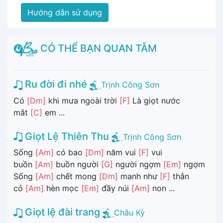
Hướng dẫn sử dụng
CÓ THỂ BẠN QUAN TÂM
Ru đời đi nhé
Trịnh Công Sơn
Có
[Dm]
khi mưa ngoài trời
[F]
Là giọt nước
mắt
[C]
em ...
Giọt Lệ Thiên Thu
Trịnh Công Sơn
Sống
[Am]
có bao
[Dm]
năm vui
[F]
vui
buồn
[Am]
buồn người
[G]
người ngợm
[Em]
ngợm
Sống
[Am]
chết mong
[Dm]
manh như
[F]
thân
cỏ
[Am]
hèn mọc
[Em]
đầy núi
[Am]
non ...
Giọt lệ đài trang
Châu Kỳ