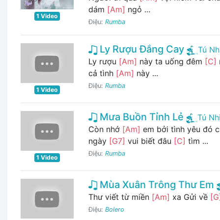
dám
[Am]
ngỏ ...
1 Video
Điệu:
Rumba
Ly Rượu Đắng Cay
Tú Nh
Ly rượu
[Am]
này ta uống đêm
[C]
cả tình
[Am]
này ...
Điệu:
Rumba
1 Video
Mưa Buồn Tỉnh Lẻ
Tú Nh
Còn nhớ
[Am]
em bởi tình yêu đó 
ngày
[G7]
vui biết đâu
[C]
tìm ...
Điệu:
Rumba
1 Video
Mùa Xuân Trông Thư Em
Thư viết từ miền
[Am]
xa Gửi về
[G
Điệu:
Bolero