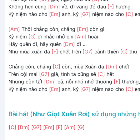
Không hẹn cũng
[Dm]
về, dĩ vãng đó đau
[F]
hương
Kỷ niệm nào cho
[Em]
anh, kỷ
[G7]
niệm nào cho
[C]
e
[Am]
Thôi chẳng còn, chẳng
[Em]
còn gì,
Kỷ niệm
[G]
ơi nhắc nhở chi
[Am]
hoài
Hãy quên đi, hãy quên
[Dm]
đi ...
Như mùa xuân đã
[F]
chết trên
[G7]
cành thiên
[C]
thu
Chẳng còn, chẳng
[C]
còn, mùa Xuân đã
[Dm]
chết,
Trên cội mai
[G7]
già, tình ta cũng sẽ
[C]
hết
Nhưng còn tất
[Dm]
cả, nỗi nhớ nhớ thương
[F]
thương,
Kỷ niệm nào cho
[Em]
anh, kỷ
[G7]
niệm nào cho
[C]
e
Bài hát (
Như Giọt Xuân Rơi
) sử dụng những
[C]
[Dm]
[G7]
[Em]
[F]
[Am]
[G]