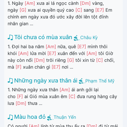
1. Ngày
[Am]
xưa ai lá ngọc cành
[Dm]
vàng,
ngày
[G]
xưa ai quyền quý cao
[C]
sang
[E7]
Em
chính em ngày xưa đó ước xây đời lên tột đỉnh
nhân gian ...
Tôi chưa có mùa xuân
Châu Kỳ
1. Đợi hai ba năm
[Am]
nữa, quê
[E7]
mình thôi
khói
[Am]
lửa mời
[E7]
xuân đến với
[Am]
tôi Giờ
này còn nổi
[Dm]
trôi riêng
[G]
tôi xin từ
[C]
chối,
mà
[F]
xuân chán gì
[E7]
nơi ...
Những ngày xưa thân ái
Phạm Thế Mỹ
1. Những ngày xưa thân
[Am]
ái anh gởi lại
cho
[F]
ai Gió mùa xuân êm
[C]
đưa rung hàng cây
lưa
[Dm]
thưa ...
Màu hoa đỏ
Thuận Yến
Có người
[Am]
lính từ mùa thu ấy ra
[Dm]
đi từ mái