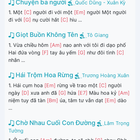
Chuyện ba người
Quốc Dũng - Xuân Kỳ
1. Một
[C]
người đi với một
[Em]
người Một người
đi với
[G]
nụ cười hắt
[C]
hiu ...
Giọt Buồn Không Tên
Tô Giang
1. Vừa chiều hôm
[Am]
nao anh với tôi đi dạo phố
Hai đứa vòng
[F]
tay âu yếm
[G]
như đôi tình
[C]
nhân ...
Hái Trộm Hoa Rừng
Trương Hoàng Xuân
1. Hái cụm hoa
[Em]
rừng về trao một
[C]
người
ngày
[D]
xưa anh đã
[G]
hứa
[E7]
Màu hoa kỷ
[Am]
niệm tuy đã tàn
[Bm]
úa, tâm tư vẫn dạt
[Em]
dào
...
Chờ Nhau Cuối Con Đường
Lâm Trọng
Tường