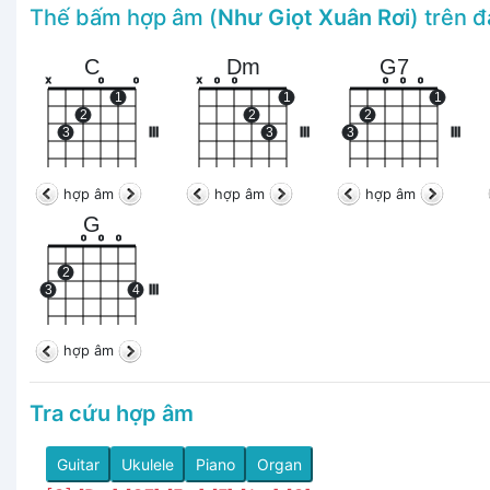
Thế bấm hợp âm (
Như Giọt Xuân Rơi
) trên 
C
Dm
G7
x
o
o
x
o
o
o
o
o
1
1
1
2
2
2
3
III
3
III
3
III
hợp âm
hợp âm
hợp âm
G
o
o
o
2
3
4
III
hợp âm
Tra cứu hợp âm
Guitar
Ukulele
Piano
Organ