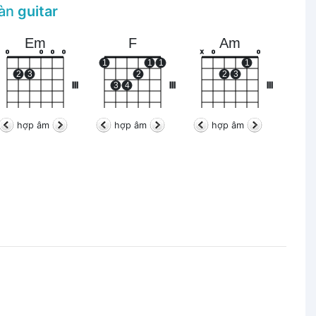
đàn
guitar
Em
F
Am
o
o
o
o
x
o
o
1
1
1
1
2
3
2
2
3
III
3
4
III
III
hợp âm
hợp âm
hợp âm