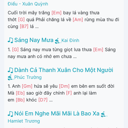
Điểu - Xuân Quỳnh
Cuối trời mây trắng
[Em]
bay lá vàng thưa
thớt
[G]
quá Phải chăng lá về
[Am]
rừng mùa thu đi
cùng
[B7]
lá ...
Sáng Nay Mưa
Kai Đinh
1.
[G]
Sáng nay mưa từng giọt lưa thưa
[Em]
Sáng
nay mưa anh có nhớ em chưa ...
Dành Cả Thanh Xuân Cho Một Người
Phúc Trường
1. Anh
[Gm]
hứa sẽ yêu
[Dm]
em bên em suốt đời
Mà
[Eb]
sao giờ đây chính
[F]
anh lại làm
em
[Bb]
khóc
[D7]
...
Nói Em Nghe Mãi Mãi Là Bao Xa
Hamlet Trương