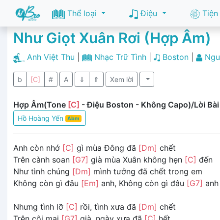
Thể loại
Điệu
Tiện
Như Giọt Xuân Rơi (Hợp Âm)
Anh Việt Thu
|
Nhạc Trữ Tình
|
Boston
|
Ngu
b
[C]
#
A
⇓
⇑
Xem lời
Hợp Âm(Tone
[C]
- Điệu Boston - Không Capo)/Lời Bài
Hồ Hoàng Yến
Abm
Anh còn nhớ
[C]
gì mùa Đông đã
[Dm]
chết
Trên cành soan
[G7]
già mùa Xuân không hẹn
[C]
đến
Như tình chúng
[Dm]
mình tưởng đã chết trong em
Không còn gì đâu
[Em]
anh, Không còn gì đâu
[G7]
anh
Nhưng tình lỡ
[C]
rồi, tình xưa đã
[Dm]
chết
Trên cội mai
[G7]
già, ngày xưa đã
[C]
hết