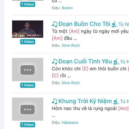
cũ ...
1 Video
Điệu:
Bolero
Đoạn Buồn Cho Tôi
Tú N
Từ một
[Am]
ngày từ ngày mới yê
[Am]
đầu ...
1 Video
Điệu:
Slow Rock
Đoạn Cuối Tình Yêu
Tú 
Còn khóc chi
[E]
em thôi buồn chi
[C]
rồi ...
Điệu:
Slow Rock
1 Video
Khung Trời Kỷ Niệm
Tú 
Hôm nao thu về lá rụng ngoài
[Am]
...
Điệu:
Habanera
1 Video