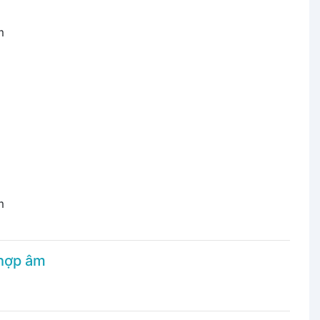
m
m
 hợp âm