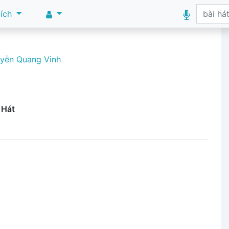
 ích
yễn Quang Vinh
 Hát