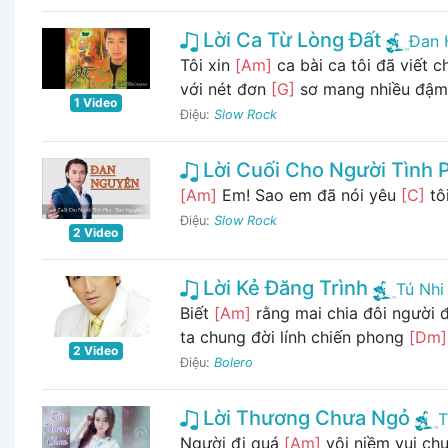
Lời Ca Từ Lòng Đất
Đan 
Tôi xin
[Am]
ca bài ca tôi đã viết 
với nét đơn
[G]
sơ mang nhiều đậ
1 Video
Điệu:
Slow Rock
Lời Cuối Cho Người Tình 
[Am]
Em! Sao em đã nói yêu
[C]
tô
Điệu:
Slow Rock
2 Video
Lời Kẻ Đăng Trình
Tú Nhi
Biết
[Am]
rằng mai chia đôi người 
ta chung đời lính chiến phong
[Dm]
2 Video
Điệu:
Bolero
Lời Thương Chưa Ngỏ
T
Người đi quá
[Am]
vội niềm vui ch