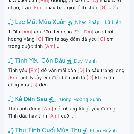
1. Ở cuối con
[Am]
đường, ta sẽ chờ
[C]
nhau Chờ
nhau, trao
[Em]
nhau bao giọt tình chôn
[G]
giấu ...
Lạc Mất Mùa Xuân
Nhạc Pháp - Lữ Liên
1. Dìu
[Am]
em đến đem cho đời
[Dm]
anh thôi
hoang vắng
[G]
Tim ta say đắm đã yêu
[C]
em
trong cuộc tình
[Am]
...
Tình Yêu Còn Đâu
Duy Mạnh
Tình yêu
[Em]
đó vẫn mãi còn
[D]
in sâu trong lòng
[Em]
anh Ngày em đến bên anh là
[D]
khi xuân
cũng vừa
[G]
đến ...
Kẻ Đến Sau
Trương Hoàng Xuân
Thôi anh đừng
[Am]
nói những lời gì yêu đương
Tình đầu hay tình
[Am]
cuối ...
Thư Tình Cuối Mùa Thu
Phan Huỳnh