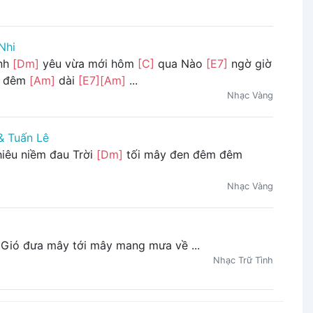
Nhi
ình
[Dm]
yêu vừa mới hôm
[C]
qua Nào
[E7]
ngờ giờ
g đêm
[Am]
dài
[E7]
[Am]
...
Nhạc Vàng
& Tuấn Lê
hiêu niềm đau Trời
[Dm]
tối mây đen đêm đêm
Nhạc Vàng
 Gió đưa mây tới mây mang mưa về ...
Nhạc Trữ Tình