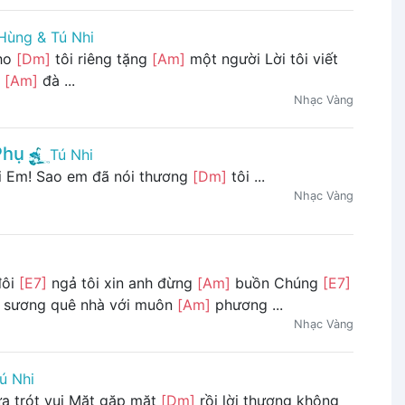
Hùng & Tú Nhi
cho
[Dm]
tôi riêng tặng
[Am]
một người Lời tôi viết
m
[Am]
đà ...
Nhạc Vàng
Phụ
Tú Nhi
i Em! Sao em đã nói thương
[Dm]
tôi ...
Nhạc Vàng
đôi
[E7]
ngả tôi xin anh đừng
[Am]
buồn Chúng
[E7]
sương quê nhà với muôn
[Am]
phương ...
Nhạc Vàng
ú Nhi
ưa trót vui Mặt gặp mặt
[Dm]
rồi lời thương không