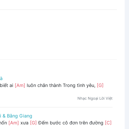
à
biết ai
[Am]
luôn chân thành Trong tình yêu,
[G]
Nhạc Ngoại Lời Việt
i & Bằng Giang
chốn
[Am]
xưa
[G]
Đếm bước cô đơn trên đường
[C]