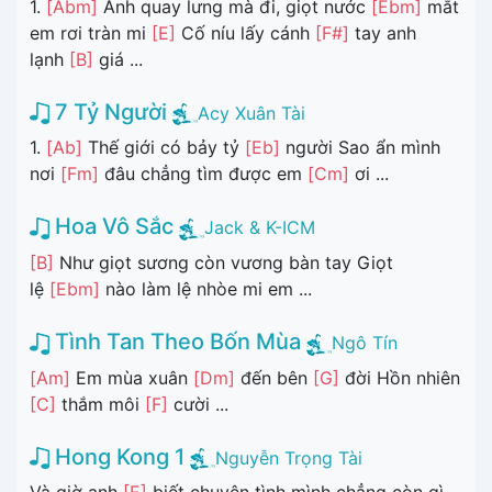
1.
[Abm]
Anh quay lưng mà đi, giọt nước
[Ebm]
mắt
em rơi tràn mi
[E]
Cố níu lấy cánh
[F#]
tay anh
lạnh
[B]
giá ...
7 Tỷ Người
Acy Xuân Tài
1.
[Ab]
Thế giới có bảy tỷ
[Eb]
người Sao ẩn mình
nơi
[Fm]
đâu chẳng tìm được em
[Cm]
ơi ...
Hoa Vô Sắc
Jack & K-ICM
[B]
Như giọt sương còn vương bàn tay Giọt
lệ
[Ebm]
nào làm lệ nhòe mi em ...
Tình Tan Theo Bốn Mùa
Ngô Tín
[Am]
Em mùa xuân
[Dm]
đến bên
[G]
đời Hồn nhiên
[C]
thắm môi
[F]
cười ...
Hong Kong 1
Nguyễn Trọng Tài