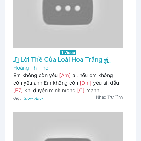
1 Video
Lời Thề Của Loài Hoa Trắng
Hoàng Thi Thơ
Em không còn yêu
[Am]
ai, nếu em không
còn yêu anh Em không còn
[Dm]
yêu ai, dẫu
[E7]
khi duyên mình mong
[C]
manh ...
Nhạc Trữ Tình
Điệu:
Slow Rock