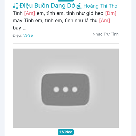
Điệu Buồn Dang Dở
Hoàng Thi Thơ
Tình
[Am]
em, tình em, tình như gió heo
[Dm]
may Tình em, tình em, tình như lá thu
[Am]
bay ...
Nhạc Trữ Tình
Điệu:
Valse
1 Video