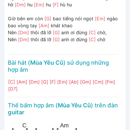
hờ
[Dm]
hu
[Em]
hu
[F]
hù hu
Giờ bên em còn
[G]
bao tiếng nói ngọt
[Em]
ngào
bao vòng tay
[Am]
khát khao
Nên
[Dm]
thôi đã lỡ
[G]
anh ơi đừng
[C]
chờ,
Nên
[Dm]
thôi đã lỡ
[G]
anh ơi đừng
[C]
chờ
Bài hát (
Mùa Yêu Cũ
) sử dụng những
hợp âm
[C]
[Am]
[Dm]
[G]
[F]
[Em]
[Ab]
[Gm]
[Cm]
[Fm]
[D7]
Thế bấm hợp âm (
Mùa Yêu Cũ
) trên đàn
guitar
C
Am
x
o
o
x
o
o