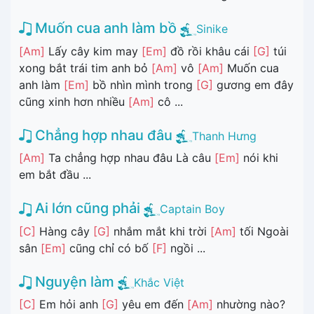
Muốn cua anh làm bồ
Sinike
[Am]
Lấy cây kim may
[Em]
đồ rồi khâu cái
[G]
túi
xong bắt trái tim anh bỏ
[Am]
vô
[Am]
Muốn cua
anh làm
[Em]
bồ nhìn mình trong
[G]
gương em đây
cũng xinh hơn nhiều
[Am]
cô ...
Chẳng hợp nhau đâu
Thanh Hưng
[Am]
Ta chẳng hợp nhau đâu Là câu
[Em]
nói khi
em bắt đầu ...
Ai lớn cũng phải
Captain Boy
[C]
Hàng cây
[G]
nhắm mắt khi trời
[Am]
tối Ngoài
sân
[Em]
cũng chỉ có bố
[F]
ngồi ...
Nguyện làm
Khắc Việt
[C]
Em hỏi anh
[G]
yêu em đến
[Am]
nhường nào?