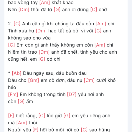
bao vòng tay
[Am]
khát khao
Nên
[Dm]
thôi đã lỡ
[G]
anh ơi đừng
[C]
chờ
2.
[C]
Anh cần gì khi chúng ta đâu còn
[Am]
chi
Tình xưa hư
[Dm]
hao tất cả bởi vì với
[G]
anh
không sao cho vừa
[C]
Em còn gì anh thấy không em còn
[Am]
chi
Niềm tin trao
[Dm]
anh đã chết, tình yêu cho anh
cũng hết, em
[G]
có chi
*
[Ab]
Dẫu ngày sau, dẫu buồn đau
Dẫu cho
[Gm]
em cô đơn, dẫu nụ
[Cm]
cười khô
héo
[Fm]
Em không trong tình
[D7]
yêu nơi anh
còn
[G]
ấm
[F]
biết rằng,
[C]
lúc giờ
[G]
em yêu riêng anh
mà
[Am]
thôi
Người yêu
[F]
hỡi bờ môi hỡi cớ
[C]
sao hững