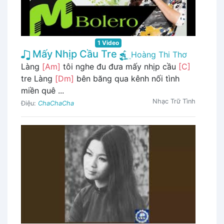
1 Video
Mấy Nhịp Cầu Tre
Hoàng Thi Thơ
Làng
[Am]
tôi nghe đu đưa mấy nhịp cầu
[C]
tre Làng
[Dm]
bên băng qua kênh nối tình
miền quê ...
Nhạc Trữ Tình
Điệu:
ChaChaCha