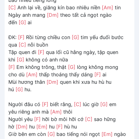
[C]
Anh lại về, giăng kín bao nhiêu niền
[Am]
tin
Ngày anh mang
[Dm]
theo tất cả ngọt ngào
đến
[G]
ai
ĐK:
[F]
Rồi từng chiều con
[G]
tim yếu đuối bước
qua
[C]
nỗi buồn
Tập quen đi
[F]
qua lối cũ hằng ngày, tập quen
khi
[G]
không có anh nữa
[F]
Em không trông, thật
[G]
lòng không mong
cho dù
[Am]
thấp thoáng thấy dáng
[F]
ai
Mùi hương thân
[Dm]
quen khi xưa hu hù hu
hú
[G]
hu.
Người đâu có
[F]
biết rằng,
[C]
lúc giờ
[G]
em
yêu riêng anh mà
[Am]
thôi
Người yêu
[F]
hỡi bờ môi hỡi cớ
[C]
sao hững
hờ
[Dm]
hu
[Em]
hu
[F]
hù hu
Giờ bên em còn
[G]
bao tiếng nói ngọt
[Em]
ngào