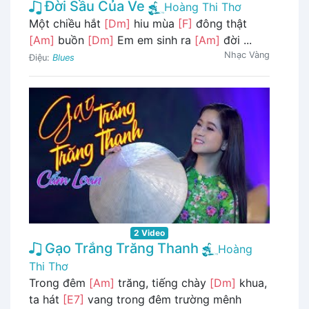
Đời Sầu Của Ve
Hoàng Thi Thơ
Một chiều hắt
[Dm]
hiu mùa
[F]
đông thật
[Am]
buồn
[Dm]
Em em sinh ra
[Am]
đời ...
Nhạc Vàng
Điệu:
Blues
2 Video
Gạo Trắng Trăng Thanh
Hoàng
Thi Thơ
Trong đêm
[Am]
trăng, tiếng chày
[Dm]
khua,
ta hát
[E7]
vang trong đêm trường mênh