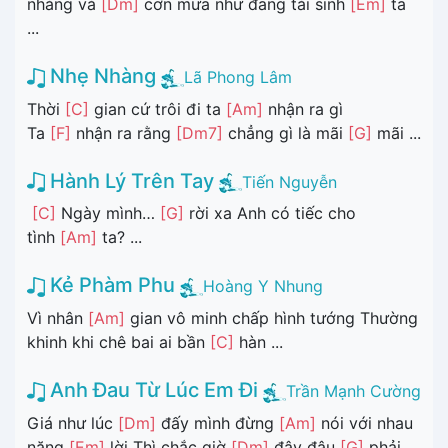
nhàng và
[Dm]
cơn mưa như đang tái sinh
[Em]
ta
...
Nhẹ Nhàng
Lã Phong Lâm
Thời
[C]
gian cứ trôi đi ta
[Am]
nhận ra gì
Ta
[F]
nhận ra rằng
[Dm7]
chẳng gì là mãi
[G]
mãi ...
Hành Lý Trên Tay
Tiến Nguyễn
[C]
Ngày mình…
[G]
rời xa Anh có tiếc cho
tình
[Am]
ta? ...
Kẻ Phàm Phu
Hoàng Y Nhung
Vì nhân
[Am]
gian vô minh chấp hình tướng Thường
khinh khi chê bai ai bần
[C]
hàn ...
Anh Đau Từ Lúc Em Đi
Trần Mạnh Cường
Giá như lúc
[Dm]
đấy mình đừng
[Am]
nói với nhau
nặng
[Em]
lời Thì chắc giờ
[Dm]
đây đâu
[G]
phải