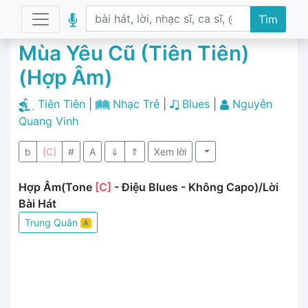
Tìm
Mùa Yêu Cũ (Tiên Tiên)
(Hợp Âm)
Tiên Tiên
|
Nhạc Trẻ
|
Blues
|
Nguyễn
Quang Vinh
b
[C]
#
A
⇓
⇑
Xem lời
Hợp Âm(Tone
[C]
- Điệu Blues - Không Capo)/Lời
Bài Hát
Trung Quân
A