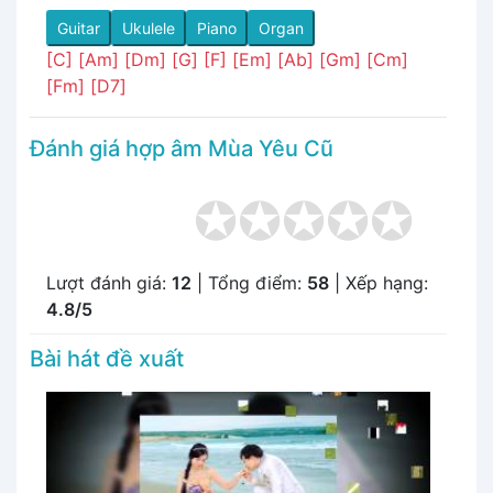
Guitar
Ukulele
Piano
Organ
[C]
[Am]
[Dm]
[G]
[F]
[Em]
[Ab]
[Gm]
[Cm]
[Fm]
[D7]
Đánh giá hợp âm Mùa Yêu Cũ
Lượt đánh giá:
12
| Tổng điểm:
58
| Xếp hạng:
4.8/5
Bài hát đề xuất