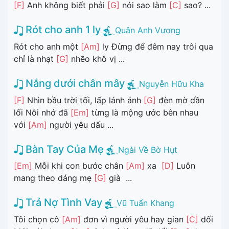
[F]
Anh không biết phải
[G]
nói sao làm
[C]
sao? ...
Rót cho anh 1 ly
Quân Anh Vương
Rót cho anh một
[Am]
ly Đừng để đêm nay trôi qua
chỉ là nhạt
[G]
nhẽo khô vị ...
Nắng dưới chân mây
Nguyễn Hữu Kha
[F]
Nhìn bầu trời tối, lấp lánh ánh
[G]
đèn mờ dần
lối Nỗi nhớ đã
[Em]
từng là mộng ước bên nhau
với
[Am]
người yêu dấu ...
Bàn Tay Của Mẹ
Ngài Về Bờ Hụt
[Em]
Mỗi khi con bước chân
[Am]
xa
[D]
Luôn
mang theo dáng mẹ
[G]
già ...
Trả Nợ Tình Vay
Vũ Tuấn Khang
Tôi chọn cô
[Am]
đơn vì người yêu hay gian
[C]
dối