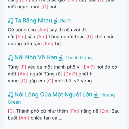
mỗi người một
[C]
nơi ...
Ta Bằng Nhau
Rô Ti
Cứ uống cho
[Am]
say đi nếu vơi đi
nỗi
[Em]
sầu
[Am]
Lòng người toan
[D]
khó chốn
dương trần tạm
[Em]
bợ ...
Nỗi Nhớ Vô Hạn
Thanh Hưng
Từng
[F]
yêu cả một thành phố vì
[Em7]
nơi đó có
một
[Am]
người Từng rất
[Dm7]
ghét hi
vọng
[G]
gặp em
[C]
mới thôi vô vọng ...
Nỗi Lòng Của Một Người Lớn
Hoàng
Green
[C]
Thành phố cứ như thêm
[Fm]
nặng nề
[Em]
Sau
buổi
[Am]
chiều tan ca ...