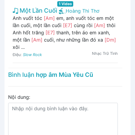
1 Video
Một Lần Cuối
Hoàng Thi Thơ
Anh vuốt tóc
[Am]
em, anh vuốt tóc em một
lần cuối, một lần cuối
[E7]
cùng rồi
[Am]
thôi
Anh hốt trăng
[E7]
thanh, trên áo em xanh,
một lần
[Am]
cuối, như những lần đó xa
[Dm]
xôi ...
Nhạc Trữ Tình
Điệu:
Slow Rock
Bình luận
hợp âm Mùa Yêu Cũ
Nội dung: