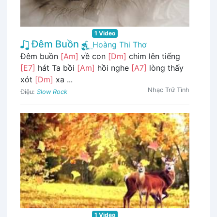
1 Video
Đêm Buồn
Hoàng Thi Thơ
Đêm buồn
[Am]
về con
[Dm]
chim lên tiếng
[E7]
hát Ta bồi
[Am]
hồi nghe
[A7]
lòng thấy
xót
[Dm]
xa ...
Nhạc Trữ Tình
Điệu:
Slow Rock
1 Video