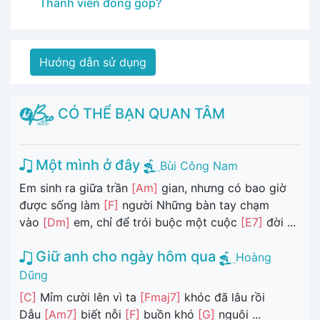
Thành viên đóng góp?
Hướng dẫn sử dụng
CÓ THỂ BẠN QUAN TÂM
Một mình ở đây
Bùi Công Nam
Em sinh ra giữa trần
[Am]
gian, nhưng có bao giờ
được sống làm
[F]
người Những bàn tay chạm
vào
[Dm]
em, chỉ để trói buộc một cuộc
[E7]
đời ...
Giữ anh cho ngày hôm qua
Hoàng
Dũng
[C]
Mỉm cười lên vì ta
[Fmaj7]
khóc đã lâu rồi
Dẫu
[Am7]
biết nỗi
[F]
buồn khó
[G]
nguôi ...