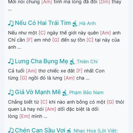
Mới nói chung
[Am]
tình mà lòng đã đổi
[Dm]
thay
...
Nếu Có Hai Trái Tim
Hà Anh
Nếu như một
[C]
ngày thế giới này quên
[Am]
anh
Chỉ cần
[F]
em nhớ
[G]
đến sự tồn
[C]
tại này của
anh ...
Lưng Cha Bụng Mẹ
Thiên Chí
Cả tuổi
[Am]
thơ chiếc xe đắt
[F]
nhất Con
từng
[G]
ngồi đó là lưng
[Am]
cha ...
Giả Vờ Mạnh Mẽ
Phạm Bảo Nam
Chẳng biết từ
[C]
khi nào anh bỗng có một
[G]
thói
quen Là hay nói
[Am]
dối đặc biệt là dối
lòng
[Em]
mình ...
Chén Cạn Sầu Vơi
Nhạc Hoa (Lời Việt: