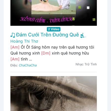
2 Video
Đám Cưới Trên Đường Quê
Hoàng Thi Thơ
[Am]
Ô! Ô! Sáng hôm nay trên quê hương tôi
Quê hương xinh
[Dm]
xinh quê hương hữu
[Am]
tình ...
Nhạc Trữ Tình
Điệu:
ChaChaCha