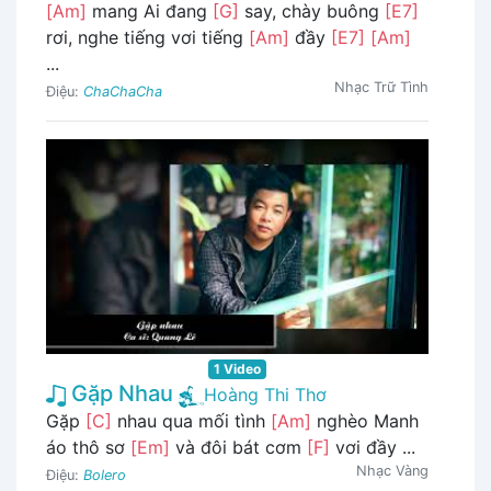
[Am]
mang Ai đang
[G]
say, chày buông
[E7]
rơi, nghe tiếng vơi tiếng
[Am]
đầy
[E7]
[Am]
...
Nhạc Trữ Tình
Điệu:
ChaChaCha
1 Video
Gặp Nhau
Hoàng Thi Thơ
Gặp
[C]
nhau qua mối tình
[Am]
nghèo Manh
áo thô sơ
[Em]
và đôi bát cơm
[F]
vơi đầy ...
Nhạc Vàng
Điệu:
Bolero