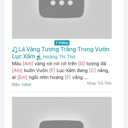
1 Video
Lá Vàng Tượng Trắng Trong Vườn
Lục Xâm
Hoàng Thi Thơ
Màu
[Am]
vàng rơi rơi rơi trên
[G]
tượng đá
[Am]
buồn Vườn
[F]
Lục-Xâm đang
[C]
nắng,
ai
[Em]
ngồi nhìn hoang
[F]
vắng ...
Nhạc Trữ Tình
Điệu:
Valse