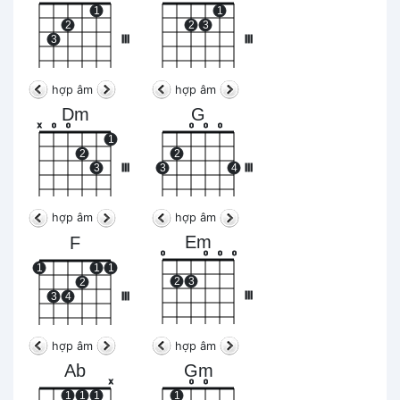
1
1
2
2
3
3
III
III
hợp âm
hợp âm
Dm
G
x
o
o
o
o
o
1
2
2
3
III
3
4
III
hợp âm
hợp âm
Em
F
o
o
o
o
1
1
1
2
3
2
III
3
4
III
hợp âm
hợp âm
Ab
Gm
x
o
o
1
1
1
1