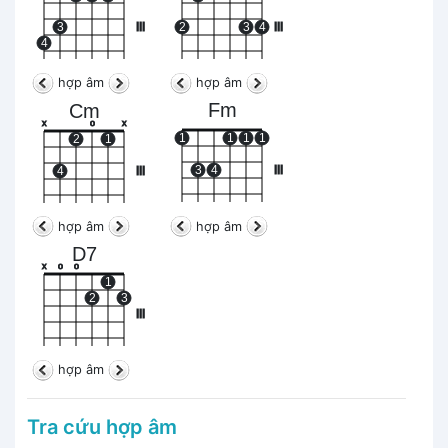
3
III
2
3
4
III
4
hợp âm
hợp âm
Fm
Cm
x
o
x
1
1
1
1
2
1
3
4
III
4
III
hợp âm
hợp âm
D7
x
o
o
1
2
3
III
hợp âm
Tra cứu hợp âm