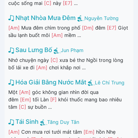
cuộc sống mai
[C]
này
[E7]
...
Nhạt Nhòa Mưa Đêm
Nguyễn Tường
[Am]
Mưa đêm chìm trong phố
[Dm]
đêm
[E7]
Giọt
sầu lạnh buốt môi
[Am]
mềm ...
Sau Lưng Bố
Jun Phạm
Nhớ chuyện ngày
[C]
xưa bé thơ Ngồi trong lòng
bố lái xe đi
[Am]
chơi khắp nơi ...
Hóa Giải Bằng Nước Mắt
Lê Chí Trung
Một
[Am]
góc không gian nhìn đời qua
đêm
[Em]
tối Làn
[F]
khói thuốc mang bao nhiêu
tâm
[C]
sự buồn ...
Tái Sinh
Tăng Duy Tân
[Am]
Cơn mưa rơi tưới mát tâm
[Em]
hồn Nhẹ