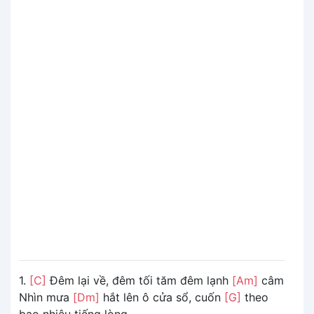
1.
[C]
Đêm lại về, đêm tối tăm đêm lạnh
[Am]
câm
Nhìn mưa
[Dm]
hắt lên ô cửa sổ, cuốn
[G]
theo
bao nhiêu tiếng lòng