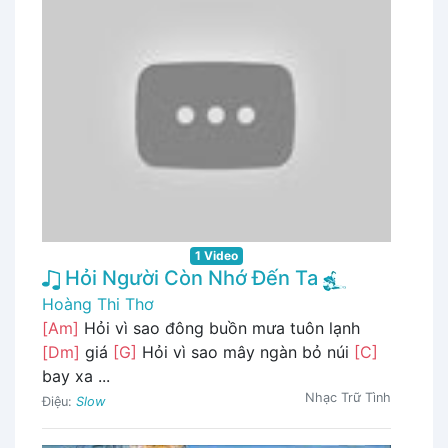
1 Video
Hỏi Người Còn Nhớ Đến Ta
Hoàng Thi Thơ
[Am]
Hỏi vì sao đông buồn mưa tuôn lạnh
[Dm]
giá
[G]
Hỏi vì sao mây ngàn bỏ núi
[C]
bay xa ...
Nhạc Trữ Tình
Điệu:
Slow