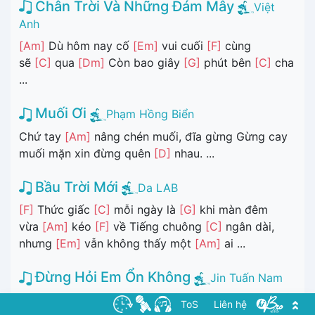
Chân Trời Và Những Đám Mây
Việt
Anh
[Am]
Dù hôm nay cố
[Em]
vui cuối
[F]
cùng
sẽ
[C]
qua
[Dm]
Còn bao giây
[G]
phút bên
[C]
cha
...
Muối Ơi
Phạm Hồng Biển
Chứ tay
[Am]
nâng chén muối, đĩa gừng Gừng cay
muối mặn xin đừng quên
[D]
nhau. ...
Bầu Trời Mới
Da LAB
[F]
Thức giấc
[C]
mỗi ngày là
[G]
khi màn đêm
vừa
[Am]
kéo
[F]
về Tiếng chuông
[C]
ngân dài,
nhưng
[Em]
vẫn không thấy một
[Am]
ai ...
Đừng Hỏi Em Ổn Không
Jin Tuấn Nam
[F]
Đừng hỏi em bây giờ
[G]
ổn không, Từ khi
ToS
Liên hệ