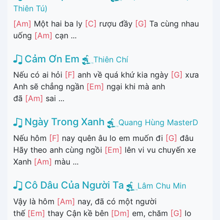
Thiên Tú)
[Am]
Một hai ba ly
[C]
rượu đầy
[G]
Ta cùng nhau
uống
[Am]
cạn ...
Cảm Ơn Em
Thiên Chí
Nếu có ai hỏi
[F]
anh về quá khứ kia ngày
[G]
xưa
Anh sẽ chẳng ngần
[Em]
ngại khi mà anh
đã
[Am]
sai ...
Ngày Trong Xanh
Quang Hùng MasterD
Nếu hôm
[F]
nay quên âu lo em muốn đi
[G]
đâu
Hãy theo anh cùng ngồi
[Em]
lên vi vu chuyến xe
Xanh
[Am]
màu ...
Cô Dâu Của Người Ta
Lâm Chu Min
Vậy là hôm
[Am]
nay, đã có một người
thế
[Em]
thay Cận kề bên
[Dm]
em, chăm
[G]
lo