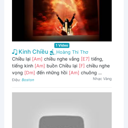
1 Video
Kinh Chiều
Hoàng Thi Thơ
Chiều lại
[Am]
chiều nghe vẳng
[E7]
tiếng,
tiếng kinh
[Am]
buồn Chiều lại
[F]
chiều nghe
vọng
[Dm]
đến những hồi
[Am]
chuông ...
Nhạc Vàng
Điệu:
Boston