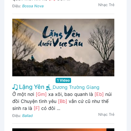
Nhạc Trẻ
Điệu:
Bossa Nova
1 Video
Lặng Yên
Dương Trường Giang
Ở một nơi
[Gm]
xa xôi, bao quanh là
[Eb]
núi
đồi Chuyện tình yêu
[Bb]
vẫn cứ cũ như thế
sinh ra là
[F]
có đôi ...
Nhạc Trẻ
Điệu:
Ballad