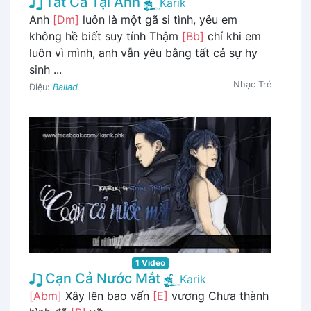
Tất Cả Tại Anh
Karik
Anh
[Dm]
luôn là một gã si tình, yêu em
không hề biết suy tính Thậm
[Bb]
chí khi em
luôn vì mình, anh vẫn yêu bằng tất cả sự hy
sinh ...
Nhạc Trẻ
Điệu:
Ballad
1 Video
Cạn Cả Nước Mắt
Karik
[Abm]
Xây lên bao vấn
[E]
vương Chưa thành