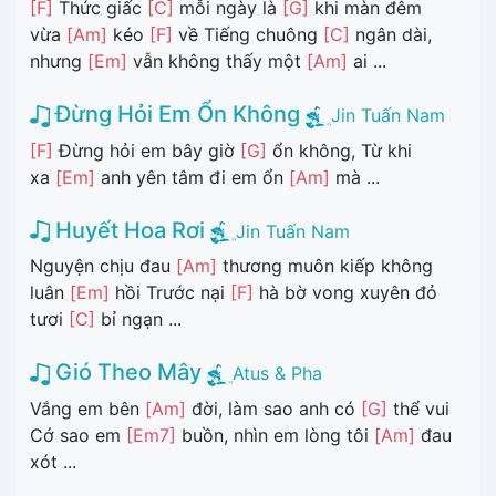
[F]
Thức giấc
[C]
mỗi ngày là
[G]
khi màn đêm
vừa
[Am]
kéo
[F]
về Tiếng chuông
[C]
ngân dài,
nhưng
[Em]
vẫn không thấy một
[Am]
ai ...
Đừng Hỏi Em Ổn Không
Jin Tuấn Nam
[F]
Đừng hỏi em bây giờ
[G]
ổn không, Từ khi
xa
[Em]
anh yên tâm đi em ổn
[Am]
mà ...
Huyết Hoa Rơi
Jin Tuấn Nam
Nguyện chịu đau
[Am]
thương muôn kiếp không
luân
[Em]
hồi Trước nại
[F]
hà bờ vong xuyên đỏ
tươi
[C]
bỉ ngạn ...
Gió Theo Mây
Atus & Pha
Vắng em bên
[Am]
đời, làm sao anh có
[G]
thể vui
Cớ sao em
[Em7]
buồn, nhìn em lòng tôi
[Am]
đau
xót ...