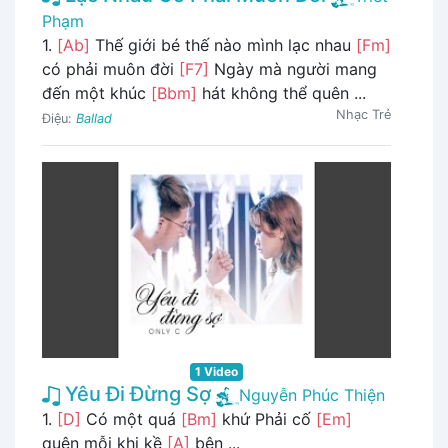
Phạm
1.
[Ab]
Thế giới bé thế nào mình lạc nhau
[Fm]
có phải muôn đời
[F7]
Ngày mà người mang
đến một khúc
[Bbm]
hát không thể quên ...
Nhạc Trẻ
Điệu:
Ballad
1 Video
Yêu Đi Đừng Sợ
Nguyễn Phúc Thiện
1.
[D]
Có một quá
[Bm]
khứ Phải cố
[Em]
quên mỗi khi kề
[A]
bên ...