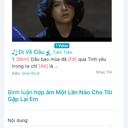
1 Video
Đi Về Đâu
Tiên Tiên
1.
[Bbm]
Dẫu bao mùa đã
[F#]
qua Tình yêu
trong ta chỉ
[Ab]
là ...
Nhạc Trẻ
Điệu:
Slow Rock
Bình luận
hợp âm Một Lần Nào Cho Tôi
Gặp Lại Em
Nội dung: