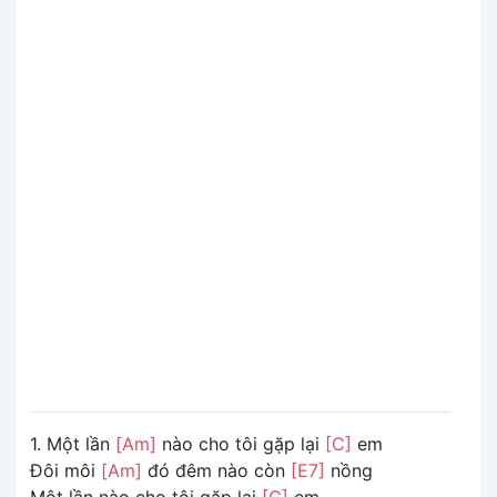
1. Một lần
[Am]
nào cho tôi gặp lại
[C]
em
Đôi môi
[Am]
đó đêm nào còn
[E7]
nồng
Một lần nào cho tôi gặp lại
[G]
em