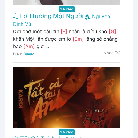
1 Video
Lỡ Thương Một Người
Nguyễn
Đình Vũ
Đợi chờ một câu tin
[F]
nhắn là điều khó
[G]
khăn Một lần được em lo
[Em]
lắng sẽ chẳng
bao
[Am]
giờ ...
Nhạc Trẻ
Điệu:
Ballad
1 Video