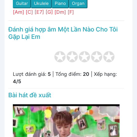
Guitar
Ukulele
Piano
Organ
[Am]
[C]
[E7]
[G]
[Dm]
[F]
Đánh giá hợp âm Một Lần Nào Cho Tôi
Gặp Lại Em
Lượt đánh giá:
5
| Tổng điểm:
20
| Xếp hạng:
4/5
Bài hát đề xuất