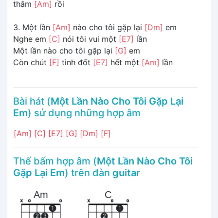
thâm
[Am]
rồi
3. Một lần
[Am]
nào cho tôi gặp lại
[Dm]
em
Nghe em
[C]
nói tôi vui một
[E7]
lần
Một lần nào cho tôi gặp lại
[G]
em
Còn chút
[F]
tình đốt
[E7]
hết một
[Am]
lần
Bài hát (
Một Lần Nào Cho Tôi Gặp Lại
Em
) sử dụng những hợp âm
[Am]
[C]
[E7]
[G]
[Dm]
[F]
Thế bấm hợp âm (
Một Lần Nào Cho Tôi
Gặp Lại Em
) trên đàn
guitar
Am
C
x
o
o
x
o
o
1
1
2
3
2