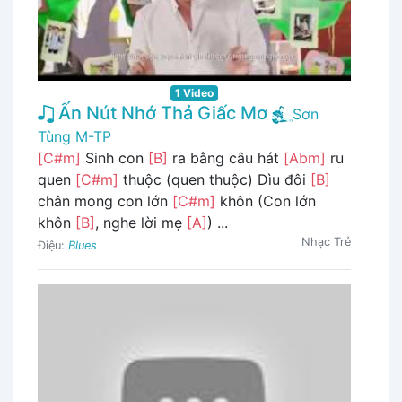
1 Video
Ấn Nút Nhớ Thả Giấc Mơ
Sơn
Tùng M-TP
[C#m]
Sinh con
[B]
ra bằng câu hát
[Abm]
ru
quen
[C#m]
thuộc (quen thuộc) Dìu đôi
[B]
chân mong con lớn
[C#m]
khôn (Con lớn
khôn
[B]
, nghe lời mẹ
[A]
) ...
Nhạc Trẻ
Điệu:
Blues