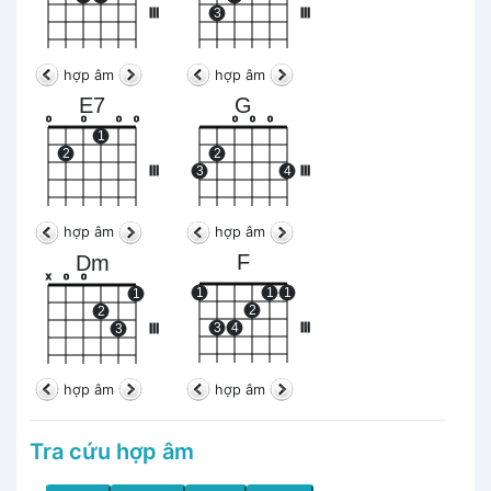
III
3
III
hợp âm
hợp âm
E7
G
o
o
o
o
o
o
o
1
2
2
III
3
4
III
hợp âm
hợp âm
F
Dm
x
o
o
1
1
1
1
2
2
3
4
III
3
III
hợp âm
hợp âm
Tra cứu hợp âm