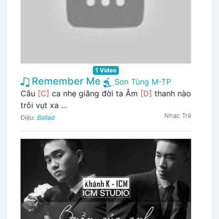
1 Video
Remember Me
Sơn Tùng M-TP
Câu
[C]
ca nhẹ giăng đời ta Âm
[D]
thanh nào
trôi vụt xa ...
Nhạc Trẻ
Điệu:
Ballad