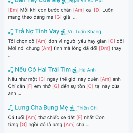
Bàn Tay Của Mẹ
Ngài Về Bờ Hụt
[Em]
Mỗi khi con bước chân
[Am]
xa
[D]
Luôn
mang theo dáng mẹ
[G]
già ...
Trả Nợ Tình Vay
Vũ Tuấn Khang
Tôi chọn cô
[Am]
đơn vì người yêu hay gian
[C]
dối
Mới nói chung
[Am]
tình mà lòng đã đổi
[Dm]
thay
...
Nếu Có Hai Trái Tim
Hà Anh
Nếu như một
[C]
ngày thế giới này quên
[Am]
anh
Chỉ cần
[F]
em nhớ
[G]
đến sự tồn
[C]
tại này của
anh ...
Lưng Cha Bụng Mẹ
Thiên Chí
Cả tuổi
[Am]
thơ chiếc xe đắt
[F]
nhất Con
từng
[G]
ngồi đó là lưng
[Am]
cha ...