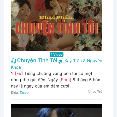
1 Video
Chuyện Tình Tôi
Kay Trần & Nguyễn
Khoa
1.
[F#]
Tiếng chuông vang bên tai có một
dòng thư gửi đến. Ngày
[Ebm]
8 tháng 5 hôm
nay là ngày của em đám cưới ...
Nhạc Trẻ
Điệu:
Disco