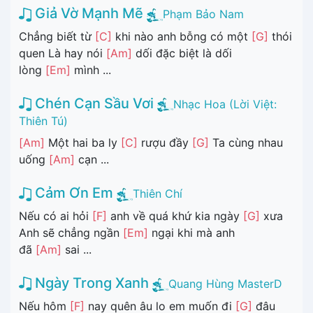
Giả Vờ Mạnh Mẽ
Phạm Bảo Nam
Chẳng biết từ
[C]
khi nào anh bỗng có một
[G]
thói
quen Là hay nói
[Am]
dối đặc biệt là dối
lòng
[Em]
mình ...
Chén Cạn Sầu Vơi
Nhạc Hoa (Lời Việt:
Thiên Tú)
[Am]
Một hai ba ly
[C]
rượu đầy
[G]
Ta cùng nhau
uống
[Am]
cạn ...
Cảm Ơn Em
Thiên Chí
Nếu có ai hỏi
[F]
anh về quá khứ kia ngày
[G]
xưa
Anh sẽ chẳng ngần
[Em]
ngại khi mà anh
đã
[Am]
sai ...
Ngày Trong Xanh
Quang Hùng MasterD
Nếu hôm
[F]
nay quên âu lo em muốn đi
[G]
đâu