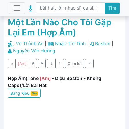
Tìm
Một Lần Nào Cho Tôi Gặp
Lại Em (Hợp Âm)
Vũ Thành An
|
Nhạc Trữ Tình
|
Boston
|
Nguyễn Văn Hường
b
[Am]
#
A
⇓
⇑
Xem lời
Hợp Âm(Tone
[Am]
- Điệu Boston - Không
Capo)/Lời Bài Hát
Bằng Kiều
Gm