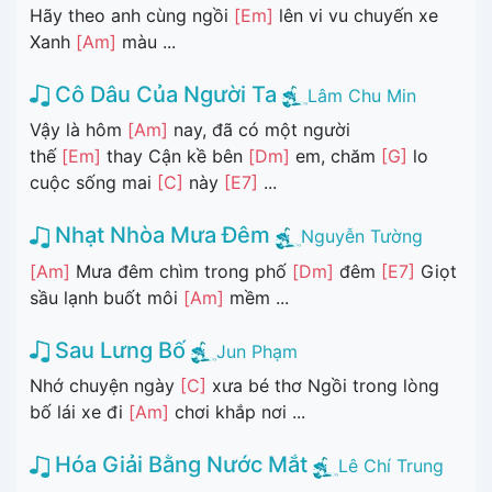
Hãy theo anh cùng ngồi
[Em]
lên vi vu chuyến xe
Xanh
[Am]
màu ...
Cô Dâu Của Người Ta
Lâm Chu Min
Vậy là hôm
[Am]
nay, đã có một người
thế
[Em]
thay Cận kề bên
[Dm]
em, chăm
[G]
lo
cuộc sống mai
[C]
này
[E7]
...
Nhạt Nhòa Mưa Đêm
Nguyễn Tường
[Am]
Mưa đêm chìm trong phố
[Dm]
đêm
[E7]
Giọt
sầu lạnh buốt môi
[Am]
mềm ...
Sau Lưng Bố
Jun Phạm
Nhớ chuyện ngày
[C]
xưa bé thơ Ngồi trong lòng
bố lái xe đi
[Am]
chơi khắp nơi ...
Hóa Giải Bằng Nước Mắt
Lê Chí Trung