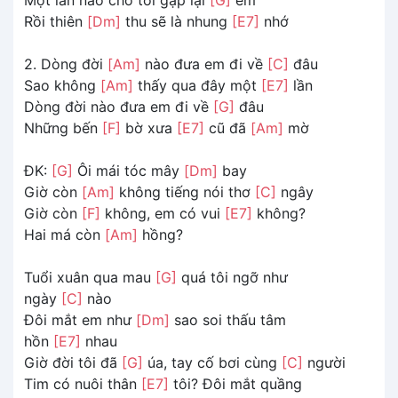
Rồi thiên
[Dm]
thu sẽ là nhung
[E7]
nhớ
2. Dòng đời
[Am]
nào đưa em đi về
[C]
đâu
Sao không
[Am]
thấy qua đây một
[E7]
lần
Dòng đời nào đưa em đi về
[G]
đâu
Những bến
[F]
bờ xưa
[E7]
cũ đã
[Am]
mờ
ĐK:
[G]
Ôi mái tóc mây
[Dm]
bay
Giờ còn
[Am]
không tiếng nói thơ
[C]
ngây
Giờ còn
[F]
không, em có vui
[E7]
không?
Hai má còn
[Am]
hồng?
Tuổi xuân qua mau
[G]
quá tôi ngỡ như
ngày
[C]
nào
Đôi mắt em như
[Dm]
sao soi thấu tâm
hồn
[E7]
nhau
Giờ đời tôi đã
[G]
úa, tay cố bơi cùng
[C]
người
Tim có nuôi thân
[E7]
tôi? Đôi mắt quầng