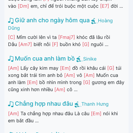
vào
[Dm]
em, chỉ để trói buộc một cuộc
[E7]
đời ...
Giữ anh cho ngày hôm qua
Hoàng
Dũng
[C]
Mỉm cười lên vì ta
[Fmaj7]
khóc đã lâu rồi
Dẫu
[Am7]
biết nỗi
[F]
buồn khó
[G]
nguôi ...
Muốn cua anh làm bồ
Sinike
[Am]
Lấy cây kim may
[Em]
đồ rồi khâu cái
[G]
túi
xong bắt trái tim anh bỏ
[Am]
vô
[Am]
Muốn cua
anh làm
[Em]
bồ nhìn mình trong
[G]
gương em đây
cũng xinh hơn nhiều
[Am]
cô ...
Chẳng hợp nhau đâu
Thanh Hưng
[Am]
Ta chẳng hợp nhau đâu Là câu
[Em]
nói khi
em bắt đầu ...