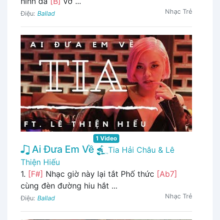
hình đã
[B]
vỡ ...
Nhạc Trẻ
Điệu:
Ballad
1 Video
Ai Đưa Em Về
Tia Hải Châu & Lê
Thiện Hiếu
1.
[F#]
Nhạc giờ này lại tắt Phố thức
[Ab7]
cùng đèn đường hiu hắt ...
Nhạc Trẻ
Điệu:
Ballad