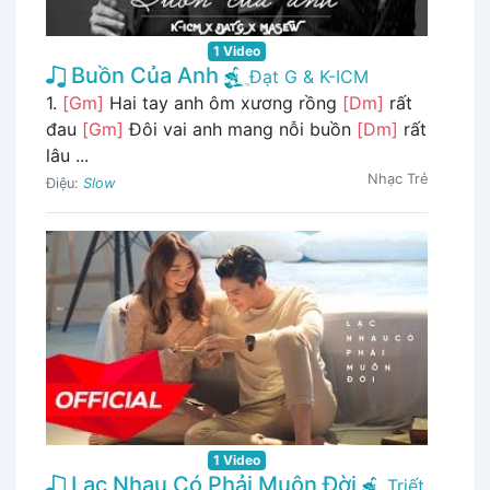
1 Video
Buồn Của Anh
Đạt G & K-ICM
1.
[Gm]
Hai tay anh ôm xương rồng
[Dm]
rất
đau
[Gm]
Đôi vai anh mang nỗi buồn
[Dm]
rất
lâu ...
Nhạc Trẻ
Điệu:
Slow
1 Video
Lạc Nhau Có Phải Muôn Đời
Triết