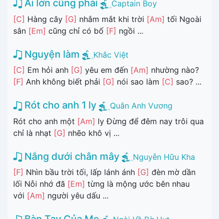
Ai lớn cũng phải
Captain Boy
[C]
Hàng cây
[G]
nhắm mắt khi trời
[Am]
tối Ngoài
sân
[Em]
cũng chỉ có bố
[F]
ngồi ...
Nguyện làm
Khắc Việt
[C]
Em hỏi anh
[G]
yêu em đến
[Am]
nhường nào?
[F]
Anh không biết phải
[G]
nói sao làm
[C]
sao? ...
Rót cho anh 1 ly
Quân Anh Vương
Rót cho anh một
[Am]
ly Đừng để đêm nay trôi qua
chỉ là nhạt
[G]
nhẽo khô vị ...
Nắng dưới chân mây
Nguyễn Hữu Kha
[F]
Nhìn bầu trời tối, lấp lánh ánh
[G]
đèn mờ dần
lối Nỗi nhớ đã
[Em]
từng là mộng ước bên nhau
với
[Am]
người yêu dấu ...