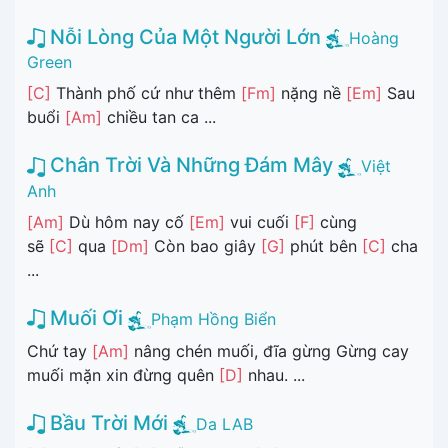
Nỗi Lòng Của Một Người Lớn
Hoàng
Green
[C]
Thành phố cứ như thêm
[Fm]
nặng nề
[Em]
Sau
buổi
[Am]
chiều tan ca ...
Chân Trời Và Những Đám Mây
Việt
Anh
[Am]
Dù hôm nay cố
[Em]
vui cuối
[F]
cùng
sẽ
[C]
qua
[Dm]
Còn bao giây
[G]
phút bên
[C]
cha
...
Muối Ơi
Phạm Hồng Biển
Chứ tay
[Am]
nâng chén muối, đĩa gừng Gừng cay
muối mặn xin đừng quên
[D]
nhau. ...
Bầu Trời Mới
Da LAB