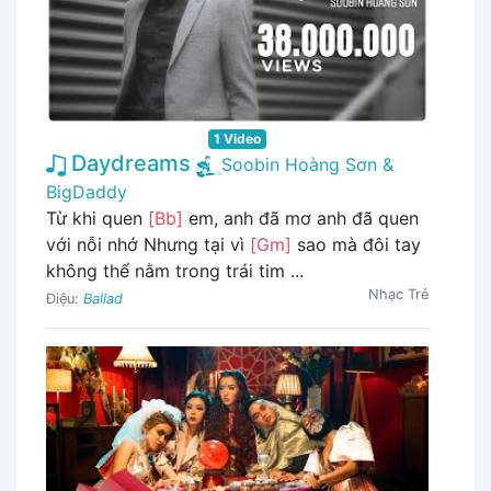
1 Video
Daydreams
Soobin Hoàng Sơn &
BigDaddy
Từ khi quen
[Bb]
em, anh đã mơ anh đã quen
với nỗi nhớ Nhưng tại vì
[Gm]
sao mà đôi tay
không thể nằm trong trái tim ...
Nhạc Trẻ
Điệu:
Ballad