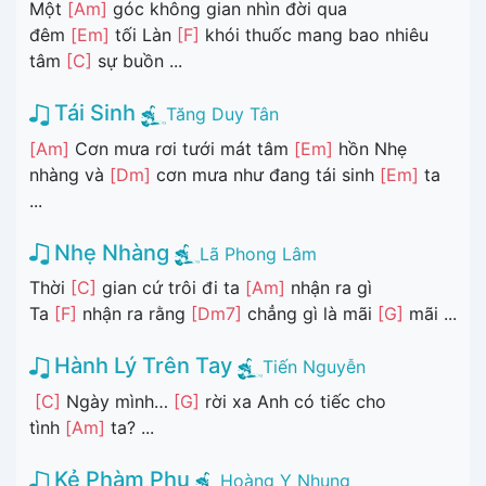
Một
[Am]
góc không gian nhìn đời qua
đêm
[Em]
tối Làn
[F]
khói thuốc mang bao nhiêu
tâm
[C]
sự buồn ...
Tái Sinh
Tăng Duy Tân
[Am]
Cơn mưa rơi tưới mát tâm
[Em]
hồn Nhẹ
nhàng và
[Dm]
cơn mưa như đang tái sinh
[Em]
ta
...
Nhẹ Nhàng
Lã Phong Lâm
Thời
[C]
gian cứ trôi đi ta
[Am]
nhận ra gì
Ta
[F]
nhận ra rằng
[Dm7]
chẳng gì là mãi
[G]
mãi ...
Hành Lý Trên Tay
Tiến Nguyễn
[C]
Ngày mình…
[G]
rời xa Anh có tiếc cho
tình
[Am]
ta? ...
Kẻ Phàm Phu
Hoàng Y Nhung