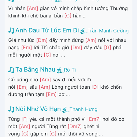
Vì nhân
[Am]
gian vô minh chấp hình tướng Thường
khinh khi chê bai ai bần
[C]
hàn ...
Anh Đau Từ Lúc Em Đi
Trần Mạnh Cường
Giá như lúc
[Dm]
đấy mình đừng
[Am]
nói với nhau
nặng
[Em]
lời Thì chắc giờ
[Dm]
đây đâu
[G]
phải
mỗi người một
[C]
nơi ...
Ta Bằng Nhau
Rô Ti
Cứ uống cho
[Am]
say đi nếu vơi đi
nỗi
[Em]
sầu
[Am]
Lòng người toan
[D]
khó chốn
dương trần tạm
[Em]
bợ ...
Nỗi Nhớ Vô Hạn
Thanh Hưng
Từng
[F]
yêu cả một thành phố vì
[Em7]
nơi đó có
một
[Am]
người Từng rất
[Dm7]
ghét hi
vọng
[G]
gặp em
[C]
mới thôi vô vọng ...