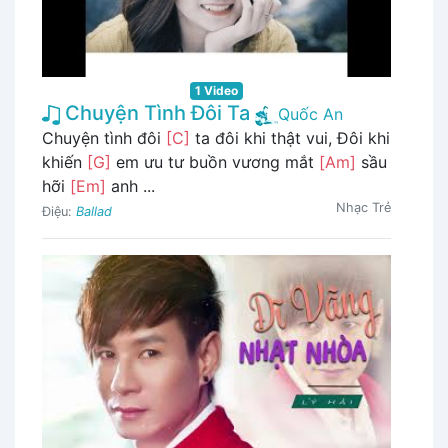
1 Video
Chuyện Tình Đôi Ta
Quốc An
Chuyện tình đôi
[C]
ta đôi khi thật vui, Đôi khi
khiến
[G]
em ưu tư buồn vương mắt
[Am]
sầu
hỡi
[Em]
anh ...
Nhạc Trẻ
Điệu:
Ballad