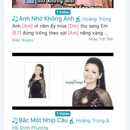
1 Video
Anh Nhớ Không Anh
Hoàng Trọng
Anh
[Am]
ơi năm ấy mùa
[Dm]
thu sang Em
[E7]
đứng trông theo sợi
[Am]
nắng vàng ...
Nhạc Trữ Tình
Điệu:
Bolero
1 Video
Bắc Một Nhịp Cầu
Hoàng Trọng &
Hồ Đình Phương