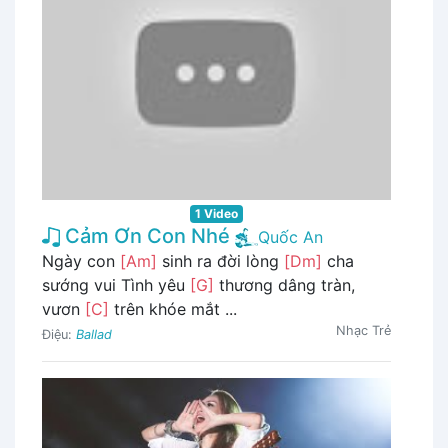
1 Video
Cảm Ơn Con Nhé
Quốc An
Ngày con
[Am]
sinh ra đời lòng
[Dm]
cha
sướng vui Tình yêu
[G]
thương dâng tràn,
vươn
[C]
trên khóe mắt ...
Nhạc Trẻ
Điệu:
Ballad