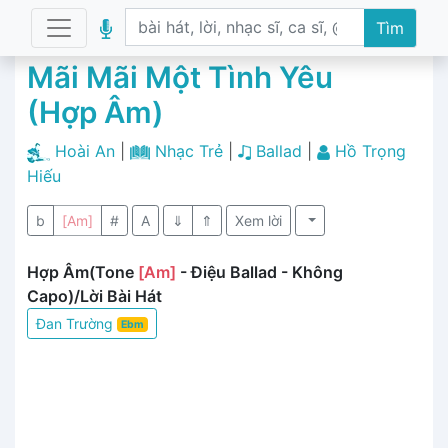
Tìm
Mãi Mãi Một Tình Yêu
(Hợp Âm)
Hoài An
|
Nhạc Trẻ
|
Ballad
|
Hồ Trọng
Hiếu
b
[Am]
#
A
⇓
⇑
Xem lời
Hợp Âm(Tone
[Am]
- Điệu Ballad - Không
Capo)/Lời Bài Hát
Đan Trường
Ebm