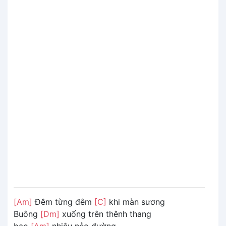
[Am]
Đêm từng đêm
[C]
khi màn sương
Buông
[Dm]
xuống trên thênh thang
bao
[Am]
nhiêu nẻo đường