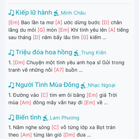
Kiếp lữ hành
Minh Châu
[Em]
Bao lần ta mơ
[A]
ước dừng bước
[D]
chân
lãng du mỏi
[G]
mòn
[Em]
Khi tình yêu lên
[A]
tiếng
sau tháng
[D]
năm bấy lâu tìm
[G]
kiếm ...
Triệu đóa hoa hồng
Trung Kiên
1.
[Dm]
Chuyện một tình yêu anh họa sĩ Gửi trong
tranh vẽ những nỗi
[A7]
buồn ...
Người Tình Mùa Đông
Nhạc Ngoại
1. Đường vào
[C]
tim em ôi băng
[Em]
giá Trời
mùa
[Am]
đông mây vẫn hay đi
[Em]
về ...
Biển tình
Lam Phương
1. Nằm nghe sóng
[C]
vỗ từng lớp xa Bọt tràn
theo
[Am]
từng làn gió
[Dm]
đưa ...