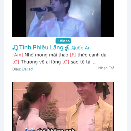
1 Video
Tình Phiêu Lãng
Quốc An
[Am]
Nhớ mong mãi thao
[F]
thức canh dài
[G]
Thương về ai lòng
[C]
sao tê tái ...
Nhạc Trẻ
Điệu:
Ballad