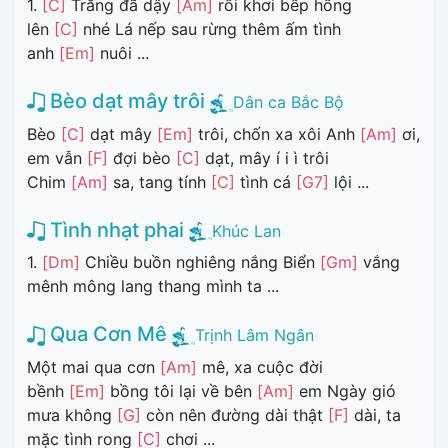
1.
[C]
Trăng đã dậy
[Am]
rồi khơi bếp hồng
lên
[C]
nhé Lá nếp sau rừng thêm ấm tình
anh
[Em]
nuôi ...
Bèo dạt mây trôi
Dân ca Bắc Bộ
Bèo
[C]
dạt mây
[Em]
trôi, chốn xa xôi Anh
[Am]
ơi,
em vẫn
[F]
đợi bèo
[C]
dạt, mây í i ì trôi
Chim
[Am]
sa, tang tính
[C]
tình cá
[G7]
lội ...
Tình nhạt phai
Khúc Lan
1.
[Dm]
Chiều buồn nghiêng nắng Biển
[Gm]
vắng
mênh mông lang thang mình ta ...
Qua Cơn Mê
Trịnh Lâm Ngân
Một mai qua cơn
[Am]
mê, xa cuộc đời
bềnh
[Em]
bồng tôi lại về bên
[Am]
em Ngày gió
mưa không
[G]
còn nên đường dài thật
[F]
dài, ta
mặc tình rong
[C]
chơi ...