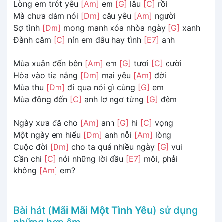
Lòng em trót yêu
[Am]
em
[G]
lâu
[C]
rồi
Mà chưa dám nói
[Dm]
câu yêu
[Am]
người
Sợ tình
[Dm]
mong manh xóa nhòa ngày
[G]
xanh
Đành câm
[C]
nín em đâu hay tình
[E7]
anh
Mùa xuân đến bên
[Am]
em
[G]
tươi
[C]
cười
Hòa vào tia nắng
[Dm]
mai yêu
[Am]
đời
Mùa thu
[Dm]
đi qua nói gì cùng
[G]
em
Mùa đông đến
[C]
anh lơ ngơ từng
[G]
đêm
Ngày xưa đã cho
[Am]
anh
[G]
hi
[C]
vọng
Một ngày em hiểu
[Dm]
anh nỗi
[Am]
lòng
Cuộc đời
[Dm]
cho ta quá nhiều ngày
[G]
vui
Cần chi
[C]
nói những lời đầu
[E7]
môi, phải
không
[Am]
em?
Bài hát (
Mãi Mãi Một Tình Yêu
) sử dụng
những hợp âm