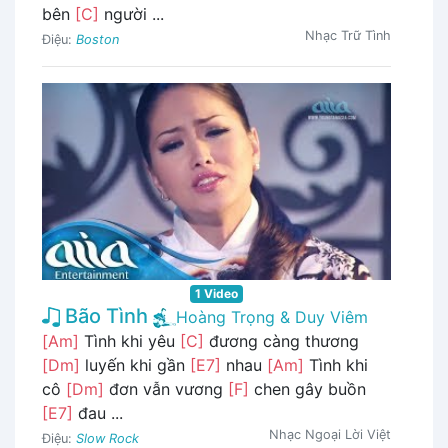
bên
[C]
người ...
Nhạc Trữ Tình
Điệu:
Boston
1 Video
Bão Tình
Hoàng Trọng & Duy Viêm
[Am]
Tình khi yêu
[C]
đương càng thương
[Dm]
luyến khi gần
[E7]
nhau
[Am]
Tình khi
cô
[Dm]
đơn vẫn vương
[F]
chen gây buồn
[E7]
đau ...
Nhạc Ngoại Lời Việt
Điệu:
Slow Rock