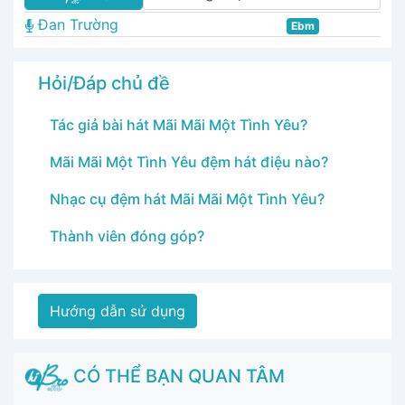
Đan Trường
Ebm
Hỏi/Đáp chủ đề
Tác giả bài hát Mãi Mãi Một Tình Yêu?
Mãi Mãi Một Tình Yêu đệm hát điệu nào?
Nhạc cụ đệm hát Mãi Mãi Một Tình Yêu?
Thành viên đóng góp?
Hướng dẫn sử dụng
CÓ THỂ BẠN QUAN TÂM