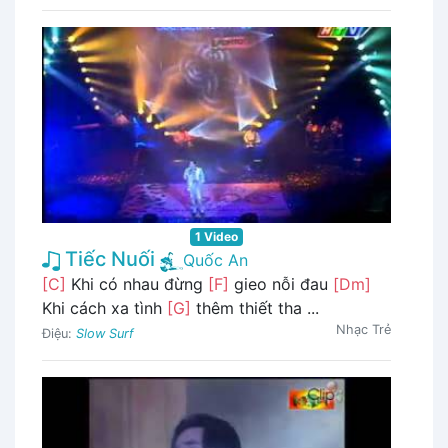
1 Video
Tiếc Nuối
Quốc An
[C]
Khi có nhau đừng
[F]
gieo nỗi đau
[Dm]
Khi cách xa tình
[G]
thêm thiết tha ...
Nhạc Trẻ
Điệu:
Slow Surf