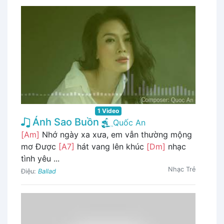
1 Video
Ánh Sao Buồn
Quốc An
[Am]
Nhớ ngày xa xưa, em vẫn thường mộng
mơ Được
[A7]
hát vang lên khúc
[Dm]
nhạc
tình yêu ...
Nhạc Trẻ
Điệu:
Ballad