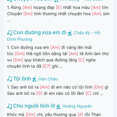
1. Rừng
[Am]
hoang đẹp
[E]
nhất hoa màu
[Am]
tím
Chuyện
[Em]
tình thương nhất chuyện hoa
[Am]
sim
...
Con đường xưa em đi
Châu Kỳ - Hồ
Đình Phương
1. Con đường xưa em
[Am]
đi vàng lên mái
tóc
[Dm]
thề ngõ hồn dâng tái
[Am]
tê Anh làm thơ
vu
[Dm]
quy khách qua đường lắng
[C]
nghe
chuyện tình ta đã
[E7]
ghi ...
Tội tình
Hàn Châu
1. Sao anh bỏ ra
[Am]
đi em nào có tội tình
[Dm]
gì
Sao anh bỏ ra
[G]
đi em nào có lỗi lầm
[C]
chi ...
Cho người tình lỡ
Hoàng Nguyên
Khóc mà
[Dm]
chi, yêu thương qua
[A]
rồi Than