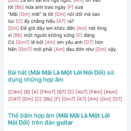
lời
[Bb]
hứa anh trao ngày
[F]
xưa
“Mãi
[Gm]
mãi” là lời
[Dm]
nói dối mà sao
lúc
[C]
ấy chẳng hiểu
[A7]
ra?
[Dm]
Để giờ đây em khóc đến
[Am]
nát lòng
vì
[Bb]
một người không xứng
[F]
đáng
Có
[Gm7]
lẽ bởi
[Am]
em yêu anh
[D7]
hơn
Nên
[Gm7]
mới phải
[Am]
đau đớn như
[Dm]
vậy.
Bài hát (
Mãi Mãi Là Một Lời Nói Dối
) sử
dụng những hợp âm
[C#m]
[B]
[A]
[F#m7]
[B7]
[E]
[Ab7]
[F#m]
[Abm]
[C#7]
[Dm]
[C]
[Bb]
[F]
[Gm7]
[A7]
[Am]
[Gm]
[D7]
Thế bấm hợp âm (
Mãi Mãi Là Một Lời
Nói Dối
) trên đàn
guitar