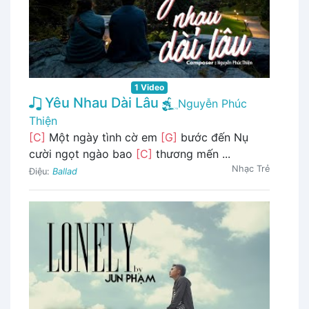
1 Video
Yêu Nhau Dài Lâu
Nguyễn Phúc
Thiện
[C]
Một ngày tình cờ em
[G]
bước đến Nụ
cười ngọt ngào bao
[C]
thương mến ...
Nhạc Trẻ
Điệu:
Ballad