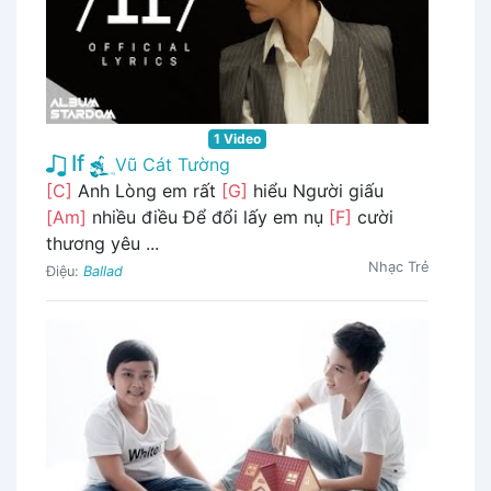
1 Video
If
Vũ Cát Tường
[C]
Anh Lòng em rất
[G]
hiểu Người giấu
[Am]
nhiều điều Để đổi lấy em nụ
[F]
cười
thương yêu ...
Nhạc Trẻ
Điệu:
Ballad