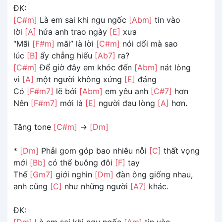
ĐK:
[C#m]
Là em sai khi ngu ngốc
[Abm]
tin vào
lời
[A]
hứa anh trao ngày
[E]
xưa
“Mãi
[F#m]
mãi” là lời
[C#m]
nói dối mà sao
lúc
[B]
ấy chẳng hiểu
[Ab7]
ra?
[C#m]
Để giờ đây em khóc đến
[Abm]
nát lòng
vì
[A]
một người không xứng
[E]
đáng
Có
[F#m7]
lẽ bởi
[Abm]
em yêu anh
[C#7]
hơn
Nên
[F#m7]
mới là
[E]
người đau lòng
[A]
hơn.
Tăng tone
[C#m]
->
[Dm]
*
[Dm]
Phải gom góp bao nhiêu nỗi
[C]
thất vọng
mới
[Bb]
có thể buông đôi
[F]
tay
Thế
[Gm7]
giới nghìn
[Dm]
đàn ông giống nhau,
anh cũng
[C]
như những người
[A7]
khác.
ĐK:
[Dm]
Là em sai khi ngu ngốc
[Am]
tin vào