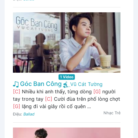
1 Video
Góc Ban Công
Vũ Cát Tường
[C]
Nhiều khi anh thấy, từng dòng
[G]
người
tay trong tay
[C]
Cười đùa trên phố lòng chợt
[G]
lặng đi vài giây rồi cố quên ...
Nhạc Trẻ
Điệu:
Ballad