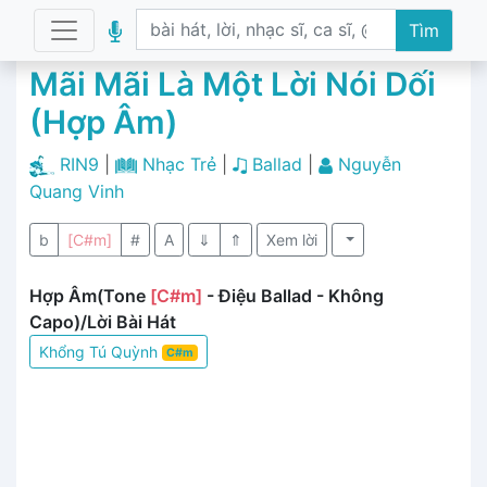
Tìm
Mãi Mãi Là Một Lời Nói Dối
(Hợp Âm)
RIN9
|
Nhạc Trẻ
|
Ballad
|
Nguyễn
Quang Vinh
b
[C#m]
#
A
⇓
⇑
Xem lời
Hợp Âm(Tone
[C#m]
- Điệu Ballad - Không
Capo)/Lời Bài Hát
Khổng Tú Quỳnh
C#m