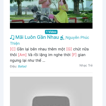
1 Video
Mãi Luôn Gần Nhau
Nguyễn Phúc
Thiện
[C]
Gần lại bên nhau thêm một
[G]
chút nữa
thôi
[Am]
Và rồi lặng im nghe thời
[F]
gian
ngưng lại như thế ...
Nhạc Trẻ
Điệu:
Ballad