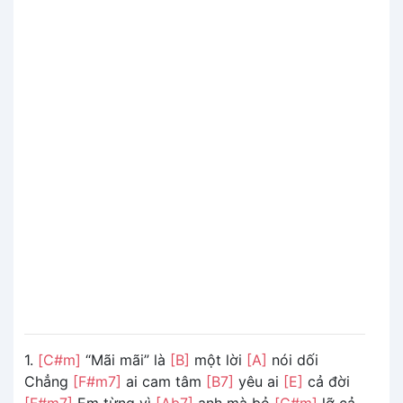
1.
[C#m]
“Mãi mãi” là
[B]
một lời
[A]
nói dối
Chẳng
[F#m7]
ai cam tâm
[B7]
yêu ai
[E]
cả đời
[F#m7]
Em từng vì
[Ab7]
anh mà bỏ
[C#m]
lỡ cả