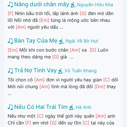
Nắng dưới chân mây
Nguyễn Hữu Kha
[F]
Nhìn bầu trời tối, lấp lánh ánh
[G]
đèn mờ dần
lối Nỗi nhớ đã
[Em]
từng là mộng ước bên nhau
với
[Am]
người yêu dấu ...
Bàn Tay Của Mẹ
Ngài Về Bờ Hụt
[Em]
Mỗi khi con bước chân
[Am]
xa
[D]
Luôn
mang theo dáng mẹ
[G]
già ...
Trả Nợ Tình Vay
Vũ Tuấn Khang
Tôi chọn cô
[Am]
đơn vì người yêu hay gian
[C]
dối
Mới nói chung
[Am]
tình mà lòng đã đổi
[Dm]
thay
...
Nếu Có Hai Trái Tim
Hà Anh
Nếu như một
[C]
ngày thế giới này quên
[Am]
anh
Chỉ cần
[F]
em nhớ
[G]
đến sự tồn
[C]
tại này của