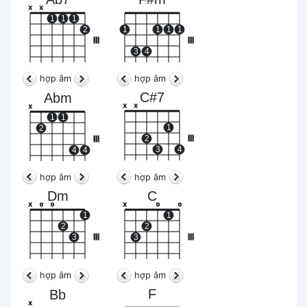
x
x
1
1
1
2
1
1
1
1
III
III
3
4
hợp âm
hợp âm
C#7
Abm
x
x
x
1
1
1
2
2
III
III
3
4
4
4
hợp âm
hợp âm
Dm
C
x
o
o
x
o
o
1
1
2
2
3
III
3
III
hợp âm
hợp âm
F
Bb
x