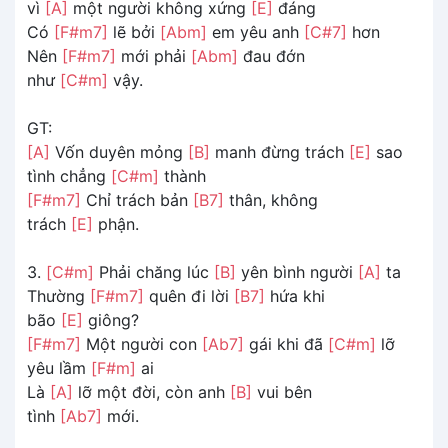
vì
[A]
một người không xứng
[E]
đáng
Có
[F#m7]
lẽ bởi
[Abm]
em yêu anh
[C#7]
hơn
Nên
[F#m7]
mới phải
[Abm]
đau đớn
như
[C#m]
vậy.
GT:
[A]
Vốn duyên mỏng
[B]
manh đừng trách
[E]
sao
tình chẳng
[C#m]
thành
[F#m7]
Chỉ trách bản
[B7]
thân, không
trách
[E]
phận.
3.
[C#m]
Phải chăng lúc
[B]
yên bình người
[A]
ta
Thường
[F#m7]
quên đi lời
[B7]
hứa khi
bão
[E]
giông?
[F#m7]
Một người con
[Ab7]
gái khi đã
[C#m]
lỡ
yêu lầm
[F#m]
ai
Là
[A]
lỡ một đời, còn anh
[B]
vui bên
tình
[Ab7]
mới.