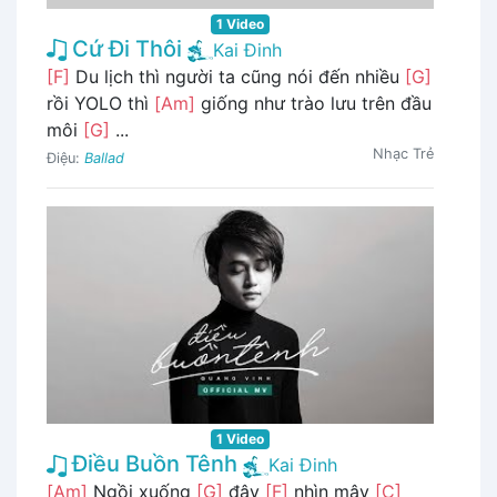
1 Video
Cứ Đi Thôi
Kai Đinh
[F]
Du lịch thì người ta cũng nói đến nhiều
[G]
rồi YOLO thì
[Am]
giống như trào lưu trên đầu
môi
[G]
...
Nhạc Trẻ
Điệu:
Ballad
1 Video
Điều Buồn Tênh
Kai Đinh
[Am]
Ngồi xuống
[G]
đây
[F]
nhìn mây
[C]