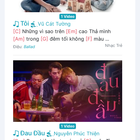
1 Video
Tôi
Vũ Cát Tường
[C]
Những vì sao trên
[Em]
cao Thả mình
[Am]
trong
[G]
đêm tối không
[F]
màu ...
Nhạc Trẻ
Điệu:
Ballad
1 Video
Đau Đầu
Nguyễn Phúc Thiện