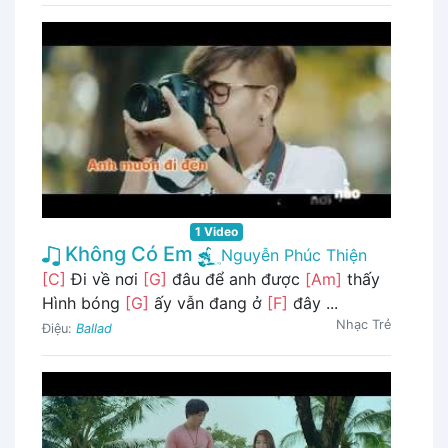
1 Video
Không Có Em
Nguyễn Phúc Thiện
[C]
Đi về nơi
[G]
đâu để anh được
[Am]
thấy
Hình bóng
[G]
ấy vẫn đang ở
[F]
đây ...
Nhạc Trẻ
Điệu:
Ballad