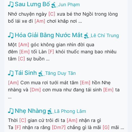
Sau Lưng Bố
Jun Phạm
Nhớ chuyện ngày
[C]
xưa bé thơ Ngồi trong lòng
bố lái xe đi
[Am]
chơi khắp nơi ...
Hóa Giải Bằng Nước Mắt
Lê Chí Trung
Một
[Am]
góc không gian nhìn đời qua
đêm
[Em]
tối Làn
[F]
khói thuốc mang bao nhiêu
tâm
[C]
sự buồn ...
Tái Sinh
Tăng Duy Tân
[Am]
Cơn mưa rơi tưới mát tâm
[Em]
hồn Nhẹ
nhàng và
[Dm]
cơn mưa như đang tái sinh
[Em]
ta
...
Nhẹ Nhàng
Lã Phong Lâm
Thời
[C]
gian cứ trôi đi ta
[Am]
nhận ra gì
Ta
[F]
nhận ra rằng
[Dm7]
chẳng gì là mãi
[G]
mãi ...