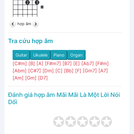
2
3
III
hợp âm
Tra cứu hợp âm
Guitar
Ukulele
Piano
Organ
[C#m]
[B]
[A]
[F#m7]
[B7]
[E]
[Ab7]
[F#m]
[Abm]
[C#7]
[Dm]
[C]
[Bb]
[F]
[Gm7]
[A7]
[Am]
[Gm]
[D7]
Đánh giá hợp âm Mãi Mãi Là Một Lời Nói
Dối