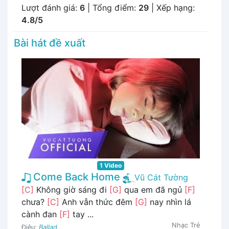
Lượt đánh giá:
6
| Tổng điểm:
29
| Xếp hạng:
4.8/5
Bài hát đề xuất
1 Video
Come Back Home
Vũ Cát Tường
[C]
Không giờ sáng đi
[G]
qua em đã ngủ
[F]
chưa?
[C]
Anh vẫn thức đêm
[G]
nay nhìn lá
cành đan
[F]
tay ...
Nhạc Trẻ
Điệu:
Ballad