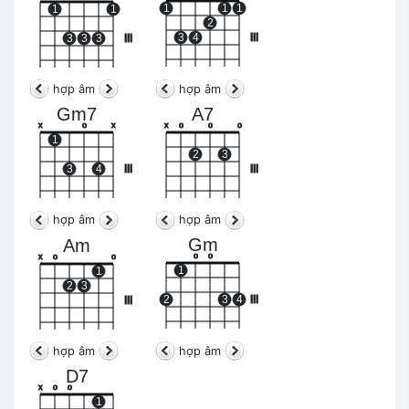
1
1
1
1
1
2
3
4
III
3
3
3
III
hợp âm
hợp âm
Gm7
A7
x
o
x
x
o
o
o
1
2
3
3
4
III
III
hợp âm
hợp âm
Gm
Am
o
o
x
o
o
1
1
2
3
2
3
4
III
III
hợp âm
hợp âm
D7
x
o
o
1