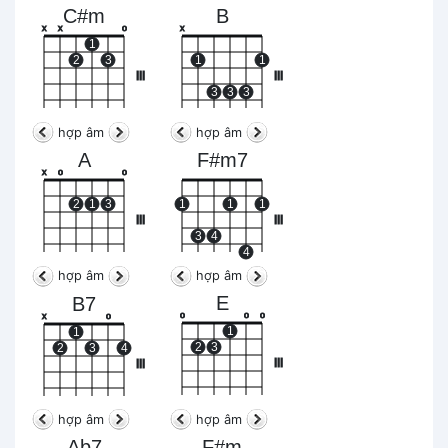
C#m
B
x
x
o
x
1
2
3
1
1
III
III
3
3
3
hợp âm
hợp âm
A
F#m7
x
o
o
2
1
3
1
1
1
III
III
3
4
4
hợp âm
hợp âm
E
B7
o
o
o
x
o
1
1
2
3
2
3
4
III
III
hợp âm
hợp âm
Ab7
F#m