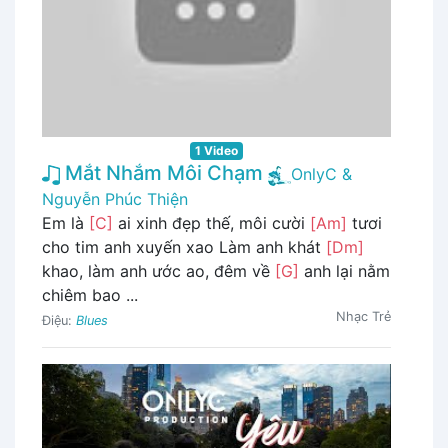
1 Video
Mắt Nhắm Môi Chạm
OnlyC &
Nguyễn Phúc Thiện
Em là
[C]
ai xinh đẹp thế, môi cười
[Am]
tươi
cho tim anh xuyến xao Làm anh khát
[Dm]
khao, làm anh ước ao, đêm về
[G]
anh lại nằm
chiêm bao ...
Nhạc Trẻ
Điệu:
Blues