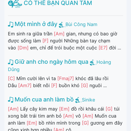
CÓ THỂ BẠN QUAN TÂM
Một mình ở đây
Bùi Công Nam
Em sinh ra giữa trần
[Am]
gian, nhưng có bao giờ
được sống làm
[F]
người Những bàn tay chạm
vào
[Dm]
em, chỉ để trói buộc một cuộc
[E7]
đời ...
Giữ anh cho ngày hôm qua
Hoàng
Dũng
[C]
Mỉm cười lên vì ta
[Fmaj7]
khóc đã lâu rồi
Dẫu
[Am7]
biết nỗi
[F]
buồn khó
[G]
nguôi ...
Muốn cua anh làm bồ
Sinike
[Am]
Lấy cây kim may
[Em]
đồ rồi khâu cái
[G]
túi
xong bắt trái tim anh bỏ
[Am]
vô
[Am]
Muốn cua
anh làm
[Em]
bồ nhìn mình trong
[G]
gương em đây
cũng xinh hơn nhiều
[Am]
cô ...