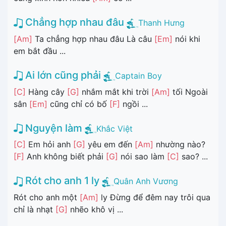
Chẳng hợp nhau đâu
Thanh Hưng
[Am]
Ta chẳng hợp nhau đâu Là câu
[Em]
nói khi
em bắt đầu ...
Ai lớn cũng phải
Captain Boy
[C]
Hàng cây
[G]
nhắm mắt khi trời
[Am]
tối Ngoài
sân
[Em]
cũng chỉ có bố
[F]
ngồi ...
Nguyện làm
Khắc Việt
[C]
Em hỏi anh
[G]
yêu em đến
[Am]
nhường nào?
[F]
Anh không biết phải
[G]
nói sao làm
[C]
sao? ...
Rót cho anh 1 ly
Quân Anh Vương
Rót cho anh một
[Am]
ly Đừng để đêm nay trôi qua
chỉ là nhạt
[G]
nhẽo khô vị ...