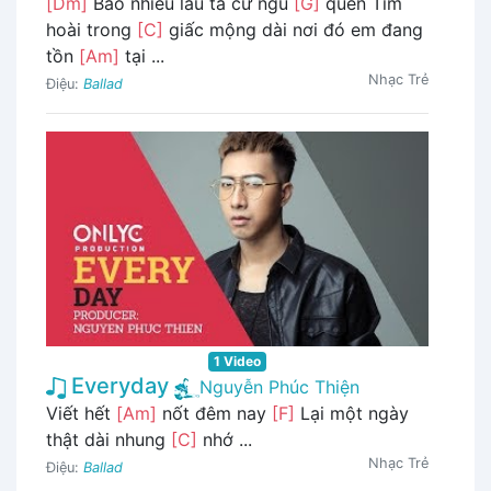
[Dm]
Bao nhiêu lâu ta cứ ngủ
[G]
quên Tìm
hoài trong
[C]
giấc mộng dài nơi đó em đang
tồn
[Am]
tại ...
Nhạc Trẻ
Điệu:
Ballad
1 Video
Everyday
Nguyễn Phúc Thiện
Viết hết
[Am]
nốt đêm nay
[F]
Lại một ngày
thật dài nhung
[C]
nhớ ...
Nhạc Trẻ
Điệu:
Ballad