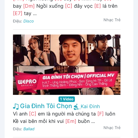
bay
[Dm]
Ngồi xuống
[C]
đây vọc
[E]
lá trên
[E7]
tay ...
Nhạc Trẻ
Điệu:
Disco
1 Video
Gia Đình Tôi Chọn
Kai Đinh
Vì anh
[C]
em là người mà chúng ta
[F]
luôn
Kề vai bên mỗi khi vui
[Em]
buồn ...
Nhạc Trẻ
Điệu:
Ballad