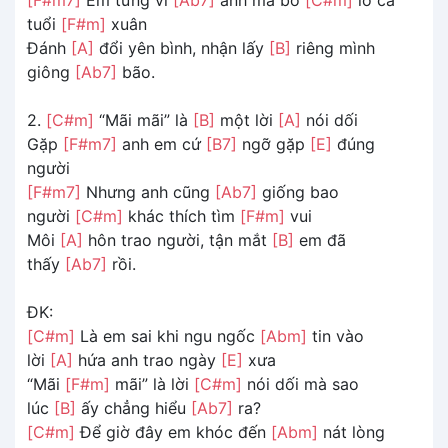
tuổi
[F#m]
xuân
Đánh
[A]
đổi yên bình, nhận lấy
[B]
riêng mình
giông
[Ab7]
bão.
2.
[C#m]
“Mãi mãi” là
[B]
một lời
[A]
nói dối
Gặp
[F#m7]
anh em cứ
[B7]
ngỡ gặp
[E]
đúng
người
[F#m7]
Nhưng anh cũng
[Ab7]
giống bao
người
[C#m]
khác thích tìm
[F#m]
vui
Môi
[A]
hôn trao người, tận mắt
[B]
em đã
thấy
[Ab7]
rồi.
ĐK:
[C#m]
Là em sai khi ngu ngốc
[Abm]
tin vào
lời
[A]
hứa anh trao ngày
[E]
xưa
“Mãi
[F#m]
mãi” là lời
[C#m]
nói dối mà sao
lúc
[B]
ấy chẳng hiểu
[Ab7]
ra?
[C#m]
Để giờ đây em khóc đến
[Abm]
nát lòng