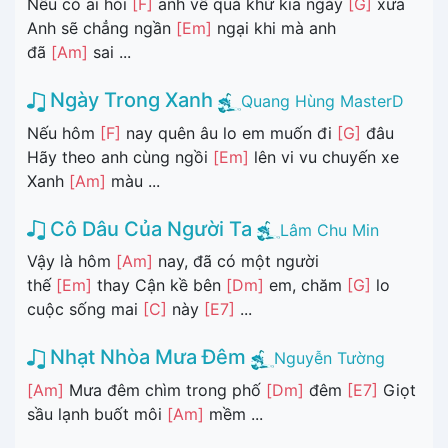
Nếu có ai hỏi
[F]
anh về quá khứ kia ngày
[G]
xưa
Anh sẽ chẳng ngần
[Em]
ngại khi mà anh
đã
[Am]
sai ...
Ngày Trong Xanh
Quang Hùng MasterD
Nếu hôm
[F]
nay quên âu lo em muốn đi
[G]
đâu
Hãy theo anh cùng ngồi
[Em]
lên vi vu chuyến xe
Xanh
[Am]
màu ...
Cô Dâu Của Người Ta
Lâm Chu Min
Vậy là hôm
[Am]
nay, đã có một người
thế
[Em]
thay Cận kề bên
[Dm]
em, chăm
[G]
lo
cuộc sống mai
[C]
này
[E7]
...
Nhạt Nhòa Mưa Đêm
Nguyễn Tường
[Am]
Mưa đêm chìm trong phố
[Dm]
đêm
[E7]
Giọt
sầu lạnh buốt môi
[Am]
mềm ...