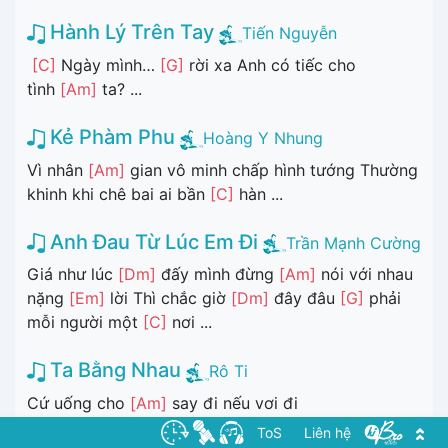
Hành Lý Trên Tay
Tiến Nguyễn
[C]
Ngày mình…
[G]
rời xa Anh có tiếc cho
tình
[Am]
ta? ...
Kẻ Phàm Phu
Hoàng Y Nhung
Vì nhân
[Am]
gian vô minh chấp hình tướng Thường
khinh khi chê bai ai bần
[C]
hàn ...
Anh Đau Từ Lúc Em Đi
Trần Mạnh Cường
Giá như lúc
[Dm]
đấy mình đừng
[Am]
nói với nhau
nặng
[Em]
lời Thì chắc giờ
[Dm]
đây đâu
[G]
phải
mỗi người một
[C]
nơi ...
Ta Bằng Nhau
Rô Ti
Cứ uống cho
[Am]
say đi nếu vơi đi
nỗi
[Em]
sầu
[Am]
Lòng người toan
[D]
khó chốn
ToS
Liên hệ