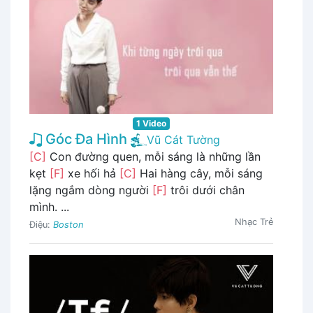
1 Video
Góc Đa Hình
Vũ Cát Tường
[C]
Con đường quen, mỗi sáng là những lần
kẹt
[F]
xe hối hả
[C]
Hai hàng cây, mỗi sáng
lặng ngắm dòng người
[F]
trôi dưới chân
mình. ...
Nhạc Trẻ
Điệu:
Boston