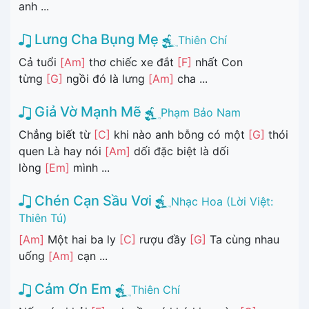
anh ...
Lưng Cha Bụng Mẹ
Thiên Chí
Cả tuổi
[Am]
thơ chiếc xe đắt
[F]
nhất Con
từng
[G]
ngồi đó là lưng
[Am]
cha ...
Giả Vờ Mạnh Mẽ
Phạm Bảo Nam
Chẳng biết từ
[C]
khi nào anh bỗng có một
[G]
thói
quen Là hay nói
[Am]
dối đặc biệt là dối
lòng
[Em]
mình ...
Chén Cạn Sầu Vơi
Nhạc Hoa (Lời Việt:
Thiên Tú)
[Am]
Một hai ba ly
[C]
rượu đầy
[G]
Ta cùng nhau
uống
[Am]
cạn ...
Cảm Ơn Em
Thiên Chí