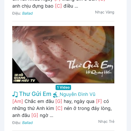
anh chịu đựng bao
[C]
điều ...
Nhạc Vàng
Điệu:
Ballad
1 Video
Thư Gửi Em
Nguyễn Đình Vũ
[Am]
Chắc em đâu
[G]
hay, ngày qua
[F]
có
những thứ Anh kìm
[C]
nén ở trong đáy lòng,
anh đâu
[G]
ngờ ...
Nhạc Trẻ
Điệu:
Ballad