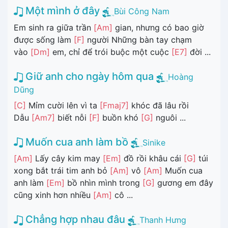
Một mình ở đây
Bùi Công Nam
Em sinh ra giữa trần
[Am]
gian, nhưng có bao giờ
được sống làm
[F]
người Những bàn tay chạm
vào
[Dm]
em, chỉ để trói buộc một cuộc
[E7]
đời ...
Giữ anh cho ngày hôm qua
Hoàng
Dũng
[C]
Mỉm cười lên vì ta
[Fmaj7]
khóc đã lâu rồi
Dẫu
[Am7]
biết nỗi
[F]
buồn khó
[G]
nguôi ...
Muốn cua anh làm bồ
Sinike
[Am]
Lấy cây kim may
[Em]
đồ rồi khâu cái
[G]
túi
xong bắt trái tim anh bỏ
[Am]
vô
[Am]
Muốn cua
anh làm
[Em]
bồ nhìn mình trong
[G]
gương em đây
cũng xinh hơn nhiều
[Am]
cô ...
Chẳng hợp nhau đâu
Thanh Hưng