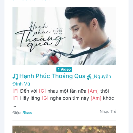
1 Video
Hạnh Phúc Thoáng Qua
Nguyễn
Đình Vũ
[F]
Đến với
[G]
nhau một lần nữa
[Am]
thôi
[F]
Hãy lắng
[G]
nghe con tim này
[Am]
khóc
...
Nhạc Trẻ
Điệu:
Blues