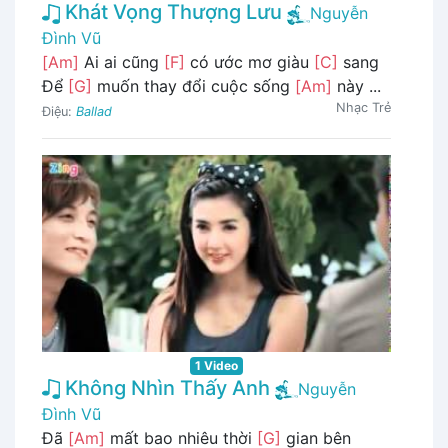
Khát Vọng Thượng Lưu
Nguyễn
Đình Vũ
[Am]
Ai ai cũng
[F]
có ước mơ giàu
[C]
sang
Để
[G]
muốn thay đổi cuộc sống
[Am]
này ...
Nhạc Trẻ
Điệu:
Ballad
1 Video
Không Nhìn Thấy Anh
Nguyễn
Đình Vũ
Đã
[Am]
mất bao nhiêu thời
[G]
gian bên