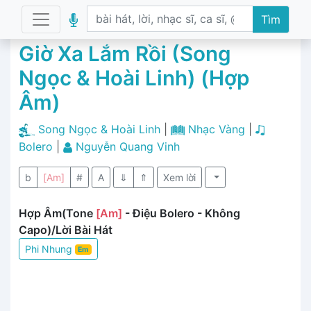
Tìm
Giờ Xa Lắm Rồi (Song
Ngọc & Hoài Linh) (Hợp
Âm)
Song Ngọc & Hoài Linh
|
Nhạc Vàng
|
Bolero
|
Nguyễn Quang Vinh
b
[Am]
#
A
⇓
⇑
Xem lời
Hợp Âm(Tone
[Am]
- Điệu Bolero - Không
Capo)/Lời Bài Hát
Phi Nhung
Em