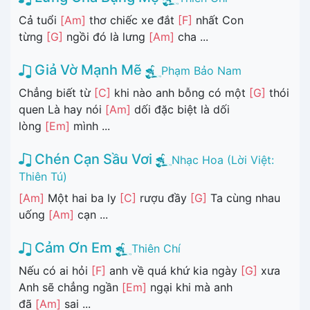
Cả tuổi
[Am]
thơ chiếc xe đắt
[F]
nhất Con
từng
[G]
ngồi đó là lưng
[Am]
cha ...
Giả Vờ Mạnh Mẽ
Phạm Bảo Nam
Chẳng biết từ
[C]
khi nào anh bỗng có một
[G]
thói
quen Là hay nói
[Am]
dối đặc biệt là dối
lòng
[Em]
mình ...
Chén Cạn Sầu Vơi
Nhạc Hoa (Lời Việt:
Thiên Tú)
[Am]
Một hai ba ly
[C]
rượu đầy
[G]
Ta cùng nhau
uống
[Am]
cạn ...
Cảm Ơn Em
Thiên Chí
Nếu có ai hỏi
[F]
anh về quá khứ kia ngày
[G]
xưa
Anh sẽ chẳng ngần
[Em]
ngại khi mà anh
đã
[Am]
sai ...