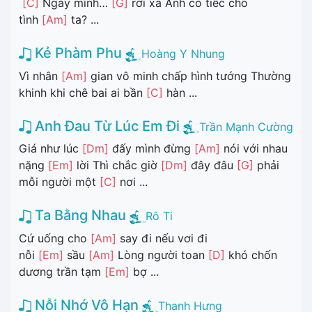
[C]
Ngày mình…
[G]
rời xa Anh có tiếc cho
tình
[Am]
ta? ...
Kẻ Phàm Phu
Hoàng Y Nhung
Vì nhân
[Am]
gian vô minh chấp hình tướng Thường
khinh khi chê bai ai bần
[C]
hàn ...
Anh Đau Từ Lúc Em Đi
Trần Mạnh Cường
Giá như lúc
[Dm]
đấy mình đừng
[Am]
nói với nhau
nặng
[Em]
lời Thì chắc giờ
[Dm]
đây đâu
[G]
phải
mỗi người một
[C]
nơi ...
Ta Bằng Nhau
Rô Ti
Cứ uống cho
[Am]
say đi nếu vơi đi
nỗi
[Em]
sầu
[Am]
Lòng người toan
[D]
khó chốn
dương trần tạm
[Em]
bợ ...
Nỗi Nhớ Vô Hạn
Thanh Hưng