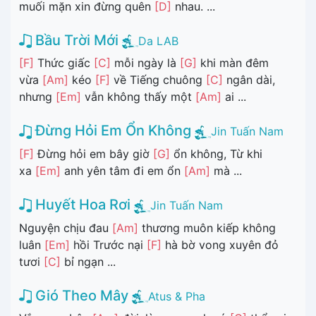
muối mặn xin đừng quên
[D]
nhau. ...
Bầu Trời Mới
Da LAB
[F]
Thức giấc
[C]
mỗi ngày là
[G]
khi màn đêm
vừa
[Am]
kéo
[F]
về Tiếng chuông
[C]
ngân dài,
nhưng
[Em]
vẫn không thấy một
[Am]
ai ...
Đừng Hỏi Em Ổn Không
Jin Tuấn Nam
[F]
Đừng hỏi em bây giờ
[G]
ổn không, Từ khi
xa
[Em]
anh yên tâm đi em ổn
[Am]
mà ...
Huyết Hoa Rơi
Jin Tuấn Nam
Nguyện chịu đau
[Am]
thương muôn kiếp không
luân
[Em]
hồi Trước nại
[F]
hà bờ vong xuyên đỏ
tươi
[C]
bỉ ngạn ...
Gió Theo Mây
Atus & Pha