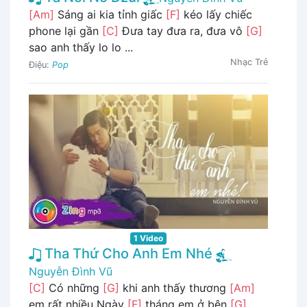
[Am]
Sáng ai kia tỉnh giấc
[F]
kéo lấy chiếc
phone lại gần
[C]
Đưa tay đưa ra, đưa vô
[G]
sao anh thấy lo lo ...
Nhạc Trẻ
Điệu:
Pop
1 Video
Tha Thứ Cho Anh Em Nhé
Nguyễn Đình Vũ
[C]
Có những
[G]
khi anh thấy thương
[Am]
em rất nhiều Ngày
[F]
tháng em ở bên
[G]