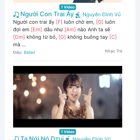
1 Video
Người Con Trai Ấy
Nguyễn Đình Vũ
Người con trai ấy
[F]
luôn chờ em,
[G]
luôn
đợi em
[Em]
dẫu như
[Am]
nào Anh ta sẽ
[Dm]
không từ bỏ,
[G]
không buông tay
[C]
mà ...
Nhạc Trẻ
Điệu:
Ballad
1 Video
Ta Nói Nó Dzui
Nguyễn Đình Vũ