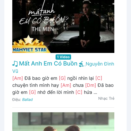
1 Video
Mất Anh Em Có Buồn
Nguyễn Đình
Vũ
[Am]
Đã bao giờ em
[G]
ngồi nhìn lại
[C]
chuyện tình mình hay
[Am]
chưa
[Dm]
Đã bao
giờ em
[G]
nhớ đến lời mình
[C]
hứa ...
Nhạc Trẻ
Điệu:
Ballad