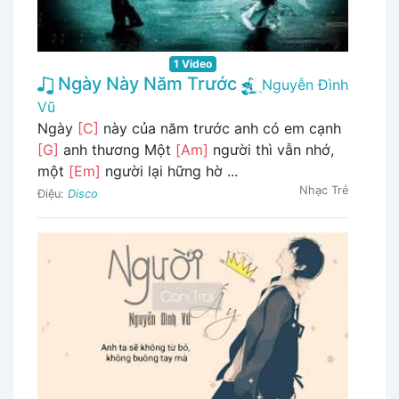
1 Video
Ngày Này Năm Trước
Nguyễn Đình
Vũ
Ngày
[C]
này của năm trước anh có em cạnh
[G]
anh thương Một
[Am]
người thì vẫn nhớ,
một
[Em]
người lại hững hờ ...
Nhạc Trẻ
Điệu:
Disco