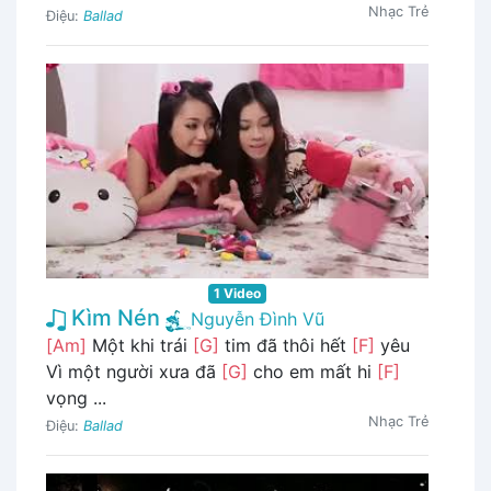
Nhạc Trẻ
Điệu:
Ballad
1 Video
Kìm Nén
Nguyễn Đình Vũ
[Am]
Một khi trái
[G]
tim đã thôi hết
[F]
yêu
Vì một người xưa đã
[G]
cho em mất hi
[F]
vọng ...
Nhạc Trẻ
Điệu:
Ballad