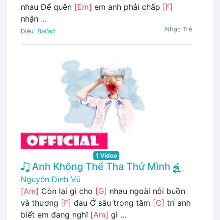
nhau Để quên
[Em]
em anh phải chấp
[F]
nhận ...
Nhạc Trẻ
Điệu:
Ballad
1 Video
Anh Không Thể Tha Thứ Mình
Nguyễn Đình Vũ
[Am]
Còn lại gì cho
[G]
nhau ngoài nỗi buồn
và thương
[F]
đau Ở sâu trong tâm
[C]
trí anh
biết em đang nghĩ
[Am]
gì ...