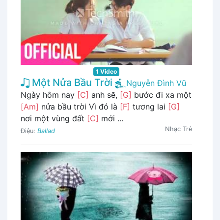
1 Video
Một Nửa Bầu Trời
Nguyễn Đình Vũ
Ngày hôm nay
[C]
anh sẽ,
[G]
bước đi xa một
[Am]
nửa bầu trời Vì đó là
[F]
tương lai
[G]
nơi một vùng đất
[C]
mới ...
Nhạc Trẻ
Điệu:
Ballad