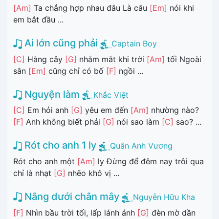
[Am]
Ta chẳng hợp nhau đâu Là câu
[Em]
nói khi
em bắt đầu ...
Ai lớn cũng phải
Captain Boy
[C]
Hàng cây
[G]
nhắm mắt khi trời
[Am]
tối Ngoài
sân
[Em]
cũng chỉ có bố
[F]
ngồi ...
Nguyện làm
Khắc Việt
[C]
Em hỏi anh
[G]
yêu em đến
[Am]
nhường nào?
[F]
Anh không biết phải
[G]
nói sao làm
[C]
sao? ...
Rót cho anh 1 ly
Quân Anh Vương
Rót cho anh một
[Am]
ly Đừng để đêm nay trôi qua
chỉ là nhạt
[G]
nhẽo khô vị ...
Nắng dưới chân mây
Nguyễn Hữu Kha
[F]
Nhìn bầu trời tối, lấp lánh ánh
[G]
đèn mờ dần