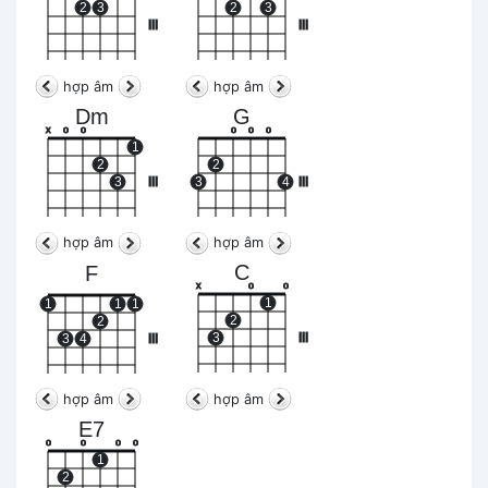
2
3
2
3
III
III
hợp âm
hợp âm
Dm
G
x
o
o
o
o
o
1
2
2
3
III
3
4
III
hợp âm
hợp âm
C
F
x
o
o
1
1
1
1
2
2
3
III
3
4
III
hợp âm
hợp âm
E7
o
o
o
o
1
2