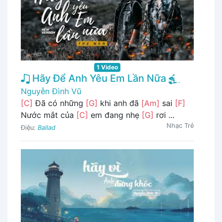
1 Video
Hãy Để Anh Yêu Em Lần Nữa
Nguyễn Đình Vũ
[C]
Đã có những
[G]
khi anh đã
[Am]
sai
[F]
Nước mắt của
[C]
em đang nhẹ
[G]
rơi ...
Nhạc Trẻ
Điệu:
Ballad