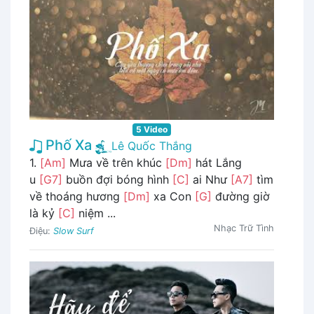
5 Video
Phố Xa
Lê Quốc Thắng
1.
[Am]
Mưa về trên khúc
[Dm]
hát Lắng
u
[G7]
buồn đợi bóng hình
[C]
ai Như
[A7]
tìm
về thoáng hương
[Dm]
xa Con
[G]
đường giờ
là kỷ
[C]
niệm ...
Nhạc Trữ Tình
Điệu:
Slow Surf