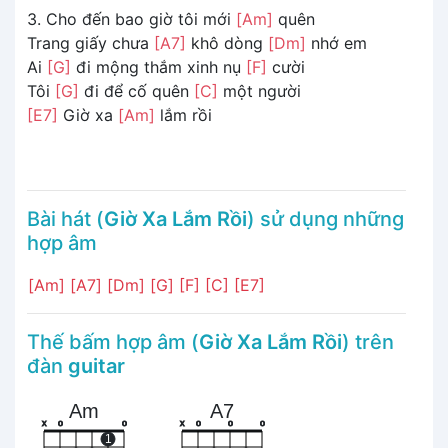
3. Cho đến bao giờ tôi mới
[Am]
quên
Trang giấy chưa
[A7]
khô dòng
[Dm]
nhớ em
Ai
[G]
đi mộng thắm xinh nụ
[F]
cười
Tôi
[G]
đi để cố quên
[C]
một người
[E7]
Giờ xa
[Am]
lắm rồi
Bài hát (
Giờ Xa Lắm Rồi
) sử dụng những
hợp âm
[Am]
[A7]
[Dm]
[G]
[F]
[C]
[E7]
Thế bấm hợp âm (
Giờ Xa Lắm Rồi
) trên
đàn
guitar
Am
A7
x
o
o
x
o
o
o
1