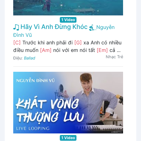
1 Video
Hãy Vì Anh Đừng Khóc
Nguyễn
Đình Vũ
[C]
Trước khi anh phải đi
[G]
xa Anh có nhiều
điều muốn
[Am]
nói với em nói tất
[Em]
cả ...
Nhạc Trẻ
Điệu:
Ballad
1 Video