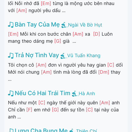
lối Nỗi nhớ đã
[Em]
từng là mộng ước bên nhau
với
[Am]
người yêu dấu ...
Bàn Tay Của Mẹ
Ngài Về Bờ Hụt
[Em]
Mỗi khi con bước chân
[Am]
xa
[D]
Luôn
mang theo dáng mẹ
[G]
già ...
Trả Nợ Tình Vay
Vũ Tuấn Khang
Tôi chọn cô
[Am]
đơn vì người yêu hay gian
[C]
dối
Mới nói chung
[Am]
tình mà lòng đã đổi
[Dm]
thay
...
Nếu Có Hai Trái Tim
Hà Anh
Nếu như một
[C]
ngày thế giới này quên
[Am]
anh
Chỉ cần
[F]
em nhớ
[G]
đến sự tồn
[C]
tại này của
anh ...
Lưng Cha Bụng Mẹ
Thiên Chí