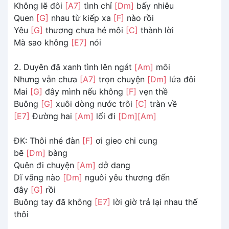
Không lẽ đôi
[A7]
tình chỉ
[Dm]
bấy nhiêu
Quen
[G]
nhau từ kiếp xa
[F]
nào rồi
Yêu
[G]
thương chưa hé môi
[C]
thành lời
Mà sao không
[E7]
nói
2. Duyên đã xanh tình lên ngát
[Am]
môi
Nhưng vẫn chưa
[A7]
trọn chuyện
[Dm]
lứa đôi
Mai
[G]
đây mình nếu không
[F]
vẹn thề
Buông
[G]
xuôi dòng nước trôi
[C]
tràn về
[E7]
Đường hai
[Am]
lối đi
[Dm]
[Am]
ĐK: Thôi nhé đàn
[F]
ơi gieo chi cung
bẽ
[Dm]
bàng
Quên đi chuyện
[Am]
dở dang
Dĩ vãng nào
[Dm]
nguôi yêu thương đến
đây
[G]
rồi
Buông tay đã không
[E7]
lời giờ trả lại nhau thế
thôi