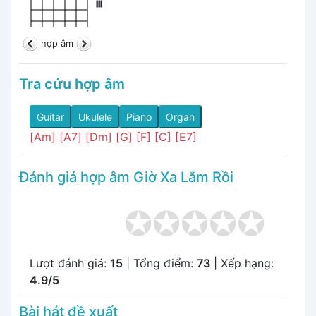
III
hợp âm
Tra cứu hợp âm
Guitar
Ukulele
Piano
Organ
[Am]
[A7]
[Dm]
[G]
[F]
[C]
[E7]
Đánh giá hợp âm Giờ Xa Lắm Rồi
Lượt đánh giá:
15
| Tổng điểm:
73
| Xếp hạng:
4.9/5
Bài hát đề xuất