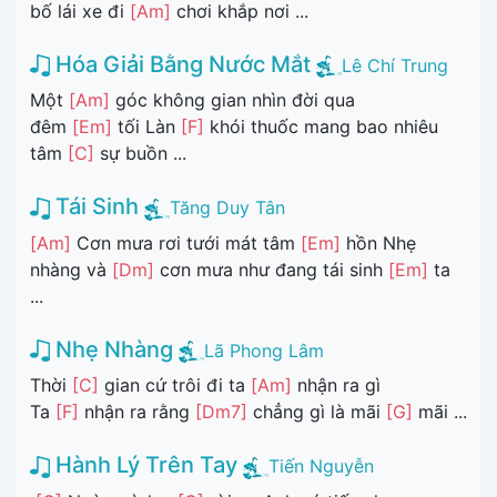
bố lái xe đi
[Am]
chơi khắp nơi ...
Hóa Giải Bằng Nước Mắt
Lê Chí Trung
Một
[Am]
góc không gian nhìn đời qua
đêm
[Em]
tối Làn
[F]
khói thuốc mang bao nhiêu
tâm
[C]
sự buồn ...
Tái Sinh
Tăng Duy Tân
[Am]
Cơn mưa rơi tưới mát tâm
[Em]
hồn Nhẹ
nhàng và
[Dm]
cơn mưa như đang tái sinh
[Em]
ta
...
Nhẹ Nhàng
Lã Phong Lâm
Thời
[C]
gian cứ trôi đi ta
[Am]
nhận ra gì
Ta
[F]
nhận ra rằng
[Dm7]
chẳng gì là mãi
[G]
mãi ...
Hành Lý Trên Tay
Tiến Nguyễn