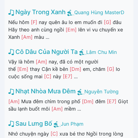
Ngày Trong Xanh
Quang Hùng MasterD
Nếu hôm
[F]
nay quên âu lo em muốn đi
[G]
đâu
Hãy theo anh cùng ngồi
[Em]
lên vi vu chuyến xe
Xanh
[Am]
màu ...
Cô Dâu Của Người Ta
Lâm Chu Min
Vậy là hôm
[Am]
nay, đã có một người
thế
[Em]
thay Cận kề bên
[Dm]
em, chăm
[G]
lo
cuộc sống mai
[C]
này
[E7]
...
Nhạt Nhòa Mưa Đêm
Nguyễn Tường
[Am]
Mưa đêm chìm trong phố
[Dm]
đêm
[E7]
Giọt
sầu lạnh buốt môi
[Am]
mềm ...
Sau Lưng Bố
Jun Phạm
Nhớ chuyện ngày
[C]
xưa bé thơ Ngồi trong lòng