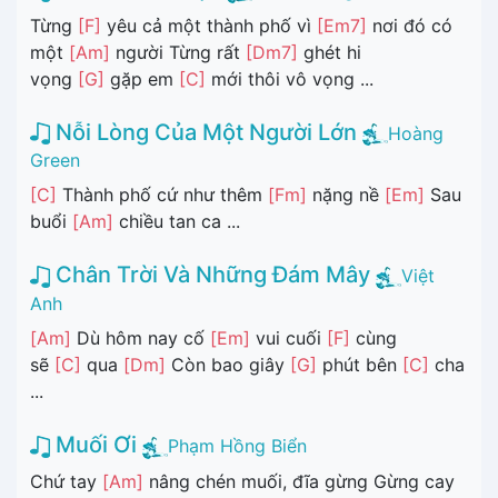
Từng
[F]
yêu cả một thành phố vì
[Em7]
nơi đó có
một
[Am]
người Từng rất
[Dm7]
ghét hi
vọng
[G]
gặp em
[C]
mới thôi vô vọng ...
Nỗi Lòng Của Một Người Lớn
Hoàng
Green
[C]
Thành phố cứ như thêm
[Fm]
nặng nề
[Em]
Sau
buổi
[Am]
chiều tan ca ...
Chân Trời Và Những Đám Mây
Việt
Anh
[Am]
Dù hôm nay cố
[Em]
vui cuối
[F]
cùng
sẽ
[C]
qua
[Dm]
Còn bao giây
[G]
phút bên
[C]
cha
...
Muối Ơi
Phạm Hồng Biển
Chứ tay
[Am]
nâng chén muối, đĩa gừng Gừng cay