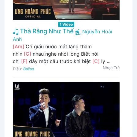
1 Video
Thà Rằng Như Thế
Nguyễn Hoài
Anh
[Am]
Cố giấu nước mắt lặng thầm
nhìn
[G]
nhau nghe nhói lòng Biết nói
chi
[F]
đây một câu trước khi biệt
[C]
ly ...
Nhạc Trẻ
Điệu:
Ballad