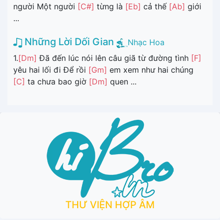
người Một người
[C#]
từng là
[Eb]
cả thế
[Ab]
giới
...
Những Lời Dối Gian
Nhạc Hoa
1.
[Dm]
Đã đến lúc nói lên câu giã từ đường tình
[F]
yêu hai lối đi Để rồi
[Gm]
em xem như hai chúng
[C]
ta chưa bao giờ
[Dm]
quen ...
THƯ VIỆN HỢP ÂM