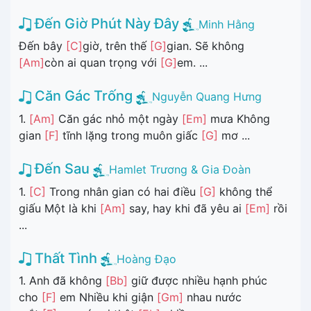
Đến Giờ Phút Này Đây
Minh Hằng
Đến bây
[C]
giờ, trên thế
[G]
gian. Sẽ không
[Am]
còn ai quan trọng với
[G]
em. ...
Căn Gác Trống
Nguyễn Quang Hưng
1.
[Am]
Căn gác nhỏ một ngày
[Em]
mưa Không
gian
[F]
tĩnh lặng trong muôn giấc
[G]
mơ ...
Đến Sau
Hamlet Trương & Gia Đoàn
1.
[C]
Trong nhân gian có hai điều
[G]
không thể
giấu Một là khi
[Am]
say, hay khi đã yêu ai
[Em]
rồi
...
Thất Tình
Hoàng Đạo
1. Anh đã không
[Bb]
giữ được nhiều hạnh phúc
cho
[F]
em Nhiều khi giận
[Gm]
nhau nước