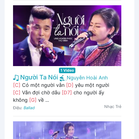
1 Video
Người Ta Nói
Nguyễn Hoài Anh
[C]
Có một người vẫn
[D]
yêu một người
[C]
Vẫn đợi chờ dẫu
[D7]
cho người ấy
không
[G]
về ...
Nhạc Trẻ
Điệu:
Ballad