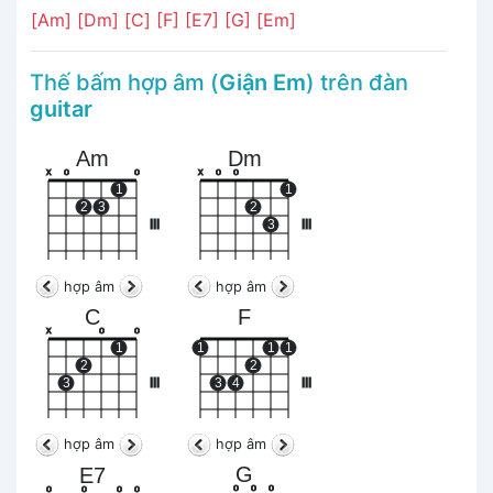
[Am]
[Dm]
[C]
[F]
[E7]
[G]
[Em]
Thế bấm hợp âm (
Giận Em
) trên đàn
guitar
Am
Dm
x
o
o
x
o
o
1
1
2
3
2
III
3
III
hợp âm
hợp âm
C
F
x
o
o
1
1
1
1
2
2
3
III
3
4
III
hợp âm
hợp âm
G
E7
o
o
o
o
o
o
o