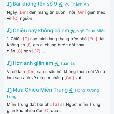
Bài không tên số 9
Vũ Thành An
Ngày
[Dm]
đến mang tin buồn Thời
[Gm]
gian theo
về
[C]
nguồn ...
Chiều nay không có em
Ngô Thụy Miên
1. Chiều
[C]
nay mình lang thang trên phố
[Em]
dài
Không có
[F]
em ai chung bước dỗi nhau
giận
[C]
hờn
[C7]
...
Hờn anh giận em
Tuấn Lê
Vì cớ làm
[Dm]
sao u sầu hỏi không thèm nói Vì cớ
làm sao anh về mà em chẳng
[Gm]
vui ...
Mưa Chiều Miền Trung
Hồng Xương
Long
Miền Trung đất bồi phù
[G]
sa Người miền Trung
gian khó nhiều đời
[C]
qua ...