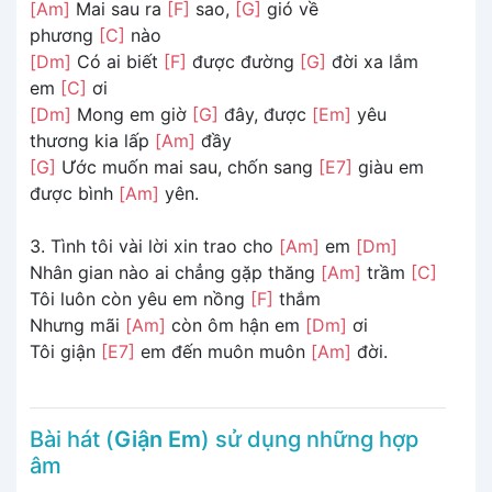
[Am]
Mai sau ra
[F]
sao,
[G]
gió về
phương
[C]
nào
[Dm]
Có ai biết
[F]
được đường
[G]
đời xa lắm
em
[C]
ơi
[Dm]
Mong em giờ
[G]
đây, được
[Em]
yêu
thương kia lấp
[Am]
đầy
[G]
Ước muốn mai sau, chốn sang
[E7]
giàu em
được bình
[Am]
yên.
3. Tình tôi vài lời xin trao cho
[Am]
em
[Dm]
Nhân gian nào ai chẳng gặp thăng
[Am]
trầm
[C]
Tôi luôn còn yêu em nồng
[F]
thắm
Nhưng mãi
[Am]
còn ôm hận em
[Dm]
ơi
Tôi giận
[E7]
em đến muôn muôn
[Am]
đời.
Bài hát (
Giận Em
) sử dụng những hợp
âm