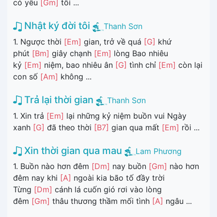
có yêu
[Gm]
tôi ...
Nhật ký đời tôi
Thanh Sơn
1. Ngược thời
[Em]
gian, trở về quá
[G]
khứ
phút
[Bm]
giây chạnh
[Em]
lòng Bao nhiêu
kỷ
[Em]
niệm, bao nhiêu ân
[G]
tình chỉ
[Em]
còn lại
con số
[Am]
không ...
Trả lại thời gian
Thanh Sơn
1. Xin trả
[Em]
lại những kỷ niệm buồn vui Ngày
xanh
[G]
đã theo thời
[B7]
gian qua mất
[Em]
rồi ...
Xin thời gian qua mau
Lam Phương
1. Buồn nào hơn đêm
[Dm]
nay buồn
[Gm]
nào hơn
đêm nay khi
[A]
ngoài kia bão tố đầy trời
Từng
[Dm]
cánh lá cuốn gió rơi vào lòng
đêm
[Gm]
thâu thương thầm mối tình
[A]
ngâu ...