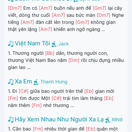
[Dm7]
Em có
[Am7]
buồn nếu anh để
[Gm7]
lại cây
viết, dòng thư cuối
[Am7]
sau bức màn
[Dm7]
Nghe
tiếng
[Am7]
đàn cất lên trong
[Gm7]
không gian
thật yên lặng
[Am7]
khiến anh ngỡ ngàng ...
Việt Nam Tôi
Jack
1. Thương người
[Bb]
dân, thương người con,
thương Việt Nam Bao năm
[Dm]
rồi chịu đựng nhiều
gian lao ...
Xa Em
Thanh Hưng
1. Đi
[C#]
giữa bao người trên thế
[Eb]
gian mới
[Fm]
tìm được Một
[C#]
trái tim làm tháng
[Eb]
năm thêm
[Fm]
nhớ thương ...
Hãy Xem Nhau Như Người Xa Lạ
RIN9
1. Cần bao
[Fm]
nhiêu thời gian để
[Eb]
quên một