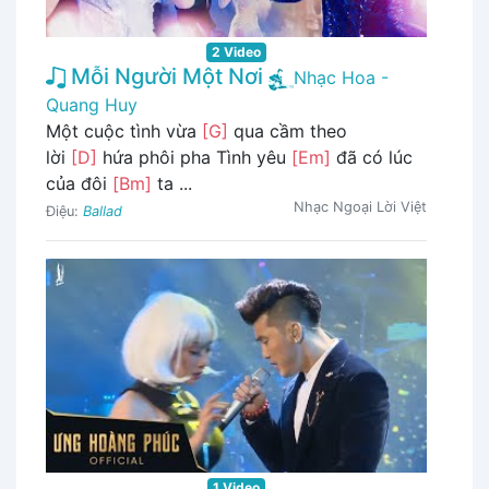
2 Video
Mỗi Người Một Nơi
Nhạc Hoa -
Quang Huy
Một cuộc tình vừa
[G]
qua cầm theo
lời
[D]
hứa phôi pha Tình yêu
[Em]
đã có lúc
của đôi
[Bm]
ta ...
Nhạc Ngoại Lời Việt
Điệu:
Ballad
1 Video