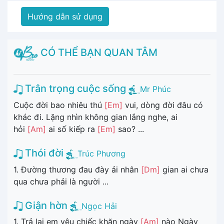
Hướng dẫn sử dụng
CÓ THỂ BẠN QUAN TÂM
Trân trọng cuộc sống
Mr Phúc
Cuộc đời bao nhiêu thú
[Em]
vui, dòng đời đâu có
khác đi. Lặng nhìn không gian lắng nghe, ai
hỏi
[Am]
ai số kiếp ra
[Em]
sao? ...
Thói đời
Trúc Phương
1. Đường thương đau đày ải nhân
[Dm]
gian ai chưa
qua chưa phải là người ...
Giận hờn
Ngọc Hải
1. Trả lại em yêu chiếc khăn ngày
[Am]
nào Ngày