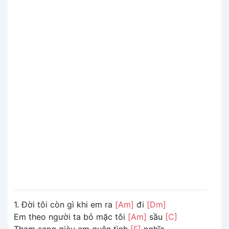
1. Đời tôi còn gì khi em ra
[Am]
đi
[Dm]
Em theo người ta bỏ mặc tôi
[Am]
sầu
[C]
Tham sang giàu em quên tình
[F]
nghĩa