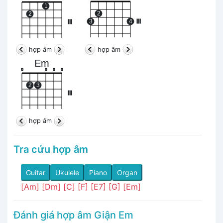
1
2
2
3
4
III
III
hợp âm
hợp âm
Em
o
o
o
o
2
3
III
hợp âm
Tra cứu hợp âm
Guitar
Ukulele
Piano
Organ
[Am]
[Dm]
[C]
[F]
[E7]
[G]
[Em]
Đánh giá hợp âm Giận Em