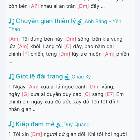
còn bên
[A7]
nhau ái ân tràn
[Dm]
đầy ...
Chuyện giàn thiên lý
Anh Bằng - Yên
Thao
[Am]
Tôi đứng bên này
[Dm]
sông, bên kia vùng
lửa
[Am]
khói. Làng tôi
[C]
đây, bao năm dài
chinh
[F]
chiến, từng
[Dm]
lũy tre muộn
[Am]
phiền
...
Giọt lệ đài trang
Châu Kỳ
1. Ngày
[Am]
xưa ai lá ngọc cành
[Dm]
vàng,
ngày
[G]
xưa ai quyền quý cao
[C]
sang
[E7]
Em
chính em ngày xưa đó ước xây đời lên tột đỉnh
nhân gian ...
Kiếp đam mê
Duy Quang
1. Tôi xin
[Dm]
người cứ gian dối, Khi tôi hỏi người