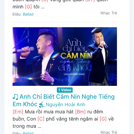
mình
[G]
tôi ...
Nhạc Trẻ
Điệu:
Ballad
1 Video
Anh Chỉ Biết Câm Nín Nghe Tiếng
Em Khóc
Nguyễn Hoài Anh
[Em]
Mưa rồi mưa mưa hát
[Bm]
ru đêm
buồn, Con
[C]
phố vắng tênh ngắm ai
[G]
về
trong mưa ...
Nhạc Trẻ
Điệu:
Ballad