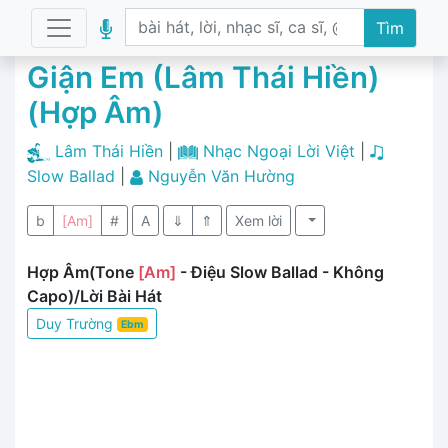
Tìm
Giận Em (Lâm Thái Hiền)
(Hợp Âm)
Lâm Thái Hiền
|
Nhạc Ngoại Lời Việt
|
Slow Ballad
|
Nguyễn Văn Hường
b
[Am]
#
A
⇓
⇑
Xem lời
Hợp Âm(Tone
[Am]
- Điệu Slow Ballad - Không
Capo)/Lời Bài Hát
Duy Trường
Ebm