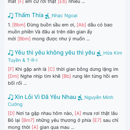
mắt
[F]
em cứ rơi thật
[Eb]
nhiều ...
Thấm Thía
Nhạc Ngoại
1.
[Bbm]
Đừng buồn sầu em ơi,
[Ab]
dẫu có bao
muồn phiền Và đâu ai trên dân gian ấy
mới
[Bbm]
mong được như ý muốn ...
Yêu thì yêu không yêu thì yêu
Hứa Kim
Tuyền & T-R-I
[F]
Khi gặp anh là
[C]
thời gian bỗng dưng lặng im
[Dm]
Nghe nhịp tim khẽ
[Bb]
rung lên từng hồi em
bối rối ...
Xin Lỗi Vì Đã Yêu Nhau
Nguyễn Minh
Cường
[D]
Nơi ta gặp nhau hôm nào,
[A]
mưa rơi thật lâu
Bỏ lại
[Bm7]
những yêu thương ở phía
[E7]
sau chỉ
mong thời
[A]
gian qua mau ...