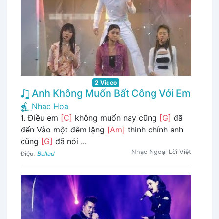
2 Video
Anh Không Muốn Bất Công Với Em
Nhạc Hoa
1. Điều em
[C]
không muốn nay cũng
[G]
đã
đến Vào một đêm lặng
[Am]
thinh chính anh
cũng
[G]
đã nói ...
Nhạc Ngoại Lời Việt
Điệu:
Ballad