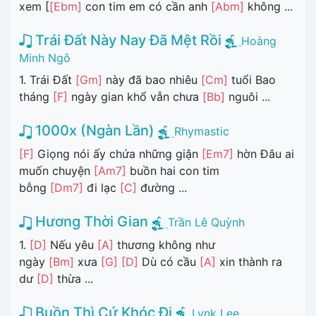
xem [
[Ebm]
con tim em có cần anh
[Abm]
không ...
Trái Đất Này Nay Đã Mệt Rồi
Hoàng
Minh Ngô
1. Trái Đất
[Gm]
này đã bao nhiêu
[Cm]
tuổi Bao
tháng
[F]
ngày gian khổ vẫn chưa
[Bb]
nguôi ...
1000x (Ngàn Lần)
Rhymastic
[F]
Giọng nói ấy chứa những giận
[Em7]
hờn Đâu ai
muốn chuyện
[Am7]
buồn hai con tim
bỗng
[Dm7]
đi lạc
[C]
đường ...
Hương Thời Gian
Trần Lê Quỳnh
1.
[D]
Nếu yêu
[A]
thương không như
ngày
[Bm]
xưa
[G]
[D]
Dù có cầu
[A]
xin thành ra
dư
[D]
thừa ...
Buồn Thì Cứ Khóc Đi
Lynk Lee