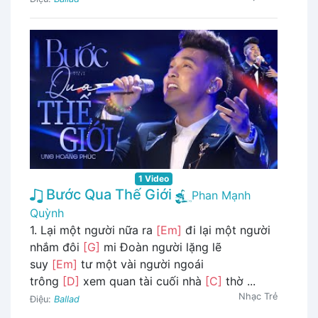
1 Video
Bước Qua Thế Giới
Phan Mạnh
Quỳnh
1. Lại một người nữa ra
[Em]
đi lại một người
nhắm đôi
[G]
mi Đoàn người lặng lẽ
suy
[Em]
tư một vài người ngoái
trông
[D]
xem quan tài cuối nhà
[C]
thờ ...
Nhạc Trẻ
Điệu:
Ballad