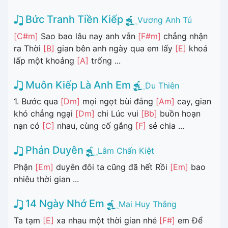
Bức Tranh Tiền Kiếp
Vương Anh Tú
[C#m]
Sao bao lâu nay anh vẫn
[F#m]
chẳng nhận
ra Thời
[B]
gian bên anh ngày qua em lấy
[E]
khoả
lấp một khoảng
[A]
trống ...
Muôn Kiếp Là Anh Em
Du Thiên
1. Bước qua
[Dm]
mọi ngọt bùi đắng
[Am]
cay, gian
khó chẳng ngại
[Dm]
chi Lúc vui
[Bb]
buồn hoạn
nạn có
[C]
nhau, cùng cố gắng
[F]
sẻ chia ...
Phản Duyên
Lâm Chấn Kiệt
Phận
[Em]
duyên đôi ta cũng đã hết Rồi
[Em]
bao
nhiêu thời gian ...
14 Ngày Nhớ Em
Mai Huy Thắng
Ta tạm
[E]
xa nhau một thời gian nhé
[F#]
em Để