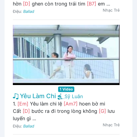
hờn
[D]
ghen còn trong trái tim
[B7]
em ...
Nhạc Trẻ
Điệu:
Ballad
1 Video
Yêu Làm Chi
Sỹ Luân
1.
[Em]
Yêu làm chi lệ
[Am7]
hoen bờ mi
Cất
[D]
bước ra đi trong lòng không
[G]
lưu
luyến gì ...
Nhạc Trẻ
Điệu:
Ballad