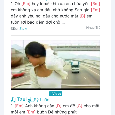
1. Oh
[Em]
hey lona! khi xưa anh hứa yêu
[Bm]
em không xa em đâu nhớ không Sao giờ
[Em]
đây anh yêu nơi đâu cho nước mắt
[B]
em
tuôn rơi bao đêm đợi chờ ...
Nhạc Trẻ
Điệu:
Slow
1 Video
Taxi
Sỹ Luân
1.
[Em]
Anh không cần
[D]
em để
[G]
cho mắt
môi em
[Em]
buồn Để những phút