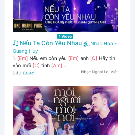
1 Video
Nếu Ta Còn Yêu Nhau
Nhạc Hoa -
Quang Huy
1.
[Em]
Nếu em còn yêu
[Em]
anh
[C]
Hãy tin
vào mối
[C]
tình
[Am]
...
Nhạc Ngoại Lời Việt
Điệu:
Ballad