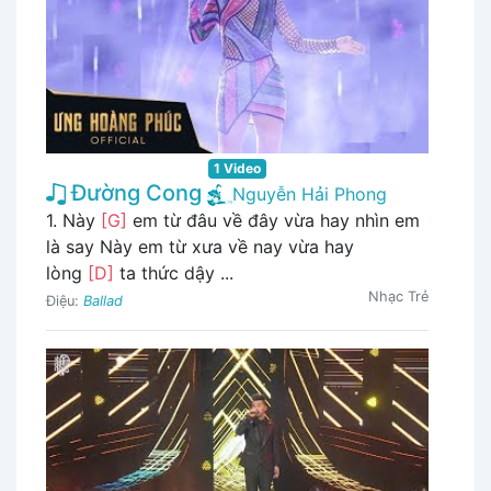
1 Video
Đường Cong
Nguyễn Hải Phong
1. Này
[G]
em từ đâu về đây vừa hay nhìn em
là say Này em từ xưa về nay vừa hay
lòng
[D]
ta thức dậy ...
Nhạc Trẻ
Điệu:
Ballad