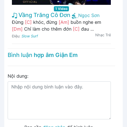
1 Video
Vầng Trăng Cô Đơn
Ngọc Sơn
Đừng
[C]
khóc, đừng
[Am]
buồn nghe em
[Dm]
Chỉ làm cho thêm đớn
[C]
đau ...
Nhạc Trẻ
Điệu:
Slow Surf
Bình luận
hợp âm Giận Em
Nội dung: