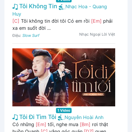
Tôi Không Tin
Nhạc Hoa - Quang
Huy
[C]
Tôi không tin đời tôi Có em rồi
[Em]
phải
xa em suốt đời ...
Nhạc Ngoại Lời Việt
Điệu:
Slow Surf
1 Video
Tôi Đi Tìm Tôi
Nguyễn Hoài Anh
Có những
[Em]
tối, nghe mưa
[Bm]
rơi thật
buồn Quạnh
[C]
vắng góc quán
[D7]
quen