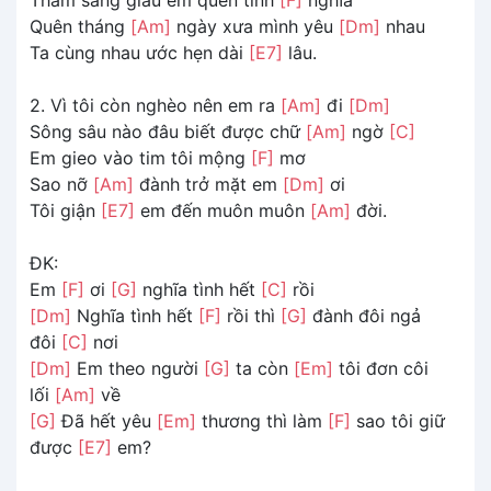
Quên tháng
[Am]
ngày xưa mình yêu
[Dm]
nhau
Ta cùng nhau ước hẹn dài
[E7]
lâu.
2. Vì tôi còn nghèo nên em ra
[Am]
đi
[Dm]
Sông sâu nào đâu biết được chữ
[Am]
ngờ
[C]
Em gieo vào tim tôi mộng
[F]
mơ
Sao nỡ
[Am]
đành trở mặt em
[Dm]
ơi
Tôi giận
[E7]
em đến muôn muôn
[Am]
đời.
ĐK:
Em
[F]
ơi
[G]
nghĩa tình hết
[C]
rồi
[Dm]
Nghĩa tình hết
[F]
rồi thì
[G]
đành đôi ngả
đôi
[C]
nơi
[Dm]
Em theo người
[G]
ta còn
[Em]
tôi đơn côi
lối
[Am]
về
[G]
Đã hết yêu
[Em]
thương thì làm
[F]
sao tôi giữ
được
[E7]
em?