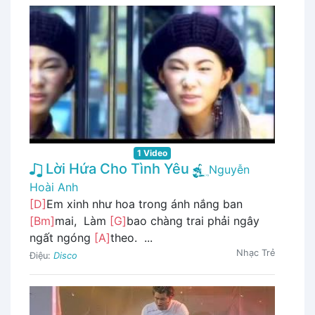
1 Video
Lời Hứa Cho Tình Yêu
Nguyễn
Hoài Anh
[D]
Em xinh như hoa trong ánh nắng ban
[Bm]
mai, Làm
[G]
bao chàng trai phải ngây
ngất ngóng
[A]
theo. ...
Nhạc Trẻ
Điệu:
Disco