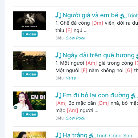
Người già và em bé
Trịn
1. Ghế đá công
[Dm]
viên, dời ra 
thiu
[F]
ngủ ...
1 Video
Điệu:
Slow Rock
Ngày dài trên quê hương
1. Một người
[Am]
già trong công
[
Một người
[F]
nằm không hơi
[G]
th
1 Video
Điệu:
Valse
Em đi bỏ lại con đường
[Am]
Bỏ mặc căn
[Dm]
nhà, bỏ mặ
mặc
[Am]
người ...
1 Video
Điệu:
Slow Rock
Hạ trắng
Trịnh Công Sơn