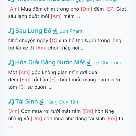
[Am]
Mưa đêm chìm trong phố
[Dm]
đêm
[E7]
Giọt
sầu lạnh buốt môi
[Am]
mềm ...
Sau Lưng Bố
Jun Phạm
Nhớ chuyện ngày
[C]
xưa bé thơ Ngồi trong lòng
bố lái xe đi
[Am]
chơi khắp nơi ...
Hóa Giải Bằng Nước Mắt
Lê Chí Trung
Một
[Am]
góc không gian nhìn đời qua
đêm
[Em]
tối Làn
[F]
khói thuốc mang bao nhiêu
tâm
[C]
sự buồn ...
Tái Sinh
Tăng Duy Tân
[Am]
Cơn mưa rơi tưới mát tâm
[Em]
hồn Nhẹ
nhàng và
[Dm]
cơn mưa như đang tái sinh
[Em]
ta
...