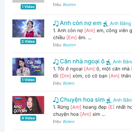
Điệu:
Boston
1 Video
Anh còn nợ em
Anh Bằng
1. Anh còn nợ
[Am]
em, công viên 
chiều
[Em]
êm. ...
2 Video
Điệu:
Boston
Căn nhà ngoại ô
Anh Bằn
1. Tôi ở ngoại
[Am]
ô, một căn nhà
lối
[Dm]
xóm, có cô bạn
[Am]
thân 
1 Video
Điệu:
Bolero
Chuyện hoa sim
Anh Bằn
1. Rừng
[Am]
hoang đẹp
[E]
nhất h
chuyện hoa
[Am]
sim ...
4 Video
Điệu:
Bolero