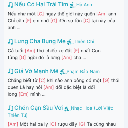
Nếu Có Hai Trái Tim
Hà Anh
Nếu như một
[C]
ngày thế giới này quên
[Am]
anh
Chỉ cần
[F]
em nhớ
[G]
đến sự tồn
[C]
tại này của
anh ...
Lưng Cha Bụng Mẹ
Thiên Chí
Cả tuổi
[Am]
thơ chiếc xe đắt
[F]
nhất Con
từng
[G]
ngồi đó là lưng
[Am]
cha ...
Giả Vờ Mạnh Mẽ
Phạm Bảo Nam
Chẳng biết từ
[C]
khi nào anh bỗng có một
[G]
thói
quen Là hay nói
[Am]
dối đặc biệt là dối
lòng
[Em]
mình ...
Chén Cạn Sầu Vơi
Nhạc Hoa (Lời Việt:
Thiên Tú)
[Am]
Một hai ba ly
[C]
rượu đầy
[G]
Ta cùng nhau