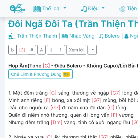
Thể loại
Điệu
Tiện
Đôi Ngã Đôi Ta (Trần Thiện 
Trần Thiện Thanh
|
Nhạc Vàng
|
Bolero
|
Ng
b
[C]
#
A
⇓
⇑
Xem lời
Hợp Âm(Tone
[C]
- Điệu Bolero - Không Capo)/Lời Bài 
Chế Linh & Phương Dung
C#
1. Một đêm trăng
[C]
sáng, thương về ngập
[G7]
lòng đ
Mình anh riêng
[F]
bóng, xa xôi mịt
[G7]
mùng, bồi hồi
Dẫu cho người ra
[G7]
đi năm xưa đã dặn
[C]
lòng
Quên đi niềm nhớ thương, quên đi lòng vấn
[F]
vương
Nhưng đêm trăng
[Dm]
vàng, tình cờ xuôi ngang lều
[G
2. Ngày xa xưa
[C]
ấy, thương thì thật
[G7]
nhiều, nhiề