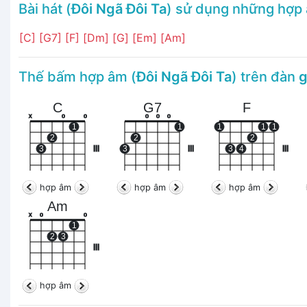
Bài hát (
Đôi Ngã Đôi Ta
) sử dụng những hợp
[C]
[G7]
[F]
[Dm]
[G]
[Em]
[Am]
Thế bấm hợp âm (
Đôi Ngã Đôi Ta
) trên đàn
g
C
G7
F
x
o
o
o
o
o
1
1
1
1
1
2
2
2
3
III
3
III
3
4
III
hợp âm
hợp âm
hợp âm
Am
x
o
o
1
2
3
III
hợp âm