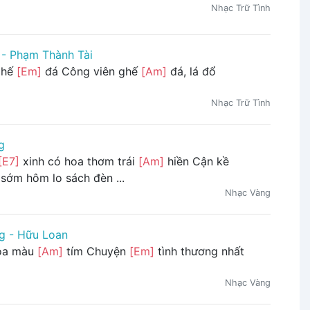
Nhạc Trữ Tình
 - Phạm Thành Tài
ghế
[Em]
đá Công viên ghế
[Am]
đá, lá đổ
Nhạc Trữ Tình
g
[E7]
xinh có hoa thơm trái
[Am]
hiền Cận kề
sớm hôm lo sách đèn ...
Nhạc Vàng
g - Hữu Loan
oa màu
[Am]
tím Chuyện
[Em]
tình thương nhất
Nhạc Vàng