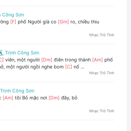
h Công Sơn
đường
[F]
phố Người già co
[Gm]
ro, chiều thiu
Nhạc Trữ Tình
Trịnh Công Sơn
C]
viên, một người
[Dm]
điên trong thành
[Am]
phố
ở, một người ngồi nghe bom
[C]
nổ ...
Nhạc Trữ Tình
Trịnh Công Sơn
c
[Am]
tôi Bỏ mặc nơi
[Dm]
đây, bỏ
Nhạc Trữ Tình