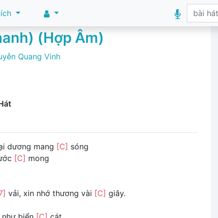
 ích
Thanh) (Hợp Âm)
uyễn Quang Vinh
Hát
ại dương mang
[C]
sóng
 ước
[C]
mong
7]
vải, xin nhớ thương vài
[C]
giây.
u như biển
[C]
cát