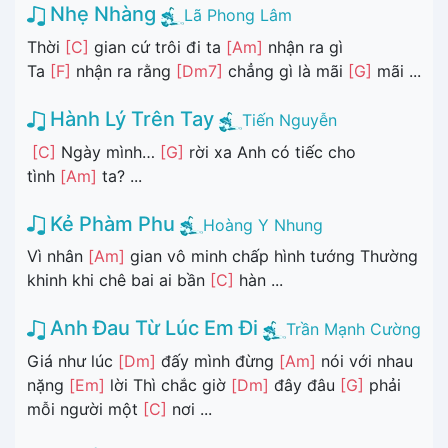
Nhẹ Nhàng
Lã Phong Lâm
Thời
[C]
gian cứ trôi đi ta
[Am]
nhận ra gì
Ta
[F]
nhận ra rằng
[Dm7]
chẳng gì là mãi
[G]
mãi ...
Hành Lý Trên Tay
Tiến Nguyễn
[C]
Ngày mình…
[G]
rời xa Anh có tiếc cho
tình
[Am]
ta? ...
Kẻ Phàm Phu
Hoàng Y Nhung
Vì nhân
[Am]
gian vô minh chấp hình tướng Thường
khinh khi chê bai ai bần
[C]
hàn ...
Anh Đau Từ Lúc Em Đi
Trần Mạnh Cường
Giá như lúc
[Dm]
đấy mình đừng
[Am]
nói với nhau
nặng
[Em]
lời Thì chắc giờ
[Dm]
đây đâu
[G]
phải
mỗi người một
[C]
nơi ...