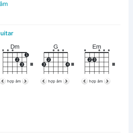
 âm
uitar
Dm
G
Em
x
o
o
o
o
o
o
o
o
o
1
2
2
2
3
3
III
3
4
III
III
hợp âm
hợp âm
hợp âm