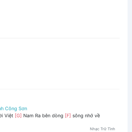
nh Công Sơn
i Việt
[G]
Nam Ra bên dòng
[F]
sông nhớ về
Nhạc Trữ Tình