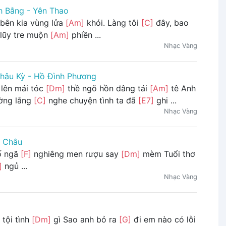
h Bằng - Yên Thao
bên kia vùng lửa
[Am]
khói. Làng tôi
[C]
đây, bao
lũy tre muộn
[Am]
phiền ...
Nhạc Vàng
hâu Kỳ - Hồ Đình Phương
 lên mái tóc
[Dm]
thề ngõ hồn dâng tái
[Am]
tê Anh
ờng lắng
[C]
nghe chuyện tình ta đã
[E7]
ghi ...
Nhạc Vàng
 Châu
ố ngã
[F]
nghiêng men rượu say
[Dm]
mèm Tuổi thơ
]
ngủ ...
Nhạc Vàng
tội tình
[Dm]
gì Sao anh bỏ ra
[G]
đi em nào có lỗi