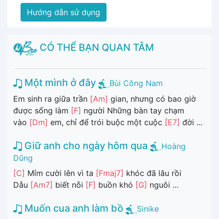
Hướng dẫn sử dụng
CÓ THỂ BẠN QUAN TÂM
Một mình ở đây
Bùi Công Nam
Em sinh ra giữa trần
[Am]
gian, nhưng có bao giờ
được sống làm
[F]
người Những bàn tay chạm
vào
[Dm]
em, chỉ để trói buộc một cuộc
[E7]
đời ...
Giữ anh cho ngày hôm qua
Hoàng
Dũng
[C]
Mỉm cười lên vì ta
[Fmaj7]
khóc đã lâu rồi
Dẫu
[Am7]
biết nỗi
[F]
buồn khó
[G]
nguôi ...
Muốn cua anh làm bồ
Sinike