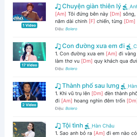
Chuyện giàn thiên lý
An
[Am]
Tôi đứng bên này
[Dm]
sông, 
năm dài chinh
[F]
chiến, từng
[Dm]
1 Video
Điệu:
Bolero
Con đường xưa em đi
C
1. Con đường xưa em
[Am]
đi vàng
làm thơ vu
[Dm]
quy khách qua đư
17 Video
Điệu:
Bolero
Thành phố sau lưng
Hàn
1. Khi vũ trụ lên
[Dm]
đèn thành ph
đi
[Am]
hoang nghìn đêm trốn
[Dm
2 Video
Điệu:
Bolero
Tội tình
Hàn Châu
1. Sao anh bỏ ra
[Am]
đi em nào có 