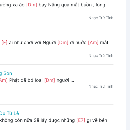
đường xa áo
[Dm]
bay Nắng qua mắt buồn , lòng
Nhạc Trữ Tình
g
[F]
ai như chơi vơi Người
[Dm]
ơi nước
[Am]
mắt
Nhạc Trữ Tình
g Sơn
Am]
Phật đã bỏ loài
[Dm]
người ...
Nhạc Trữ Tình
Du Tử Lê
i không còn nữa Sẽ lấy được những
[E7]
gì về bên