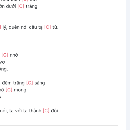
ờn dưới
[C]
trăng
]
lý, quên nói câu tạ
[C]
từ.
ớ
[G]
nhớ
vơ
ng.
 đêm trăng
[C]
sáng
nhớ
[C]
mong
y
nói, ta với ta thành
[C]
đôi.