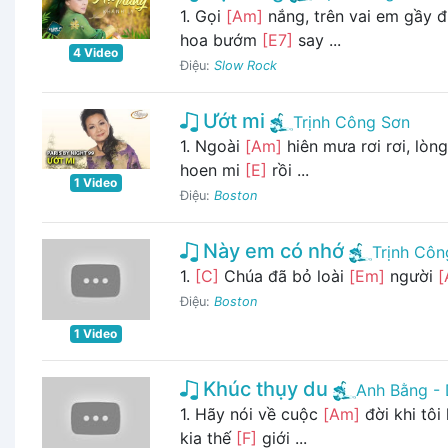
1. Gọi
[Am]
nắng, trên vai em gầy 
hoa bướm
[E7]
say ...
4 Video
Điệu:
Slow Rock
Ướt mi
Trịnh Công Sơn
1. Ngoài
[Am]
hiên mưa rơi rơi, lòn
hoen mi
[E]
rồi ...
1 Video
Điệu:
Boston
Này em có nhớ
Trịnh Côn
1.
[C]
Chúa đã bỏ loài
[Em]
người
[
Điệu:
Boston
1 Video
Khúc thụy du
Anh Bằng - 
1. Hãy nói về cuộc
[Am]
đời khi tô
kia thế
[F]
giới ...