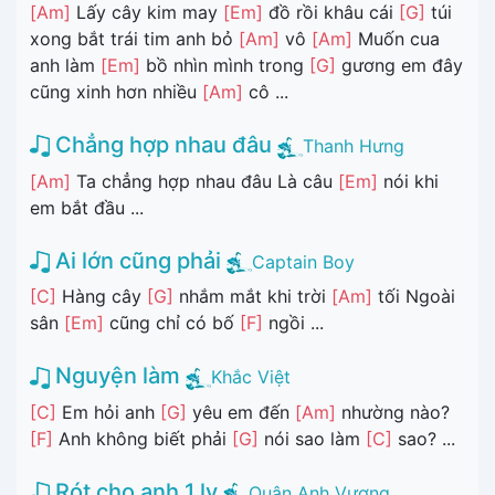
[Am]
Lấy cây kim may
[Em]
đồ rồi khâu cái
[G]
túi
xong bắt trái tim anh bỏ
[Am]
vô
[Am]
Muốn cua
anh làm
[Em]
bồ nhìn mình trong
[G]
gương em đây
cũng xinh hơn nhiều
[Am]
cô ...
Chẳng hợp nhau đâu
Thanh Hưng
[Am]
Ta chẳng hợp nhau đâu Là câu
[Em]
nói khi
em bắt đầu ...
Ai lớn cũng phải
Captain Boy
[C]
Hàng cây
[G]
nhắm mắt khi trời
[Am]
tối Ngoài
sân
[Em]
cũng chỉ có bố
[F]
ngồi ...
Nguyện làm
Khắc Việt
[C]
Em hỏi anh
[G]
yêu em đến
[Am]
nhường nào?
[F]
Anh không biết phải
[G]
nói sao làm
[C]
sao? ...
Rót cho anh 1 ly
Quân Anh Vương