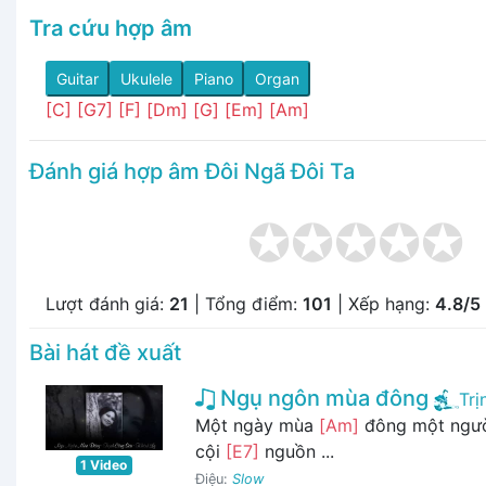
Tra cứu hợp âm
Guitar
Ukulele
Piano
Organ
[C]
[G7]
[F]
[Dm]
[G]
[Em]
[Am]
Đánh giá hợp âm Đôi Ngã Đôi Ta
Lượt đánh giá:
21
| Tổng điểm:
101
| Xếp hạng:
4.8/5
Bài hát đề xuất
Ngụ ngôn mùa đông
Trị
Một ngày mùa
[Am]
đông một ngườ
cội
[E7]
nguồn ...
1 Video
Điệu:
Slow