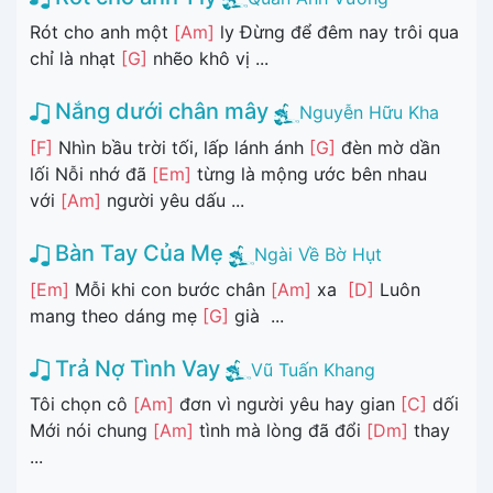
Rót cho anh một
[Am]
ly Đừng để đêm nay trôi qua
chỉ là nhạt
[G]
nhẽo khô vị ...
Nắng dưới chân mây
Nguyễn Hữu Kha
[F]
Nhìn bầu trời tối, lấp lánh ánh
[G]
đèn mờ dần
lối Nỗi nhớ đã
[Em]
từng là mộng ước bên nhau
với
[Am]
người yêu dấu ...
Bàn Tay Của Mẹ
Ngài Về Bờ Hụt
[Em]
Mỗi khi con bước chân
[Am]
xa
[D]
Luôn
mang theo dáng mẹ
[G]
già ...
Trả Nợ Tình Vay
Vũ Tuấn Khang
Tôi chọn cô
[Am]
đơn vì người yêu hay gian
[C]
dối
Mới nói chung
[Am]
tình mà lòng đã đổi
[Dm]
thay
...