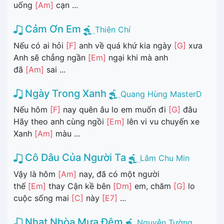
uống
[Am]
cạn ...
Cảm Ơn Em
Thiên Chí
Nếu có ai hỏi
[F]
anh về quá khứ kia ngày
[G]
xưa
Anh sẽ chẳng ngần
[Em]
ngại khi mà anh
đã
[Am]
sai ...
Ngày Trong Xanh
Quang Hùng MasterD
Nếu hôm
[F]
nay quên âu lo em muốn đi
[G]
đâu
Hãy theo anh cùng ngồi
[Em]
lên vi vu chuyến xe
Xanh
[Am]
màu ...
Cô Dâu Của Người Ta
Lâm Chu Min
Vậy là hôm
[Am]
nay, đã có một người
thế
[Em]
thay Cận kề bên
[Dm]
em, chăm
[G]
lo
cuộc sống mai
[C]
này
[E7]
...
Nhạt Nhòa Mưa Đêm
Nguyễn Tường