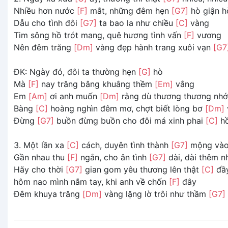
Nhiều hơn nước
[F]
mắt, những đêm hẹn
[G7]
hò giận h
Dẫu cho tình đôi
[G7]
ta bao la như chiều
[C]
vàng
Tim sông hồ trót mang, quê hương tình vấn
[F]
vương
Nên đêm trăng
[Dm]
vàng đẹp hành trang xuôi vạn
[G7
ĐK: Ngày đó, đôi ta thường hẹn
[G]
hò
Mà
[F]
nay trăng bâng khuâng thềm
[Em]
vắng
Em
[Am]
ơi anh muốn
[Dm]
rằng dù thương thương nh
Bàng
[C]
hoàng nghìn đêm mơ, chợt biết lòng bơ
[Dm]
Ðừng
[G7]
buồn đừng buồn cho đôi má xinh phai
[C]
hồ
3. Một lần xa
[C]
cách, duyên tình thành
[G7]
mộng vào
Gần nhau thu
[F]
ngắn, cho ân tình
[G7]
dài, dài thêm 
Hãy cho thời
[G7]
gian gom yêu thương lên thật
[C]
đầ
hôm nao mình nắm tay, khi anh về chốn
[F]
đây
Ðêm khuya trăng
[Dm]
vàng lặng lờ trôi như thầm
[G7]