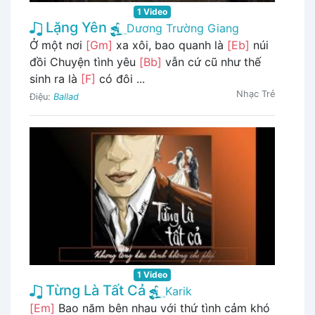
1 Video
Lặng Yên
Dương Trường Giang
Ở một nơi
[Gm]
xa xôi, bao quanh là
[Eb]
núi
đồi Chuyện tình yêu
[Bb]
vẫn cứ cũ như thế
sinh ra là
[F]
có đôi ...
Nhạc Trẻ
Điệu:
Ballad
1 Video
Từng Là Tất Cả
Karik
[Em]
Bao năm bên nhau với thứ tình cảm khó