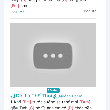
[Bm]
nhà ...
Nhạc Trẻ
Điệu:
Pop
1 Video
Đời Là Thế Thôi
Quách Beem
1. Khổ
[Bm]
trước sướng sau thế mới
[F#m]
giàu Tình
[G]
nghĩa anh em có
[D]
chắc bền