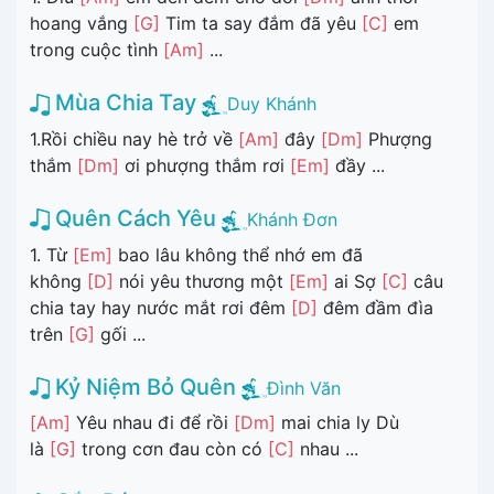
hoang vắng
[G]
Tim ta say đắm đã yêu
[C]
em
trong cuộc tình
[Am]
...
Mùa Chia Tay
Duy Khánh
1.Rồi chiều nay hè trở về
[Am]
đây
[Dm]
Phượng
thắm
[Dm]
ơi phượng thắm rơi
[Em]
đầy ...
Quên Cách Yêu
Khánh Đơn
1. Từ
[Em]
bao lâu không thể nhớ em đã
không
[D]
nói yêu thương một
[Em]
ai Sợ
[C]
câu
chia tay hay nước mắt rơi đêm
[D]
đêm đầm đìa
trên
[G]
gối ...
Kỷ Niệm Bỏ Quên
Đình Văn
[Am]
Yêu nhau đi để rồi
[Dm]
mai chia ly Dù
là
[G]
trong cơn đau còn có
[C]
nhau ...