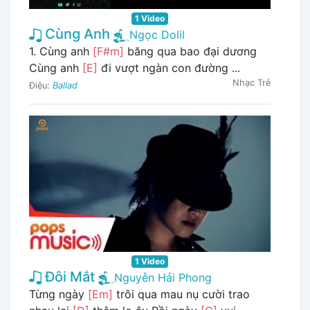
1 Video
Cùng Anh
Ngọc Dolil
1. Cùng anh
[F#m]
băng qua bao đại dương
Cùng anh
[E]
đi vượt ngàn con đường ...
Nhạc Trẻ
Điệu:
Ballad
1 Video
Đôi Mắt
Nguyễn Hải Phong
Từng ngày
[Em]
trôi qua mau nụ cười trao