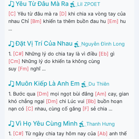
Yêu Từ Đâu Mà Ra
Lil ZPOET
[C]
Yêu từ đâu mà ra
[D]
khi chia xa vòng tay của
nhau Chỉ
[Bm]
khiến ta thêm buồn đau hu
[Em]
hu
...
Đặt Vị Trí Của Nhau
Nguyễn Đình Long
1.
[C#]
Những lý do chia tay là vì điều
[Eb]
gì
[Cm]
Những lý do khiến ta không cùng
suy
[Fm]
nghĩ ...
Muôn Kiếp Là Anh Em
Du Thiên
1. Bước qua
[Dm]
mọi ngọt bùi đắng
[Am]
cay, gian
khó chẳng ngại
[Dm]
chi Lúc vui
[Bb]
buồn hoạn
nạn có
[C]
nhau, cùng cố gắng
[F]
sẻ chia ...
Vì Họ Yêu Cùng Mình
Thanh Hưng
1.
[C#]
Từ ngày chia tay hôm nay của
[Ab]
anh thế