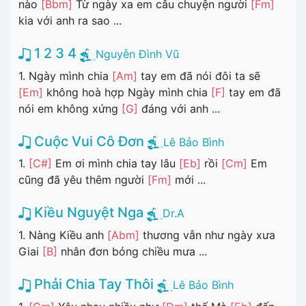
nào
[Bbm]
Từ ngày xa em câu chuyện người
[Fm]
kia với anh ra sao ...
1 2 3 4
Nguyễn Đình Vũ
1. Ngày mình chia
[Am]
tay em đã nói đôi ta sẽ
[Em]
không hoà hợp Ngày mình chia
[F]
tay em đã
nói em không xứng
[G]
đáng với anh ...
Cuộc Vui Cô Đơn
Lê Bảo Bình
1.
[C#]
Em ơi mình chia tay lâu
[Eb]
rồi
[Cm]
Em
cũng đã yêu thêm người
[Fm]
mới ...
Kiều Nguyệt Nga
Dr.A
1. Nàng Kiều anh
[Abm]
thương vẫn như ngày xưa
Giai
[B]
nhân đơn bóng chiều mưa ...
Phải Chia Tay Thôi
Lê Bảo Bình