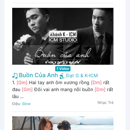
1 Video
Buồn Của Anh
Đạt G & K-ICM
1.
[Gm]
Hai tay anh ôm xương rồng
[Dm]
rất
đau
[Gm]
Đôi vai anh mang nỗi buồn
[Dm]
rất
lâu ...
Nhạc Trẻ
Điệu:
Slow