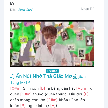
lâu ...
Nhạc Trẻ
Điệu:
Slow Surf
1 Video
Ấn Nút Nhớ Thả Giấc Mơ
Sơn
Tùng M-TP
[C#m]
Sinh con
[B]
ra bằng câu hát
[Abm]
ru
quen
[C#m]
thuộc (quen thuộc) Dìu đôi
[B]
chân mong con lớn
[C#m]
khôn (Con lớn
khôn
[B]
, nghe lời mẹ
[A]
) ...