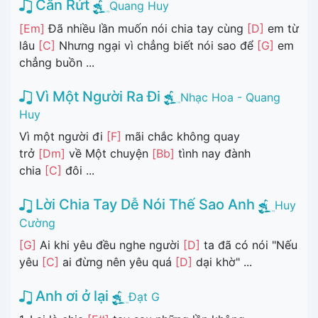
Cắn Rứt
Quang Huy
[Em]
Đã nhiều lần muốn nói chia tay cùng
[D]
em từ
lâu
[C]
Nhưng ngại vì chẳng biết nói sao để
[G]
em
chẳng buồn ...
Vì Một Người Ra Đi
Nhạc Hoa - Quang
Huy
Vì một người đi
[F]
mãi chắc không quay
trở
[Dm]
về Một chuyện
[Bb]
tình nay đành
chia
[C]
đôi ...
Lời Chia Tay Dễ Nói Thế Sao Anh
Huy
Cường
[G]
Ai khi yêu đều nghe người
[D]
ta đã có nói "Nếu
yêu
[C]
ai đừng nên yêu quá
[D]
dại khờ" ...
Anh ơi ở lại
Đạt G