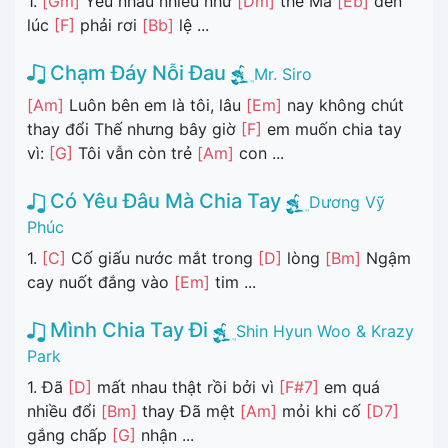
1.
[Gm]
Yêu nhau nhiều như
[Dm]
thế Mà
[Eb]
đến
lúc
[F]
phải rơi
[Bb]
lệ ...
Chạm Đáy Nỗi Đau
Mr. Siro
[Am]
Luôn bên em là tôi, lâu
[Em]
nay không chút
thay đổi Thế nhưng bây giờ
[F]
em muốn chia tay
vì:
[G]
Tôi vẫn còn trẻ
[Am]
con ...
Có Yêu Đâu Mà Chia Tay
Dương Vỹ
Phúc
1.
[C]
Cố giấu nước mắt trong
[D]
lòng
[Bm]
Ngậm
cay nuốt đắng vào
[Em]
tim ...
Mình Chia Tay Đi
Shin Hyun Woo & Krazy
Park
1. Đã
[D]
mất nhau thật rồi bởi vì
[F#7]
em quá
nhiều đổi
[Bm]
thay Đã mệt
[Am]
mỏi khi cố
[D7]
gắng chấp
[G]
nhận ...