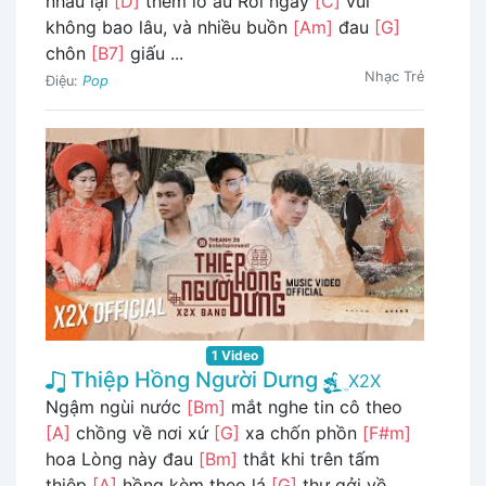
nhau lại
[D]
thêm lo âu Rồi ngày
[C]
vui
không bao lâu, và nhiều buồn
[Am]
đau
[G]
chôn
[B7]
giấu ...
Nhạc Trẻ
Điệu:
Pop
1 Video
Thiệp Hồng Người Dưng
X2X
Ngậm ngùi nước
[Bm]
mắt nghe tin cô theo
[A]
chồng về nơi xứ
[G]
xa chốn phồn
[F#m]
hoa Lòng này đau
[Bm]
thắt khi trên tấm
thiệp
[A]
hồng kèm theo lá
[G]
thư gởi về