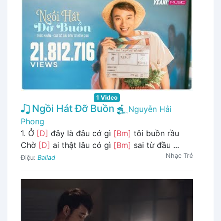
1 Video
Ngồi Hát Đỡ Buồn
Nguyễn Hải
Phong
1. Ở
[D]
đây là đâu cớ gì
[Bm]
tôi buồn rầu
Chờ
[D]
ai thật lâu có gì
[Bm]
sai từ đầu ...
Nhạc Trẻ
Điệu:
Ballad