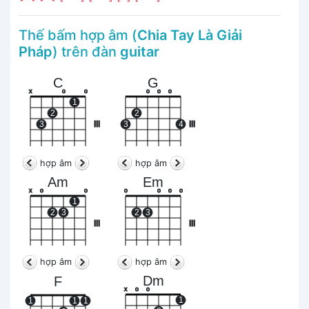
Thế bấm hợp âm (
Chia Tay Là Giải
Pháp
) trên đàn
guitar
C
G
x
o
o
o
o
o
1
2
2
3
III
3
4
III
hợp âm
hợp âm
Am
Em
x
o
o
o
o
o
o
1
2
3
2
3
III
III
hợp âm
hợp âm
Dm
F
x
o
o
1
1
1
1