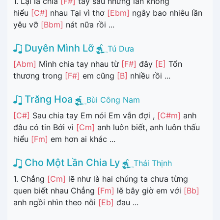
1. Lại là chia
[F#]
tay sau những lần không
hiểu
[C#]
nhau Tại vì thơ
[Ebm]
ngây bao nhiêu lần
yêu vỡ
[Bbm]
nát nữa rồi ...
Duyên Mình Lỡ
Tú Dưa
[Abm]
Mình chia tay nhau từ
[F#]
đây
[E]
Tổn
thương trong
[F#]
em cũng
[B]
nhiều rồi ...
Trăng Hoa
Bùi Công Nam
[C#]
Sau chia tay Em nói Em vẫn đợi ,
[C#m]
anh
đâu có tin Bởi vì
[Cm]
anh luôn biết, anh luôn thấu
hiểu
[Fm]
em hơn ai khác ...
Cho Một Lần Chia Ly
Thái Thịnh
1. Chẳng
[Cm]
lẽ như là hai chúng ta chưa từng
quen biết nhau Chẳng
[Fm]
lẽ bây giờ em với
[Bb]
anh ngồi nhìn theo nỗi
[Eb]
đau ...