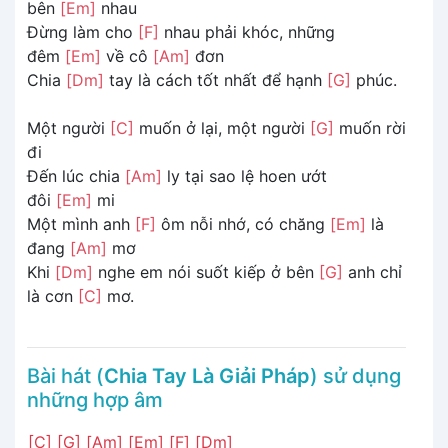
bên
[Em]
nhau
Đừng làm cho
[F]
nhau phải khóc, những
đêm
[Em]
về cô
[Am]
đơn
Chia
[Dm]
tay là cách tốt nhất để hạnh
[G]
phúc.
Một người
[C]
muốn ở lại, một người
[G]
muốn rời
đi
Đến lúc chia
[Am]
ly tại sao lệ hoen ướt
đôi
[Em]
mi
Một mình anh
[F]
ôm nỗi nhớ, có chăng
[Em]
là
đang
[Am]
mơ
Khi
[Dm]
nghe em nói suốt kiếp ở bên
[G]
anh chỉ
là cơn
[C]
mơ.
Bài hát (
Chia Tay Là Giải Pháp
) sử dụng
những hợp âm
[C]
[G]
[Am]
[Em]
[F]
[Dm]