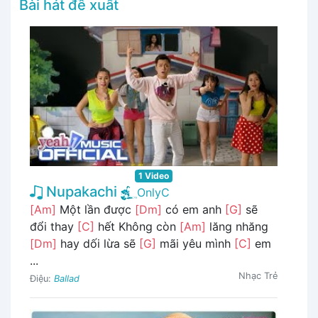
Bài hát đề xuất
1 Video
Nupakachi
OnlyC
[Am]
Một lần được
[Dm]
có em anh
[G]
sẽ
đổi thay
[C]
hết Không còn
[Am]
lăng nhăng
[Dm]
hay dối lừa sẽ
[G]
mãi yêu mình
[C]
em
...
Nhạc Trẻ
Điệu:
Ballad