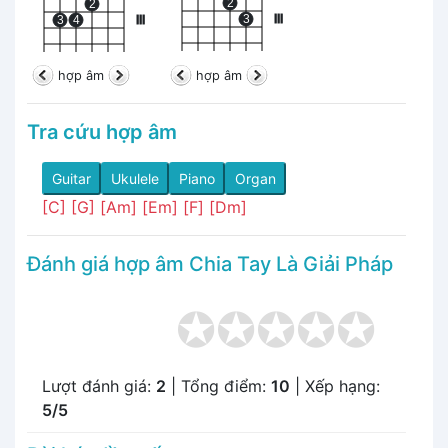
2
2
3
III
3
4
III
hợp âm
hợp âm
Tra cứu hợp âm
Guitar
Ukulele
Piano
Organ
[C]
[G]
[Am]
[Em]
[F]
[Dm]
Đánh giá hợp âm Chia Tay Là Giải Pháp
Lượt đánh giá:
2
| Tổng điểm:
10
| Xếp hạng:
5/5