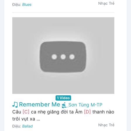
Nhạc Trẻ
Điệu:
Blues
1 Video
Remember Me
Sơn Tùng M-TP
Câu
[C]
ca nhẹ giăng đời ta Âm
[D]
thanh nào
trôi vụt xa ...
Nhạc Trẻ
Điệu:
Ballad