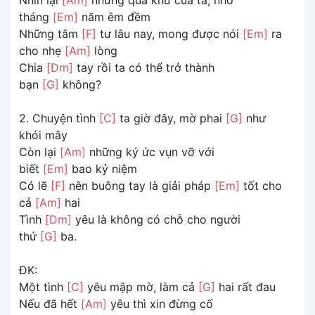
tháng
[Em]
năm êm đềm
Những tâm
[F]
tư lâu nay, mong được nói
[Em]
ra
cho nhẹ
[Am]
lòng
Chia
[Dm]
tay rồi ta có thể trở thành
bạn
[G]
không?
2. Chuyện tình
[C]
ta giờ đây, mờ phai
[G]
như
khói mây
Còn lại
[Am]
những ký ức vụn vỡ với
biết
[Em]
bao kỷ niệm
Có lẽ
[F]
nên buông tay là giải pháp
[Em]
tốt cho
cả
[Am]
hai
Tình
[Dm]
yêu là không có chỗ cho người
thứ
[G]
ba.
ĐK:
Một tình
[C]
yêu mập mờ, làm cả
[G]
hai rất đau
Nếu đã hết
[Am]
yêu thì xin đừng cố