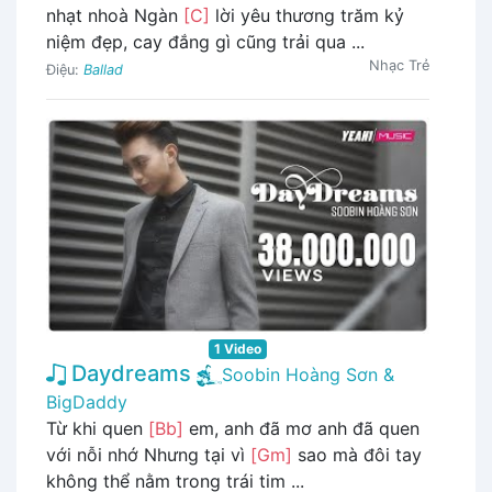
nhạt nhoà Ngàn
[C]
lời yêu thương trăm kỷ
niệm đẹp, cay đắng gì cũng trải qua ...
Nhạc Trẻ
Điệu:
Ballad
1 Video
Daydreams
Soobin Hoàng Sơn &
BigDaddy
Từ khi quen
[Bb]
em, anh đã mơ anh đã quen
với nỗi nhớ Nhưng tại vì
[Gm]
sao mà đôi tay
không thể nằm trong trái tim ...