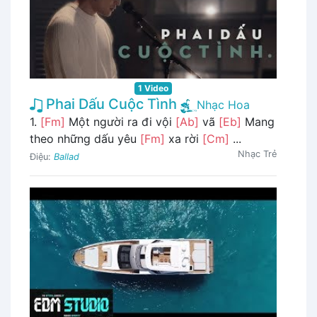
1 Video
Phai Dấu Cuộc Tình
Nhạc Hoa
1.
[Fm]
Một người ra đi vội
[Ab]
vã
[Eb]
Mang
theo những dấu yêu
[Fm]
xa rời
[Cm]
...
Nhạc Trẻ
Điệu:
Ballad