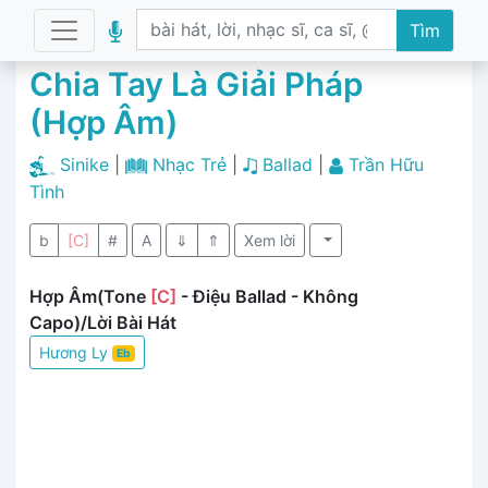
Tìm
Chia Tay Là Giải Pháp
(Hợp Âm)
Sinike
|
Nhạc Trẻ
|
Ballad
|
Trần Hữu
Tình
b
[C]
#
A
⇓
⇑
Xem lời
Hợp Âm(Tone
[C]
- Điệu Ballad - Không
Capo)/Lời Bài Hát
Hương Ly
Eb