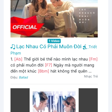
1 Video
Lạc Nhau Có Phải Muôn Đời
Triết
Phạm
1.
[Ab]
Thế giới bé thế nào mình lạc nhau
[Fm]
có phải muôn đời
[F7]
Ngày mà người mang
đến một khúc
[Bbm]
hát không thể quên ...
Nhạc Trẻ
Điệu:
Ballad