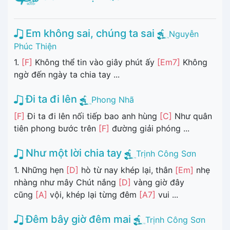
Em không sai, chúng ta sai
Nguyễn
Phúc Thiện
1.
[F]
Không thể tin vào giây phút ấy
[Em7]
Không
ngờ đến ngày ta chia tay ...
Đi ta đi lên
Phong Nhã
[F]
Đi ta đi lên nối tiếp bao anh hùng
[C]
Như quân
tiên phong bước trên
[F]
đường giải phóng ...
Như một lời chia tay
Trịnh Công Sơn
1. Những hẹn
[D]
hò từ nay khép lại, thân
[Em]
nhẹ
nhàng như mây Chút nắng
[D]
vàng giờ đây
cũng
[A]
vội, khép lại từng đêm
[A7]
vui ...
Đêm bây giờ đêm mai
Trịnh Công Sơn