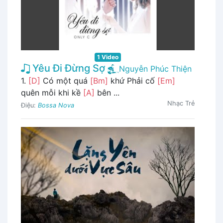
1 Video
Yêu Đi Đừng Sợ
Nguyễn Phúc Thiện
1.
[D]
Có một quá
[Bm]
khứ Phải cố
[Em]
quên mỗi khi kề
[A]
bên ...
Nhạc Trẻ
Điệu:
Bossa Nova