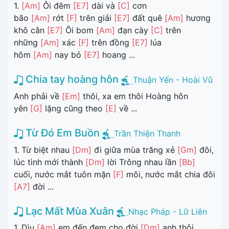
1.
[Am]
Ôi đêm
[E7]
dài và
[C]
cơn
bão
[Am]
rớt
[F]
trên giải
[E7]
đất quê
[Am]
hương
khô cằn
[E7]
Ôi bom
[Am]
đạn cày
[C]
trên
những
[Am]
xác
[F]
trên đồng
[E7]
lúa
hôm
[Am]
nay bỏ
[E7]
hoang ...
Chia tay hoàng hôn
Thuận Yến - Hoài Vũ
Anh phải về
[Em]
thôi, xa em thôi Hoàng hôn
yên
[G]
lặng cũng theo
[E]
về ...
Từ Đó Em Buồn
Trần Thiện Thanh
1. Từ biệt nhau
[Dm]
đi giữa mùa trăng xẻ
[Gm]
đôi,
lúc tình mới thành
[Dm]
lời Trông nhau lần
[Bb]
cuối, nước mắt tuôn mặn
[F]
môi, nước mắt chia đôi
[A7]
đời ...
Lạc Mất Mùa Xuân
Nhạc Pháp - Lữ Liên
1. Dìu
[Am]
em đến đem cho đời
[Dm]
anh thôi