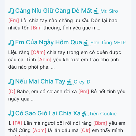
Càng Níu Giữ Càng Dễ Mất
Mr. Siro
[Em]
Lời chia tay nào chẳng ưu sầu Dồn lại bao
nhiêu tổn
[Bm]
thương, tình yêu gục n ...
Em Của Ngày Hôm Qua
Sơn Tùng M-TP
Liệu rằng
[C#m]
chia tay trong em có quên được
câu ca. Tình
[Abm]
yêu khi xưa em trao cho anh
đâu nào phôi pha. ...
Nếu Mai Chia Tay
Grey-D
[D]
Babe, em có sợ anh rời xa
[Bm]
Bỏ hết tình yêu
ngày qua ...
Cớ Sao Giờ Lại Chia Xa
Tiên Cookie
1.
[F#]
Lần mà người bối rối nói rằng
[Bbm]
yêu em
thôi Cũng
[Abm]
là lần đầu mà
[C#]
em thấy mình