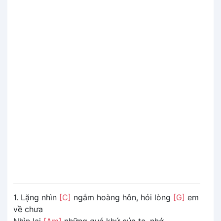
1. Lặng nhìn
[C]
ngắm hoàng hôn, hỏi lòng
[G]
em
về chưa
Nhìn lại
[Am]
những quá khứ của ta, nhớ