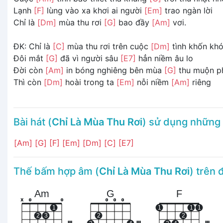
Lạnh
[F]
lùng vào xa khơi ai người
[Em]
trao ngàn lời
Chỉ là
[Dm]
mùa thu rơi
[G]
bao đầy
[Am]
vơi.
ĐK: Chỉ là
[C]
mùa thu rơi trên cuộc
[Dm]
tình khốn kh
Đôi mắt
[G]
đã vì người sâu
[E7]
hẳn niềm âu lo
Đời còn
[Am]
in bóng nghiêng bên mùa
[G]
thu muộn p
Thì còn
[Dm]
hoài trong ta
[Em]
nỗi niềm
[Am]
riêng
Bài hát (
Chỉ Là Mùa Thu Rơi
) sử dụng những
[Am]
[G]
[F]
[Em]
[Dm]
[C]
[E7]
Thế bấm hợp âm (
Chỉ Là Mùa Thu Rơi
) trên
Am
G
F
x
o
o
o
o
o
1
1
1
1
2
3
2
2