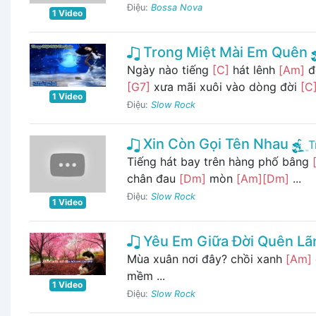
Điệu:
Bossa Nova
1 Video
Trong Miệt Mài Em Quên
Ngày nào tiếng
[C]
hát lênh
[Am]
đ
[G7]
xưa mãi xuôi vào dòng đời
[C
1 Video
Điệu:
Slow Rock
Xin Còn Gọi Tên Nhau
T
Tiếng hát bay trên hàng phố bâng
chân đau
[Dm]
mòn
[Am]
[Dm]
...
Điệu:
Slow Rock
1 Video
Yêu Em Giữa Đời Quên Lã
Mùa xuân nơi đây? chồi xanh
[Am]
mềm ...
1 Video
Điệu:
Slow Rock