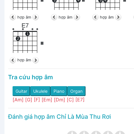
III
3
4
III
3
4
III
hợp âm
hợp âm
hợp âm
E7
o
o
o
o
1
2
III
hợp âm
Tra cứu hợp âm
Guitar
Ukulele
Piano
Organ
[Am]
[G]
[F]
[Em]
[Dm]
[C]
[E7]
Đánh giá hợp âm Chỉ Là Mùa Thu Rơi