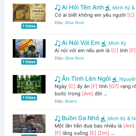
Ai Hỏi Tên Anh
Minh Kỳ 
Có ai biết không em yêu người
[C]
Điệu:
Slow Rock
1 Video
Ai Nói Với Em
Minh Kỳ
Ai nói với em nếu anh là
[C]
lính
[F]
Điệu:
Slow Rock
1 Video
Ân Tình Lên Ngôi
Nguyễn
Ngày
[C]
ấy ân
[F]
tình
[G7]
rạng r
bước trong
[Am]
đời ...
1 Video
Điệu:
Bolero
Buồn Ga Nhỏ
Minh Kỳ & N
Một lần tiễn đưa bao nhiêu là
[Am]
[F]
lắng xuống
[E]
[Dm]
...