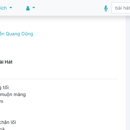
 ích
ễn Quang Dũng
ài Hát
 tối
 muộn màng
ầm
hắn lối
hoà