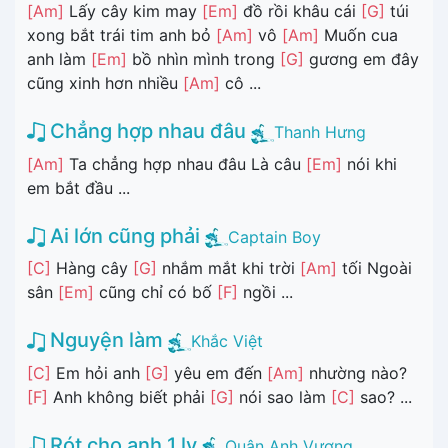
[Am]
Lấy cây kim may
[Em]
đồ rồi khâu cái
[G]
túi
xong bắt trái tim anh bỏ
[Am]
vô
[Am]
Muốn cua
anh làm
[Em]
bồ nhìn mình trong
[G]
gương em đây
cũng xinh hơn nhiều
[Am]
cô ...
Chẳng hợp nhau đâu
Thanh Hưng
[Am]
Ta chẳng hợp nhau đâu Là câu
[Em]
nói khi
em bắt đầu ...
Ai lớn cũng phải
Captain Boy
[C]
Hàng cây
[G]
nhắm mắt khi trời
[Am]
tối Ngoài
sân
[Em]
cũng chỉ có bố
[F]
ngồi ...
Nguyện làm
Khắc Việt
[C]
Em hỏi anh
[G]
yêu em đến
[Am]
nhường nào?
[F]
Anh không biết phải
[G]
nói sao làm
[C]
sao? ...
Rót cho anh 1 ly
Quân Anh Vương