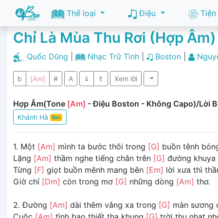
Thể loại
Điệu
Tiện
Chỉ Là Mùa Thu Rơi (Hợp Âm)
Quốc Dũng
|
Nhạc Trữ Tình
|
Boston
|
Nguy
b
[Am]
#
A
⇓
⇑
Xem lời
Hợp Âm(Tone
[Am]
- Điệu Boston - Không Capo)/Lời B
Khánh Hà
Bm
1. Một
[Am]
mình ta bước thôi trong
[G]
buồn tênh bóng
Lặng
[Am]
thầm nghe tiếng chân trên
[G]
đường khuya
Từng
[F]
giọt buồn mênh mang bên
[Em]
lời xưa thì th
Giờ chỉ
[Dm]
còn trong mơ
[G]
những dòng
[Am]
thơ.
2. Đường
[Am]
dài thêm vắng xa trong
[G]
màn sương c
Cuộc
[Am]
tình bao thiết tha khung
[G]
trời thu nhạt n