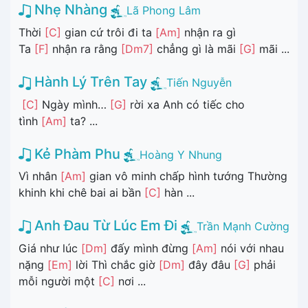
Nhẹ Nhàng
Lã Phong Lâm
Thời
[C]
gian cứ trôi đi ta
[Am]
nhận ra gì
Ta
[F]
nhận ra rằng
[Dm7]
chẳng gì là mãi
[G]
mãi ...
Hành Lý Trên Tay
Tiến Nguyễn
[C]
Ngày mình…
[G]
rời xa Anh có tiếc cho
tình
[Am]
ta? ...
Kẻ Phàm Phu
Hoàng Y Nhung
Vì nhân
[Am]
gian vô minh chấp hình tướng Thường
khinh khi chê bai ai bần
[C]
hàn ...
Anh Đau Từ Lúc Em Đi
Trần Mạnh Cường
Giá như lúc
[Dm]
đấy mình đừng
[Am]
nói với nhau
nặng
[Em]
lời Thì chắc giờ
[Dm]
đây đâu
[G]
phải
mỗi người một
[C]
nơi ...