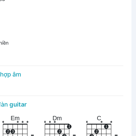
ó
hiền
 hợp âm
 đàn
guitar
Em
Dm
C
o
o
o
o
x
o
o
x
o
o
1
1
2
3
2
2