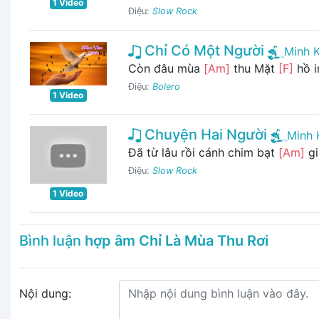
1 Video
Điệu:
Slow Rock
Chỉ Có Một Người
Minh 
Còn đâu mùa
[Am]
thu Mặt
[F]
hồ 
Điệu:
Bolero
1 Video
Chuyện Hai Người
Minh 
Đã từ lâu rồi cánh chim bạt
[Am]
g
Điệu:
Slow Rock
1 Video
Bình luận
hợp âm Chỉ Là Mùa Thu Rơi
Nội dung: