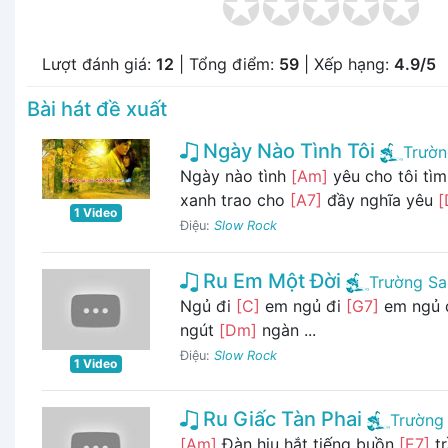
Lượt đánh giá:
12
| Tổng điểm:
59
| Xếp hạng:
4.9/5
Bài hát đề xuất
Ngày Nào Tình Tôi
Trườn
Ngày nào tình
[Am]
yêu cho tôi tì
xanh trao cho
[A7]
đầy nghĩa yêu
[
1 Video
Điệu:
Slow Rock
Ru Em Một Đời
Trường Sa
Ngủ đi
[C]
em ngủ đi
[G7]
em ngủ 
ngút
[Dm]
ngàn ...
Điệu:
Slow Rock
1 Video
Ru Giấc Tàn Phai
Trường
[Am]
Đàn hiu hắt tiếng buồn
[E7]
tr