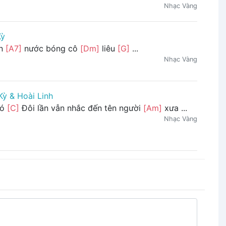
Nhạc Vàng
Kỳ
in
[A7]
nước bóng cô
[Dm]
liêu
[G]
...
Nhạc Vàng
Kỳ & Hoài Linh
ió
[C]
Đôi lần vẫn nhắc đến tên người
[Am]
xưa ...
Nhạc Vàng