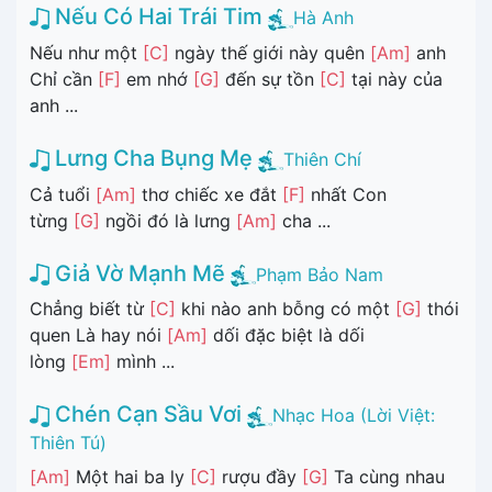
Nếu Có Hai Trái Tim
Hà Anh
Nếu như một
[C]
ngày thế giới này quên
[Am]
anh
Chỉ cần
[F]
em nhớ
[G]
đến sự tồn
[C]
tại này của
anh ...
Lưng Cha Bụng Mẹ
Thiên Chí
Cả tuổi
[Am]
thơ chiếc xe đắt
[F]
nhất Con
từng
[G]
ngồi đó là lưng
[Am]
cha ...
Giả Vờ Mạnh Mẽ
Phạm Bảo Nam
Chẳng biết từ
[C]
khi nào anh bỗng có một
[G]
thói
quen Là hay nói
[Am]
dối đặc biệt là dối
lòng
[Em]
mình ...
Chén Cạn Sầu Vơi
Nhạc Hoa (Lời Việt:
Thiên Tú)
[Am]
Một hai ba ly
[C]
rượu đầy
[G]
Ta cùng nhau