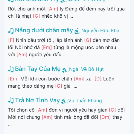
Rót cho anh một
[Am]
ly Đừng để đêm nay trôi qua
chỉ là nhạt
[G]
nhẽo khô vị ...
Nắng dưới chân mây
Nguyễn Hữu Kha
[F]
Nhìn bầu trời tối, lấp lánh ánh
[G]
đèn mờ dần
lối Nỗi nhớ đã
[Em]
từng là mộng ước bên nhau
với
[Am]
người yêu dấu ...
Bàn Tay Của Mẹ
Ngài Về Bờ Hụt
[Em]
Mỗi khi con bước chân
[Am]
xa
[D]
Luôn
mang theo dáng mẹ
[G]
già ...
Trả Nợ Tình Vay
Vũ Tuấn Khang
Tôi chọn cô
[Am]
đơn vì người yêu hay gian
[C]
dối
Mới nói chung
[Am]
tình mà lòng đã đổi
[Dm]
thay
...