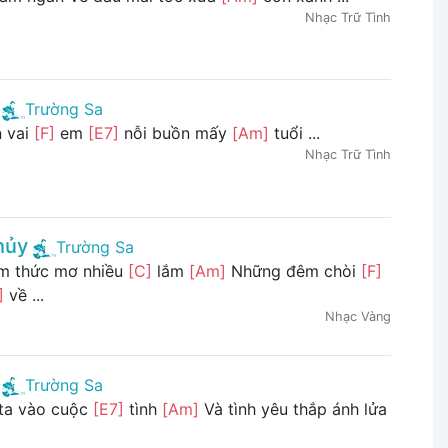
Nhạc Trữ Tình
Trường Sa
n vai
[F]
em
[E7]
nỗi buồn mấy
[Am]
tuổi ...
Nhạc Trữ Tình
hủy
Trường Sa
 thức mơ nhiều
[C]
lắm
[Am]
Những đêm chòi
[F]
]
về ...
Nhạc Vàng
Trường Sa
ta vào cuộc
[E7]
tình
[Am]
Và tình yêu thắp ánh lửa