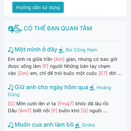
Hướng dẫn sử dụng
CÓ THỂ BẠN QUAN TÂM
Một mình ở đây
Bùi Công Nam
Em sinh ra giữa trần
[Am]
gian, nhưng có bao giờ
được sống làm
[F]
người Những bàn tay chạm
vào
[Dm]
em, chỉ để trói buộc một cuộc
[E7]
đời ...
Giữ anh cho ngày hôm qua
Hoàng
Dũng
[C]
Mỉm cười lên vì ta
[Fmaj7]
khóc đã lâu rồi
Dẫu
[Am7]
biết nỗi
[F]
buồn khó
[G]
nguôi ...
Muốn cua anh làm bồ
Sinike