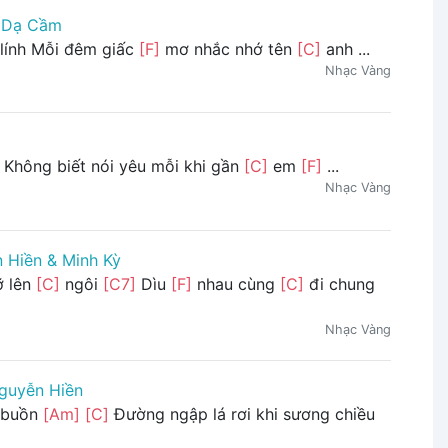
& Dạ Cầm
lính Mỗi đêm giấc
[F]
mơ nhắc nhớ tên
[C]
anh ...
Nhạc Vàng
Không biết nói yêu mỗi khi gần
[C]
em
[F]
...
Nhạc Vàng
 Hiền & Minh Kỳ
ỡ lên
[C]
ngôi
[C7]
Dìu
[F]
nhau cùng
[C]
đi chung
Nhạc Vàng
guyễn Hiền
buồn
[Am]
[C]
Đường ngập lá rơi khi sương chiều