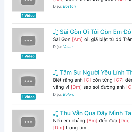
Điệu:
Boston
1 Video
Sài Gòn Ơi Tôi Còn Em Đó
Sài Gòn
[Am]
ơi, giã biệt từ đó Trê
Điệu:
Valse
1 Video
Tâm Sự Người Yêu Lính T
Biết rằng anh
[C]
còn từng
[G7]
đêm
vắng vì
[Dm]
sao soi đường anh
[C
Điệu:
Bolero
1 Video
Thu Vẫn Qua Đây Mình Ta
Nếu em chẳng
[Am]
đến đưa
[Dm]
[Dm]
trong tim ...