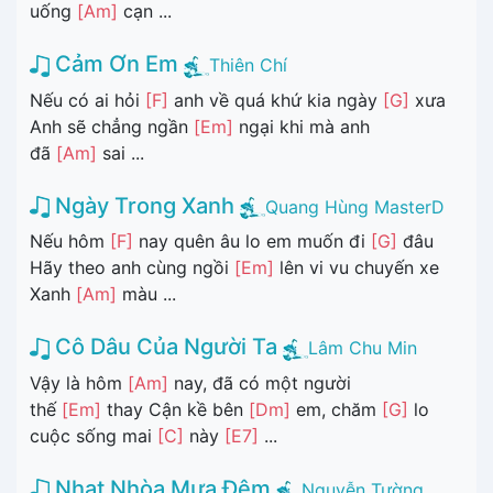
uống
[Am]
cạn ...
Cảm Ơn Em
Thiên Chí
Nếu có ai hỏi
[F]
anh về quá khứ kia ngày
[G]
xưa
Anh sẽ chẳng ngần
[Em]
ngại khi mà anh
đã
[Am]
sai ...
Ngày Trong Xanh
Quang Hùng MasterD
Nếu hôm
[F]
nay quên âu lo em muốn đi
[G]
đâu
Hãy theo anh cùng ngồi
[Em]
lên vi vu chuyến xe
Xanh
[Am]
màu ...
Cô Dâu Của Người Ta
Lâm Chu Min
Vậy là hôm
[Am]
nay, đã có một người
thế
[Em]
thay Cận kề bên
[Dm]
em, chăm
[G]
lo
cuộc sống mai
[C]
này
[E7]
...
Nhạt Nhòa Mưa Đêm
Nguyễn Tường