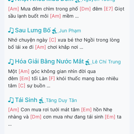
[Am]
Mưa đêm chìm trong phố
[Dm]
đêm
[E7]
Giọt
sầu lạnh buốt môi
[Am]
mềm ...
Sau Lưng Bố
Jun Phạm
Nhớ chuyện ngày
[C]
xưa bé thơ Ngồi trong lòng
bố lái xe đi
[Am]
chơi khắp nơi ...
Hóa Giải Bằng Nước Mắt
Lê Chí Trung
Một
[Am]
góc không gian nhìn đời qua
đêm
[Em]
tối Làn
[F]
khói thuốc mang bao nhiêu
tâm
[C]
sự buồn ...
Tái Sinh
Tăng Duy Tân
[Am]
Cơn mưa rơi tưới mát tâm
[Em]
hồn Nhẹ
nhàng và
[Dm]
cơn mưa như đang tái sinh
[Em]
ta
...