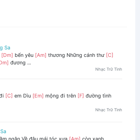
g Sa
m
[Dm]
bến yêu
[Am]
thương Những cánh thư
[C]
Dm]
đương ...
Nhạc Trữ Tình
đi
[C]
em Dìu
[Em]
mộng đi trên
[F]
đường tình
Nhạc Trữ Tình
 Sa
ầm ngân Về đâu mái tóc xưa
[Am]
còn xanh ...