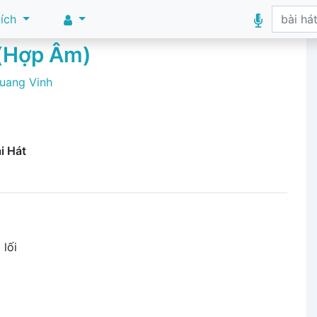
 ích
 (Hợp Âm)
uang Vinh
i Hát
]
lối