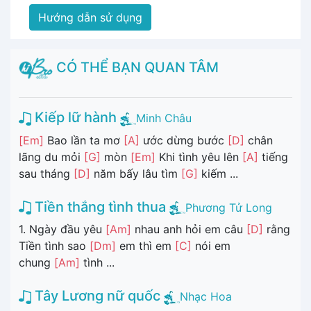
Hướng dẫn sử dụng
CÓ THỂ BẠN QUAN TÂM
Kiếp lữ hành
Minh Châu
[Em]
Bao lần ta mơ
[A]
ước dừng bước
[D]
chân
lãng du mỏi
[G]
mòn
[Em]
Khi tình yêu lên
[A]
tiếng
sau tháng
[D]
năm bấy lâu tìm
[G]
kiếm ...
Tiền thắng tình thua
Phương Tử Long
1. Ngày đầu yêu
[Am]
nhau anh hỏi em câu
[D]
rằng
Tiền tình sao
[Dm]
em thì em
[C]
nói em
chung
[Am]
tình ...
Tây Lương nữ quốc
Nhạc Hoa